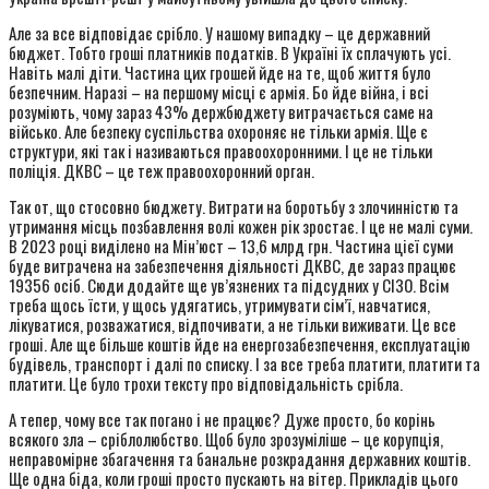
Але за все відповідає срібло. У нашому випадку – це державний
бюджет. Тобто гроші платників податків. В Україні їх сплачують усі.
Навіть малі діти. Частина цих грошей йде на те, щоб життя було
безпечним. Наразі – на першому місці є армія. Бо йде війна, і всі
розуміють, чому зараз 43% держбюджету витрачається саме на
військо. Але безпеку суспільства охороняє не тільки армія. Ще є
структури, які так і називаються правоохоронними. І це не тільки
поліція. ДКВС – це теж правоохоронний орган.
Так от, що стосовно бюджету. Витрати на боротьбу з злочинністю та
утримання місць позбавлення волі кожен рік зростає. І це не малі суми.
В 2023 році виділено на Мін’юст – 13,6 млрд грн. Частина цієї суми
буде витрачена на забезпечення діяльності ДКВС, де зараз працює
19356 осіб. Сюди додайте ще ув’язнених та підсудних у СІЗО. Всім
треба щось їсти, у щось удягатись, утримувати сім’ї, навчатися,
лікуватися, розважатися, відпочивати, а не тільки виживати. Це все
гроші. Але ще більше коштів йде на енергозабезпечення, експлуатацію
будівель, транспорт і далі по списку. І за все треба платити, платити та
платити. Це було трохи тексту про відповідальність срібла.
А тепер, чому все так погано і не працює? Дуже просто, бо корінь
всякого зла – сріблолюбство. Щоб було зрозуміліше – це корупція,
неправомірне збагачення та банальне розкрадання державних коштів.
Ще одна біда, коли гроші просто пускають на вітер. Прикладів цього