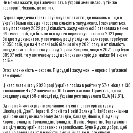
Чи можна казати, що і злочинність в Україні зменшилась у тій же
пропорції. Нажаль, це не так.
Судово юридична газета опублікувала статтю, де вказано: «… що в
Україні більш ніж вдвічі зросла кількість засуджених. І зазначається,
що у поточному 2022 році кількість засуджених осіб становила майже
64 тисячі осіб, що більше ніж вдвічі перевищує показник 2021 року.
Згідно з документом, у поточному році у слідчих ізоляторах перебуває
21350 осіб, що на 4 тисячі осіб більше ніж у 2021 року. А от кількість
засуджених осіб зросла у понад 2 рази. Зокрема, якщо у 2021 році було
30907 осіб, то у поточному році цей показник зріс до майже 64 тисяч
осіб.»
Отже злочинність – окремо. Підсудні і засуджені – окремо. І ув’язнені
теж окремо.
Цікаво знати, що у 2023 році Україна посіла в рейтингу 57-е місце з 136
з показником 47,42 злочини на 100 тисяч жителів. Примітно, що на
сходинку вище (56-е місце) від України розташувалися США (47,81).
Одні з найнижчих рівнів злочинності у світі спостерігаються у
Швейцарії, Данії, Норвегії, Японії та Новій Зеландії. Найбезпечнішими
країнами світу визнали Нову Зеландію, Канаду, Японію, Південну
Корею, Ісландію, Гренландію, Ірландію, Данію, Норвегію, Португалію і
ще цілу низку країн, переважно європейських. Було б дуже добре, щоб
Україна врешті-решт у майбутньому увійшла до цього списку.