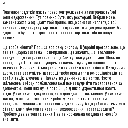
маса.
Платники податків мають право контролювати, як витрачають їхні
кошти державники. Тут повинно бути, як у ресторані. Вибрав меню,
замовив заказ, а офіціант тобі приніс. Якщо замовив котлету, а тобі
приносять недоварену картоплю, то щось не те з цим рестораном. А з
державою буває ще гірше, навіть вареної картоплі тобі не несуть
роками.
Що треба міняти? Перш за все саму систему. В Україні проголошено, що
пенітенціарна система – є виправною. Це значить, що її головний
продукт – це виправлені злочинці. Але тут все дуже погано. Щось не
спрацьовує. Гратами та суворим режимом людину не зміниш і навіть не
залякаєш. Навпаки, тільки розізлиш та зробиш жорстокішою. Виходячи з
цього, стає зрозумілим, що гроші треба вкладати в ре-соціалізацію та
реабілітацію злочинців. Нажаль, на даний час, це не так. Часто
звільненим з місць позбавлення волі немає куди йти та звертатися за
допомогою. Вони нікому не потрібні, від них відхрестилися навіть
рідні. У них немає документів, крім довідки про звільнення. У них немає
житла, Їм вкрай важко знайти роботу. Безробіття та проблема
працевлаштування – це провокація до злочину. А що робити з тими, хто
є інвалідами, або мають хронічні захворювання і непрацездатні?
Проблем два вагони та тачка. Навіть нормальна людина не може їх
вирішити.