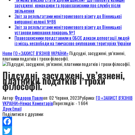
засуджені, командири та правозахисники про службу після
звільнення
Звіт за результатами моніторингового візиту до Вінницької
виправної колонії №86
Звіт за результатами моніторингового візиту до Вінницької
установи виконання покарань №1
Правозахисники представили в ОБСЄ докази депортації людей
із місць несвободи на тимчасово окупованих територіях України
Home
ГО «ЗАХИСТ В'ЯЗНІВ УКРАЇНИ»
Підсудні, засуджені, ув’язнені,
платники податків і трохи філософії.
Підсудні, засуджені, ув’язнені,
платники податків і трохи
філософії.
Автор:
Федоров Павло
on:
02 Червня, 2023
Рубрика:
ГО «ЗАХИСТ В'ЯЗНІВ
УКРАЇНИ»
Немає Коментарів
Переглядів: - 1 664
Друк
Email
Поділитися с друзями:
Facebook