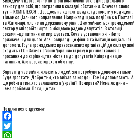
Виходячи з цього, конче потрібні комплексні заклади соціального
захисту для осіб, що потрапили в складні обставини. Ключове слово
тут – КОМПЛЕКСНІ. Це, щось на кшталт швидкої допомоги у медицині,
тільки соціального направлення. Наприклад щось подібне є в Полтаві
та Житомирі, але не на державному рівні. Цим займається громадський
сектор у співробітництві з місцевою радою депутатів. В столиці
роками –це питання не вирішується. Хоча є установи, які нібито
призначені для цього. Але насправді це фікція та імітація соціальної
допомоги. Група громадських правозахисних організацій до складу якої
входить і ГО «Захист в’язнів України» із року в рік зверталася з
проханням до керівництва міста та до депутатів Київради з цим
питанням. Але все, як горохом об стіну.
Зараз під час війни, кількість людей, які потребують допомоги тільки
буде зростати. Добре тим, хто виїхав за кордон. Там їм допомагають. А
що робити тим, хто залишився в Україні? Помирати? Нема людини –
нема проблеми. Поки, що так.
Поділитися с друзями:
Facebook
Twitter