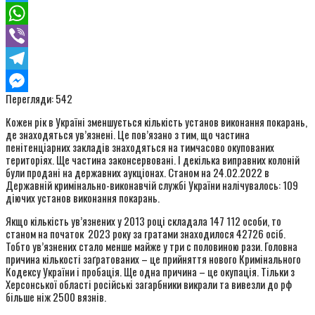
Twitter
WhatsApp
Viber
Telegram
Перегляди:
542
Messenger
Кожен рік в Україні зменшується кількість установ виконання покарань,
де знаходяться ув’язнені. Це пов’язано з тим, що частина
пенітенціарних закладів знаходяться на тимчасово окупованих
територіях. Ще частина законсервовані. І декілька виправних колоній
були продані на державних аукціонах. Станом на 24.02.2022 в
Державній кримінально-виконавчій службі України налічувалось: 109
діючих установ виконання покарань.
Якщо кількість ув’язнених у 2013 році складала 147 112 особи, то
станом на початок 2023 року за гратами знаходилося 42726 осіб.
Тобто ув’язнених стало менше майже у три с половиною рази. Головна
причина кількості заґратованих – це прийняття нового Кримінального
Кодексу України і пробація. Ще одна причина – це окупація. Тільки з
Херсонської області російські загарбники викрали та вивезли до рф
більше ніж 2500 вязнів.