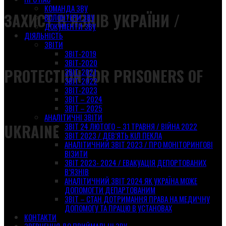
КОМАНДА ЗВУ
ЗАХИСТ В’ЯЗНІВ УКРАЇНИ /
ВОЛОНТЕРИ ЗВУ
ДОКУМЕНТИ ЗВУ
ДІЯЛЬНІСТЬ
ЗВІТИ
ЗВІТ-2019
ЗВІТ-2020
PROTECTION FOR PRISONERS OF
ЗВІТ-2021
ЗВІТ-2022
ЗВІТ-2023
ЗВІТ – 2024
ЗВІТ – 2025
АНАЛІТИЧНІ ЗВІТИ
UKRAINE
ЗВІТ 24 ЛЮТОГО – 31 ТРАВНЯ / ВІЙНА 2022
ЗВІТ 2023 / ДЕВ’ЯТЬ КІЛ ПЕКЛА
АНАЛІТИЧНИЙ ЗВІТ 2023 / ПРО МОНІТОРИНГОВІ
ВІЗИТИ
ЗВІТ 2023- 2024 / ЕВАКУАЦІЯ ДЕПОРТОВАНИХ
В’ЯЗНІВ
АНАЛІТИЧНИЙ ЗВІТ 2024 ЯК УКРАЇНА МОЖЕ
ДОПОМОГТИ ДЕПАРТОВАНИМ
ЗВІТ – СТАН ДОТРИМАННЯ ПРАВА НА МЕДИЧНУ
ДОПОМОГУ ТА ПРАЦЮ В УСТАНОВАХ
КОНТАКТИ