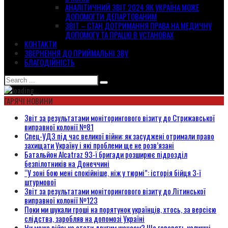
АНАЛІТИЧНИЙ ЗВІТ 2024 ЯК УКРАЇНА МОЖЕ
ДОПОМОГТИ ДЕПАРТОВАНИМ
ЗВІТ – СТАН ДОТРИМАННЯ ПРАВА НА МЕДИЧНУ
ДОПОМОГУ ТА ПРАЦЮ В УСТАНОВАХ
КОНТАКТИ
ЗВЕРНЕННЯ ДО ПРИЙМАЛЬНІ ЗВУ
БЛАГОДІЙНІСТЬ
ГАРЯЧІ НОВИНИ
Звіт за результатами моніторингового візиту до Стрижавської
виправної колонії №81
Спец-УДЗ під час великої війни: як засуджені отримали право
захищати Україну і які проблеми ще не розв’язані
Батальйон Alcatraz 93-ї бригади розширює підрозділ
безпілотників на Донеччині
“У зоні бою мені спокійніше, ніж у тюрмі”: історія бійця 3-ї
штурмової
Звіт за результатами моніторингового візиту до Літинської
виправної колонії №123
Поки ми шукали гроші на порятунок українців, хтось, за версією
слідства, заробляв на допомозі Україні
Чи може військо стати другим шансом? Що говорять колишні