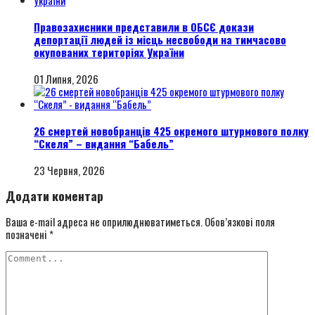
Правозахисники представили в ОБСЄ докази
депортації людей із місць несвободи на тимчасово
окупованих територіях України
01 Липня, 2026
26 смертей новобранців 425 окремого штурмового полку
“Скеля” – видання “Бабель”
23 Червня, 2026
Додати коментар
Ваша e-mail адреса не оприлюднюватиметься.
Обов’язкові поля
позначені
*