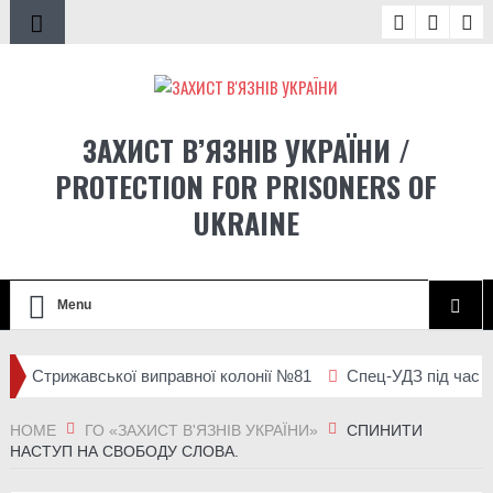
ЗАХИСТ В’ЯЗНІВ УКРАЇНИ /
PROTECTION FOR PRISONERS OF
UKRAINE
Menu
до Стрижавської виправної колонії №81
Спец-УДЗ під час вели
епортації людей із місць несвободи на тимчасово окупованих т
HOME
ГО «ЗАХИСТ В'ЯЗНІВ УКРАЇНИ»
СПИНИТИ
НАСТУП НА СВОБОДУ СЛОВА.