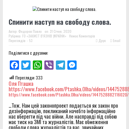
Спинити наступ на свободу слова.
Автор:
Федоров Павло
on:
31 Січня, 2020
Рубрика:
ГО «ЗАХИСТ В'ЯЗНІВ УКРАЇНИ»
Немає Коментарів
Переглядів: - 53
Друк
Email
Поділитися с друзями:
Facebook
Twitter
WhatsApp
Viber
Telegram
Messenger
Перегляди:
333
Оля Пташка
https://www.facebook.com/Ptashka.Olha/videos/14475288
https://www.facebook.com/Ptashka.Olha/videos/1447528882116020/
…Тож. Нам цей законопроект подається як закон про
дезінформацію, покликаний начебто інформаційно
нас вберегти під час війни. Але насправді під собою
має тиск на ЗМІ та журналістів. Має обмеження
свободи слова журналістів та вас, звичайних