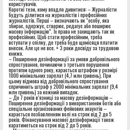
користувачів.
Короткі тези, кому впадло дивитися: – Журналісти
будуть ділитися на журналістів і професійних
журналістів. Перші – визначають як “особу, яка
збирає, одержує, створює, редагує або поширює
масову інформацію”. Їх права не захищають так як
професійних. Щоб стати професійним, треба
вступати у спілку, де треба буде щомісяця платити
внесок. Але це не все. + 3 роки досвіду за трудовою
книжо.
– Поширення дезінформації за умови добровільного
спростування, починаючи з третього порушення
протягом одного року, карається штрафом у розмірі
1000 мінімальних зарплат (4,7 млн гривень). При
цьому відмова від добровільного спростування
спричинить штраф у 2000 мінімальних зарплат (9,4
млн гривень) за кожний випадок.
– До 7 років в’язниці за масову дезінформацію –
Поширення дезінформації з використанням ботів або
спеціально організованих фейкових акаунтів –
карається позбавленням волі на строк від 2 до 5
років. Фінансування масової дезінформації також
каратиметься на строк від 2 до 5 років.