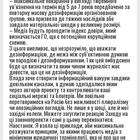
– Максимальне покарання у вигляді тюремного
ув’язнення на термін від 5 до 7 років передбачено за
повторну масову дезінформацію організованою
групою, яка призвела до тяжких наслідків або
завдало матеріальної шкоди у великому розмірі.
– Медіа будуть проходити індекс довіри, який
визначається ГО, що є потенційно корупційною
схемою.
З цього випливає, що незрозуміло, що вважати
дезінформацією, де межа між суб’єктивною думкою
чи пародією і дезінформуванням. І як цей омбудсмен
буде це визначати та яким чином журналіст має
довести, що це не дезінформація.
Влада хоче створити інформаційний вакуум завдяки
декільком каналам, я думаю здогадалися яким
через авторів проекту та контролювати ваші
соціальні мережі та блогерів. Ми повільно
перетворимося на Росію без можливості плюралізму
чи опозиційних поглядів. Не лише я у шоці, але й мої
західні колеги. Можете загуглити реакцію Заходу на
ці законопроекти і самі у цьому переконатися.
Наостанок. Я взяла ці приклади, аби максимально
розжувати принципи, за якими працюють медіа з
мінімумом юридичної термінології, яка ні про що не