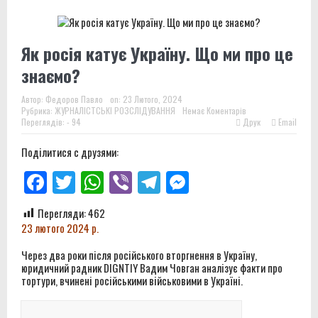
Батальйон Alcatraz 93-ї бригади розширює підрозділ
безпілотників на Донеччині
Як росія катує Україну. Що ми про це
“У зоні бою мені спокійніше, ніж у тюрмі”: історія бійця
знаємо?
3-ї штурмової
Автор:
Федоров Павло
on:
23 Лютого, 2024
Рубрика:
ЖУРНАЛІСТСЬКІ РОЗСЛІДУВАННЯ
Немає Коментарів
Звіт за результатами моніторингового візиту до
Переглядів: - 94
Друк
Email
Літинської виправної колонії №123
Поділитися с друзями:
Поки ми шукали гроші на порятунок українців, хтось,
Facebook
Twitter
WhatsApp
Viber
Telegram
Messenger
за версією слідства, заробляв на допомозі Україні
Перегляди:
462
Чи може військо стати другим шансом? Що говорять
23 лютого 2024 р.
колишні засуджені, командири та правозахисники про
Через два роки після російського вторгнення в Україну,
юридичний радник DIGNTIY Вадим Човган аналізує факти про
службу після звільнення
тортури, вчинені російськими військовими в Україні.
Звіт за результатами моніторингового візиту до