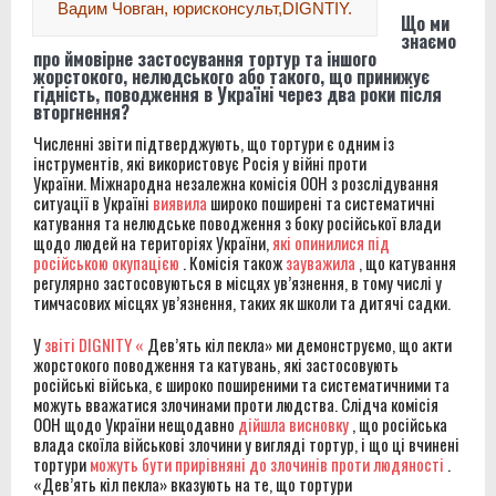
Вадим Човган, юрисконсульт,DIGNTIY.
Вінницької виправної колонії №86
Що ми
знаємо
про ймовірне застосування тортур та іншого
Звіт за результатами моніторингового візиту до
жорстокого, нелюдського або такого, що принижує
гідність, поводження в Україні через два роки після
Вінницької установи виконання покарань №1
вторгнення?
Численні звіти підтверджують, що тортури є одним із
Правозахисники представили в ОБСЄ докази
інструментів, які використовує Росія у війні проти
України. Міжнародна незалежна комісія ООН з розслідування
депортації людей із місць несвободи на тимчасово
ситуації в Україні
виявила
широко поширені та систематичні
катування та нелюдське поводження з боку російської влади
окупованих територіях України
щодо людей на територіях України,
які опинилися під
російською окупацією
. Комісія також
зауважила
, що катування
Звіт за результатами моніторингового візиту до
регулярно застосовуються в місцях ув’язнення, в тому числі у
тимчасових місцях ув’язнення, таких як школи та дитячі садки.
Старобабанівської виправної колонії №92
У
звіті DIGNITY «
Дев’ять кіл пекла» ми демонструємо, що акти
жорстокого поводження та катувань, які застосовують
російські війська, є широко поширеними та систематичними та
можуть вважатися злочинами проти людства. Слідча комісія
ООН щодо України нещодавно
дійшла висновку
, що російська
влада скоїла військові злочини у вигляді тортур, і що ці вчинені
тортури
можуть бути прирівняні до злочинів проти людяності
.
«Дев’ять кіл пекла» вказують на те, що тортури