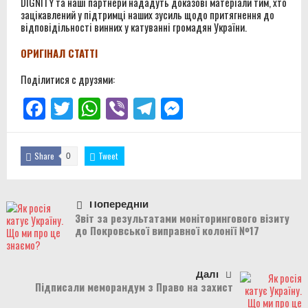
DIGNITY та наші партнери нададуть доказові матеріали тим, хто
зацікавлений у підтримці наших зусиль щодо притягнення до
відповідільності винних у катуванні громадян України.
ОРИГІНАЛ СТАТТІ
Поділитися с друзями:
Facebook
Twitter
WhatsApp
Viber
Telegram
Messenger
Share
Tweet
0
Попередній
Звіт за результатами моніторингового візиту
до Покровської виправної колонії №17
Далі
Підписали меморандум з Право на захист