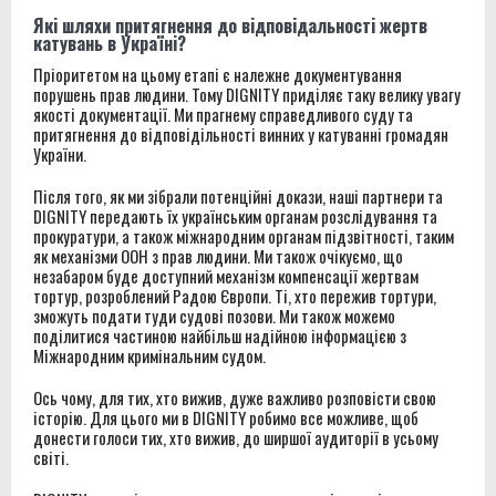
Які шляхи притягнення до відповідальності жертв
катувань в Україні?
Пріоритетом на цьому етапі є належне документування
порушень прав людини. Тому DIGNITY приділяє таку велику увагу
якості документації. Ми прагнему справедливого суду та
притягнення до відповідільності винних у катуванні громадян
України.
Після того, як ми зібрали потенційні докази, наші партнери та
DIGNITY передають їх українським органам розслідування та
прокуратури, а також міжнародним органам підзвітності, таким
як механізми ООН з прав людини. Ми також очікуємо, що
незабаром буде доступний механізм компенсації жертвам
тортур, розроблений Радою Європи. Ті, хто пережив тортури,
зможуть подати туди судові позови. Ми також можемо
поділитися частиною найбільш надійною інформацією з
Міжнародним кримінальним судом.
Ось чому, для тих, хто вижив, дуже важливо розповісти свою
історію. Для цього ми в DIGNITY робимо все можливе, щоб
донести голоси тих, хто вижив, до ширшої аудиторії в усьому
світі.