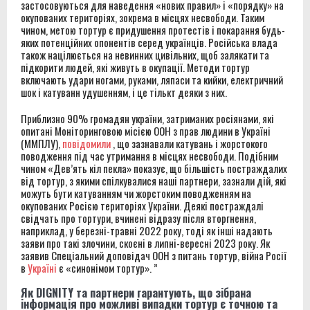
застосовуються для наведення «нових правил» і «порядку» на
окупованих територіях, зокрема в місцях несвободи. Таким
чином, метою тортур є придушення протестів і покарання будь-
яких потенційних опонентів серед українців. Російська влада
також націлюється на невинних цивільних, щоб залякати та
підкорити людей, які живуть в окупації. Методи тортур
включають удари ногами, руками, ляпаси та кийки, електричний
шок і катуванн
удушенням
, і це тількт деяки з них.
Приблизно 90% громадян україни, затриманих росіянами, які
опитані Моніторинговою місією ООН з прав людини в Україні
(ММПЛУ),
повідомили
, що зазнавали катувань і жорстокого
поводження під час утримання в місцях несвободи. Подібним
чином «Дев’ять кіл пекла» показує, що більшість постраждалих
від тортур, з якими спілкувалися наші партнери, зазнали дій, які
можуть бути катуванням чи жорстоким поводженням на
окупованих Росією територіях України. Деякі постраждалі
свідчать про тортури, вчинені відразу після вторгнення,
наприклад, у березні-травні 2022 року, тоді як інші надають
заяви про такі злочини, скоєні в липні-вересні 2023 року. Як
заявив Спеціальний доповідач ООН з питань тортур, війна Росії
в
Україні
є «синонімом тортур». ”
Як DIGNITY та партнери гарантують, що зібрана
інформація про можливі випадки тортур є точною та