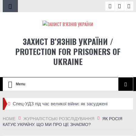
ЗАХИСТ В’ЯЗНІВ УКРАЇНИ /
PROTECTION FOR PRISONERS OF
UKRAINE
Menu
Спец-УДЗ під час великої війни: як засуджені
отримали право захищати Україну і які проблеми ще не
HOME
ЖУРНАЛІСТСЬКІ РОЗСЛІДУВАННЯ
ЯК РОСІЯ
КАТУЄ УКРАЇНУ. ЩО МИ ПРО ЦЕ ЗНАЄМО?
розв’язані