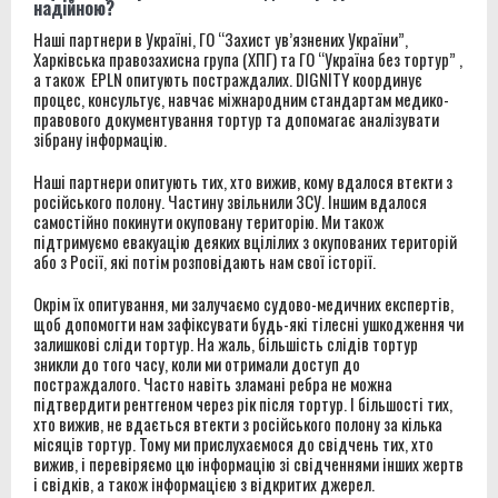
надійною?
Наші партнери в Україні, ГО “Захист ув’язнених України”,
Харківська правозахисна група (ХПГ) та ГО “Україна без тортур” ,
а також EPLN опитують постраждалих. DIGNITY координує
процес, консультує, навчає міжнародним стандартам медико-
правового документування тортур та допомагає аналізувати
зібрану інформацію.
Наші партнери опитують тих, хто вижив, кому вдалося втекти з
російського полону. Частину звільнили ЗСУ. Іншим вдалося
самостійно покинути окуповану територію. Ми також
підтримуємо евакуацію деяких вцілілих з окупованих територій
або з Росії, які потім розповідають нам свої історії.
Окрім їх опитування, ми залучаємо судово-медичних експертів,
щоб допомогти нам зафіксувати будь-які тілесні ушкодження чи
залишкові сліди тортур. На жаль, більшість слідів тортур
зникли до того часу, коли ми отримали доступ до
постраждалого. Часто навіть зламані ребра не можна
підтвердити рентгеном через рік після тортур. І більшості тих,
хто вижив, не вдається втекти з російського полону за кілька
місяців тортур. Тому ми прислухаємося до свідчень тих, хто
вижив, і перевіряємо цю інформацію зі свідченнями інших жертв
і свідків, а також інформацією з відкритих джерел.