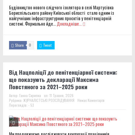
Будівництво нового слідчого ізолятора в селі Мартусівка
Бориспільського району Київської області стало одним із
найгучніших інфраструктурних проєктів у пенітенціарній
системі. Формально йде...
Докладніше...
Share
Tweet
0
Від Нацполіції до пенітенціарної системи:
що показують декларації Максима
Повстяного за 2021–2025 роки
Автор:
Ганна Скрипка
on:
11 Травня, 2026
Рубрика:
ЖУРНАЛІСТСЬКІ РОЗСЛІДУВАННЯ
Немає Коментарів
Переглядів: - 53
Ми продовжуємо досліджувати декларації працівників