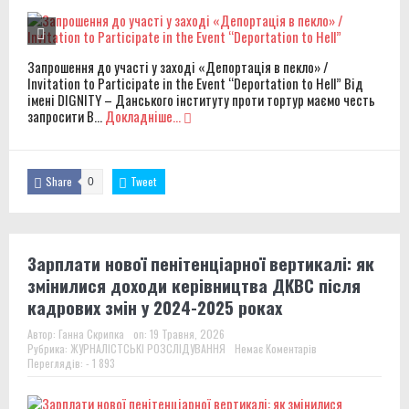
службу після звільнення
Звіт за результатами моніторингового візиту до
Запрошення до участі у заході «Депортація в пекло» /
Invitation to Participate in the Event “Deportation to Hell” Від
Вінницької виправної колонії №86
імені DIGNITY – Данського інституту проти тортур маємо честь
запросити В...
Докладніше...
Звіт за результатами моніторингового візиту до
Вінницької установи виконання покарань №1
Share
Tweet
0
Правозахисники представили в ОБСЄ докази
депортації людей із місць несвободи на тимчасово
окупованих територіях України
Зарплати нової пенітенціарної вертикалі: як
змінилися доходи керівництва ДКВС після
кадрових змін у 2024-2025 роках
Автор:
Ганна Скрипка
on:
19 Травня, 2026
Рубрика:
ЖУРНАЛІСТСЬКІ РОЗСЛІДУВАННЯ
Немає Коментарів
Переглядів: - 1 893