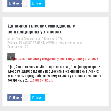
Share
Tweet
0
Динаміка тілесних ушкоджень у
пенітенціарних установах
Автор:
Ганна Скрипка
on:
10 Березня, 2026
Рубрика:
ГО «ЗАХИСТ В'ЯЗНІВ УКРАЇНИ»
Немає Коментарів
Переглядів: - 30
Офіційна статистика Міністерства юстиції та Центру охорони
здоров’я ДКВС свідчить про досить високий рівень тілесних
ушкоджень серед осіб, які утримуються в установах виконання
покарань. У 2...
Докладніше...
Share
Tweet
0