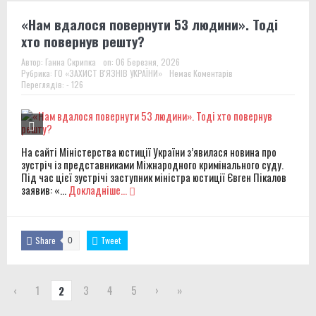
«Нам вдалося повернути 53 людини». Тоді
хто повернув решту?
Автор:
Ганна Скрипка
on:
06 Березня, 2026
Рубрика:
ГО «ЗАХИСТ В'ЯЗНІВ УКРАЇНИ»
Немає Коментарів
Переглядів: - 126
На сайті Міністерства юстиції України з’явилася новина про
зустріч із представниками Міжнародного кримінального суду.
Під час цієї зустрічі заступник міністра юстиції Євген Пікалов
заявив: «...
Докладніше...
Share
Tweet
0
‹
1
3
4
5
›
»
2