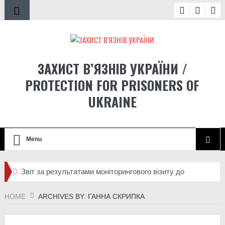
ЗАХИСТ В’ЯЗНІВ УКРАЇНИ /
PROTECTION FOR PRISONERS OF
UKRAINE
Menu
Звіт за результатами моніторингового візиту до
Стрижавської виправної колонії №81
HOME
ARCHIVES BY: ГАННА СКРИПКА
Спец-УДЗ під час великої війни: як засуджені