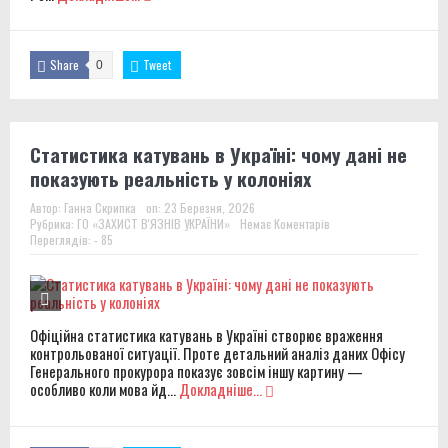
Share
Tweet
0
Статистика катувань в Україні: чому дані не
показують реальність у колоніях
Автор:
Ганна Скрипка
on:
23 Березня, 2026
Рубрика:
ГО «ЗАХИСТ В'ЯЗНІВ УКРАЇНИ»
Немає Коментарів
Переглядів: - 85
Офіційна статистика катувань в Україні створює враження
контрольованої ситуації. Проте детальний аналіз даних Офісу
Генерального прокурора показує зовсім іншу картину —
особливо коли мова йд...
Докладніше...