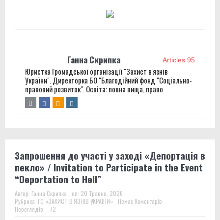
отримали право захищати Україну і які проблеми ще не
розв’язані
Батальйон Alcatraz 93-ї бригади розширює підрозділ
Ганна Скрипка
безпілотників на Донеччині
Articles 95
Юристка Громадської організації "Захист в'язнів
“У зоні бою мені спокійніше, ніж у тюрмі”: історія бійця
України". Директорка БО "Благодійний фонд "Соціально-
правовий розвиток". Освіта: повна вища, право
3-ї штурмової
Звіт за результатами моніторингового візиту до
Літинської виправної колонії №123
Запрошення до участі у заході «Депортація в
Поки ми шукали гроші на порятунок українців, хтось,
пекло» / Invitation to Participate in the Event
за версією слідства, заробляв на допомозі Україні
“Deportation to Hell”
Чи може військо стати другим шансом? Що говорять
Автор:
Ганна Скрипка
on:
20 Травня, 2026
Рубрика:
ГО «ЗАХИСТ В'ЯЗНІВ УКРАЇНИ»
Немає Коментарів
колишні засуджені, командири та правозахисники про
Переглядів: - 72