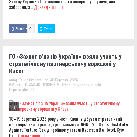
Закону України «Про поховання та похоронну справу», яка
забороняла...
Докладніше...
Share
Tweet
0
ГО «Захист в’язнів України» взяла участь у
стратегічному партнерському воркшопі у
Києві
Автор:
Ганна Скрипка
on:
30 Березня, 2026
Рубрика:
ГО «ЗАХИСТ В'ЯЗНІВ УКРАЇНИ»
Немає Коментарів
Переглядів: - 36
18–19 березня 2026 року у місті Києві відбувся стратегічний
партнерський воркшоп, організований DIGNITY – Danish Institute
Against Torture. Захід пройшов у готелі Radisson Blu Hotel, Kyiv
Po...
Докладніше...