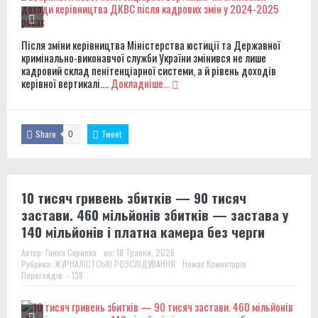
Після зміни керівництва Міністерства юстиції та Державної
кримінально-виконавчої служби України змінився не лише
кадровий склад пенітенціарної системи, а й рівень доходів
керівної вертикалі....
Докладніше...
Share
Tweet
0
10 тисяч гривень збитків — 90 тисяч
застави. 460 мільйонів збитків — застава у
140 мільйонів і платна камера без черги
Автор:
Ганна Скрипка
on:
18 Травня, 2026
Рубрика:
ЖУРНАЛІСТСЬКІ РОЗСЛІДУВАННЯ
Немає Коментарів
Переглядів: - 138