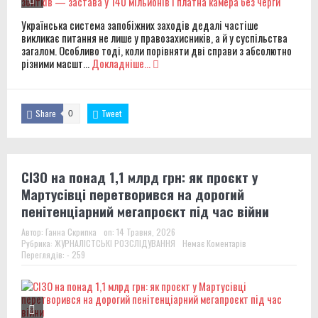
Українська система запобіжних заходів дедалі частіше
викликає питання не лише у правозахисників, а й у суспільства
загалом. Особливо тоді, коли порівняти дві справи з абсолютно
різними масшт...
Докладніше...
Share
Tweet
0
СІЗО на понад 1,1 млрд грн: як проєкт у
Мартусівці перетворився на дорогий
пенітенціарний мегапроєкт під час війни
Автор:
Ганна Скрипка
on:
14 Травня, 2026
Рубрика:
ЖУРНАЛІСТСЬКІ РОЗСЛІДУВАННЯ
Немає Коментарів
Переглядів: - 259