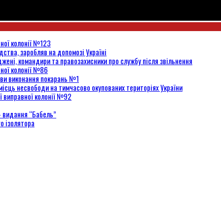
вної колонії №123
ідства, заробляв на допомозі Україні
жені, командири та правозахисники про службу після звільнення
вної колонії №86
нови виконання покарань №1
місць несвободи на тимчасово окупованих територіях України
ї виправної колонії №92
– видання “Бабель”
го ізолятора