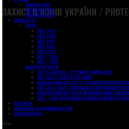
КОМАНДА ЗВУ
ЗАХИСТ В’ЯЗНІВ УКРАЇНИ / PROTE
ВОЛОНТЕРИ ЗВУ
ДОКУМЕНТИ ЗВУ
ДІЯЛЬНІСТЬ
ЗВІТИ
ЗВІТ-2019
ЗВІТ-2020
ЗВІТ-2021
ЗВІТ-2022
ЗВІТ-2023
ЗВІТ – 2024
ЗВІТ – 2025
АНАЛІТИЧНІ ЗВІТИ
ЗВІТ 24 ЛЮТОГО – 31 ТРАВНЯ / ВІЙНА 2022
ЗВІТ 2023 / ДЕВ’ЯТЬ КІЛ ПЕКЛА
АНАЛІТИЧНИЙ ЗВІТ 2023 / ПРО МОНІТОРИНГОВІ ВІ
ЗВІТ 2023- 2024 / ЕВАКУАЦІЯ ДЕПОРТОВАНИХ В’ЯЗН
АНАЛІТИЧНИЙ ЗВІТ 2024 ЯК УКРАЇНА МОЖЕ ДОПОМ
ЗВІТ – СТАН ДОТРИМАННЯ ПРАВА НА МЕДИЧНУ ДОП
КОНТАКТИ
ЗВЕРНЕННЯ ДО ПРИЙМАЛЬНІ ЗВУ
БЛАГОДІЙНІСТЬ
Menu