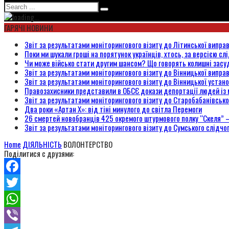
ГАРЯЧІ НОВИНИ
Звіт за результатами моніторингового візиту до Літинської випра
Поки ми шукали гроші на порятунок українців, хтось, за версією сл
Чи може військо стати другим шансом? Що говорять колишні засуд
Звіт за результатами моніторингового візиту до Вінницької випра
Звіт за результатами моніторингового візиту до Вінницької уста
Правозахисники представили в ОБСЄ докази депортації людей із 
Звіт за результатами моніторингового візиту до Старобабанівсько
Два роки «Артан Х»: від тіні минулого до світла Перемоги
26 смертей новобранців 425 окремого штурмового полку “Скеля” 
Звіт за результатами моніторингового візиту до Сумського слідчо
Home
ДІЯЛЬНІСТЬ
ВОЛОНТЕРСТВО
Поділитися с друзями:
Facebook
Twitter
WhatsApp