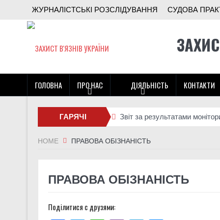
ЖУРНАЛІСТСЬКІ РОЗСЛІДУВАННЯ
СУДОВА ПРАК
ЗАХИС
ГОЛОВНА
ПРО НАС
ДІЯЛЬНІСТЬ
КОНТАКТИ
ГАРЯЧІ
Звіт за результатами монітор
Поки ми шукали гроші на поря
НОВИНИ
HOME
ПРАВОВА ОБІЗНАНІСТЬ
Чи може військо стати други
Звіт за результатами монітор
ПРАВОВА ОБІЗНАНІСТЬ
Звіт за результатами монітор
Поділитися с друзями:
Правозахисники представили 