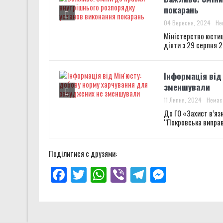
покарань
04 Вересня, 2024
Не
Міністерство юстиці
діяти з 29 серпня 2
Інформація від
зменшували
11 Липня, 2024
Немає 
До ГО «Захист в’яз
“Покровська виправ
Поділитися с друзями:
Facebook
Twitter
WhatsApp
Viber
Telegram
Messenge