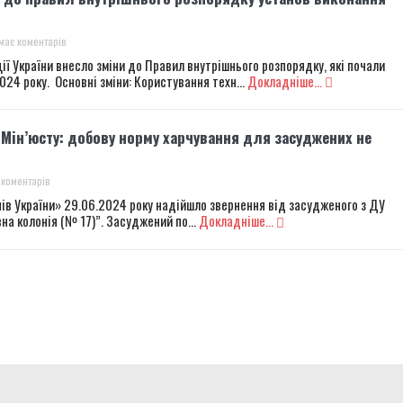
має коментарів
ї України внесло зміни до Правил внутрішнього розпорядку, які почали
024 року. Основні зміни: Користування техн...
Докладніше...
 Мін’юсту: добову норму харчування для засуджених не
коментарів
нів України» 29.06.2024 року надійшло звернення від засудженого з ДУ
на колонія (№ 17)”. Засуджений по...
Докладніше...
r