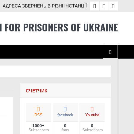
АДРЕСА ЗВЕРНЕНЬ В РІЗНІ ІНСТАНЦІЇ
N FOR PRISONERS OF UKRAINE
і Україні
СЧЕТЧИК
хисники про службу після звільнення
RSS
facebook
Youtube
1000+
0
0
во окупованих територіях України
Subscribers
fans
Subscribers