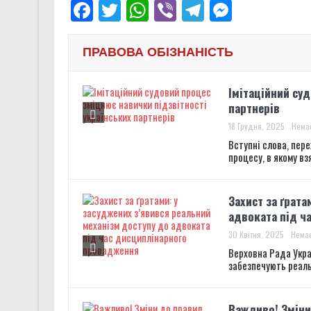
Facebook
Twitter
WhatsApp
Viber
Telegram
Messenge
Звіт за результатами монітор
Два роки «Артан Х»: від тіні
ПРАВОВА ОБІЗНАНІСТЬ
26 смертей новобранців 425 
Імітаційний су
Звіт за результатами монітор
партнерів
18 Грудня, 2025
Немає
Вступні слова, пер
процесу, в якому вз
Захист за ґрата
адвоката під ч
30 Квітня, 2025
Немає
Верховна Рада Укра
забезпечують реаль
Важливо! Зміни