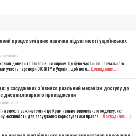
r
ингового візиту до Старобабанівської виправної колонії №92
 минулого до світла Перемоги
окремого штурмового полку “Скеля” – видання “Бабель”
довий процес зміцнює навички підзвітності українських
ингового візиту до Сумського слідчого ізолятора
 коментарів
ехресні допити та оголошення вироку. Це було частиною навчального
яли участь партнери DIGNITY в Україні, щоб погл...
Докладніше...
ми: у засуджених з’явився реальний механізм доступу до
ас дисциплінарного провадження
 коментарів
їни внесла важливі зміни до Кримінально-виконавчого кодексу, які
ну можливість для засуджених користуватися правов...
Докладніше...
 до правил внутрішнього розпорядку установ виконання