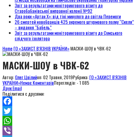
Звіт за результатами моніторингового візиту до
Старобабанівської виправної колонії №92
Два роки «Артан Х»: від тіні минулого до світла Перемоги
26 смертей новобранців 425 окремого штурмового полку “Скеля”
– видання “Бабель”
Звіт за результатами моніторингового візиту до Сумського
слідчого ізолятора
Home
ГО «ЗАХИСТ В'ЯЗНІВ УКРАЇНИ»
МАСКИ-ШОУ в ЧВК-62
МАСКИ-ШОУ в ЧВК-62
Автор:
Олег Цвілий
on:
02 Травня, 2019
Рубрика:
ГО «ЗАХИСТ В'ЯЗНІВ
УКРАЇНИ»
Немає Коментарів
Переглядів: - 1 085
Друк
Email
Поділитися с друзями:
Facebook
Twitter
WhatsApp