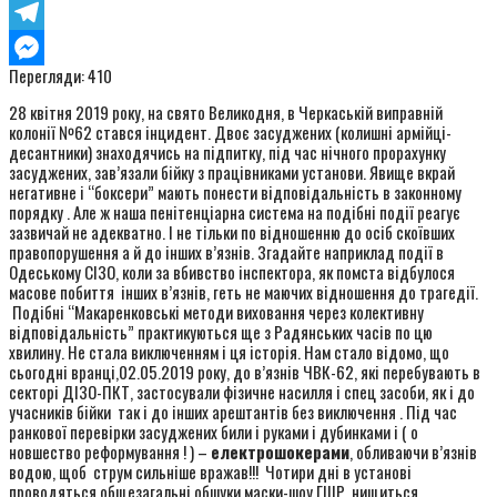
Viber
Telegram
Перегляди:
410
Messenger
28 квітня 2019 року, на свято Великодня, в Черкаській виправній
колонії №62 стався інцидент. Двоє засуджених (колишні армійці-
десантники) знаходячись на підпитку, під час нічного прорахунку
засуджених, зав’язали бійку з працівниками установи. Явище вкрай
негативне і “боксери” мають понести відповідальність в законному
порядку . Але ж наша пенітенціарна система на подібні події реагує
зазвичай не адекватно. І не тільки по відношенню до осіб скоївших
правопорушення а й до інших в’язнів. Згадайте наприклад події в
Одеському СІЗО, коли за вбивство інспектора, як помста відбулося
масове побиття інших в’язнів, геть не маючих відношення до трагедії.
Подібні “Макаренковські методи виховання через колективну
відповідальність” практикуються ще з Радянських часів по цю
хвилину. Не стала виключенням і ця історія. Нам стало відомо, що
сьогодні вранці,02.05.2019 року, до в’язнів ЧВК-62, які перебувають в
секторі ДІЗО-ПКТ, застосували фізичне насилля і спец засоби, як і до
учасників бійки так і до інших арештантів без виключення . Під час
ранкової перевірки засуджених били і руками і дубинками і ( о
новшество реформування ! ) –
електрошокерами
, обливаючи в’язнів
водою, щоб струм сильніше вражав!!! Чотири дні в установі
проводяться общезагальні обшуки маски-шоу ГШР, нищиться