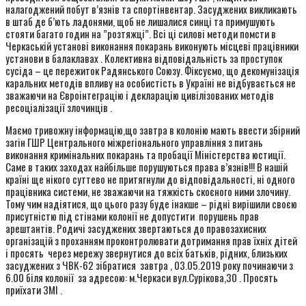
налагоджений побут в’язнів та спортінвентар. Засуджених викликають
в штаб де б’ють ладонями, щоб не лишалися синці та примушують
стояти багато годин на ”розтяжці”. Всі ці силові методи помсти в
Черкаській установі виконання покарань виконують місцеві працівники
установи в балаклавах . Колективна відповідальність за проступок
сусіда – це пережиток Радянського Союзу. Фіксуємо, що декомунізація
каральних методів впливу на особистість в Україні не відбувається не
зважаючи на Євроінтеграцію і декларацію цивілізованих методів
ресоціалізації злочинців .
Маємо тривожну інформацію,що завтра в колонію мають ввести збірний
загін ГШР Центрального міжрегіонального управління з питань
виконання кримінальних покарань та пробації Міністерства юстиції.
Саме в таких заходах найбільше порушуються права в’язнів!!! В нашій
країні ще нікого суттево не притягнули до відповідальності, ні одного
працівника системи, не зважаючи на тяжкість скоєного ними злочину.
Тому чим надіятися, що цього разу буде інакше – рідні вирішили своєю
присутністю під стінами колонії не допустити порушень прав
арештантів. Родичі засуджених звертаються до правозахисних
організацій з проханням проконтролювати дотримання прав їхніх дітей
і просять через мережу звернутися до всіх батьків, рідних, близьких
засуджених з ЧВК-62 зібратися завтра , 03.05.2019 року починаючи з
6.00 біля колонії за адресою: м.Черкаси вул.Сурікова,30 . Просять
приїхати ЗМІ .