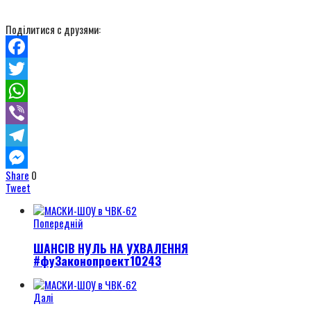
Поділитися с друзями:
Facebook
Twitter
WhatsApp
Viber
Telegram
Share
0
Messenger
Tweet
Попередній
ШАНСІВ НУЛЬ НА УХВАЛЕННЯ
#фуЗаконопроект10243
Далі