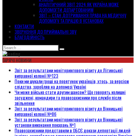
АНАЛІТИЧНИЙ ЗВІТ 2024 ЯК УКРАЇНА МОЖЕ
ДОПОМОГТИ ДЕПАРТОВАНИМ
ЗВІТ – СТАН ДОТРИМАННЯ ПРАВА НА МЕДИЧНУ
ДОПОМОГУ ТА ПРАЦЮ В УСТАНОВАХ
КОНТАКТИ
ЗВЕРНЕННЯ ДО ПРИЙМАЛЬНІ ЗВУ
БЛАГОДІЙНІСТЬ
ГАРЯЧІ НОВИНИ
Звіт за результатами моніторингового візиту до Літинської
виправної колонії №123
Поки ми шукали гроші на порятунок українців, хтось, за версією
слідства, заробляв на допомозі Україні
Чи може військо стати другим шансом? Що говорять колишні
засуджені, командири та правозахисники про службу після
звільнення
Звіт за результатами моніторингового візиту до Вінницької
виправної колонії №86
Звіт за результатами моніторингового візиту до Вінницької
установи виконання покарань №1
Правозахисники представили в ОБСЄ докази депортації людей
із місць несвободи на тимчасово окупованих територіях України