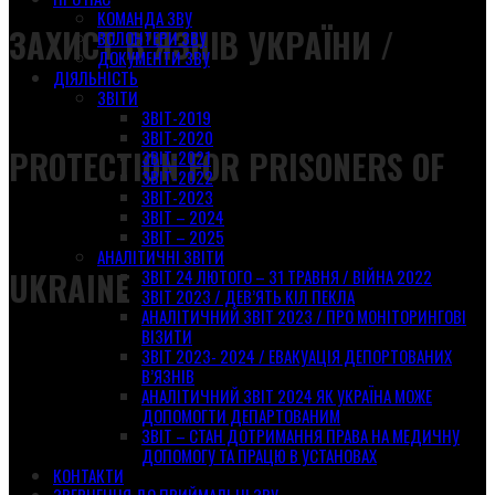
КОМАНДА ЗВУ
ЗАХИСТ В’ЯЗНІВ УКРАЇНИ /
ВОЛОНТЕРИ ЗВУ
ДОКУМЕНТИ ЗВУ
ДІЯЛЬНІСТЬ
ЗВІТИ
ЗВІТ-2019
ЗВІТ-2020
PROTECTION FOR PRISONERS OF
ЗВІТ-2021
ЗВІТ-2022
ЗВІТ-2023
ЗВІТ – 2024
ЗВІТ – 2025
АНАЛІТИЧНІ ЗВІТИ
UKRAINE
ЗВІТ 24 ЛЮТОГО – 31 ТРАВНЯ / ВІЙНА 2022
ЗВІТ 2023 / ДЕВ’ЯТЬ КІЛ ПЕКЛА
АНАЛІТИЧНИЙ ЗВІТ 2023 / ПРО МОНІТОРИНГОВІ
ВІЗИТИ
ЗВІТ 2023- 2024 / ЕВАКУАЦІЯ ДЕПОРТОВАНИХ
В’ЯЗНІВ
АНАЛІТИЧНИЙ ЗВІТ 2024 ЯК УКРАЇНА МОЖЕ
ДОПОМОГТИ ДЕПАРТОВАНИМ
ЗВІТ – СТАН ДОТРИМАННЯ ПРАВА НА МЕДИЧНУ
ДОПОМОГУ ТА ПРАЦЮ В УСТАНОВАХ
КОНТАКТИ