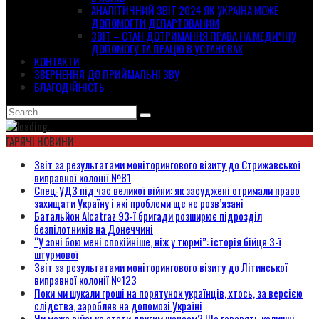
АНАЛІТИЧНИЙ ЗВІТ 2024 ЯК УКРАЇНА МОЖЕ
ДОПОМОГТИ ДЕПАРТОВАНИМ
ЗВІТ – СТАН ДОТРИМАННЯ ПРАВА НА МЕДИЧНУ
ДОПОМОГУ ТА ПРАЦЮ В УСТАНОВАХ
КОНТАКТИ
ЗВЕРНЕННЯ ДО ПРИЙМАЛЬНІ ЗВУ
БЛАГОДІЙНІСТЬ
ГАРЯЧІ НОВИНИ
Звіт за результатами моніторингового візиту до Стрижавської
виправної колонії №81
Спец-УДЗ під час великої війни: як засуджені отримали право
захищати Україну і які проблеми ще не розв’язані
Батальйон Alcatraz 93-ї бригади розширює підрозділ
безпілотників на Донеччині
“У зоні бою мені спокійніше, ніж у тюрмі”: історія бійця 3-ї
штурмової
Звіт за результатами моніторингового візиту до Літинської
виправної колонії №123
Поки ми шукали гроші на порятунок українців, хтось, за версією
слідства, заробляв на допомозі Україні
Чи може військо стати другим шансом? Що говорять колишні