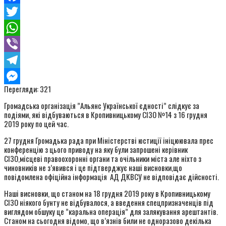
Facebook
Twitter
WhatsApp
Viber
Telegram
Перегляди:
321
Messenger
Громадська організація ”Альянс Української єдності” слідкує за
подіями, які відбуваються в Кропивницькому СІЗО №14 з 16 грудня
2019 року по цей час.
27 грудня Громадька рада при Міністерстві юстиції ініцюювала прес
конференцію з цього приводу на яку були запрошені керівник
СІЗО,місцеві правоохоронні органи та очільники міста але ніхто з
чиновників не з’явився і це підтверджує наші висновки,що
повідомлена офіційна інформація АД ДКВСУ не відповідає дійсності.
Наші висновки, що станом на 18 грудня 2019 року в Кропивницькому
СІЗО ніякого бунту не відбувалося, а введення спецпризначенців під
виглядом обшуку це ”каральна операція” для залякування арештантів.
Станом на сьогодня відомо, що в’язнів били не одноразово декілька