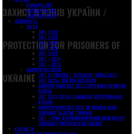
КОМАНДА ЗВУ
ЗАХИСТ В’ЯЗНІВ УКРАЇНИ /
ВОЛОНТЕРИ ЗВУ
ДОКУМЕНТИ ЗВУ
ДІЯЛЬНІСТЬ
ЗВІТИ
ЗВІТ-2019
ЗВІТ-2020
PROTECTION FOR PRISONERS OF
ЗВІТ-2021
ЗВІТ-2022
ЗВІТ-2023
ЗВІТ – 2024
ЗВІТ – 2025
АНАЛІТИЧНІ ЗВІТИ
UKRAINE
ЗВІТ 24 ЛЮТОГО – 31 ТРАВНЯ / ВІЙНА 2022
ЗВІТ 2023 / ДЕВ’ЯТЬ КІЛ ПЕКЛА
АНАЛІТИЧНИЙ ЗВІТ 2023 / ПРО МОНІТОРИНГОВІ
ВІЗИТИ
ЗВІТ 2023- 2024 / ЕВАКУАЦІЯ ДЕПОРТОВАНИХ
В’ЯЗНІВ
АНАЛІТИЧНИЙ ЗВІТ 2024 ЯК УКРАЇНА МОЖЕ
ДОПОМОГТИ ДЕПАРТОВАНИМ
ЗВІТ – СТАН ДОТРИМАННЯ ПРАВА НА МЕДИЧНУ
ДОПОМОГУ ТА ПРАЦЮ В УСТАНОВАХ
КОНТАКТИ