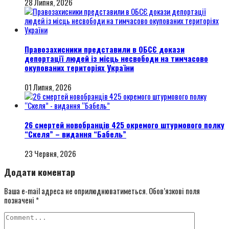
28 Липня, 2026
Правозахисники представили в ОБСЄ докази
депортації людей із місць несвободи на тимчасово
окупованих територіях України
01 Липня, 2026
26 смертей новобранців 425 окремого штурмового полку
“Скеля” – видання “Бабель”
23 Червня, 2026
Додати коментар
Ваша e-mail адреса не оприлюднюватиметься.
Обов’язкові поля
позначені
*