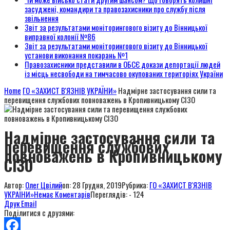
засуджені, командири та правозахисники про службу після
звільнення
Звіт за результатами моніторингового візиту до Вінницької
виправної колонії №86
Звіт за результатами моніторингового візиту до Вінницької
установи виконання покарань №1
Правозахисники представили в ОБСЄ докази депортації людей
із місць несвободи на тимчасово окупованих територіях України
Home
ГО «ЗАХИСТ В'ЯЗНІВ УКРАЇНИ»
Надмірне застосування сили та
перевищення службових повноважень в Кропивницькому СІЗО
Надмірне застосування сили та
перевищення службових
повноважень в Кропивницькому
СІЗО
Автор:
Олег Цвілий
on:
28 Грудня, 2019
Рубрика:
ГО «ЗАХИСТ В'ЯЗНІВ
УКРАЇНИ»
Немає Коментарів
Переглядів: - 124
Друк
Email
Поділитися с друзями: