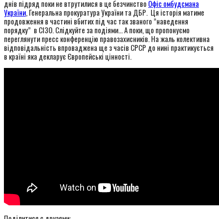
днів підряд поки не втрутилися в це безчинство
Офіс омбудсмана
України
, Генеральна прокуратура України та ДБР. Ця історія матиме
продовження в частині вбитих під час так званого ”наведення
порядку” в СІЗО. Слідкуйте за подіями… А поки, що пропонуємо
переглянути пресс конференцію правозахисників. На жаль колективна
відповідальність впроваджена ще з часів СРСР до нині практикується
в країні яка декларує Європейські цінності.
Поділитися с друзями: