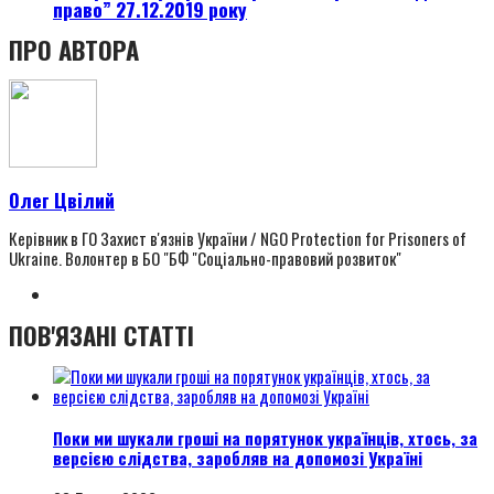
право” 27.12.2019 року
ПРО АВТОРА
Олег Цвілий
Керівник в ГО Захист в'язнів України / NGO Protection for Prisoners of
Ukraine. Волонтер в БО "БФ "Соціально-правовий розвиток"
ПОВ'ЯЗАНІ СТАТТІ
Поки ми шукали гроші на порятунок українців, хтось, за
версією слідства, заробляв на допомозі Україні