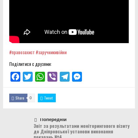
#правозахист
#заручникивійни
Поділитися с друзями:
Facebook
Twitter
WhatsApp
Viber
Telegram
Messenger
Share
Tweet
0
Попередній
Звіт за результатами моніторингового візиту
до Дніпровської установи виконання
покарань №4