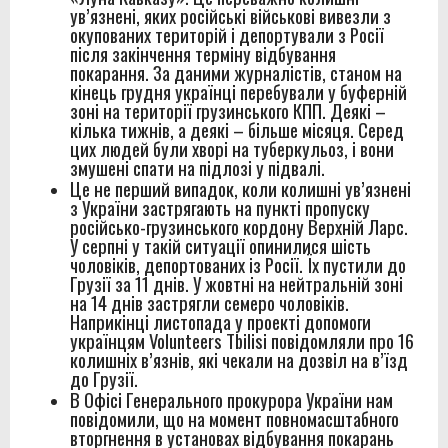
ув’язнені, яких російські військові вивезли з
службу після звільнення
окупованих територій і депортували з Росії
після закінчення терміну відбування
Звіт за результатами моніторингового візиту до
покарання. За даними журналістів, станом на
кінець грудня українці перебували у буферній
Вінницької виправної колонії №86
зоні на території грузинського КПП. Деякі –
кілька тижнів, а деякі – більше місяця. Серед
Звіт за результатами моніторингового візиту до
цих людей були хворі на туберкульоз, і вони
змушені спати на підлозі у підвалі.
Вінницької установи виконання покарань №1
Це не перший випадок, коли колишні ув’язнені
з України застрягають на пункті пропуску
Правозахисники представили в ОБСЄ докази
російсько-грузинського кордону Верхній Ларс.
У серпні у такій ситуації опинилися шість
депортації людей із місць несвободи на тимчасово
чоловіків, депортованих із Росії. Їх пустили до
Грузії за 11 днів. У жовтні на нейтральній зоні
окупованих територіях України
на 14 днів застрягли семеро чоловіків.
Наприкінці листопада у проекті допомоги
українцям Volunteers Tbilisi повідомляли про 16
колишніх в’язнів, які чекали на дозвіл на в’їзд
до Грузії.
В Офісі Генерального прокурора України нам
повідомили, що на момент повномасштабного
вторгнення в установах відбування покарань