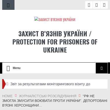
ЗАХИСТ В’ЯЗНІВ УКРАЇНИ /
PROTECTION FOR PRISONERS OF
UKRAINE
Menu
Звіт за результатами моніторингового візиту до
Стрижавської виправної колонії №81
HOME
ЖУРНАЛІСТСЬКІ РОЗСЛІДУВАННЯ
“РФ НЕ
ЗМОГЛА ЗМУСИТИ ВОЮВАТИ ПРОТИ УКРАЇНИ”. ДЕПОРТОВАНІ
Спец-УДЗ під час великої війни: як засуджені
В’ЯЗНІ ХЕРСОНЩИНИ…