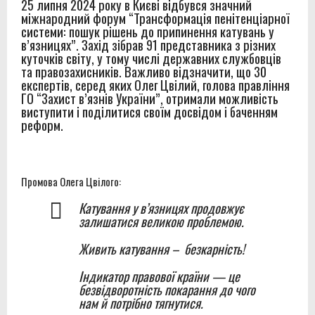
25 липня 2024 року в Києві відбувся значний
Вінницької виправної колонії №86
міжнародний форум “Трансформація пенітенціарної
системи: пошук рішень до припинення катувань у
Звіт за результатами моніторингового візиту до
в’язницях”. Захід зібрав 91 представника з різних
куточків світу, у тому числі державних службовців
Вінницької установи виконання покарань №1
та правозахисників. Важливо відзначити, що 30
експертів, серед яких Олег Цвілий, голова правління
Правозахисники представили в ОБСЄ докази
ГО “Захист в’язнів України”, отримали можливість
виступити і поділитися своїм досвідом і баченням
депортації людей із місць несвободи на тимчасово
реформ.
окупованих територіях України
Звіт за результатами моніторингового візиту до
Промова Олега Цвілого:
Старобабанівської виправної колонії №92
Катування у в’язницях продовжує
залишатися великою проблемою.
Живить катування – безкарність!
Індикатор правової країни — це
безвідворотність покарання до чого
нам й потрібно тягнутися.