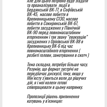
Але для цього потрібно буде згадати
та проаналізувати події в
Бердянській ВК-77, в Софіївській
ВК-45, масове побиття в
Кропивницькому СІЗО, масове
побиття в Сокирянській ВК-67,
побиття засуджених у Північній
ВК-90 перед повномасштабним
вторгненням і так звану “евакуацію”
засуджених з Оріхівської ВК-88 в
Кропивницьку ВК-6 під час
повномасштабного вторгнення (
розбиті голови, замотування в скотч )
Тема складна, потребує більше часу.
Розумію, що формат зустрічі не
передбачає дискусії, тому, якщо у
Мін’юсту з’явиться воля до рішучих
дій, я і мої колеги готові
співпрацювати в цьому напрямку.
Пропозиції рішень припинення
катувань у в’язницях: