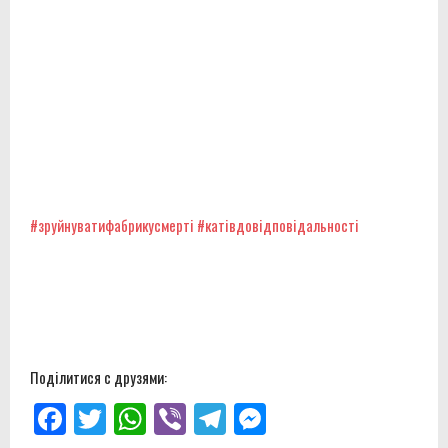
#зруйнуватифабрикусмерті
#катівдовідповідальності
Поділитися с друзями:
Facebook
Twitter
WhatsApp
Viber
Telegram
Messenger