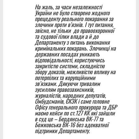
На жаль, за часи незалежності
України не було створено жодного
прецеденту реального покарання за
злочини проти в’язнів. І тут питання,
звісно, не тільки до правоохоронної
та судової гілки влади а й до
Департаменту з питань виконання
кримінальних покарань. Злочинці на
державних посадах уникають
відповідальності, користуючись
закритістю системи, складністю
збору доказів, можливістю впливу на
потерпілих та корупційними
зв’язками. Дякуючи тривалим
зусиллям правозахисників,
журналістів, народних депутатів,
Омбудсманів, ЄКЗК і саме головне
Офісу генерального прокурора та ДБР
маємо кейси по ст.127 КК які зайшли
в суд це – Бердянська ВК-77 та
Божковська ВК-16 без адекватної
підтримки Департаменту.