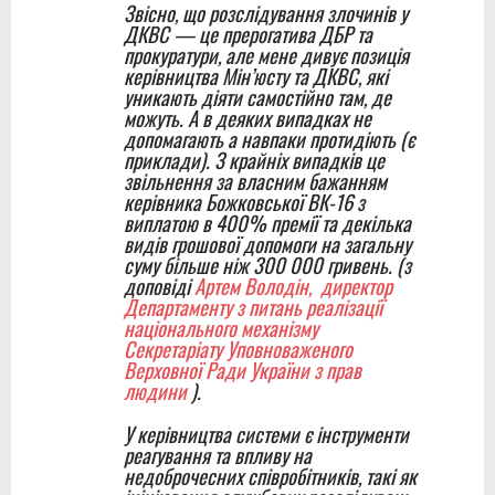
Звісно, що розслідування злочинів у
ДКВС — це прерогатива ДБР та
прокуратури, але мене дивує позиція
керівництва Мін’юсту та ДКВС, які
уникають діяти самостійно там, де
можуть. А в деяких випадках не
допомагають а навпаки протидіють (є
приклади). З крайніх випадків це
звільнення за власним бажанням
керівника Божковської ВК-16 з
виплатою в 400% премії та декілька
видів грошової допомоги на загальну
суму більше ніж 300 000 гривень. (з
доповіді
Артем Володін, директор
Департаменту з питань реалізації
національного механізму
Секретаріату Уповноваженого
Верховної Ради України з прав
людини
).
У керівництва системи є інструменти
реагування та впливу на
недоброчесних співробітників, такі як