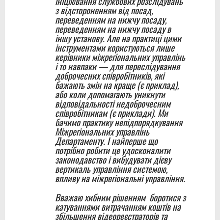
ініціювання службових розслідувань
з відстороненням від посад,
переведенням на нижчу посаду,
переведенням на нижчу посаду в
іншу установу. Але на практиці цими
інструментами користуються лише
керівники міжрегіональних управлінь
і то навпаки — для переслідування
доброчесних співробітників, які
бажають змін на краще (є приклад),
або коли допомагають уникнути
відповідальності недоброчесним
співробітникам (є приклади). Ми
бачимо практику непідпорядкування
Міжрегіональних управлінь
Департаменту. І найперше що
потрібно робити це удосконалити
законодавство і вибудувати дієву
вертикаль управління системою,
впливу на міжрегіональні управління.
Вважаю хибним рішенням боротися з
катуваннями витрачанням коштів на
збільшення відеореєстраторів та