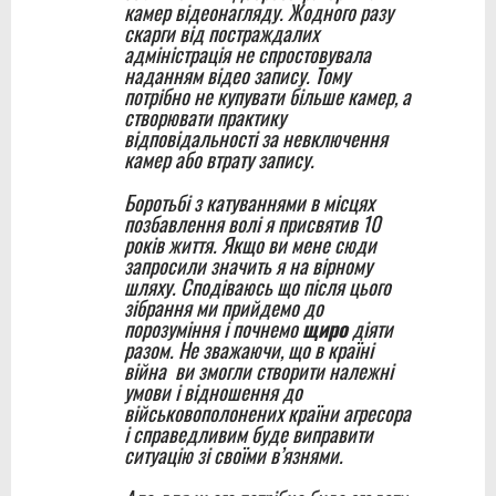
камер відеонагляду. Жодного разу
скарги від постраждалих
адміністрація не спростовувала
наданням відео запису. Тому
потрібно не купувати більше камер, а
створювати практику
відповідальності за невключення
камер або втрату запису.
Боротьбі з катуваннями в місцях
позбавлення волі я присвятив 10
років життя. Якщо ви мене сюди
запросили значить я на вірному
шляху. Сподіваюсь що після цього
зібрання ми прийдемо до
порозуміння і почнемо
щиро
діяти
разом. Не зважаючи, що в країні
війна ви змогли створити належні
умови і відношення до
військовополонених країни агресора
і справедливим буде виправити
ситуацію зі своїми в’язнями.