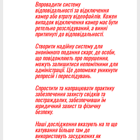
Впровадити систему
відповідальності за відключення
камер або втрату відеофайлів. Кожен
випадок відключення камер має бути
ретельно розслідуваний, а винні
притягнуті до відповідальності.
Створити надійну систему для
анонімного подання скарг, де особи,
що повідомляють про порушення,
можуть залишитися непомітними для
адміністрації. Це допоможе уникнути
репресій і переслідувань.
Спростити та напрацювати практику
забезпечення захисту свідків та
постраждалих, забезпечивши їм
юридичний захист та фізичну
безпеку.
Наші дослідження вказують на те що
катування більше там де
використовуть засуджених як