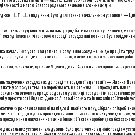
ї діяльності з метою безпосереднього вчинення злочинних дій.
суджені Н., Г., Ш., владу яким, було делеговано начальником установи — Ц
них схем: засуджені, які мали намір придбати наркотичну речовину, мали з
 Після здійснення фінансової операції засуджений повинен був повідомити 
ика начальника установи (з питань залучення засуджених до праці та тру
 та не були офіційно працевлаштовані, в якості оплати за виконану робот
 установи, зазначали, що саме Яценко Денис Анатолійович проносив наркоти
итань залучення засуджених до праці та трудової адаптації) — Яценко Ден
 плати у зв’язку із тим, що перебувають на стажуванні і проходять навчан
озрахунок за виконану працю ведеться у вигляді передачі їм наркотичних р
і у присутності Яценко Дениса Анатолійовича та інших співробітників ус
котичних речовин залишені на підлозі швейного цеху, зібрали співробітник
омили про те, що в день проведення моніторингового візиту засудженим, 
а проходження навчання на тих чи інших об’єктах виробництва без зазначен
ю днювальних установи, владу яким було делеговано адміністрацією устан
 під час конфіденційної бесіди, засуджений Д. повідомив, що починаючи з