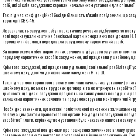
осіб, які зі слів засуджених керовані начальником установи для спільно
Так, під час конфіденційної бесіди більшість в’язнів повідомили, що за
території СВК-45.
Як зазначають засуджені, збут наркотичних речовин відбувався за наступ
волі переказували кошти на банківські карти, номера яких повідомляв Н.
перевірки інформації передавали засудженому наркотичний засіб.
За іншою схемою збут наркотичних речовин відбувався за участю помічн
передачу наркотичних засобів засудженим, які працювали у швейному цеху
Крім того, засуджені, які працювали у дільниці соціальної реабілітації
швейному цеху, доступ до якого мали засуджені Н. та Ш.
Так, під час моніторингового візиту помічник начальника установи (з п
швейному цеху, не мають трудових договорів та не отримують заробітної
дійсності, що деякі засуджені працюють на таких умовах понад рік, а р
залишками наркотичних речовин та продемонстрували моніторинговій груп
Необхідно зазначити, що вказані поліетиленові пакетики з залишками нар
зв’язку з цим фактом правоохоронні органи. На додаток засуджені повід
заробітної плати, керівництвом установи було наказано написати заяву н
Крім того, засуджені повідомили про поширення злочинного впливу групо
підтримки порядку та контролю в установі над іншими засудженими. Так,