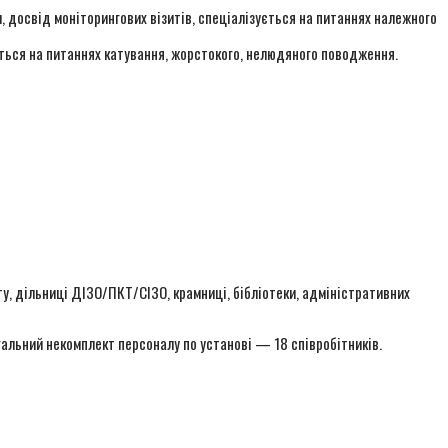
, досвід моніторингових візитів, спеціалізується на питаннях належного
ється на питаннях катування, жорстокого, нелюдяного поводження.
ту, дільниці ДІЗО/ПКТ/СІЗО, крамниці, бібліотеки, адміністративних
альний некомплект персоналу по установі — 18 співробітників.