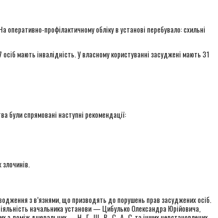
. На оперативно-профілактичному обліку в установі перебувало: схильні
 осіб мають інвалідність. У власному користуванні засуджені мають 31
ва були спрямовані наступні рекомендації:
 злочинів.
водження з в’язнями, що призводять до порушень прав засуджених осіб.
 діяльність начальника установи — Цибулько Олександра Юрійовича,
поміж днювальних — Н., Г., Ш., В., С., А., С. та інших невстановлених