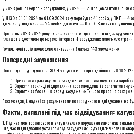
У 2023 році померло 9 засуджених, у 2024 — 2. Працевлаштовано 38 ос
У ДІЗО з 01.01.2024 по 01.09.2024 року перебуває 41 особа, у ПКТ — 4 ос
до членоушкоджень — 24 особи, до втечі — 0 осіб. Злісних порушників
Протягом 2023-2024 року не зафіксовано жодної скарги від засуджених 
планшет з доступом до мережі інтернет. 4 засуджених мають електронні
Групою моніторів проведено опитування близько 143 засуджених.
Попередні зауваження
Попереднє відвідування CВК-45 групою моніторів здійснено 20.10.2023 р
Припинити практику, коли засуджених використовують на виробни
Сприяти практиці відправляння кореспонденції в запечатаному ви
Сприяти роз’ясненню серед засуджених їхнього права на оскарженн
Рекомендації, надані за результатами попереднього відвідування, не були
Факти, виявлені під час відвідування: кату
1. Під час моніторингового візиту виявлено порушення вимог національ
Під час відвідування установи від засуджених надходили численні ска
помічника начальника установи (з питань залучення засуджених до праці 