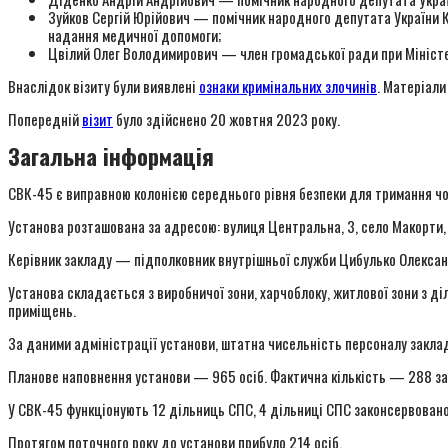
Зуйков Сергій Юрійович — помічник народного депутата України Ко
надання медичної допомоги;
Цвілий Олег Володимирович — член громадської ради при Міністер
Внаслідок візиту були виявлені
ознаки кримінальних злочинів
. Матеріали
Попередній
візит
було здійснено 20 жовтня 2023 року.
Загальна інформація
СВК-45 є виправною колонією середнього рівня безпеки для тримання чо
Установа розташована за адресою: вулиця Центральна, 3, село Макорти,
Керівник закладу — підполковник внутрішньої служби Цибулько Олекса
Установа складається з виробничої зони, харчоблоку, житлової зони з д
приміщень.
За даними адміністрації установи, штатна чисельність персоналу закла
Планове наповнення установи — 965 осіб. Фактична кількість — 288 за
У СВК-45 функціонують 12 дільниць СПС, 4 дільниці СПС законсервовано
Протягом поточного року до установи прибуло 214 осіб.