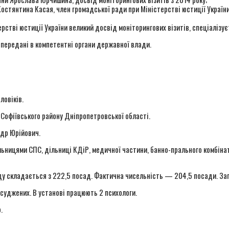
стянтина Касая, член громадської ради при Міністерстві юстиції України
стві юстиції України великий досвід моніторингових візитів, спеціалізу
 передані в компетентні органи державної влади.
ловіків.
 Софіївського району Дніпропетровської області.
ндр Юрійович.
ільницями СПС, дільниці КДіР, медичної частини, банно-прального комбіна
ду складається з 222,5 посад. Фактична чисельність — 204,5 посади. Заг
суджених. В установі працюють 2 психологи.
.