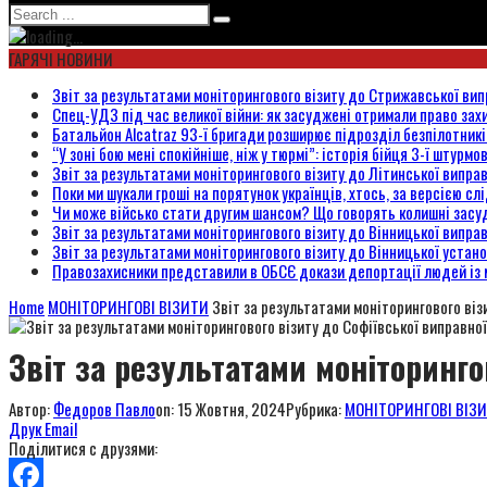
ГАРЯЧІ НОВИНИ
Звіт за результатами моніторингового візиту до Стрижавської вип
Спец-УДЗ під час великої війни: як засуджені отримали право захи
Батальйон Alcatraz 93-ї бригади розширює підрозділ безпілотник
“У зоні бою мені спокійніше, ніж у тюрмі”: історія бійця 3-ї штурмо
Звіт за результатами моніторингового візиту до Літинської випра
Поки ми шукали гроші на порятунок українців, хтось, за версією сл
Чи може військо стати другим шансом? Що говорять колишні засуд
Звіт за результатами моніторингового візиту до Вінницької випра
Звіт за результатами моніторингового візиту до Вінницької уста
Правозахисники представили в ОБСЄ докази депортації людей із 
Home
МОНІТОРИНГОВІ ВІЗИТИ
Звіт за результатами моніторингового віз
Звіт за результатами моніторинго
Автор:
Федоров Павло
on:
15 Жовтня, 2024
Рубрика:
МОНІТОРИНГОВІ ВІЗ
Друк
Email
Поділитися с друзями: