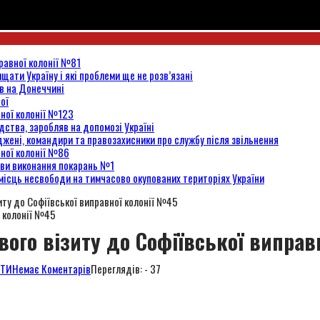
равної колонії №81
щати Україну і які проблеми ще не розв’язані
ів на Донеччині
вої
вної колонії №123
ідства, заробляв на допомозі Україні
жені, командири та правозахисники про службу після звільнення
вної колонії №86
нови виконання покарань №1
місць несвободи на тимчасово окупованих територіях України
иту до Софіївської виправної колонії №45
вого візиту до Софіївської виправ
ИТИ
Немає Коментарів
Переглядів: - 37