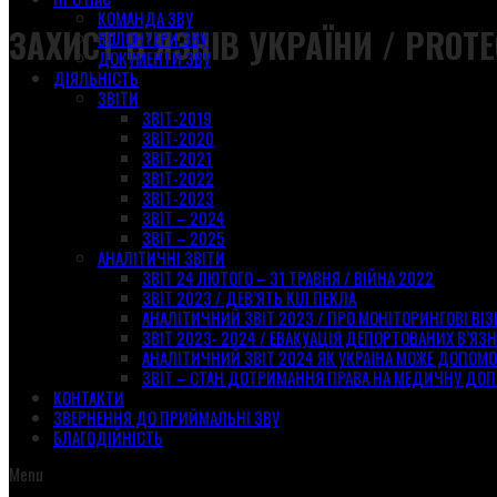
КОМАНДА ЗВУ
ЗАХИСТ В’ЯЗНІВ УКРАЇНИ / PROTE
ВОЛОНТЕРИ ЗВУ
ДОКУМЕНТИ ЗВУ
ДІЯЛЬНІСТЬ
ЗВІТИ
ЗВІТ-2019
ЗВІТ-2020
ЗВІТ-2021
ЗВІТ-2022
ЗВІТ-2023
ЗВІТ – 2024
ЗВІТ – 2025
АНАЛІТИЧНІ ЗВІТИ
ЗВІТ 24 ЛЮТОГО – 31 ТРАВНЯ / ВІЙНА 2022
ЗВІТ 2023 / ДЕВ’ЯТЬ КІЛ ПЕКЛА
АНАЛІТИЧНИЙ ЗВІТ 2023 / ПРО МОНІТОРИНГОВІ ВІ
ЗВІТ 2023- 2024 / ЕВАКУАЦІЯ ДЕПОРТОВАНИХ В’ЯЗН
АНАЛІТИЧНИЙ ЗВІТ 2024 ЯК УКРАЇНА МОЖЕ ДОПОМ
ЗВІТ – СТАН ДОТРИМАННЯ ПРАВА НА МЕДИЧНУ ДОП
КОНТАКТИ
ЗВЕРНЕННЯ ДО ПРИЙМАЛЬНІ ЗВУ
БЛАГОДІЙНІСТЬ
Menu