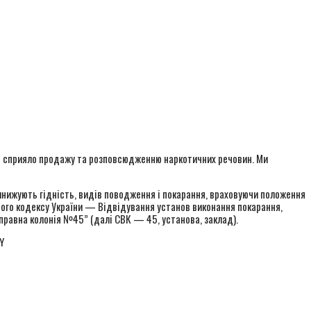
 яке сприяло продажу та розповсюдженню наркотичних речовин. Ми
инижують гідність, видів поводження і покарання, враховуючи положення
чого кодексу України — Відвідування установ виконання покарання,
иправна колонія №45” (далі СВК — 45, установа, заклад).
Y