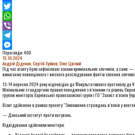
Facebook
Twitter
WhatsApp
Viber
Telegram
Перегляди:
400
Messenger
15.10.2024
Андрій Діденко, Сергій Зуйков, Олег Цвілий
Під час візиту були зафіксовані ознаки кримінальних злочинів, а саме 
вимагаємо повноцінного і якісного розслідування фактів скоєння злочині
13-14 вересня 2024 року відповідно до Факультативного протоколу до К
Мінімальних стандартних правил поводження з в’язнями та рішень Європ
групою моніторів Харківської правозахисної групи і ГО “Захист в’язнів 
Візит здійснено в рамках проєкту “Зменшення страждань в’язнів у контек
— Данський інститут проти катувань.
Відвідування здійснили монітори:
Діденко Андрій Андрійович — помічник народного депутата Україн