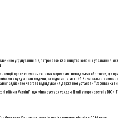
— злочинне угрупування під патронатом керівництва колонії і управління,
в.
онвенції проти катувань та інших жорстоких, нелюдських або таких, що пр
ейського суду з прав людини, на підставі статті 24 Кримінально-виконав
України” здійснено чергове відвідування державної установи “Софіївська в
сті війни в Україні”, що фінансується урядом Данії у партнерстві з DIGNIT
и Ярослава Юрчишина, досвід моніторингових візитів з 2014 року;