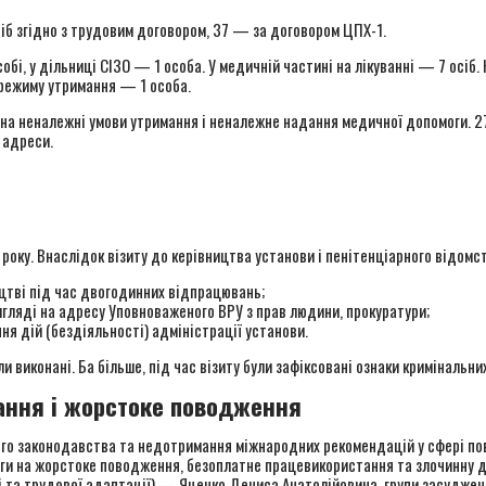
іб згідно з трудовим договором, 37 — за договором ЦПХ-1.
обі, у дільниці СІЗО — 1 особа. У медичній частині на лікуванні — 7 осіб
 режиму утримання — 1 особа.
на неналежні умови утримання і неналежне надання медичної допомоги. 27
 адреси.
оку. Внаслідок візиту до керівництва установи і пенітенціарного відомст
цтві під час двогодинних відпрацювань;
гляді на адресу Уповноваженого ВРУ з прав людини, прокуратури;
я дій (бездіяльності) адміністрації установи.
 виконані. Ба більше, під час візиту були зафіксовані ознаки кримінальних
вання і жорстоке поводження
ного законодавства та недотримання міжнародних рекомендацій у сфері по
рги на жорстоке поводження, безоплатне працевикористання та злочинну
та трудової адаптації) — Яценко Дениса Анатолійовича, групи засуджених з-