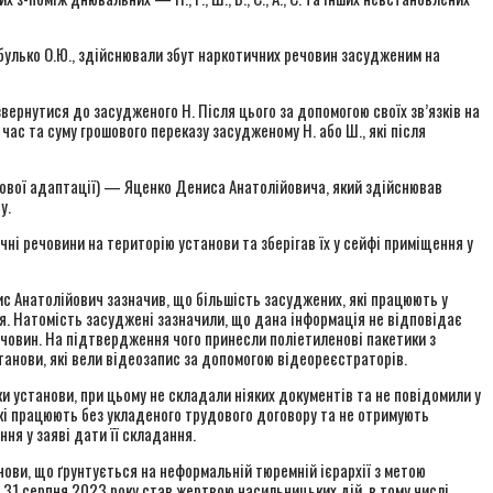
ибулько О.Ю., здійснювали збут наркотичних речовин засудженим на
вернутися до засудженого Н. Після цього за допомогою своїх зв’язків на
час та суму грошового переказу засудженому Н. або Ш., які після
дової адаптації) — Яценко Дениса Анатолійовича, який здійснював
у.
чні речовини на територію установи та зберігав їх у сейфі приміщення у
ис Анатолійович зазначив, що більшість засуджених, які працюють у
ня. Натомість засуджені зазначили, що дана інформація не відповідає
ечовин. На підтвердження чого принесли поліетиленові пакетики з
танови, які вели відеозапис за допомогою відеореєстраторів.
и установи, при цьому не складали ніяких документів та не повідомили у
які працюють без укладеного трудового договору та не отримують
ня у заяві дати її складання.
ови, що ґрунтується на неформальній тюремній ієрархії з метою
 31 серпня 2023 року став жертвою насильницьких дій, в тому числі