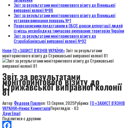
Звіт за результатами моніторингового візиту до Вінницької
виправної колонії №86
Звіт за результатами моніторингового візиту до Вінницької
установи виконання покарань №1
Правозахисники представили в ОБСЄ докази депортації людей
із місць несвободи на тимчасово окупованих територіях України
Звіт за результатами моніторингового візиту до
Старобабанівської виправної колонії №92
Home
ГО «ЗАХИСТ В'ЯЗНІВ УКРАЇНИ»
Звіт за результатами
моніторингового візиту до Стрижавської виправної колонії 81
Звіт за результатами
моніторингового візиту до
Стрижавської виправної колонії
81
Автор:
Федоров Павло
on:
13 Серпня, 2025
Рубрика:
ГО «ЗАХИСТ В'ЯЗНІВ
УКРАЇНИ»
Немає Коментарів
Переглядів: - 63
Друк
Email
Поділитися с друзями: