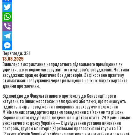
Facebook
Twitter
WhatsApp
Viber
Telegram
Перегляди:
331
Messenger
13.08.2025
Виявлено використання непридатного підвального приміщення як
укриття, що створює загрозу життю та здоров’ю засуджених. Частина
засуджених працює фактично без договорів. Зафіксовано практику
стигматизації засуджених через розміщення на їхніх ліжках карток із
даними про злочини.
Відповідно до Факультативного протоколу до Конвенції проти
катувань та інших жорстоких, нелюдських або таких, що принижують
гідність, видів поводження і покарання, враховуючи положення
Мінімальних стандартних правил поводження з в’язнями та рішень
Європейського суду з прав людини, на підставі статті 24 Кримінально-
виконавчого кодексу України — Відвідування установ виконання
покарань, групою моніторів Харківської правозахисної групи та ГО
“Захист в’язнів України” здійснено повторне відвідування державної