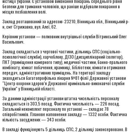
юстиції України. Є установою виконання покарань середнього рівня
безпеки для тримання чоловіків, що раніше відбували покарання в
місцях позбавлення волі.
Заклад розташований за адресою: 23210, Вінницька обл., Вінницький р-
н, смт Стрижавка, вул. Алеї, 62.
Керівник установи — полковник внутрішньої служби Вітринський Олег
Васильович.
Заклад складається з чергової частини, дільниць СПС (соціально-
психологічної служби), харчоблоку, ДІЗО (дисциплінарний ізолятор),
ПКТ (приміщення камерного типу), медичної частини, банно-прального
комбінату, кімнат побачення, крамниці, бібліотеки, кімнати отримання
передач, адміністративних приміщень. На території закладу
знаходиться багатопрофільна лікарня №81 філії Державної установи
“Центр охорони здоров’я Державної кримінально-виконавчої служби
України” у Вінницькій області.
За даними адміністрації установи штатна чисельність персоналу
складається із 303,5 посад. Фактична чисельність — 226 посад.
Загальний некомплект персоналу по установі — складає 78
співробітників. Планове наповнення закладу — 1332 особи. Фактична
кількість засуджених — 343 особи.
В закладі функціонують 5 дільниць СПС, 2 дільниці законсервовано. В