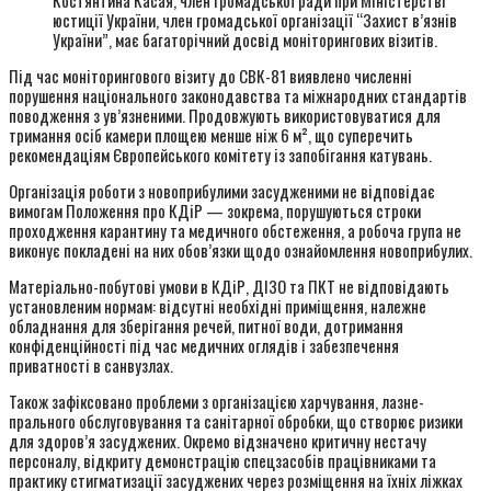
Костянтина Касая, член громадської ради при Міністерстві
юстиції України, член громадської організації “Захист в’язнів
України”, має багаторічний досвід моніторингових візитів.
Під час моніторингового візиту до СВК-81 виявлено численні
порушення національного законодавства та міжнародних стандартів
поводження з ув’язненими. Продовжують використовуватися для
тримання осіб камери площею менше ніж 6 м², що суперечить
рекомендаціям Європейського комітету із запобігання катувань.
Організація роботи з новоприбулими засудженими не відповідає
вимогам Положення про КДіР — зокрема, порушуються строки
проходження карантину та медичного обстеження, а робоча група не
виконує покладені на них обов’язки щодо ознайомлення новоприбулих.
Матеріально-побутові умови в КДіР, ДІЗО та ПКТ не відповідають
установленим нормам: відсутні необхідні приміщення, належне
обладнання для зберігання речей, питної води, дотримання
конфіденційності під час медичних оглядів і забезпечення
приватності в санвузлах.
Також зафіксовано проблеми з організацією харчування, лазне-
прального обслуговування та санітарної обробки, що створює ризики
для здоров’я засуджених. Окремо відзначено критичну нестачу
персоналу, відкриту демонстрацію спецзасобів працівниками та
практику стигматизації засуджених через розміщення на їхніх ліжках