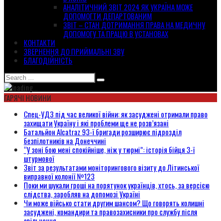
АНАЛІТИЧНИЙ ЗВІТ 2024 ЯК УКРАЇНА МОЖЕ
ДОПОМОГТИ ДЕПАРТОВАНИМ
ЗВІТ – СТАН ДОТРИМАННЯ ПРАВА НА МЕДИЧНУ
ДОПОМОГУ ТА ПРАЦЮ В УСТАНОВАХ
КОНТАКТИ
ЗВЕРНЕННЯ ДО ПРИЙМАЛЬНІ ЗВУ
БЛАГОДІЙНІСТЬ
ГАРЯЧІ НОВИНИ
Спец-УДЗ під час великої війни: як засуджені отримали право
захищати Україну і які проблеми ще не розв’язані
Батальйон Alcatraz 93-ї бригади розширює підрозділ
безпілотників на Донеччині
“У зоні бою мені спокійніше, ніж у тюрмі”: історія бійця 3-ї
штурмової
Звіт за результатами моніторингового візиту до Літинської
виправної колонії №123
Поки ми шукали гроші на порятунок українців, хтось, за версією
слідства, заробляв на допомозі Україні
Чи може військо стати другим шансом? Що говорять колишні
засуджені, командири та правозахисники про службу після
звільнення