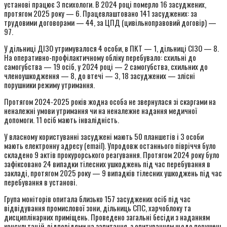
установі працює 3 психологи. В 2024 році померло 16 засуджених,
протягом 2025 року — 6. Працевлаштовано 141 засуджених: за
трудовими договорами — 44, за ЦПД (цивільноправовий договір) —
97.
У дільниці ДІЗО утримувалося 4 особи, в ПКТ — 1, дільниці СІЗО — 8.
На оперативно-профілактичному обліку перебувало: схильні до
самогубства — 19 осіб, у 2024 році — 2 самогубства, схильних до
членоушкодження — 8, до втечі — 3, 18 засуджених — злісні
порушники режиму утримання.
Протягом 2024-2025 років жодна особа не звернулася зі скаргами на
неналежні умови утримання чи на неналежне надання медичної
допомоги. 11 осіб мають інвалідність.
У власному користуванні засуджені мають 50 планшетів і 3 особи
мають електронну адресу (email). Упродовж останнього півріччя було
складено 9 актів прокурорського реагування. Протягом 2024 року було
зафіксовано 24 випадки тілесних ушкоджень під час перебування в
закладі, протягом 2025 року — 9 випадків тілесних ушкоджень під час
перебування в установі.
Група моніторів опитала близько 157 засуджених осіб під час
відвідування промислової зони, дільниць СПС, харчоблоку та
дисциплінарних приміщень. Проведено загальні бесіди з наданням
консультацій, відповідями на запитання, з опитуванням щодо порушень