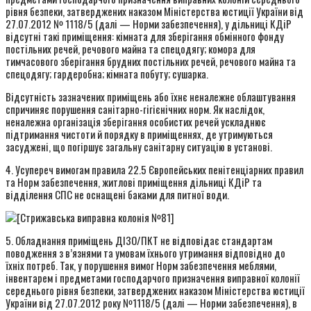
рівня безпеки, затверджених наказом Міністерства юстиції України від
27.07.2012 № 1118/5 (далі — Норми забезпечення), у дільниці КДіР
відсутні такі приміщення: кімната для зберігання обмінного фонду
постільних речей, речового майна та спецодягу; комора для
тимчасового зберігання брудних постільних речей, речового майна та
спецодягу; гардеробна; кімната побуту; сушарка.
Відсутність зазначених приміщень або їхнє неналежне облаштування
спричиняє порушення санітарно-гігієнічних норм. Як наслідок,
неналежна організація зберігання особистих речей ускладнює
підтримання чистоти й порядку в приміщеннях, де утримуються
засуджені, що погіршує загальну санітарну ситуацію в установі.
4. Усупереч вимогам правила 22.5 Європейських пенітенціарних правил
та Норм забезпечення, житлові приміщення дільниці КДіР та
відділення СПС не оснащені баками для питної води.
5. Обладнання приміщень ДІЗО/ПКТ не відповідає стандартам
поводження з в’язнями та умовам їхнього утримання відповідно до
їхніх потреб. Так, у порушення вимог Норм забезпечення меблями,
інвентарем і предметами господарчого призначення виправної колонії
середнього рівня безпеки, затверджених наказом Міністерства юстиції
України від 27.07.2012 року №1118/5 (далі — Норми забезпечення), в