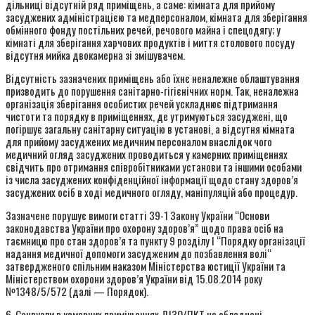
дільниці відсутній ряд приміщень, а саме: кімната для прийому
засуджених адміністрацією та медперсоналом, кімната для зберігання
обмінного фонду постільних речей, речового майна і спецодягу; у
кімнаті для зберігання харчових продуктів і миття столового посуду
відсутня мийка двокамерна зі змішувачем.
Відсутність зазначених приміщень або їхнє неналежне облаштування
призводить до порушення санітарно-гігієнічних норм. Так, неналежна
організація зберігання особистих речей ускладнює підтримання
чистоти та порядку в приміщеннях, де утримуються засуджені, що
погіршує загальну санітарну ситуацію в установі, а відсутня кімната
для прийому засуджених медичним персоналом внаслідок чого
медичний огляд засуджених проводиться у камерних приміщеннях
свідчить про отримання співробітниками установи та іншими особами
із числа засуджених конфіденційної інформації щодо стану здоров’я
засуджених осіб в ході медичного огляду, маніпуляцій або процедур.
Зазначене порушує вимоги статті 39-1 Закону України “Основи
законодавства України про охорону здоров’я” щодо права осіб на
таємницю про стан здоров’я та пункту 9 розділу І “Порядку організації
надання медичної допомоги засудженим до позбавлення волі“
затвердженого спільним наказом Міністерства юстиції України та
Міністерством охорони здоров’я України від 15.08.2014 року
№1348/5/572 (далі — Порядок).
6. Санвузли в камерних приміщеннях ДІЗО/ПКТ не обладнані