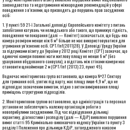
законодавства та недотримання міжнародних рекомендацій у сфері
поводження з в’язнями, що призводять до порушень прав засуджених
осіб:
1. У пункті 59 21-ї Загальної доповіді Європейського комітету з питань
запобігання катувань чи нелюдського або такого, що принижує гідність,
поводження чи покарання (далі — Комітет) зазначається, що будь-яка
камера розміром менше ніж 6 м² більше не має використовуватися для
утримання ув’язнених осіб. CPT/Inf(2011)28). У Доповіді Уряду України
за підсумками візиту до України у 2012 році Комітет (CPT) зазначає, що
одиночні камери повинні мати житлову площу не менше 6 м² (без
урахування вбудованого санвузла), а відстань між стінами камери має
становити щонайменше 2 м (CPT/Inf (2013) 23, пункт 45).
Водночас моніторингова група встановила, що камера №27 Сектору
для тримання осіб, узятих під варту, має площу лише 4,9 м², що не
відповідає зазначеним вимогам, згідно з актом вимірювання площі
приміщень структурних підрозділів.
2. Моніторинговою групою встановлено, що адміністрація та персонал
установи не забезпечують належну організацію роботи з
новоприбулими засудженими. Під час відвідування дільниці
карантину, діагностики і розподілу (далі — КДіР) виявлено порушення
вимог статті 95 Кримінально-виконавчого кодексу України та пункту 3
розділу I Положення про дільницю КДіР, затвердженого наказом