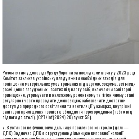
Разом із тим у доповіді Уряду України за наслідками візиту у 2023 році
Комітет закликав українську владу вжити необхідних заходів для
поліпшення матеріальних умов тримання під вартою, зокрема, всі місця
розміщення засуджених і взятих під варту осіб, включаючи санітарні
приміщення, утримувати в належному ремонтному та гігієнічному стані,
регулярно і часто проводити дезінсекцію; забезпечити достатній
доступ до природного освітлення та вентиляції у камерах, внутрішні
санітарні приміщення повністю обладнати перегородками (тобто від
підлоги до стелі). (CPT/Inf(2024) 20) пункт 58).
7. В установі не функціонує дільниця посиленого контролю (далі —
ДПК) Водночас ДПК є структурною дільницею виправної колонії
середнього рівня безпеки, а порядок тримання засуджених у такій