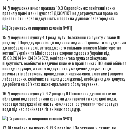
14. У порушення вимог правила 19.3 Європейських пенітенціарних
правил у приміщенні душової ДІЗО/ПКТ не дотримується право на
приватність через відсутність шторок на душових перегородках.
15. У порушення пункту 4.1 розділу IV Положення та пункту 7 глави III
розділу II Порядку організації надання медичної допомоги засудженим
до позбавлення волі, затвердженого спільним наказом Міністерства
юстиції України та Міністерства охорони здоров’я України від
15.08.2014 № 1348/5/572, моніторингова група зафіксувала
відсутність особистої медичної книжки в працівника ЛПО, який обіймав
посаду перукаря, а також відсутність у медичній документації
результатів обстежень, проведених лікарями-спеціалістами (зокрема
лабораторних, клінічних та інших досліджень), необхідних для допуску
до роботи на об’єктах лазне-прального обслуговування.
16. У порушення пункту 2.6.2 розділу II Положення душові сітки не
обладнані водорозбірними кранами для гарячої та холодної води,
через що засуджені не мають можливості регулювати температуру
води під час прийняття гігієнічних процедур.
17. Відповідно до пункту 2.13.2 розділу II Положення, у лазнях, де