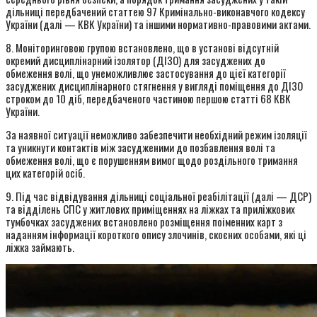
дільниці передбачений статтею 97 Кримінально-виконавчого кодексу
України (далі — КВК України) та іншими нормативно-правовими актами.
8. Моніторинговою групою встановлено, що в установі відсутній
окремий дисциплінарний ізолятор (ДІЗО) для засуджених до
обмеження волі, що унеможливлює застосування до цієї категорії
засуджених дисциплінарного стягнення у вигляді поміщення до ДІЗО
строком до 10 діб, передбаченого частиною першою статті 68 КВК
України.
За наявної ситуації неможливо забезпечити необхідний режим ізоляції
та уникнути контактів між засудженими до позбавлення волі та
обмеження волі, що є порушенням вимог щодо роздільного тримання
цих категорій осіб.
9. Під час відвідування дільниці соціальної реабілітації (далі — ДСР)
та відділень СПС у житлових приміщеннях на ліжках та приліжкових
тумбочках засуджених встановлено розміщення поіменних карт з
наданням інформації короткого опису злочинів, скоєних особами, які ці
ліжка займають.