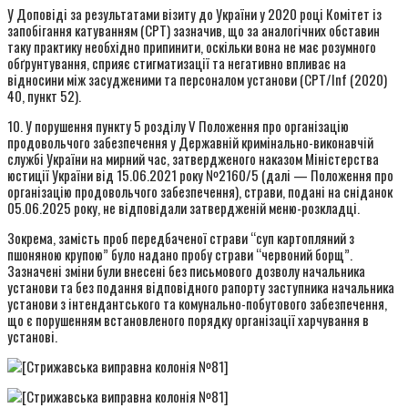
У Доповіді за результатами візиту до України у 2020 році Комітет із
запобігання катуванням (CPT) зазначив, що за аналогічних обставин
таку практику необхідно припинити, оскільки вона не має розумного
обґрунтування, сприяє стигматизації та негативно впливає на
відносини між засудженими та персоналом установи (CPT/Inf (2020)
40, пункт 52).
10. У порушення пункту 5 розділу V Положення про організацію
продовольчого забезпечення у Державній кримінально-виконавчій
службі України на мирний час, затвердженого наказом Міністерства
юстиції України від 15.06.2021 року №2160/5 (далі — Положення про
організацію продовольчого забезпечення), страви, подані на сніданок
05.06.2025 року, не відповідали затвердженій меню-розкладці.
Зокрема, замість проб передбаченої страви “суп картопляний з
пшоняною крупою” було надано пробу страви “червоний борщ”.
Зазначені зміни були внесені без письмового дозволу начальника
установи та без подання відповідного рапорту заступника начальника
установи з інтендантського та комунально-побутового забезпечення,
що є порушенням встановленого порядку організації харчування в
установі.