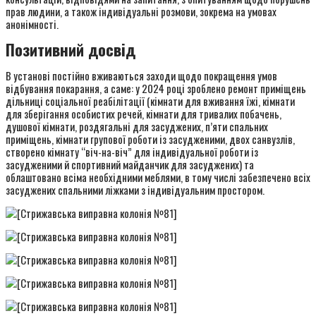
прав людини, а також індивідуальні розмови, зокрема на умовах
анонімності.
Позитивний досвід
В установі постійно вживаються заходи щодо покращення умов
відбування покарання, а саме: у 2024 році зроблено ремонт приміщень
дільниці соціальної реабілітації (кімнати для вживання їжі, кімнати
для зберігання особистих речей, кімнати для тривалих побачень,
душової кімнати, роздягальні для засуджених, п’яти спальних
приміщень, кімнати групової роботи із засудженими, двох санвузлів,
створено кімнату “віч-на-віч” для індивідуальної роботи із
засудженими й спортивний майданчик для засуджених) та
облаштовано всіма необхідними меблями, в тому числі забезпечено всіх
засуджених спальними ліжками з індивідуальним простором.