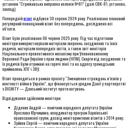
установи “Стрижавська виправна колонія №81” (далі СВК-81, установа,
заклад).
Попередній
візит
відбувся 30 серпня 2024 року. Реалізовано плановий
регулярний повноцінний візит без попереджень, досліджено всі
об’єкти.
Візит було реалізовано 06 червня 2025 року. Під час підготовки
монітори використовували матеріали звернень засуджених та їхніх
родичів, матеріали попередніх звітів, а також звіт моніторів
Національного превентивного механізму при Уповноваженому
Верховної Ради України з прав людини (НПМ). Скарги від засуджених та
їх родичів були отримані на гарячі лінії та на адресу громадських
приймалень ХПГ і ЗВУ.
Візит проводиться в рамках проєкту “Зменшення страждань в’язнів у
контексті війни в Україні”, що фінансується урядом Данії у партнерстві
з DIGNITY — Данський інститут проти катувань.
Відвідування здійснили монітори:
Діденко Андрій — помічник народного депутата України
Ярослава Юрчишина, координатор програм Харківської
правозахисної групи, досвід моніторингових візитів з 2014 року;
Зуйков Сергій — помічник народного депутата України