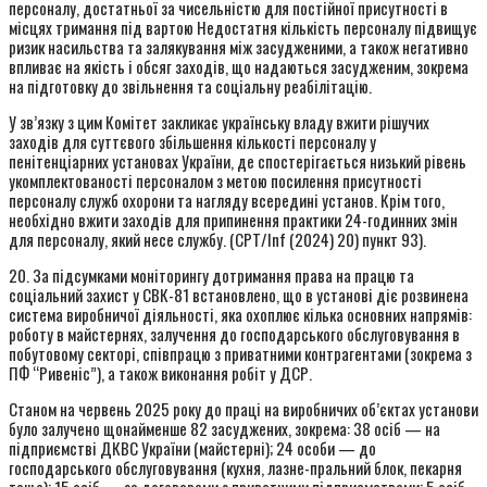
персоналу, достатньої за чисельністю для постійної присутності в
місцях тримання під вартою Недостатня кількість персоналу підвищує
ризик насильства та залякування між засудженими, а також негативно
впливає на якість і обсяг заходів, що надаються засудженим, зокрема
на підготовку до звільнення та соціальну реабілітацію.
У зв’язку з цим Комітет закликає українську владу вжити рішучих
заходів для суттєвого збільшення кількості персоналу у
пенітенціарних установах України, де спостерігається низький рівень
укомплектованості персоналом з метою посилення присутності
персоналу служб охорони та нагляду всередині установ. Крім того,
необхідно вжити заходів для припинення практики 24-годинних змін
для персоналу, який несе службу. (CPT/Inf (2024) 20) пункт 93).
20. За підсумками моніторингу дотримання права на працю та
соціальний захист у СВК-81 встановлено, що в установі діє розвинена
система виробничої діяльності, яка охоплює кілька основних напрямів:
роботу в майстернях, залучення до господарського обслуговування в
побутовому секторі, співпрацю з приватними контрагентами (зокрема з
ПФ “Ривеніс”), а також виконання робіт у ДСР.
Станом на червень 2025 року до праці на виробничих об’єктах установи
було залучено щонайменше 82 засуджених, зокрема: 38 осіб — на
підприємстві ДКВС України (майстерні); 24 особи — до
господарського обслуговування (кухня, лазне-пральний блок, пекарня