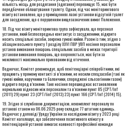
кількість місць для роздягання (одягання) перевищує 15, має бути
передбачене облаштування туалету. Однак, під час моніторингового
візиту встановлено, що у приміщеннях лазні установи відсутній туалет
для засуджених, що є порушенням вищезазначених вимог Положення.
18. Під час візиту моніторингова група зафіксувала, що персонал
установи, який безпосередньо контактує із засудженими, відкрито
носить спеціальні засоби, зокрема гумові кийки. Разом із тим, згідно з
абзацом восьмого пункту 1 розділу XXVI ПВР УВП носіння персоналом
установ виконання покарань спеціальних засобів в межах території
установи виконання покарань, що охороняється, має бути за
можливості максимально прихованим від оточення.
Водночас, Комітет рекомендує, щоб пенітенціарні співробітники, які
працюють у прямому контакті зі в’язнями, не носили спецзасоби (такі як
гумові кийки, наручники та балончики, споряджені сльозогінним газом)
відкрито перед в’язнями. Таке носіння перешкоджає встановленню
нормальних відносин між персоналом та в’язнями пункт 85 (CPT/Inf
(2011) 29) пункт 23 (CPT/Iinf (2013) 23) пункт 166 (CPT/Inf (2014) 15).
19. Згідно зі службовою документацією, некомплект персоналу по
установі станом на 06.06.2025 року складає 77 штатних одиниць.
Водночас у доповіді Уряду України за наслідками візиту у 2023 році
Комітет наголошує, що забезпечення позитивного клімату в
пенітенціарній установі вимагає наявності професійної команди