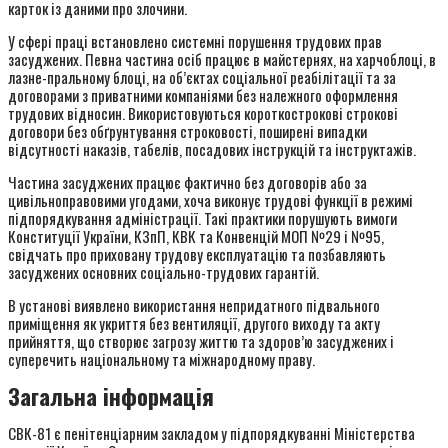
карток із даними про злочини.
У сфері праці встановлено системні порушення трудових прав
засуджених. Певна частина осіб працює в майстернях, на харчоблоці, в
лазне-пральному блоці, на об’єктах соціальної реабілітації та за
договорами з приватними компаніями без належного оформлення
трудових відносин. Використовуються короткострокові строкові
договори без обґрунтування строковості, поширені випадки
відсутності наказів, табелів, посадових інструкцій та інструктажів.
Частина засуджених працює фактично без договорів або за
цивільноправовими угодами, хоча виконує трудові функції в режимі
підпорядкування адміністрації. Такі практики порушують вимоги
Конституції України, КЗпП, КВК та Конвенцій МОП №29 і №95,
свідчать про приховану трудову експлуатацію та позбавляють
засуджених основних соціально-трудових гарантій.
В установі виявлено використання непридатного підвального
приміщення як укриття без вентиляції, другого виходу та акту
прийняття, що створює загрозу життю та здоров’ю засуджених і
суперечить національному та міжнародному праву.
Загальна інформація
СВК-81 є пенітенціарним закладом у підпорядкуванні Міністерства