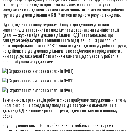
що планування заходів програми ознайомлення новоприбулих
засуджених має здійснюватися таким чином, щоб кожен член робочої
групи відвідував дільницю КДіР не менше одного разу на тиждень.
Однак, під час аналізу журналу обліку відвідування дільниці
карантину, діагностики і розподілу представниками адміністрації
(далі — журнал відвідування дільниці КДіР) встановлено, що
завідувач амбулаторно-поліклінічного відділення “Стрижавської
багатопрофільної лікарні №81”, який входить до складу робочої групи,
не здійснює відвідування дільниці з передбаченою періодичністю,
чим порушує визначені Положенням вимоги щодо участі у роботі з
новоприбулими засудженими.
Таким чином, організація роботи з новоприбулими засудженими, в тому
числі виконання заходів відповідно до програми ознайомлення в
дільниці КДіР членами робочої групи, здійснюється не в повному
обсязі.
3. У порушення вимог Норм забезпечення меблями, інвентарем і
предметами господарчого призначення виправних колоній середнього