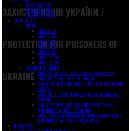
КОМАНДА ЗВУ
ЗАХИСТ В’ЯЗНІВ УКРАЇНИ /
ВОЛОНТЕРИ ЗВУ
ДОКУМЕНТИ ЗВУ
ДІЯЛЬНІСТЬ
ЗВІТИ
ЗВІТ-2019
ЗВІТ-2020
PROTECTION FOR PRISONERS OF
ЗВІТ-2021
ЗВІТ-2022
ЗВІТ-2023
ЗВІТ – 2024
ЗВІТ – 2025
АНАЛІТИЧНІ ЗВІТИ
UKRAINE
ЗВІТ 24 ЛЮТОГО – 31 ТРАВНЯ / ВІЙНА 2022
ЗВІТ 2023 / ДЕВ’ЯТЬ КІЛ ПЕКЛА
АНАЛІТИЧНИЙ ЗВІТ 2023 / ПРО МОНІТОРИНГОВІ
ВІЗИТИ
ЗВІТ 2023- 2024 / ЕВАКУАЦІЯ ДЕПОРТОВАНИХ
В’ЯЗНІВ
АНАЛІТИЧНИЙ ЗВІТ 2024 ЯК УКРАЇНА МОЖЕ
ДОПОМОГТИ ДЕПАРТОВАНИМ
ЗВІТ – СТАН ДОТРИМАННЯ ПРАВА НА МЕДИЧНУ
ДОПОМОГУ ТА ПРАЦЮ В УСТАНОВАХ
КОНТАКТИ