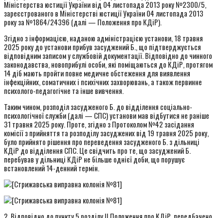
Міністерства юстиції України від 04 листопада 2013 року №2300/5,
зареєстрованого в Міністерстві юстиції України 04 листопада 2013
року за №1864/24396 (далі — Положення про КДіР).
Згідно з інформацією, наданою адміністрацією установи, 18 травня
2025 року до установи прибув засуджений Б., що підтверджується
відповідним записом у службовій документації. Відповідно до чинного
законодавства, новоприбулі особи, які поміщаються до КДіР, протягом
14 діб мають пройти повне медичне обстеження для виявлення
інфекційних, соматичних і психічних захворювань, а також первинне
психолого-педагогічне та інше вивчення.
Таким чином, розподіл засудженого Б. до відділення соціально-
психологічної служби (далі — СПС) установи мав відбутися не раніше
31 травня 2025 року. Проте, згідно з Протоколом №42 засідання
комісії з прийняття та розподілу засуджених від 19 травня 2025 року,
було прийнято рішення про переведення засудженого Б. з дільниці
КДіР до відділення СПС. Це свідчить про те, що засуджений Б.
перебував у дільниці КДіР не більше однієї доби, що порушує
встановлений 14-денний термін.
2. Відповідно до пункту 5 розділу II Положення про КДіР, передбачено,