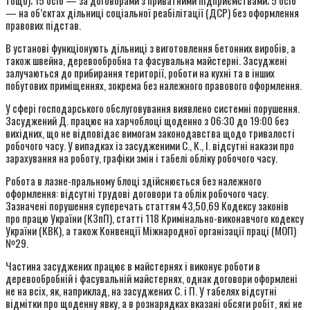
тощо); 15 осіб — за договорами з приватними підприємствами; 5 осіб
— на об’єктах дільниці соціальної реабілітації (ДСР) без оформлення
правових підстав.
В установі функціонують дільниці з виготовлення бетонних виробів, а
також швейна, деревообробна та фасувальна майстерні. Засуджені
залучаються до прибирання території, роботи на кухні та в інших
побутових приміщеннях, зокрема без належного правового оформлення.
У сфері господарського обслуговування виявлено системні порушення.
Засуджений Д. працює на харчоблоці щоденно з 06:30 до 19:00 без
вихідних, що не відповідає вимогам законодавства щодо тривалості
робочого часу. У випадках із засудженими С., К., І. відсутні накази про
зарахування на роботу, графіки змін і табелі обліку робочого часу.
Робота в лазне-пральному блоці здійснюється без належного
оформлення: відсутні трудові договори та облік робочого часу.
Зазначені порушення суперечать статтям 43,50,69 Кодексу законів
про працю України (КЗпП), статті 118 Кримінально-виконавчого кодексу
України (КВК), а також Конвенції Міжнародної організації праці (МОП)
№29.
Частина засуджених працює в майстернях і виконує роботи в
деревообробній і фасувальній майстернях, однак договори оформлені
не на всіх, як, наприклад, на засуджених С. і П. У табелях відсутні
відмітки про щоденну явку, а в рознарядках вказані обсяги робіт, які не