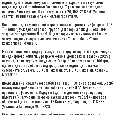
відповідають реальному навантаженню. З журналів інструктажів
видно, що деякі працівники (наприклад, Т.) взагалі не проходили
первинний інструктаж. Це порушує статті 29, 153, 21 КЗпП України,
статтю 118 КВК України та мінімальні гарантії МОП.
Встановлено, що у співпраці з приватними контрагентами (зокрема ТОВ
“Ривеніс”) укладено строкові трудові договори з понад 10 особами,
зокрема засудженими Д. та Я. Ці договори мають типовий шаблон, у
якому працівник формально визначений як “різноробочий“ без
конкретизації функцій.
Не зазначено умов щодо режиму праці, відсутні гарантії відпочинку чи
понаднормової оплати. У розрахункових відомостях за травень 2025 р.
вказано, що на окремих засуджених (напр. К.) нараховано по 1106 грн,
що не відповідає обсягам відпрацьованих годин. Ці практики
суперечать ст. 21,43,106 КЗпП України, ст. 118 КВК України, Конвенції
МОП №95.
Щодо дільниці соціальної реабілітації (ДСР). Згідно з довідкою, 5 осіб
виконували прибирання та інші роботи в межах ДСР без жодного
правового оформлення. Відсутні будь-які документи про правову
підставу їх залучення, зокрема накази, договори, табелі чи посадові
обов’язки. Це є порушенням ст. 43 Конституції України, ст. 118 КВК
України та Конвенції МОП №29.
Більшість трудових відносин оформлюється шляхом укладання