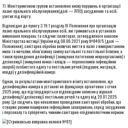
11. Моніторинговою групою встановлено низку порушень в організації
лазне-прального обслуговування(далі — ЛПО) засуджених та осіб,
узятих під варту.
Відповідно до пункту 3.19.1 розділу III Положення про організацію
лазне-прального обслуговування осіб, які тримаються в установах
виконання покарань та слідчих ізоляторах, затвердженого наказом
Міністерства юстиції України від 08.06.2021 року №849/5 (далі —
Положення), санітарна обробка включає миття в лазні з використанням
мила та мочалки, обов’язкову заміну натільної та постільної білизни, а
також проведення дезінфекції (знищення патогенних мікроорганізмів) і
дезінсекції (знищення комах і кліщів — переносників інфекційних
хвороб) особистого одягу та постільних речей (подушок, матраців,
ковдр) у дезінфекційній камері.
Однак, за результатами моніторингового візиту встановлено, що
дезінфекційна камера в установі не функціонує орієнтовно з січня
2025 року, що підтверджується відповідним записом у журналі
дезінфекції/дезінсекції постільних речей та одягу від 20.01.2025
року. Це свідчить про неналежне проведення санітарної обробки, що
створює ризики поширення інфекційних захворювань серед засуджених
і персоналу та суперечить чинним санітарно-епідеміологічним нормам.