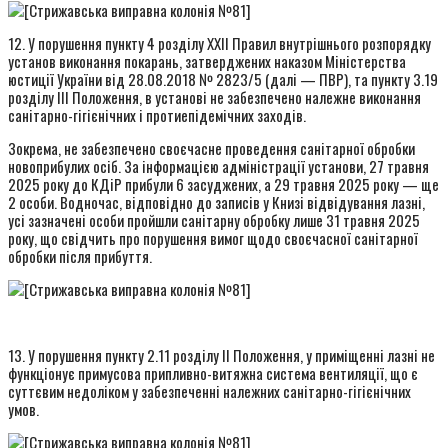
12. У порушення пункту 4 розділу XXII Правил внутрішнього розпорядку
установ виконання покарань, затверджених наказом Міністерства
юстиції України від 28.08.2018 № 2823/5 (далі — ПВР), та пункту 3.19
розділу III Положення, в установі не забезпечено належне виконання
санітарно-гігієнічних і протиепідемічних заходів.
Зокрема, не забезпечено своєчасне проведення санітарної обробки
новоприбулих осіб. За інформацією адміністрації установи, 27 травня
2025 року до КДіР прибули 6 засуджених, а 29 травня 2025 року — ще
2 особи. Водночас, відповідно до записів у Книзі відвідування лазні,
усі зазначені особи пройшли санітарну обробку лише 31 травня 2025
року, що свідчить про порушення вимог щодо своєчасної санітарної
обробки після прибуття.
13. У порушення пункту 2.11 розділу II Положення, у приміщенні лазні не
функціонує примусова припливно-витяжна система вентиляції, що є
суттєвим недоліком у забезпеченні належних санітарно-гігієнічних
умов.