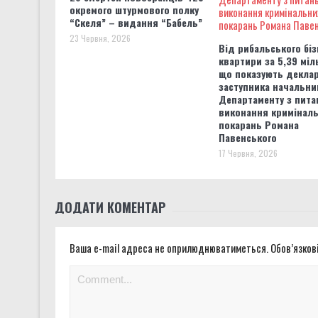
окремого штурмового полку
“Скеля” – видання “Бабель”
23 Червня, 2026
Від рибальського біз
квартири за 5,39 міл
що показують деклар
заступника начальни
Департаменту з пита
виконання кримінал
покарань Романа
Павенського
17 Червня, 2026
ДОДАТИ КОМЕНТАР
Ваша e-mail адреса не оприлюднюватиметься.
Обов’язков