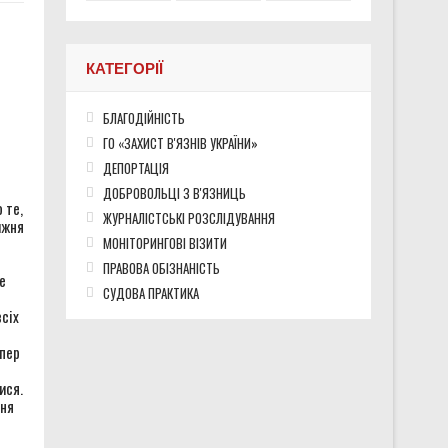
КАТЕГОРІЇ
во окупованих територіях України
БЛАГОДІЙНІСТЬ
ГО «ЗАХИСТ В'ЯЗНІВ УКРАЇНИ»
ДЕПОРТАЦІЯ
ДОБРОВОЛЬЦІ З В'ЯЗНИЦЬ
 те,
ЖУРНАЛІСТСЬКІ РОЗСЛІДУВАННЯ
ижня
МОНІТОРИНГОВІ ВІЗИТИ
ПРАВОВА ОБІЗНАНІСТЬ
е
СУДОВА ПРАКТИКА
всіх
епер
ися.
ння