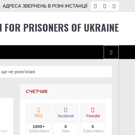
АДРЕСА ЗВЕРНЕНЬ В РІЗНІ ІНСТАНЦІЇ
N FOR PRISONERS OF UKRAINE
 ще не розв’язані
СЧЕТЧИК
RSS
facebook
Youtube
і Україні
1000+
0
0
хисники про службу після звільнення
Email
Subscribers
fans
Subscribers