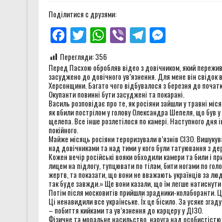
Звіт за результатами монітор
Поділитися с друзями:
Звіт за результатами монітор
Facebook
Twitter
WhatsApp
Viber
Telegram
Messenge
Правозахисники представили 
Перегляди:
356
Звіт за результатами монітор
Перед Пасхою обробляв відео з довічником, який пережив о
засуджено до довічного ув’язнення. Для мене він свідок в
Херсонщини. Багато чого відбувалося з березня до початк
Окупанти повинні бути засуджені та покарані.
Василь розповідає про те, як росіяни зайшли у травні міся
як вбили пострілом у голову Олександра Шепеля, що був у
щелепа. Все інше розлетілося по камері. Наступного дня ін
покійного.
Майже місяць росіяни тероризували в’язнів СІЗО. Вишукува
над довічниками та над тими у кого були татуювання з де
Кожен вечір російські вояки обходили камери та били і при
лицем на підлогу, тупцювати по тілам, бити ногами по гол
жертв, та показати, що вони не вважають українців за люд
так буде завжди.» Ще вони казали, що їм легше натиснути 
Потім після московитів прийшли зрадники-колаборанти. Ці 
Ці ненавидили все українське. Їх це бісило. За усяке згад
– побиття кийками та ув’язнення до карцеру у ДІЗО.
Фізичне та моральне насильство, наруга над особистістю 