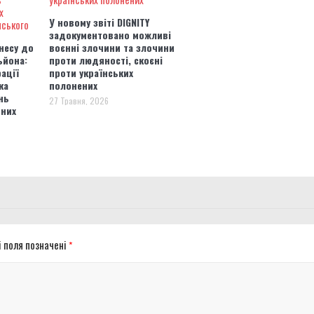
У новому звіті DIGNITY
задокументовано можливі
несу до
воєнні злочини та злочини
ьйона:
проти людяності, скоєні
ації
проти українських
ка
полонених
нь
27 Травня, 2026
ьних
і поля позначені
*