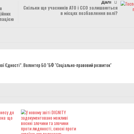
Далі
Скільки ще учасників АТО і ССО залишаються
я
в місцях позбавлення волі?
ійних
упацією
кої Єдності”. Волонтер БО "БФ "Соціально-правовий розвиток"