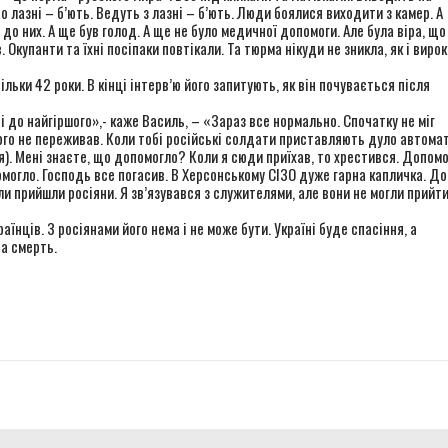
о лазні – б’ють. Ведуть з лазні – б’ють. Люди боялися виходити з камер. А
до них. А ще був голод. А ще не було медичної допомоги. Але була віра, що
 Окупанти та їхні посіпаки повтікали. Та тюрма нікуди не зникла, як і вирок
ьки 42 роки. В кінці інтерв’ю його запитують, як він почувається після
і до найгіршого»,- каже Василь, – «Зараз все нормально. Спочатку не міг
кого не переживав. Коли тобі російські солдати приставляють дуло автома
я). Мені знаєте, що допомогло? Коли я сюди приїхав, то хрестився. Допомо
омогло. Господь все погасив. В Херсонському СІЗО дуже гарна капличка. До
и прийшли росіяни. Я зв’язувався з служителями, але вони не могли прийти
аїнців. З росіянами його нема і не може бути. Україні буде спасіння, а
на смерть.
r