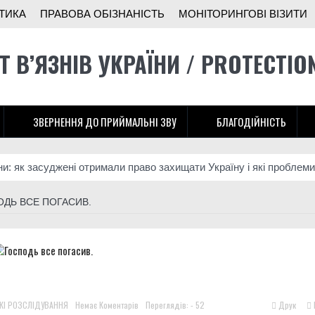
ТИКА
ПРАВОВА ОБІЗНАНІСТЬ
МОНІТОРИНГОВІ ВІЗИТИ
Т В’ЯЗНІВ УКРАЇНИ / PROTECTIO
ЗВЕРНЕННЯ ДО ПРИЙМАЛЬНІ ЗВУ
БЛАГОДІЙНІСТЬ
ни: як засуджені отримали право захищати Україну і які проблеми
ади розширює підрозділ безпілотників на Донеччині
ДЬ ВСЕ ПОГАСИВ.
іж у тюрмі”: історія бійця 3-ї штурмової
ингового візиту до Літинської виправної колонії №123
тунок українців, хтось, за версією слідства, заробляв на допомоз
м шансом? Що говорять колишні засуджені, командири та правоза
КІ РОЗСЛІДУВАННЯ
Немає Коментарів
Переглядів: - 52
Друк