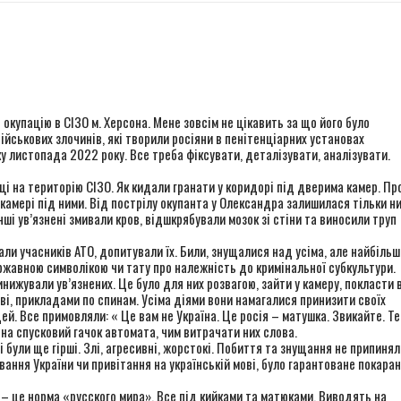
ингового візиту до Вінницької виправної колонії №86
ингового візиту до Вінницької установи виконання покарань №1
r
в ОБСЄ докази депортації людей із місць несвободи на тимчасо
ингового візиту до Старобабанівської виправної колонії №92
купацію в СІЗО м. Херсона. Мене зовсім не цікавить за що його було
ійськових злочинів, які творили росіяни в пенітенціарних установах
у листопада 2022 року. Все треба фіксувати, деталізувати, аналізувати.
ці на територію СІЗО. Як кидали гранати у коридорі під дверима камер. Про
 камері під ними. Від пострілу окупанта у Олександра залишилася тільки н
ші ув’язнені змивали кров, відшкрябували мозок зі стіни та виносили труп
ли учасників АТО, допитували їх. Били, знущалися над усіма, але найбільш
ржавною символікою чи тату про належність до кримінальної субкультури.
нижували ув’язнених. Це було для них розвагою, зайти у камеру, покласти 
ові, прикладами по спинам. Усіма діями вони намагалися принизити своїх
ей. Все примовляли: « Це вам не Україна. Це росія – матушка. Звикайте. Т
на спусковий гачок автомата, чим витрачати них слова.
були ще гірші. Злі, агресивні, жорстокі. Побиття та знущання не припинял
ування України чи привітання на українській мові, було гарантоване покара
– це норма «русского мира». Все під кийками та матюками. Виводять на