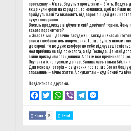
прогулянку – б’ють. Ведуть з прогулянки – б’ють. Ведуть д
якщо чули кроки на коридорі, то молилися, щоб це йшли не 
прийдуть наші та визволять від ворогів. І цей день настав.
суду і покарання.
Василь продовжує відбувати свій довічний термін. Йому тіл
всього пережитого?
« Знаєте, ми – довічно-засуджені, завжди чекаємо і готов
спати і позбавитись напруження. Те, що було, я ніколи та
до скроні, то не дуже комфортно себе відчуваєш (смієтьс
моя прийшла не від психолога, а від Господа. Це мені доп
війни приходили священники. А потім все припинилося, кол
Окупанти їх не пускали до нас. Залишалась тільки Біблія.»
Для мене ця історія – свідчення про те, що Бог на боці укр
спасенним – вічне життя. А окупантам – суд божий та віч
Поділитися с друзями:
Facebook
Twitter
WhatsApp
Viber
Telegram
Messenge
Share
Tweet
0