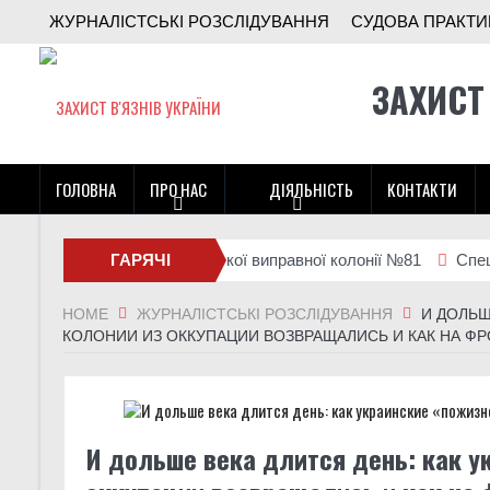
ЖУРНАЛІСТСЬКІ РОЗСЛІДУВАННЯ
СУДОВА ПРАКТИ
ЗАХИСТ
ГОЛОВНА
ПРО НАС
ДІЯЛЬНІСТЬ
КОНТАКТИ
візиту до Стрижавської виправної колонії №81
ГАРЯЧІ
Спец-УДЗ під ч
НОВИНИ
HOME
ЖУРНАЛІСТСЬКІ РОЗСЛІДУВАННЯ
И ДОЛЬШ
КОЛОНИИ ИЗ ОККУПАЦИИ ВОЗВРАЩАЛИСЬ И КАК НА Ф
И дольше века длится день: как у