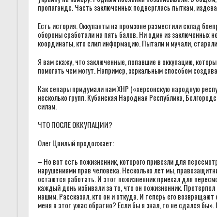
пропаганде. Часть заключенных подверглась пыткам, издев
Есть история. Оккупанты на промзоне разместили склад боепр
обороны сработали на пять балов. Ни один из заключенных не
координаты, кто слил информацию. Пытали и мучали, старали
Я вам скажу, что заключенные, попавшие в оккупацию, которы
помогать чем могут. Например, зеркальным способом создав
Как сепары придумали нам ХНР («херсонскую народную респу
несколько групп. Кубанская Народная Республика, Белгород
силам.
ЧТО ПОСЛЕ ОККУПАЦИИ?
Олег Цвилый продолжает:
– Но вот есть пожизненник, которого привезли для пересмот
нарушениями прав человека. Несколько лет мы, правозащитн
остаются работать. И этот пожизненник приехал для пересмот
каждый день избивали за то, что он пожизненник. Претерпел 
нашим. Рассказал, кто он и откуда. И теперь его возвращают 
меня в этот ужас обратно? Если бы я знал, то не сдался бы»