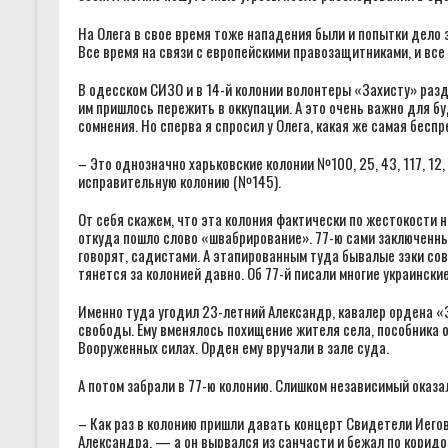
На Олега в свое время тоже нападения были и попытки дело 
Все время на связи с европейскими правозащитниками, и все
В одесском СИЗО и в 14-й колонии волонтеры «Захисту» раз
им пришлось пережить в оккупации. А это очень важно для буд
сомнения. Но сперва я спросил у Олега, какая же самая бесп
– Это однозначно харьковские колонии №100, 25, 43, 117, 12
исправительную колонию (№145).
От себя скажем, что эта колония фактически по жестокости
откуда пошло слово «швабрирование». 77-ю сами заключенн
говорят, садистами. А этапированным туда бывалые зэки со
тянется за колонией давно. Об 77-й писали многие украински
Именно туда угодил 23-летний Александр, кавалер ордена «
свободы. Ему вменялось похищение жителя села, пособника о
Вооруженных силах. Орден ему вручали в зале суда.
А потом забрали в 77-ю колонию. Слишком независимый оказал
– Как раз в колонию пришли давать концерт Свидетели Иего
Александра, — а он вырвался из санчасти и бежал по коридору