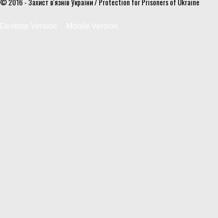
© 2016 - Захист в'язнів України / Protection for Prisoners of Ukraine
Desktop Version
Mobile Version