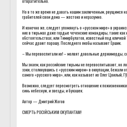
отвратительно.
Но в то же время не давать нашим заключенным, рвущимся н
грабителей свои дома — жестоко и неразумно.
И конечно же, следует упомянуть о «русском мире» в украинск
них в тюрьмах даже гордые чеченские командиры, такие как 
обстоятельствах, или Тимирбулатов, известный под кличкой
сейчас драют парашу. Последнего якобы называют Ершик.
– Мы перевоспитали их! – молвят довольные держиморды, с
Мы знаем, как российские тюрьмы не перевоспитывают, но ло
зэки, столкнувшись с «русским миром» в оккупации, бежали от
самого «русского мира», или, как называет их Олег Цвилый, Г
Возможно, следует пересмотреть отношение к пожизненникам
синь небесную, и звезды, и букашек.
Автор — Дмитрий Жогов
СМЕРТЬ РОСІЙСЬКИМ ОКУПАНТАМ!