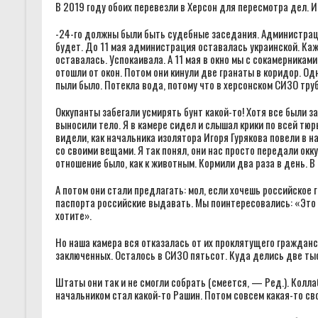
В 2019 году обоих перевезли в Херсон для пересмотра дел. 
-24-го должны были быть судебные заседания. Администраци
будет. До 11 мая администрация оставалась украинской. К
оставалась. Успокаивала. А 11 мая в окно мы с сокамерникам
отошли от окон. Потом они кинули две гранаты в коридор. Од
пыли было. Потекла вода, потому что в херсонском СИЗО тру
Оккупанты забегали усмирять бунт какой-то! Хотя все были з
выносили тело. Я в камере сидел и слышал крики по всей тюрь
видели, как начальника изолятора Игоря Гурякова повели в 
со своими вещами. Я так понял, они нас просто передали окк
отношение было, как к животным. Кормили два раза в день. В 
А потом они стали предлагать: мол, если хочешь российское 
паспорта российские выдавать. Мы поинтересовались: «Это
хотите».
Но наша камера вся отказалась от их проклятущего гражданс
заключенных. Осталось в СИЗО пятьсот. Куда делись две т
Штаты они так и не смогли собрать (смеется, — Ред.). Колла
начальником стал какой-то Рашин. Потом совсем какая-то сво