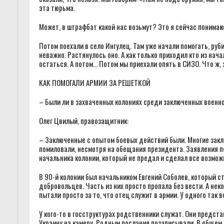
эта тюрьма.
Может, в штрафбат какой нас возьмут? Это я сейчас понимаю,
Потом поехали в село Ингулец. Там уже начали помогать, руб
неважно. Растянулось оно. А как только приходил кто из нач
остаться. А потом… Потом мы приехали опять в СИЗО. Что ж, 
КАК ПОМОГАЛИ АРМИИ ЗА РЕШЕТКОЙ
– Были ли в захваченных колониях среди заключенных воен
Олег Цвилый, правозащитник:
– Заключенные с опытом боевых действий были. Многие заклю
помиловали, несмотря на обещания президента. Заявления по
начальника колонии, который не предал и сделал все возможн
В 90-й колонии был начальником Евгений Соболев, который с
добровольцев. Часть из них просто пропала без вести. А нек
пытали просто за то, что отец служит в армии. У одного так в
У кого-то в госструктурах родственники служат. Они предст
Украину на камеру. Родным послания позаписывали. В общем,