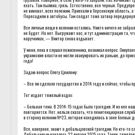
ехать. Там пылюка, грязь. Естественно, все черные. Предупр
не виноват, всех положим. Приехали в Херсонскую область, 
Пересадили в автобусы. Там солдат тоже затвор передерну
Все личные вещи в колонии остались. Никто ничего не забрал
не будет. Но нет. Выгружают нас, и тут администрация та, чт
наручниках, — Виктор снова вздыхает.
У меня, пока я слушал пожизенника, возникал вопрос. Оккупа
украинские власти не могли эвакуировать их раньше, до при
года!
Задаю вопрос Олегу Цвилому:
– Все ли сделало государство в 2014 году и сейчас, чтобы 
Тот издает тяжелый вздох:
– Больная тема. В 2014-15 годах была трагедия. И из нее н
повторяется. Нет, нельзя сказать, что пенитенциарная слу
в сторону колонии №23, которая находилась в зоне боевых д
Все, наверное, знают о дебальцевской трагедии. Но кто-то
Дебальцевым началось 22 января 2015 года. Танки, тяжелая