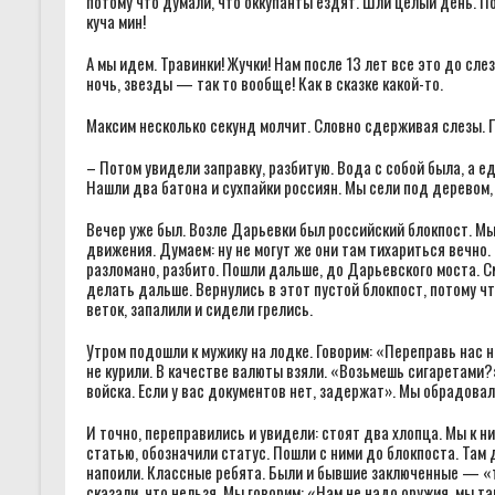
потому что думали, что оккупанты ездят. Шли целый день. По
куча мин!
А мы идем. Травинки! Жучки! Нам после 13 лет все это до сле
ночь, звезды — так то вообще! Как в сказке какой-то.
Максим несколько секунд молчит. Словно сдерживая слезы.
– Потом увидели заправку, разбитую. Вода с собой была, а е
Нашли два батона и сухпайки россиян. Мы сели под деревом,
Вечер уже был. Возле Дарьевки был российский блокпост. М
движения. Думаем: ну не могут же они там тихариться вечно. 
разломано, разбито. Пошли дальше, до Дарьевского моста. См
делать дальше. Вернулись в этот пустой блокпост, потому ч
веток, запалили и сидели грелись.
Утром подошли к мужику на лодке. Говорим: «Переправь нас на
не курили. В качестве валюты взяли. «Возьмешь сигаретами?
войска. Если у вас документов нет, задержат». Мы обрадовал
И точно, переправились и увидели: стоят два хлопца. Мы к 
статью, обозначили статус. Пошли с ними до блокпоста. Там 
напоили. Классные ребята. Были и бывшие заключенные — «т
сказали, что нельзя. Мы говорим: «Нам не надо оружия, мы т