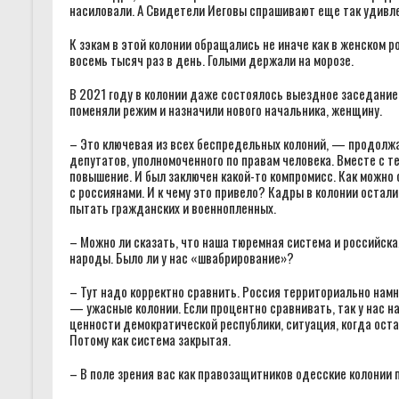
насиловали. А Свидетели Иеговы спрашивают еще так удивле
К зэкам в этой колонии обращались не иначе как в женском 
восемь тысяч раз в день. Голыми держали на морозе.
В 2021 году в колонии даже состоялось выездное заседание
поменяли режим и назначили нового начальника, женщину.
– Это ключевая из всех беспредельных колоний, — продолж
депутатов, уполномоченного по правам человека. Вместе с те
повышение. И был заключен какой-то компромисс. Как можно 
с россиянами. И к чему это привело? Кадры в колонии оста
пытать гражданских и военнопленных.
– Можно ли сказать, что наша тюремная система и российс
народы. Было ли у нас «швабрирование»?
– Тут надо корректно сравнить. Россия территориально намн
— ужасные колонии. Если процентно сравнивать, так у нас н
ценности демократической республики, ситуация, когда оста
Потому как система закрытая.
– В поле зрения вас как правозащитников одесские колонии