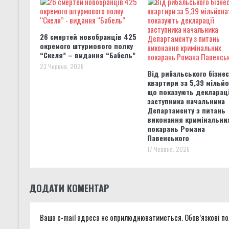
26 смертей новобранців 425
окремого штурмового полку
“Скеля” – видання “Бабель”
23 Червня, 2026
Від рибальського бізне
квартири за 5,39 мільйо
що показують декларац
заступника начальника
Департаменту з питань
виконання кримінальни
покарань Романа
Павенського
17 Червня, 2026
ДОДАТИ КОМЕНТАР
Ваша e-mail адреса не оприлюднюватиметься.
Обов’язкові п