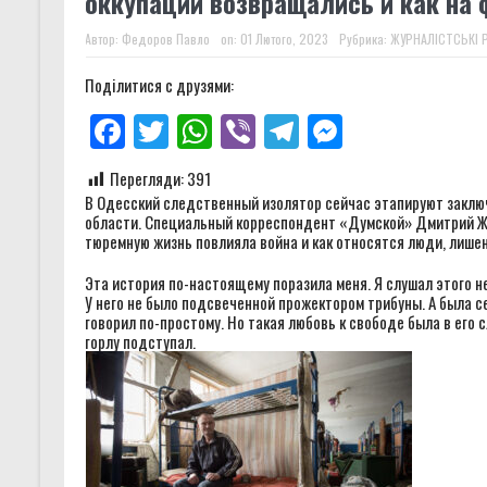
оккупации возвращались и как на 
Автор:
Федоров Павло
on:
01 Лютого, 2023
Рубрика:
ЖУРНАЛІСТСЬКІ 
Поділитися с друзями:
Facebook
Twitter
WhatsApp
Viber
Telegram
Messenger
Перегляди:
391
В Одесский следственный изолятор сейчас этапируют закл
области. Специальный корреспондент «Думской» Дмитрий Жо
тюремную жизнь повлияла война и как относятся люди, лишен
Эта история по-настоящему поразила меня. Я слушал этого н
У него не было подсвеченной прожектором трибуны. А была се
говорил по-простому. Но такая любовь к свободе была в его с
горлу подступал.