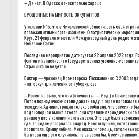
– Да нет. В Одессе относительно хорошо.
БРОШЕННЫЕ НА МИЛОСТЬ ОККУПАНТОВ
У колонии №5, что в Николаевской области, есть своя стран
правозащитными организациями. О патриотических мероприят
Крут. 21 февраля отметили Международный день родного язы
Небесной Сотни.
Последнее мероприятие датируется 22 апреля 2022 года. Р
флагов и написано, что Государственная уголовно-исполните
Страничка не ведется.
Виктор — уроженец Краматорска. Пожизненник. С 2008 года 
«пятерку» для лечения от туберкулеза:
– Известно было, что они (оккупанты, — Ред.) в Снигиревке 
Потом периодически стали давать воду, с горем пополам ее ка
заходили. Администрация только сообщала, что россияне был
водонапорная вышка стояла, они стреляли периодически по т
ранило у нас в колонии и его вывезли. Это еще была возможн
где-то рядом разорвался снаряд. Всех оглушило, естественно
пролетело. Крышу побило. Мне оказали помощь, хотели вывози
бы вчера еще это случилось, то вывезли бы. А сейчас никак».