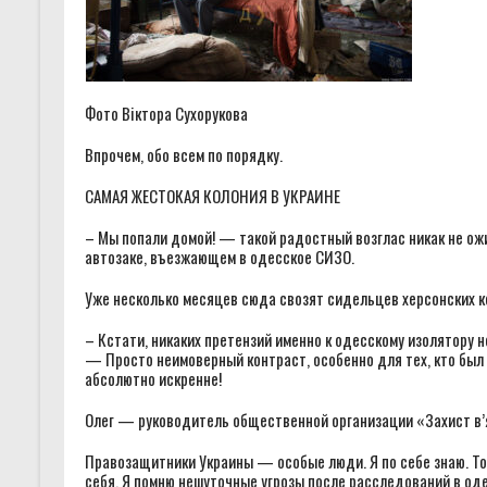
Фото Віктора Сухорукова
Впрочем, обо всем по порядку.
САМАЯ ЖЕСТОКАЯ КОЛОНИЯ В УКРАИНЕ
– Мы попали домой! — такой радостный возглас никак не ож
автозаке, въезжающем в одесское СИЗО.
Уже несколько месяцев сюда свозят сидельцев херсонских к
– Кстати, никаких претензий именно к одесскому изолятору 
— Просто неимоверный контраст, особенно для тех, кто был 
абсолютно искренне!
Олег — руководитель общественной организации «Захист в’яз
Правозащитники Украины — особые люди. Я по себе знаю. То
себя. Я помню нешуточные угрозы после расследований в оде