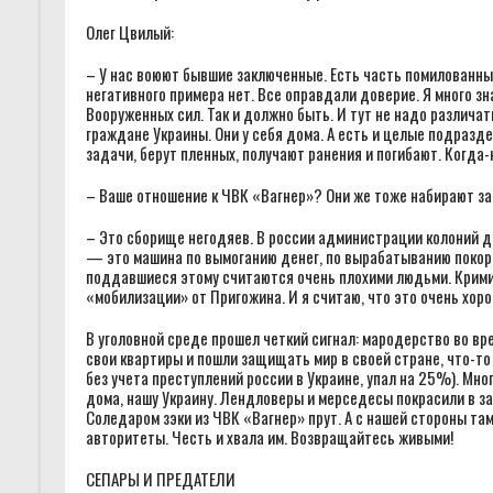
Олег Цвилый:
– У нас воюют бывшие заключенные. Есть часть помилованных.
негативного примера нет. Все оправдали доверие. Я много 
Вооруженных сил. Так и должно быть. И тут не надо различат
граждане Украины. Они у себя дома. А есть и целые подраз
задачи, берут пленных, получают ранения и погибают. Когда-
– Ваше отношение к ЧВК «Вагнер»? Они же тоже набирают з
– Это сборище негодяев. В россии администрации колоний д
— это машина по вымоганию денег, по вырабатыванию покор
поддавшиеся этому считаются очень плохими людьми. Крими
«мобилизации» от Пригожина. И я считаю, что это очень хоро
В уголовной среде прошел четкий сигнал: мародерство во вре
свои квартиры и пошли защищать мир в своей стране, что-то
без учета преступлений россии в Украине, упал на 25%). Мн
дома, нашу Украину. Лендловеры и мерседесы покрасили в з
Соледаром зэки из ЧВК «Вагнер» прут. А с нашей стороны та
авторитеты. Честь и хвала им. Возвращайтесь живыми!
СЕПАРЫ И ПРЕДАТЕЛИ