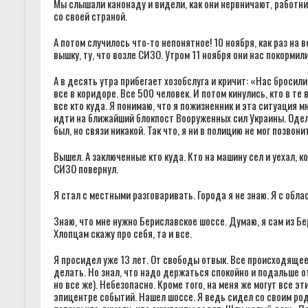
Мы слышали канонаду и видели, как они нервничают, работник
со своей страной.
А потом случилось что-то непонятное! 10 ноября, как раз на
вышку, ту, что возле СИЗО. Утром 11 ноября они нас покорми
А в десять утра прибегает хозобслуга и кричит: «Нас бросил
все в коридоре. Все 500 человек. И потом кинулись, кто в те
все кто куда. Я понимаю, что я пожизненник и эта ситуация мн
идти на ближайший блокпост Вооруженных сил Украины. Оделс
был, но связи никакой. Так что, я ни в полицию не мог позвони
Вышел. А заключенные кто куда. Кто на машину сел и уехал, к
СИЗО повернул.
Я стал с местными разговаривать. Города я не знаю. Я с обла
Знаю, что мне нужно Бериславское шоссе. Думаю, я сам из Бе
Хлопцам скажу про себя, та и все.
Я просидел уже 13 лет. От свободы отвык. Все происходящее 
делать. Но знал, что надо держаться спокойно и подальше от 
но все же). Небезопасно. Кроме того, на меня же могут все э
эпицентре событий. Нашел шоссе. Я ведь сидел со своим ро