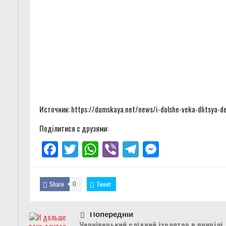
Источник: https://dumskaya.net/news/i-dolshe-veka-dlitsya-
Поділитися с друзями:
Facebook
Twitter
WhatsApp
Viber
Telegram
Messenger
Share
Tweet
0
Попередній
Чернівецький слідчий ізолятор в прицілі