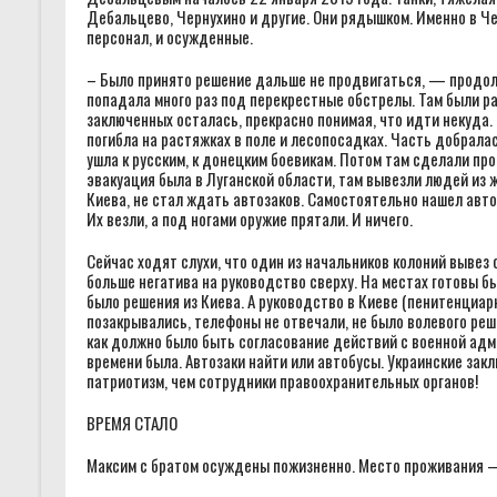
Дебальцево, Чернухино и другие. Они рядышком. Именно в Ч
персонал, и осужденные.
– Было принято решение дальше не продвигаться, — продолж
попадала много раз под перекрестные обстрелы. Там были р
заключенных осталась, прекрасно понимая, что идти некуда.
погибла на растяжках в поле и лесопосадках. Часть добрала
ушла к русским, к донецким боевикам. Потом там сделали пр
эвакуация была в Луганской области, там вывезли людей из 
Киева, не стал ждать автозаков. Самостоятельно нашел авто
Их везли, а под ногами оружие прятали. И ничего.
Сейчас ходят слухи, что один из начальников колоний вывез 
больше негатива на руководство сверху. На местах готовы б
было решения из Киева. А руководство в Киеве (пенитенциар
позакрывались, телефоны не отвечали, не было волевого реше
как должно было быть согласование действий с военной адм
времени была. Автозаки найти или автобусы. Украинские за
патриотизм, чем сотрудники правоохранительных органов!
ВРЕМЯ СТАЛО
Максим с братом осуждены пожизненно. Место проживания 