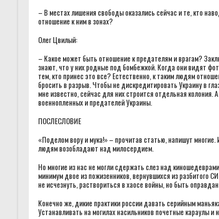
– В местах лишения свободы оказались сейчас и те, кто наво
отношение к ним в зонах?
Олег Цвилый:
– Какое может быть отношение к предателям и врагам? Заклю
знают, что у них родные под бомбежкой. Когда они видят фот
тем, кто принес это все? Естественно, к таким людям отноше
бросить в разрыв. Чтобы не дискредитировать Украину в гл
мне известно, сейчас для них строится отдельная колония. А
военнопленных и предателей Украины.
ПОСЛЕСЛОВИЕ
«Поделом вору и мука!» – прочитав статью, напишут многие. 
людям возобладают над милосердием.
Но многие из нас не могли сдержать слез над киношедеврами 
минимум двое из пожизенников, вернувшихся из разбитого СИ
не исчезнуть, раствориться в хаосе войны, но быть оправда
Конечно же, дикие практики россии давать серийным маньяк
Устанавливать на могилах насильников почетные караулы и 