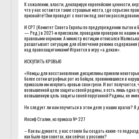
К сожалению, власти, декларируя европейские ценности, вер
что у нас остаются такие страшные места, где серьезно прав
признайте! Они проводят с понтом под зонтом расследования
И CPT (Комитет Совета Европы по предупреждению пыток и 
— Ред.) в 2021-м приезжали, проводили проверки по нашим м
правовыми нормами. А министр юстиции отписался Малюська, 
расшатывает ситуацию для облегчения режима содержания (
над правозащитниками! Играется в игру «а докаж».
ИСКУПИТЬ КРОВЬЮ
«Немцы для восстановления дисциплины приняли некоторые 
более сотни штрафных рот из бойцов, провинившихся в наруш
приказали им искупить кровью свои грехи. И вот получается,
возвышенной цели защиты своей родины, а есть лишь одна г
возвышенную цель защиты своей поруганной Родины, не имею
Не следует ли нам поучиться в этом деле у наших врагов? Я 
Иосиф Сталин, из приказа № 227
– Как вы думаете, у нас стоило бы создать какие-то подра
как было при советах, как сейчас у россиян?