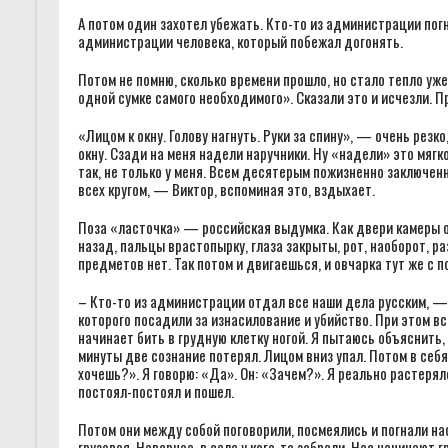
А потом один захотел убежать. Кто-то из администрации погнал
администрации человека, который побежал догонять.
Потом не помню, сколько времени прошло, но стало тепло уж
одной сумке самого необходимого». Сказали это и исчезли. П
«Лицом к окну. Голову нагнуть. Руки за спину», — очень резк
окну. Сзади на меня надели наручники. Ну «надели» это мягко
так, не только у меня. Всем десятерым пожизненно заключен
всех кругом, — Виктор, вспоминая это, вздыхает.
Поза «ласточка» — российская выдумка. Как двери камеры о
назад, пальцы врастопырку, глаза закрыты, рот, наоборот, р
предметов нет. Так потом и двигаешься, и овчарка тут же с п
– Кто-то из администрации отдал все наши дела русским, 
которого посадили за изнасилование и убийство. При этом вс
начинает бить в грудную клетку ногой. Я пытаюсь объяснить, 
минуты две сознание потерял. Лицом вниз упал. Потом в себ
хочешь?». Я говорю: «Да». Он: «Зачем?». Я реально растерял
постоял-постоял и пошел.
Потом они между собой поговорили, посмеялись и погнали нас
грузовая. Наверное, в селе у кого-то забрали. Нас начинают 