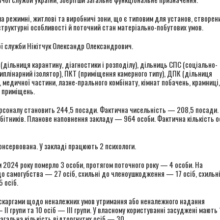
а режимні, житлові та виробничі зони, що є типовим для установ, створени
аструктурні особливості й поточний стан матеріально-побутових умов.
ої служби Нікітчук Олександр Олександрович.
(дільниця карантину, діагностики і розподілу), дільниць СПС (соціально-
иплінарний ізолятор), ПКТ (приміщення камерного типу), ДПК (дільниця
, медичної частини, лазне-прального комбінату, кімнат побачень, крамниці,
х приміщень.
ерсоналу становить 244,5 посади. Фактична чисельність — 208,5 посади.
бітників. Планове наповнення закладу — 964 особи. Фактична кількість ос
онсервована. У закладі працюють 2 психологи.
м 2024 року померло 3 особи, протягом поточного року — 4 особи. На
до самогубства — 27 осіб, схильні до членоушкодження — 17 осіб, схильн
 осіб.
 скаргами щодо неналежних умов утримання або неналежного надання
 II групи та 10 осіб — III групи. У власному користуванні засуджені мають
агальна кількість відторгнутих осіб — 30.