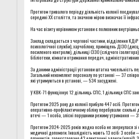
Протягом тривалого періоду діяльність колонії поєднувал
середині XX століття, та значною мірою визначає її інфр
На час візиту керівником установи є полковник внутрішнь
Заклад складається з чергової частини, відділення КДіР 
психологічної служби), харчоблоку, приміщень ДІЗО (дисц
посиленого контролю), дільниці СІЗО (слідчого ізолятора)
бібліотеки, кімнати отримання передач, адміністративни
За даними адміністрації установи штатна чисельність п
Загальний некомплект персоналу по установі — 37 співро
які утримуються в установі, — 534 засуджені.
У КВК-71 функціонує 12 дільниць СПС, 1 дільниця СПС зак
Протягом 2025 року до колонії прибуло 447 осіб. Протяго
оперативно-профілактичному обліку перебували: схильні 
втечі — 1 особа, злісні порушники режиму утримання — 35
Протягом 2024-2025 років жодна особа не звернулася зі
медичної допомоги. Інвалідність мають 13 осіб: 3 особи —
планшетів, зареєстровано 43 електронні адреси (email). З