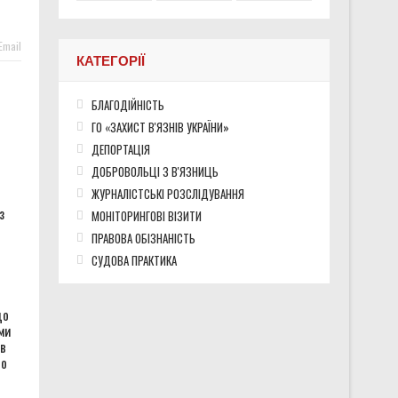
хисники про службу після звільнення
Email
КАТЕГОРІЇ
БЛАГОДІЙНІСТЬ
во окупованих територіях України
ГО «ЗАХИСТ В'ЯЗНІВ УКРАЇНИ»
ДЕПОРТАЦІЯ
ДОБРОВОЛЬЦІ З В'ЯЗНИЦЬ
ЖУРНАЛІСТСЬКІ РОЗСЛІДУВАННЯ
з
МОНІТОРИНГОВІ ВІЗИТИ
ПРАВОВА ОБІЗНАНІСТЬ
СУДОВА ПРАКТИКА
що
ми
ов
но