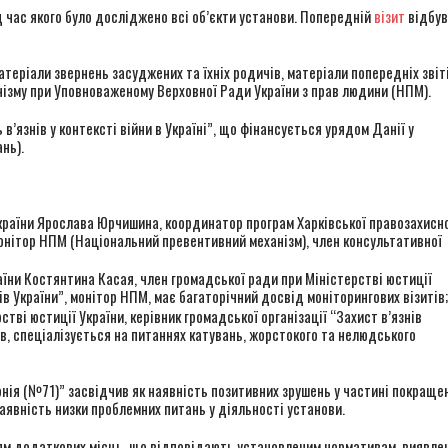
 час якого було досліджено всі об’єкти установи. Попередній
візит
відбув
теріали звернень засуджених та їхніх родичів, матеріали попередніх звіті
нізму при Уповноваженому Верховної Ради України з прав людини (НПМ).
’язнів у контексті війни в Україні”, що фінансується урядом Данії у
нь).
раїни Ярослава Юрчишина, координатор програм Харківської правозахисно
 монітор НПМ (Національний превентивний механізм), член консультативної
їни Костянтина Касая, член громадської ради при Міністерстві юстиції
нів України”, монітор НПМ, має багаторічний досвід моніторингових візитів;
ві юстиції України, керівник громадської організації “Захист в’язнів
ів, спеціалізується на питаннях катувань, жорстокого та нелюдського
нія (№71)” засвідчив як наявність позитивних зрушень у частині покраще
аявність низки проблемних питань у діяльності установи.
ям додаткових місць, що відповідають установленим нормативам, виявле