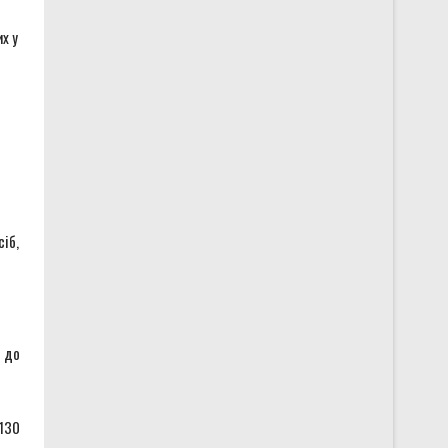
х у
іб,
і до
 130