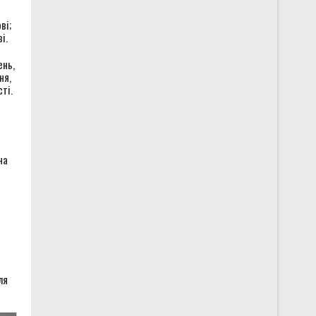
ві;
і.
ень,
ня,
ті.
на
ля