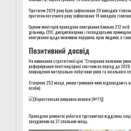
Протягом 2024 року було зафіксовано 29 випадків тілесни
протягом поточного року зафіксовано 14 випадків тілесни
Групою моніторів проведено опитування близько 212 осіб
дільниць СПС, дисциплінарних і господарських приміщень,
опитування щодо можливих порушень прав людини, а також 
Позитивний досвід
На виконання стратегічної цілі “Створення належних умов
реформування пенітенціарної системи на період до 2026 р
покращення матеріально-побутових умов та загального 
Створено 252 місця, умови тримання яких відповідають н
особи).
Проведено ремонтні роботи в гуртожитках відділень соці
засуджених на 37 спальних місць.