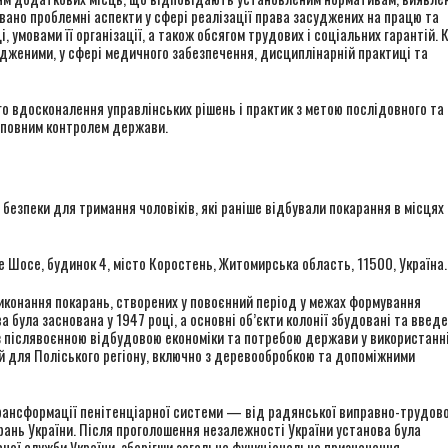
овано проблемні аспекти у сфері реалізації права засуджених на працю та
, умовами її організації, а також обсягом трудових і соціальних гарантій. 
удженими, у сфері медичного забезпечення, дисциплінарній практиці та
о вдосконалення управлінських рішень і практик з метою послідовного та
д повним контролем держави.
безпеки для тримання чоловіків, які раніше відбували покарання в місцях
 Шосе, будинок 4, місто Коростень, Житомирська область, 11500, Україна.
иконання покарань, створених у повоєнний період у межах формування
була заснована у 1947 році, а основні об’єкти колонії збудовані та введе
е з післявоєнною відбудовою економіки та потребою держави у використанн
ій для Поліського регіону, включно з деревообробкою та допоміжними
рансформації пенітенціарної системи — від радянської виправно-трудово
ань України. Після проголошення незалежності України установа була
чої служби України, зберігши загальне функціональне призначення.