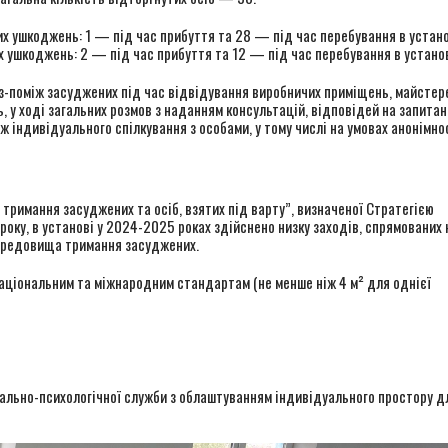
х ушкоджень: 1 — під час прибуття та 28 — під час перебування в устано
х ушкоджень: 2 — під час прибуття та 12 — під час перебування в установ
 з-поміж засуджених під час відвідування виробничих приміщень, майстер
 у ході загальних розмов з наданням консультацій, відповідей на запитан
індивідуального спілкування з особами, у тому числі на умовах анонімнос
 тримання засуджених та осіб, взятих під варту”, визначеної Стратегією
оку, в установі у 2024-2025 роках здійснено низку заходів, спрямованих 
середовища тримання засуджених.
аціональним та міжнародним стандартам (не менше ніж 4 м² для однієї
ально-психологічної служби з облаштуванням індивідуального простору д