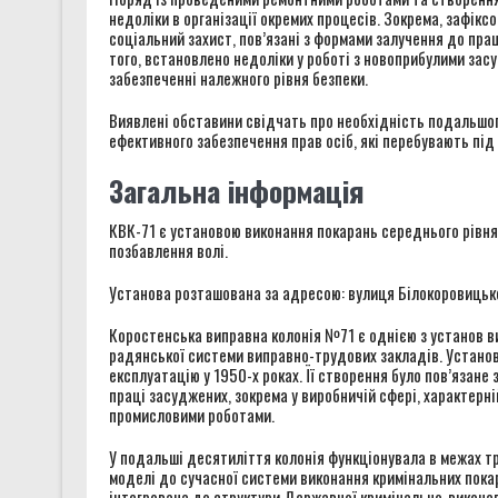
недоліки в організації окремих процесів. Зокрема, зафікс
соціальний захист, пов’язані з формами залучення до праці
того, встановлено недоліки у роботі з новоприбулими зас
забезпеченні належного рівня безпеки.
Виявлені обставини свідчать про необхідність подальшог
ефективного забезпечення прав осіб, які перебувають пі
Загальна інформація
КВК-71 є установою виконання покарань середнього рівня 
позбавлення волі.
Установа розташована за адресою: вулиця Білокоровицьке
Коростенська виправна колонія №71 є однією з установ в
радянської системи виправно-трудових закладів. Установа 
експлуатацію у 1950-х роках. Її створення було пов’язан
праці засуджених, зокрема у виробничій сфері, характерн
промисловими роботами.
У подальші десятиліття колонія функціонувала в межах т
моделі до сучасної системи виконання кримінальних покар
інтегрована до структури Державної кримінально-виконав