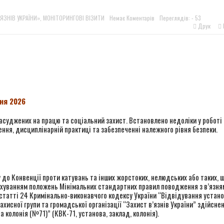
м шансом? Що говорять колишні засуджені, командири та правоза
'ЯЗНІВ УКРАЇНИ»
,
МОНІТОРИНГОВІ ВІЗИТИ
Немає Коментарів
Переглядів: - 53
Друк
ингового візиту до Вінницької виправної колонії №86
ингового візиту до Вінницької установи виконання покарань №1
r
в ОБСЄ докази депортації людей із місць несвободи на тимчасо
чня 2026
засуджених на працю та соціальний захист. Встановлено недоліки у роботі 
ння, дисциплінарній практиці та забезпеченні належного рівня безпеки.
 до Конвенції проти катувань та інших жорстоких, нелюдських або таких, 
рахуванням положень Мінімальних стандартних правил поводження з в’язня
 статті 24 Кримінально-виконавчого кодексу України “Відвідування устан
ахисної групи та громадської організації “Захист в’язнів України” здійсне
колонія (№71)” (КВК-71, установа, заклад, колонія).