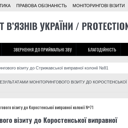
ТИКА
ПРАВОВА ОБІЗНАНІСТЬ
МОНІТОРИНГОВІ ВІЗИТИ
Т В’ЯЗНІВ УКРАЇНИ / PROTECTIO
ЗВЕРНЕННЯ ДО ПРИЙМАЛЬНІ ЗВУ
БЛАГОДІЙНІСТЬ
ингового візиту до Стрижавської виправної колонії №81
ни: як засуджені отримали право захищати Україну і які проблеми
 РЕЗУЛЬТАТАМИ МОНІТОРИНГОВОГО ВІЗИТУ ДО КОРОСТЕНСЬКОЇ
ади розширює підрозділ безпілотників на Донеччині
іж у тюрмі”: історія бійця 3-ї штурмової
ингового візиту до Літинської виправної колонії №123
вого візиту до Коростенської виправної
тунок українців, хтось, за версією слідства, заробляв на допомоз