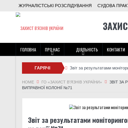
ЖУРНАЛІСТСЬКІ РОЗСЛІДУВАННЯ
СУДОВА ПРАК
ЗАХИС
ГОЛОВНА
ПРО НАС
ДІЯЛЬНІСТЬ
КОНТАКТИ
ГАРЯЧІ
Звіт за результатами монітор
Спец-УДЗ під час великої вій
НОВИНИ
HOME
ГО «ЗАХИСТ В'ЯЗНІВ УКРАЇНИ»
ЗВІТ ЗА
ВИПРАВНОЇ КОЛОНІЇ №71
Батальйон Alcatraz 93-ї бриг
“У зоні бою мені спокійніше, н
Звіт за результатами монітор
Звіт за результатами моніторинго
Поки ми шукали гроші на поря