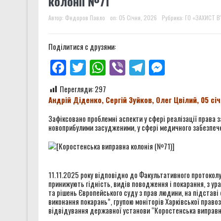
колонії №71
Чи може військо стати други
Автор:
Федоров Павло
on:
05 Січня, 2026
Рубрика:
ГО «ЗАХИСТ В
Звіт за результатами монітор
Поділитися с друзями:
Звіт за результатами монітор
Facebook
Twitter
WhatsApp
Viber
Telegram
Messenge
Правозахисники представили 
Перегляди:
297
Андрій Діденко, Сергій Зуйков, Олег Цвілий
,
05 сі
Зафіксовано проблемні аспекти у сфері реалізації права 
новоприбулими засудженими, у сфері медичного забезпече
11.11.2025 року відповідно до Факультативного протоколу
принижують гідність, видів поводження і покарання, з у
та рішень Європейського суду з прав людини, на підставі
виконання покарань”, групою моніторів Харківської правоз
відвідування державної установи “Коростенська виправна 