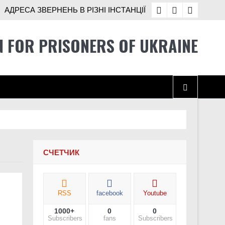
АДРЕСА ЗВЕРНЕНЬ В РІЗНІ ІНСТАНЦІЇ
N FOR PRISONERS OF UKRAINE
 ще не розв’язані
СЧЕТЧИК
RSS
facebook
Youtube
1000+
0
0
і Україні
Subscribers
fans
Subscribers