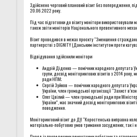
Здійснено черговий плановий візит без попередження, під
20.06.2022 року.
Під час підготовки до візиту монітори використовували ма
також звіти моніторів Національного превентивного меха
Візит проводився в межах проєкту “Зменшення страждань в
партнерстві з DIGNITY (Данським інститутом проти катува
Відвідування здійснили монітори:
Андрій Діденко — помічник народного депутата Ук
групи, досвід моніторингових візитів з 2014 року,
ради НПМ;
Сергій Зуйков — помічник народного депутата Укра
України, член громадської організації “Захист в’яз
Олег Цвілий — член громадської ради при Міністерст
України”, має значний досвід моніторингових візит
поводження.
Моніторинговий візит до ДУ “Коростенська виправна коло
матеріально-побутових умов тримання засуджених, так і н
Поряд із проведеними ремонтними роботами та створенн