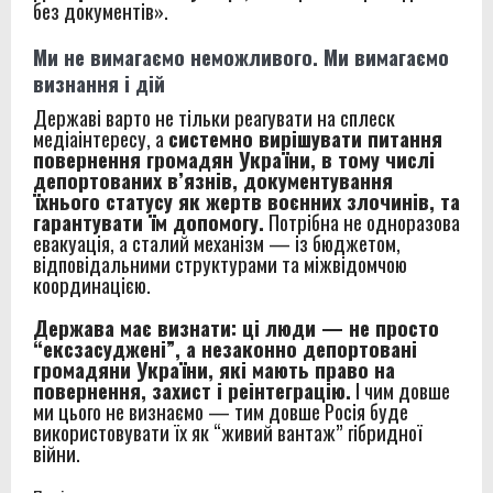
без документів».
Ми не вимагаємо неможливого. Ми вимагаємо
визнання і дій
Державі варто не тільки реагувати на сплеск
медіаінтересу, а
системно вирішувати питання
повернення громадян України, в тому числі
депортованих в’язнів, документування
їхнього статусу як жертв воєнних злочинів, та
гарантувати їм допомогу.
Потрібна не одноразова
евакуація, а сталий механізм — із бюджетом,
відповідальними структурами та міжвідомчою
координацією.
Держава має визнати: ці люди — не просто
“ексзасуджені”, а незаконно депортовані
громадяни України, які мають право на
повернення, захист і реінтеграцію.
І чим довше
ми цього не визнаємо — тим довше Росія буде
використовувати їх як “живий вантаж” гібридної
війни.