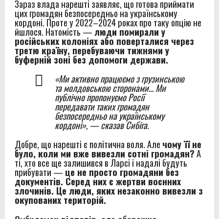
Зараз влада нарешті заявляє, що готова приймати
цих громадян безпосередньо на українському
кордоні. Проте у 2022–2024 роках про таку опцію не
йшлося. Натомість —
люди помирали у
російських колоніях або поверталися через
третю країну, перебуваючи тижнями у
буферній зоні без допомоги держави.
«Ми активно працюємо з грузинською
та молдовською сторонами… Ми
публічно пропонуємо Росії
передавати таких громадян
безпосередньо на українському
кордоні», — сказав Сибіга.
Добре, що нарешті є політична воля. Але
чому її не
було, коли ми вже вивезли сотні громадян?
А
ті, хто все ще залишився в Ларсі і надалі будуть
прибувати —
це не просто громадяни без
документів. Серед них є жертви воєнних
злочинів. Це люди, яких незаконно вивезли з
окупованих територій.