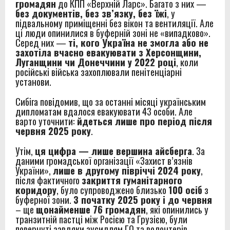
громадян
до КПП «Верхній Ларс». Багато з них —
без документів, без зв’язку, без їжі
, у
підвальному приміщенні без вікон та вентиляції. Але
ці люди опинилися в буферній зоні не «випадково».
Серед них —
ті, кого Україна не змогла або не
захотіла вчасно евакуювати з Херсонщини,
Луганщини чи Донеччини у 2022 році
, коли
російські війська захоплювали пенітенціарні
установи.
Сибіга повідомив, що за останні місяці українським
дипломатам вдалося евакуювати 43 особи. Але
варто уточнити:
йдеться лише про період після
червня 2025 року
.
Утім,
ця цифра — лише вершина айсберга
. За
даними громадської організації «Захист в’язнів
України»,
лише в другому півріччі 2024 року
,
після фактичного
закриття гуманітарного
коридору
, було супроводжено близько
100 осіб
з
буферної зони.
З початку 2025 року і до червня
– ще
щонайменше 76 громадян
, які опинились у
транзитній пастці між Росією та Грузією, були
повернуті завдяки зусиллям ГО та волонтерів.