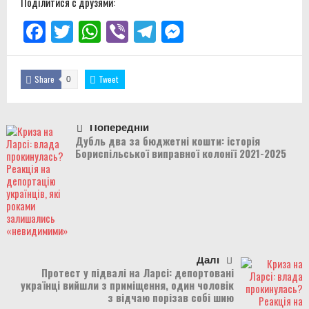
Поділитися с друзями:
Facebook
Twitter
WhatsApp
Viber
Telegram
Messenger
Share
Tweet
0
Попередній
Дубль два за бюджетні кошти: історія
Бориспільської виправної колонії 2021-2025
Далі
Протест у підвалі на Ларсі: депортовані
українці вийшли з приміщення, один чоловік
з відчаю порізав собі шию