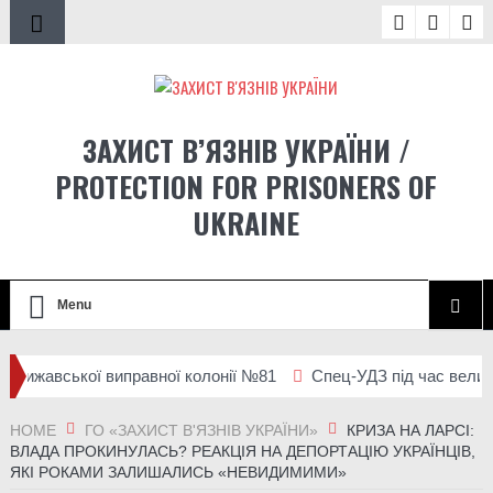
ЗАХИСТ В’ЯЗНІВ УКРАЇНИ /
PROTECTION FOR PRISONERS OF
UKRAINE
Menu
ижавської виправної колонії №81
Спец-УДЗ під час великої ві
ції людей із місць несвободи на тимчасово окупованих територ
HOME
ГО «ЗАХИСТ В'ЯЗНІВ УКРАЇНИ»
КРИЗА НА ЛАРСІ:
ВЛАДА ПРОКИНУЛАСЬ? РЕАКЦІЯ НА ДЕПОРТАЦІЮ УКРАЇНЦІВ,
ЯКІ РОКАМИ ЗАЛИШАЛИСЬ «НЕВИДИМИМИ»