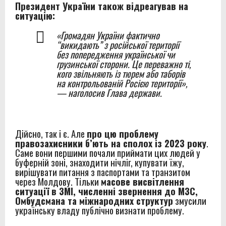
Президент України також відреагував на
ситуацію:
«Громадян України фактично
“викидають” з російської території
без попередження української чи
грузинської сторони. Це переважно ті,
кого звільняють із тюрем або таборів
на контрольованій Росією території»,
— наголосив Глава держави.
Дійсно, так і є. Але
про цю проблему
правозахисники б’ють на сполох із 2023 року
.
Саме вони першими почали приймати цих людей у
буферній зоні, знаходити нічліг, купувати їжу,
вирішувати питання з паспортами та транзитом
через Молдову. Тільки
масове висвітлення
ситуації в ЗМІ, численні звернення до МЗС,
Омбудсмана та міжнародних структур
змусили
українську владу публічно визнати проблему.