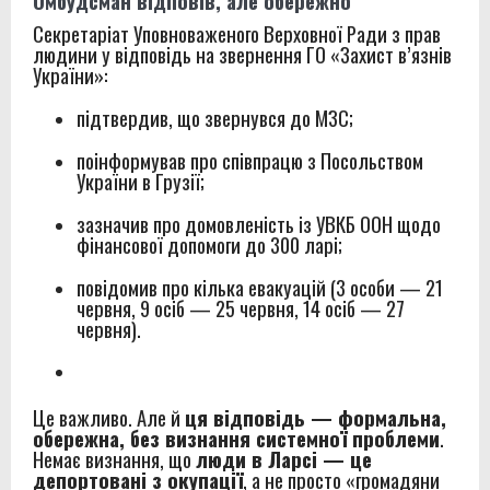
Омбудсман відповів, але обережно
Секретаріат Уповноваженого Верховної Ради з прав
людини у відповідь на звернення ГО «Захист в’язнів
України»:
підтвердив, що звернувся до МЗС;
поінформував про співпрацю з Посольством
України в Грузії;
зазначив про домовленість із УВКБ ООН щодо
фінансової допомоги до 300 ларі;
повідомив про кілька евакуацій (3 особи — 21
червня, 9 осіб — 25 червня, 14 осіб — 27
червня).
Це важливо. Але й
ця відповідь — формальна,
обережна, без визнання системної проблеми
.
Немає визнання, що
люди в Ларсі — це
депортовані з окупації
, а не просто «громадяни