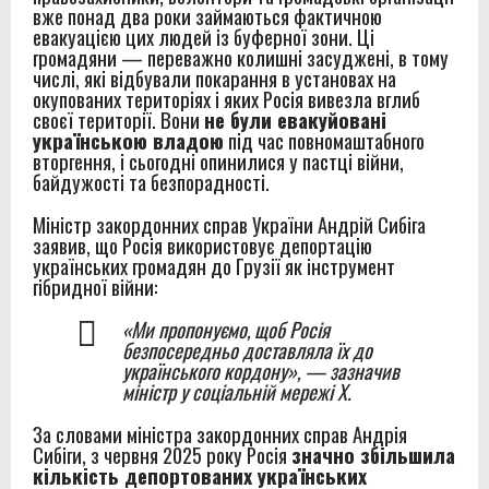
вже понад два роки займаються фактичною
евакуацією цих людей із буферної зони. Ці
громадяни — переважно колишні засуджені, в тому
числі, які відбували покарання в установах на
окупованих територіях і яких Росія вивезла вглиб
своєї території. Вони
не були евакуйовані
українською владою
під час повномаштабного
вторгення, і сьогодні опинилися у пастці війни,
байдужості та безпорадності.
Міністр закордонних справ України Андрій Сибіга
заявив, що Росія використовує депортацію
українських громадян до Грузії як інструмент
гібридної війни:
«Ми пропонуємо, щоб Росія
безпосередньо доставляла їх до
українського кордону», — зазначив
міністр у соціальній мережі X.
За словами міністра закордонних справ Андрія
Сибіги, з червня 2025 року Росія
значно збільшила
кількість депортованих українських