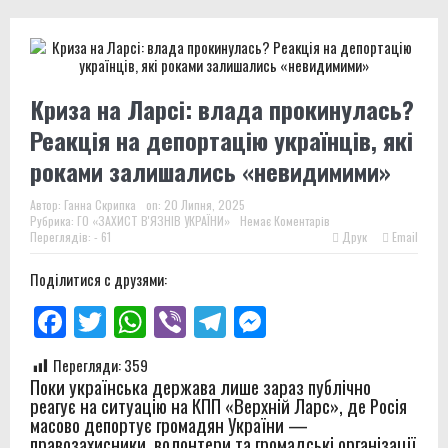
Криза на Ларсі: влада прокинулась?
Реакція на депортацію українців, які
роками залишались «невидимими»
Автор:
Ганна Скрипка
on:
20 Липня, 2025
Рубрика:
ГО «ЗАХИСТ В'ЯЗНІВ УКРАЇНИ»
Немає Коментарів
Переглядів: - 61
Друк
Email
Поділитися с друзями:
Facebook
Twitter
WhatsApp
Viber
Telegram
Messenger
Перегляди:
359
Поки українська держава лише зараз публічно
реагує на ситуацію на КПП «Верхній Ларс», де Росія
масово депортує громадян України —
правозахисники, волонтери та громадські організації