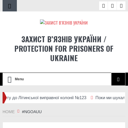
ЗАХИСТ В’ЯЗНІВ УКРАЇНИ /
PROTECTION FOR PRISONERS OF
UKRAINE
Menu
ізиту до Літинської виправної колонії №123
Поки ми шукали гр
ізиту до Сумського слідчого ізолятора
HOME
#NGOAUU