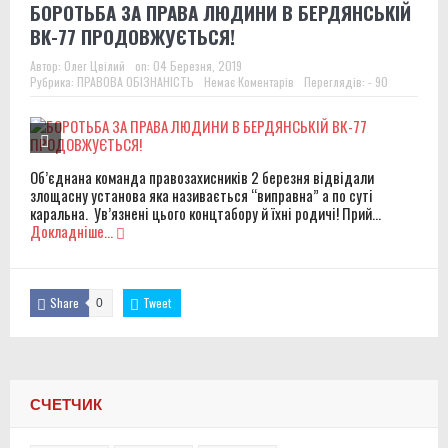
БОРОТЬБА ЗА ПРАВА ЛЮДИНИ В БЕРДЯНСЬКІЙ
ВК-77 ПРОДОВЖУЄТЬСЯ!
Автор:
Олег Цвілий
on:
04 Березня, 2019
Рубрика:
ПРАВОВА ОБІЗНАНІСТЬ
Немає Коментарів
Переглядів: - 90
Об’єднана команда правозахисників 2 березня відвідали
злощасну установа яка називається “виправна” а по суті
каральна. Ув’язнені цього концтабору й їхні родичі! Прий...
Докладніше...
Share
Tweet
0
СЧЕТЧИК