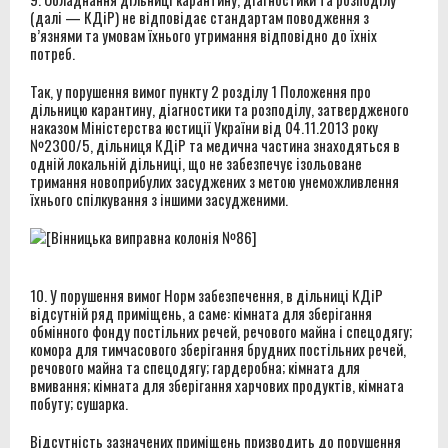
(далі — КДіР) не відповідає стандартам поводження з
в’язнями та умовам їхнього утримання відповідно до їхніх
потреб.
Так, у порушення вимог пункту 2 розділу 1 Положення про
дільницю карантину, діагностики та розподілу, затвердженого
наказом Міністерства юстиції України від 04.11.2013 року
№2300/5, дільниця КДіР та медична частина знаходяться в
одній локальній дільниці, що не забезпечує ізольоване
тримання новоприбулих засуджених з метою унеможливлення
їхнього спілкування з іншими засудженими.
10. У порушення вимог Норм забезпечення, в дільниці КДіР
відсутній ряд приміщень, а саме: кімната для зберігання
обмінного фонду постільних речей, речового майна і спецодягу;
комора для тимчасового зберігання брудних постільних речей,
речового майна та спецодягу; гардеробна; кімната для
вмивання; кімната для зберігання харчових продуктів, кімната
побуту; сушарка.
Відсутність зазначених приміщень призводить до порушення