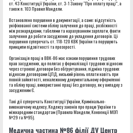
ст. 43 Конституції України, ст. 3-1 Закону “Про оплату праці”, а
також п. 103 Правил Мандели.
Встановлено порушення в документації, а саме: відсутність
уніфікованої системи обліку залучення до праці, розбіжності
між рознарядками, табелями та нарахуванням зарплати, факти
залучення до роботи засуджених до укладення договорів. Ці
порушення суперечать ст. 118-120 КВК України та порушують
принципи підзвітності та прозорості.
Організація праці в ВВК-86 має ознаки порушення трудових
прав засуджених, що полягає у формалізації трудових відносин
через строкові договори без обґрунтування, підміна трудових
відносин договорами ЦПД, низький рівень оплати навіть при
повній зайнятості, неналежному документальному оформленні
та обліку праці, використанні праці без договору, як у випадку з
засудженим Є.
Такі дії суперечать Конституції України, Кримінально-
виконавчому кодексу, Кодексу законів про працю України та
міжнародним стандартам (Правила Мандели, Конвенції МОП
№29 та №95).
Медична частина №86 філії ДУ Центр