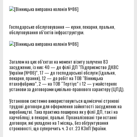
Господарське обслуговування — кухня, пекарня, пральня,
обслуговування об’єктів інфраструктури.
Загалом на цих об’єктах на момент візиту залучено 83
засуджених, із них: 40 — до філії ДП “Підприємство ДКВС
України (№86)”, 17 — до господарської обслуги (їдальня,
пекарня, прання), 12 — до робіт на ТОВ “Вінницька
птахофабрика”, 2 — на ТОВ “Тертіус” і 12 — у майстернях
установи за договорами цивільно-правового характеру (ЦПД).
Установою системно використовуються щомісячні строкові
трудові договори для оформлення зайнятості засуджених на
виробництві. Така практика поширена як у філії ДП, так і на
харчоблоці, в пекарні, пральні. Проаналізовані три останні
договори, які укладено на 1 місяць, без обґрунтування
строковості, що суперечить ч. 3 ст. 23 КЗпП України.