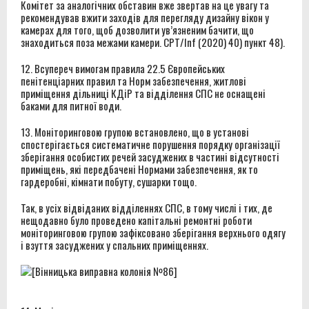
Комітет за аналогічних обставин вже звертав на це увагу та
рекомендував вжити заходів для перегляду дизайну вікон у
камерах для того, щоб дозволити ув’язненим бачити, що
знаходиться поза межами камери. CPT/Inf (2020) 40) пункт 48).
12. Всупереч вимогам правила 22.5 Європейських
пенітенціарних правил та Норм забезпечення, житлові
приміщення дільниці КДіР та відділення СПС не оснащені
баками для питної води.
13. Моніторинговою групою встановлено, що в установі
спостерігається систематичне порушення порядку організації
зберігання особистих речей засуджених в частині відсутності
приміщень, які передбачені Нормами забезпечення, як то
гардеробні, кімнати побуту, сушарки тощо.
Так, в усіх відвіданих відділеннях СПС, в тому числі і тих, де
нещодавно було проведено капітальні ремонтні роботи
моніторинговою групою зафіксовано зберігання верхнього одягу
і взуття засуджених у спальних приміщеннях.