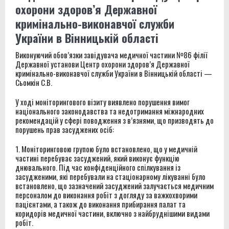
охорони здоров’я Державної
кримінально-виконавчої служби
України в Вінницькій області
Виконуючий обов’язки завідувача медичної частини №86 філії
Державної установи Центр охорони здоров’я Державної
кримінально-виконавчої служби України в Вінницькій області —
Сьомкін С.В.
У ході моніторингового візиту виявлено порушення вимог
національного законодавства та недотримання міжнародних
рекомендацій у сфері поводження з в’язнями, що призводять до
порушень прав засуджених осіб:
1. Моніторинговою групою було встановлено, що у медичній
частині перебуває засуджений, який виконує функцію
днювального. Під час конфіденційного спілкування із
засудженими, які перебували на стаціонарному лікуванні було
встановлено, що зазначений засуджений залучається медичним
персоналом до виконання робіт з догляду за важкохворими
пацієнтами, а також до виконання прибирання палат та
коридорів медичної частини, включно з найбруднішими видами
робіт.