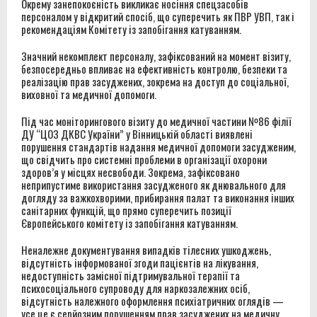
Окрему занепокоєність викликає носіння спецзасобів
персоналом у відкритий спосіб, що суперечить як ПВР УВП, так і
рекомендаціям Комітету із запобігання катуванням.
Значний некомплект персоналу, зафіксований на момент візиту,
безпосередньо впливає на ефективність контролю, безпеки та
реалізацію прав засуджених, зокрема на доступ до соціальної,
виховної та медичної допомоги.
Під час моніторингового візиту до медичної частини №86 філії
ДУ “ЦОЗ ДКВС України” у Вінницькій області виявлені
порушення стандартів надання медичної допомоги засудженим,
що свідчить про системні проблеми в організації охорони
здоров’я у місцях несвободи. Зокрема, зафіксовано
неприпустиме використання засудженого як днювального для
догляду за важкохворими, прибирання палат та виконання інших
санітарних функцій, що прямо суперечить позиції
Європейського комітету із запобігання катуванням.
Неналежне документування випадків тілесних ушкоджень,
відсутність інформованої згоди пацієнтів на лікування,
недоступність замісної підтримувальної терапії та
психосоціального супроводу для наркозалежних осіб,
відсутність належного оформлення психіатричних оглядів —
усе це є серйозним порушенням прав засуджених на медичну