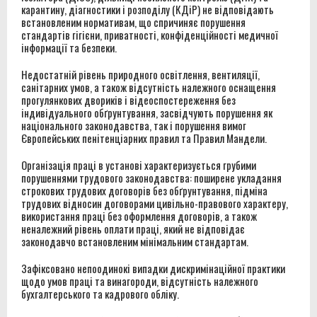
карантину, діагностики і розподілу (КДіР) не відповідають
встановленим нормативам, що спричиняє порушення
стандартів гігієни, приватності, конфіденційності медичної
інформації та безпеки.
Недостатній рівень природного освітлення, вентиляції,
санітарних умов, а також відсутність належного оснащення
прогулянкових двориків і відеоспостереження без
індивідуального обґрунтування, засвідчують порушення як
національного законодавства, так і порушення вимог
Європейських пенітенціарних правил та Правил Мандели.
Організація праці в установі характеризується грубими
порушеннями трудового законодавства: поширене укладання
строкових трудових договорів без обґрунтування, підміна
трудових відносин договорами цивільно-правового характеру,
використання праці без оформлення договорів, а також
неналежний рівень оплати праці, який не відповідає
законодавчо встановленим мінімальним стандартам.
Зафіксовано непоодинокі випадки дискримінаційної практики
щодо умов праці та винагороди, відсутність належного
бухгалтерського та кадрового обліку.