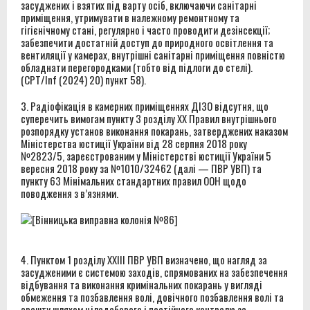
засуджених і взятих під варту осіб, включаючи санітарні
приміщення, утримувати в належному ремонтному та
гігієнічному стані, регулярно і часто проводити дезінсекції;
забезпечити достатній доступ до природного освітлення та
вентиляції у камерах, внутрішні санітарні приміщення повністю
обладнати перегородками (тобто від підлоги до стелі).
(CPT/Inf (2024) 20) пункт 58).
3. Радіофікація в камерних приміщеннях ДІЗО відсутня, що
суперечить вимогам пункту 3 розділу XX Правил внутрішнього
розпорядку установ виконання покарань, затверджених наказом
Міністерства юстиції України від 28 серпня 2018 року
№2823/5, зареєстрованим у Міністерстві юстиції України 5
вересня 2018 року за №1010/32462 (далі — ПВР УВП) та
пункту 63 Мінімальних стандартних правил ООН щодо
поводження з в’язнями.
4. Пунктом 1 розділу XXIII ПВР УВП визначено, що нагляд за
засудженими є системою заходів, спрямованих на забезпечення
відбування та виконання кримінальних покарань у вигляді
обмеження та позбавлення волі, довічного позбавлення волі та
арешту шляхом цілодобового і постійного контролю за