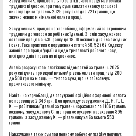
Засуджений К. працює на СТО за ЦПД, його праця має ознаки
трудових відносин, при тому сума виплати авансу грошової
винагороди за травень 2025 року складає 221 гривню, що
значно менше мінімальної оплати праці.
Засуджений К. працює на харчоблоці, оформлений за строковим
трудовим договором як робітник їдальні. Зі слів засудженого
останній працює з 6:30 ранку до 19:00 кожного дня без вихідних
і свят. Така практика є порушенням статей 50, 52 і 67 Кодексу
законів про працю України щодо тривалості робочого часу,
вихідних днів і права на відпочинок.
Аналіз розрахунково-платіжних відомостей за травень 2025
року свідчить про вкрай низький рівень оплати праці: від 200
до 500 грн на місяць — типова сума, що не забезпечує
прожиткового мінімуму.
Навіть на харчоблоці, де засуджені офіційно оформлені, оплата
не перевищує 2 346 грн. Для прикладу: засудженим Д., Н., Г., І.,
К. — робітникам їдальні за травень нараховано по 1106 гривень
кожному, засудженому С., що працює кухарем, нараховано 895
гривень, а засудженому К. — різальнику хліба всього 553
гривні.
Нарахування таких сум при повному робочому графіку порушує