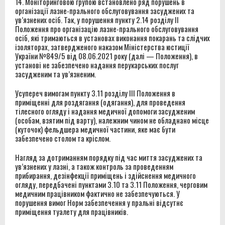
14. Моніторинговою групою встановлено ряд порушень в
організації лазне-прального обслуговування засуджених та
ув’язнених осіб. Так, у порушення пункту 2.14 розділу II
Положення про організацію лазне-прального обслуговування
осіб, які тримаються в установах виконання покарань та слідчих
ізоляторах, затвердженого наказом Міністерства юстиції
України №849/5 від 08.06.2021 року (далі — Положення), в
установі не забезпечено надання перукарських послуг
засудженим та ув’язненим.
Усупереч вимогам пункту 3.11 розділу ІІІ Положення в
приміщенні для роздягання (одягання), для проведення
тілесного огляду і надання медичної допомоги засудженим
(особам, взятим під варту), належним чином не обладнано місце
(куточок) фельдшера медичної частини, яке має бути
забезпечено столом та кріслом.
Нагляд за дотриманням порядку під час миття засуджених та
ув’язнених у лазні, а також контроль за проведенням
прибирання, дезінфекції приміщень і здійснення медичного
огляду, передбачені пунктами 3.10 та 3.11 Положення, черговим
медичним працівником фактично не забезпечуються. У
порушення вимог Норм забезпечення у пральні відсутнє
приміщення туалету для працівників.