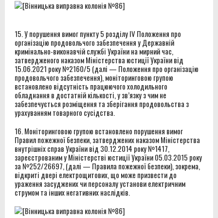
15. У порушення вимог пункту 5 розділу IV Положення про
організацію продовольчого забезпечення у Державній
кримінально-виконавчій службі України на мирний час,
затвердженого наказом Міністерства юстиції України від
15.06.2021 року №2160/5 (далі — Положення про організацію
продовольчого забезпечення), моніторинговою групою
встановлено відсутність працюючого холодильного
обладнання в достатній кількості, у зв’язку з чим не
забезпечується розміщення та зберігання продовольства з
урахуванням товарного сусідства.
16. Моніторинговою групою встановлено порушення вимог
Правил пожежної безпеки, затверджених наказом Міністерства
внутрішніх справ України від 30.12.2014 року №1417,
зареєстрованим у Міністерстві юстиції України 05.03.2015 року
за №252/26697, (далі — Правила пожежної безпеки), зокрема,
відкриті двері електрощитових, що може призвести до
ураження засуджених чи персоналу установи електричним
струмом та інших негативних наслідків.