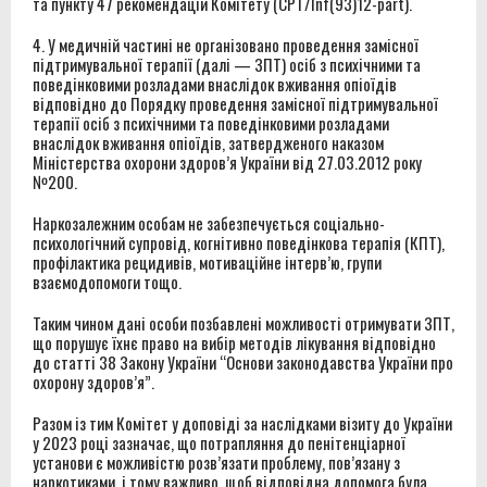
та пункту 47 рекомендацій Комітету (CPT/Inf(93)12-part).
4. У медичній частині не організовано проведення замісної
підтримувальної терапії (далі — ЗПТ) осіб з психічними та
поведінковими розладами внаслідок вживання опіоїдів
відповідно до Порядку проведення замісної підтримувальної
терапії осіб з психічними та поведінковими розладами
внаслідок вживання опіоїдів, затвердженого наказом
Міністерства охорони здоров’я України від 27.03.2012 року
№200.
Наркозалежним особам не забезпечується соціально-
психологічний супровід, когнітивно поведінкова терапія (КПТ),
профілактика рецидивів, мотиваційне інтерв’ю, групи
взаємодопомоги тощо.
Таким чином дані особи позбавлені можливості отримувати ЗПТ,
що порушує їхнє право на вибір методів лікування відповідно
до статті 38 Закону України “Основи законодавства України про
охорону здоров’я”.
Разом із тим Комітет у доповіді за наслідками візиту до України
у 2023 році зазначає, що потрапляння до пенітенціарної
установи є можливістю розв’язати проблему, пов’язану з
наркотиками, і тому важливо, щоб відповідна допомога була