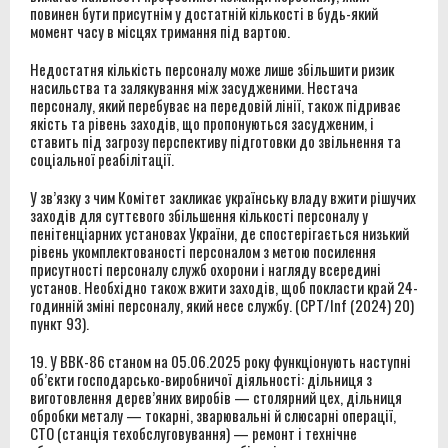
повинен бути присутнім у достатній кількості в будь-який
момент часу в місцях тримання під вартою.
Недостатня кількість персоналу може лише збільшити ризик
насильства та залякування між засудженими. Нестача
персоналу, який перебуває на передовій лінії, також підриває
якість та рівень заходів, що пропонуються засудженим, і
ставить під загрозу перспективу підготовки до звільнення та
соціальної реабілітації.
У зв’язку з чим Комітет закликає українську владу вжити рішучих
заходів для суттєвого збільшення кількості персоналу у
пенітенціарних установах України, де спостерігається низький
рівень укомплектованості персоналом з метою посилення
присутності персоналу служб охорони і нагляду всередині
установ. Необхідно також вжити заходів, щоб покласти край 24-
годинній зміні персоналу, який несе службу. (CPT/Inf (2024) 20)
пункт 93).
19. У ВВК-86 станом на 05.06.2025 року функціонують наступні
об’єкти господарсько-виробничої діяльності: дільниця з
виготовлення дерев’яних виробів — столярний цех, дільниця
обробки металу — токарні, зварювальні й слюсарні операції,
СТО (станція техобслуговування) — ремонт і технічне