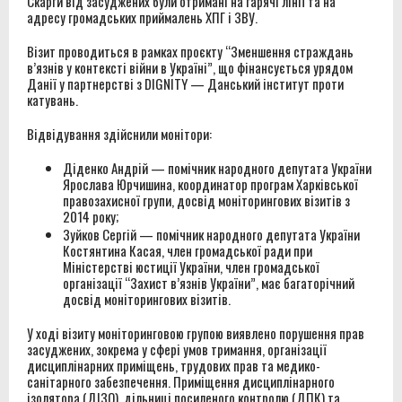
Скарги від засуджених були отримані на гарячі лінії та на
адресу громадських приймалень ХПГ і ЗВУ.
Візит проводиться в рамках проєкту “Зменшення страждань
в’язнів у контексті війни в Україні”, що фінансується урядом
Данії у партнерстві з DIGNITY — Данський інститут проти
катувань.
Відвідування здійснили монітори:
Діденко Андрій — помічник народного депутата України
Ярослава Юрчишина, координатор програм Харківської
правозахисної групи, досвід моніторингових візитів з
2014 року;
Зуйков Сергій — помічник народного депутата України
Костянтина Касая, член громадської ради при
Міністерстві юстиції України, член громадської
організації “Захист в’язнів України”, має багаторічний
досвід моніторингових візитів.
У ході візиту моніторинговою групою виявлено порушення прав
засуджених, зокрема у сфері умов тримання, організації
дисциплінарних приміщень, трудових прав та медико-
санітарного забезпечення. Приміщення дисциплінарного
ізолятора (ДІЗО), дільниці посиленого контролю (ДПК) та