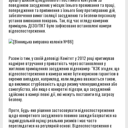
поведінкою засуджених у місцях їхнього проживання та праці,
попередження та припинення з їхнього боку протиправних дій,
забезпечення вимог ізоляції засуджених та безпеки персоналу
установ виконання покарань. Так, під час огляду камерних
приміщень ДІЗО/ПКТ було зафіксовано встановлені камери
відеоспостереження.
Разом із тим, у своїй доповіді Комітет у 2012 році критикував
надмірне втручання у приватність через встановлення у
житлових приміщеннях засуджених відеокамер: “КЗК згоден, що
відеоспостереження в камерах може бути корисною гарантією в
окремих випадках, наприклад, коли людина вважається такою,
що викликає стурбованість щодо ризику членоушкодження або
самогубства, або якщо є конкретні підозри, що засуджений
здійснює в камері певні дії, які можуть поставити під загрозу
безпеку.
Проте, будь-яке рішення застосовувати відеоспостереження
щодо конкретного засудженого повинно завжди базуватися на
індивідуальній оцінці реальних ризиків і має часто
переглядатися на регулярній основі. Відеоспостереження є