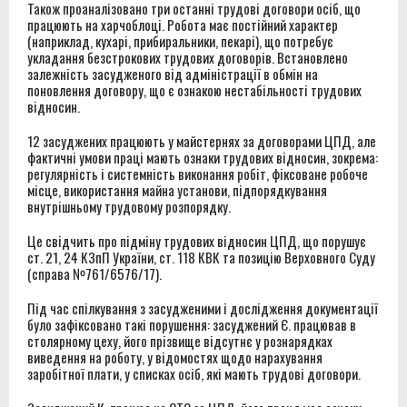
Також проаналізовано три останні трудові договори осіб, що
працюють на харчоблоці. Робота має постійний характер
(наприклад, кухарі, прибиральники, пекарі), що потребує
укладання безстрокових трудових договорів. Встановлено
залежність засудженого від адміністрації в обмін на
поновлення договору, що є ознакою нестабільності трудових
відносин.
12 засуджених працюють у майстернях за договорами ЦПД, але
фактичні умови праці мають ознаки трудових відносин, зокрема:
регулярність і системність виконання робіт, фіксоване робоче
місце, використання майна установи, підпорядкування
внутрішньому трудовому розпорядку.
Це свідчить про підміну трудових відносин ЦПД, що порушує
ст. 21, 24 КЗпП України, ст. 118 КВК та позицію Верховного Суду
(справа №761/6576/17).
Під час спілкування з засудженими і дослідження документації
було зафіксовано такі порушення: засуджений Є. працював в
столярному цеху, його прізвище відсутнє у рознарядках
виведення на роботу, у відомостях щодо нарахування
заробітної плати, у списках осіб, які мають трудові договори.