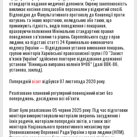
стандартів надання медичної допомоги. Окрему занепокоєність
викликає носіння спецзасобів персоналом у відкритий спосіб.
Відповідно до Факультативного протоколу до Конвенції проти
катувань та інших жорстоких, нелюдських або таких, що
принижують гідність, видів поводження і покарання,
враховуючи положення Мінімальних стандартних правил
поводження з в’язнями та рішень Європейського суду з прав
людини, на підставі статті 24 Кримінально-виконавчого
кодексу України — Відвідування установ виконання покарань,
групою моніторів Харківської правозахисної групи і ГО “Захист
в’язнів України” здійснено повторне відвідування державної
установи “Вінницька виправна колонія №86” (далі ВВК-86,
установа, заклад).
Попередній
візит
відбувcя 07 листопада 2020 року.
Реалізовано плановий регулярний повноцінний візит без
попереджень, досліджено всі об’єкти.
Візит було реалізовано 05 червня 2025 року. Під час підготовки
монітори використовували матеріали звернень засуджених і
їхніх родичів, матеріали попередніх звітів, а також звіт
моніторів Національного превентивного механізму при
Уповноваженому Верховної Ради України з прав людини (НПМ).