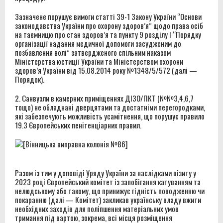
Зазначене порушує вимоги статті 39-1 Закону України “Основи
законодавства України про охорону здоров’я” щодо права осіб
на таємницю про стан здоров’я та пункту 9 розділу І “Порядку
організації надання медичної допомоги засудженим до
позбавлення волі” затвердженого спільним наказом
Міністерства юстиції України та Міністерством охорони
здоров’я України від 15.08.2014 року №1348/5/572 (далі —
Порядок).
2. Санвузли в камерних приміщеннях ДІЗО/ПКТ (№№3,4,6,7
тощо) не обладнані дверцятами та достатніми перегородками,
які забезпечують можливість усамітнення, що порушує правило
19.3 Європейських пенітенціарних правил.
Разом із тим у доповіді Уряду України за наслідками візиту у
2023 році Європейський комітет із запобігання катуванням та
нелюдському або такому, що принижує гідність поводженню чи
покаранню (далі — Комітет) закликав українську владу вжити
необхідних заходів для поліпшення матеріальних умов
тримання під вартою, зокрема, всі місця розміщення