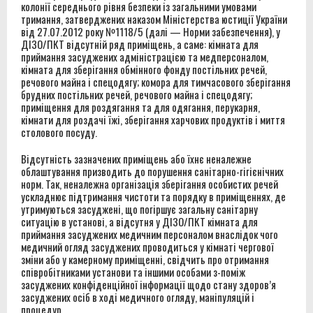
колонії середнього рівня безпеки із загальними умовами
тримання, затверджених наказом Міністерства юстиції України
від 27.07.2012 року №1118/5 (далі — Норми забезпечення), у
ДІЗО/ПКТ відсутній ряд приміщень, а саме: кімната для
приймання засуджених адміністрацією та медперсоналом,
кімната для зберігання обмінного фонду постільних речей,
речового майна і спецодягу; комора для тимчасового зберігання
брудних постільних речей, речового майна і спецодягу;
приміщення для роздягання та для одягання, перукарня,
кімнати для роздачі їжі, зберігання харчових продуктів і миття
столового посуду.
Відсутність зазначених приміщень або їхнє неналежне
облаштування призводить до порушення санітарно-гігієнічних
норм. Так, неналежна організація зберігання особистих речей
ускладнює підтримання чистоти та порядку в приміщеннях, де
утримуються засуджені, що погіршує загальну санітарну
ситуацію в установі, а відсутня у ДІЗО/ПКТ кімната для
приймання засуджених медичним персоналом внаслідок чого
медичний огляд засуджених проводиться у кімнаті чергової
зміни або у камерному приміщенні, свідчить про отримання
співробітниками установи та іншими особами з-поміж
засуджених конфіденційної інформації щодо стану здоров’я
засуджених осіб в ході медичного огляду, маніпуляцій і
процедур.