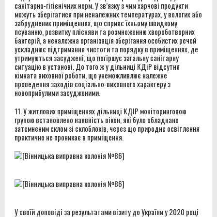
санітарно-гігієнічних норм. У зв’язку з чим харчові продукти
можуть зберігатися при неналежних температурах, у вологих або
забруднених приміщеннях, що сприяє їхньому швидкому
псуванню, розвитку плісняви та розмноженню хвороботворних
бактерій, а неналежна організація зберігання особистих речей
ускладнює підтримання чистоти та порядку в приміщеннях, де
утримуються засуджені, що погіршує загальну санітарну
ситуацію в установі. До того ж у дільниці КДіР відсутня
кімната виховної роботи, що унеможливлює належне
проведення заходів соціально-виховного характеру з
новоприбулими засудженими.
11. У житлових приміщеннях дільниці КДІР моніторинговою
групою встановлено наявність вікон, які було обладнано
затемненим склом зі склоблоків, через що природне освітлення
практично не проникає в приміщення.
У своїй доповіді за результатами візиту до України у 2020 році