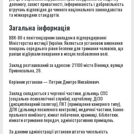
допомогу, захист приватності, інформованість і добровільність
втручань відповідно до чинного національного законодавства
та міжнародних стандартів.
Загальна інформація
ВВК-86 є пенітенціарним закладом в підпорядкуванні
Міністерства юстиції України. Являється установою виконання
покарань середнього рівня безпеки для тримання чоловіків, що
раніше відбували покарання в місцях позбавлення волі.
Заклад розташований за адресою: 21100 місто Вінниця, вулиця
Привокзальна, 26.
Керівник установи — Петрик Дмитро Михайлович.
Заклад складається з чергової частини, дільниць СПС
(соціально-психологічної служби), харчоблоку, ДІЗО
(дисциплінарний ізолятор), ПКТ (приміщення камерного типу),
ДПК (дільниця посиленого контролю), медичної частини, банно-
прального комбінату, кімнат побачення, крамниці, бібліотеки,
кімнати отримання передач, адміністративних приміщень.
За даними адміністрації установи штатна чисельність