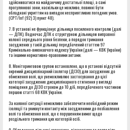
здійснюватися на майданчику достатньої площі, а самі
прогулянкові зони, наскільки це можливо, повинні бути
обладнані укриттям на випадок несприятливих погодних умов.
(CPT/Inf (92) 3) пункт 48).
7. В установі не функціонує дільниця посиленого контролю (далі
— ДПК). Водночас ДПК є структурною дільницею виправної
колонії середнього рівня безпеки, а порядок тримання
засуджених у такій дільниці передбачений статтею 97
Кримінально-виконавчого кодексу України (далі — КВК України)
та іншими нормативно-правовими актами.
8. Моніторинговою групою встановлено, що в установі відсутній
окремий дисциплінарний ізолятор (ДІЗО) для засуджених до
обмеження волі, що унеможливлює застосування до цієї
категорії засуджених дисциплінарного стягнення у вигляді
поміщення до ДІЗО строком до 10 діб, передбаченого частиною
першою статті 68 КВК України.
За наявної ситуації неможливо забезпечити необхідний режим
ізоляції та уникнути контакту між засудженими до позбавлення
волі та обмеження волі, що є порушенням вимог щодо
роздільного тримання цих категорій осіб.
9. Обладнання дільниці карантину, діагностики та розподілу