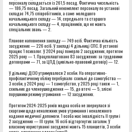
персоналу складається із 261,5 посад. Фактична чисельність
— 186,75 посад. Загальний некомплект персоналу по установі
складає 74,75 співробітників, а саме: молодшого
начальницького складу — 14, середнього та старшого
начальницького складу — 4, працівників, що не мають
спеціальних звань — 2.
Планове наповнення закладу — 749 осіб. Фактична кількість
засуджених — 226 осіб. У закладі 4 дільниці СПС. В установі
працює 1 психолог. У 2024 році померло 2 засуджених, протягом
2025 року — 1. Працевлаштовано 83 засуджених: за трудовими
договорами — 71, за ЦПД (цивільно-правовий договір) — 12.
У дільниці ДІЗО утримувалося 2 особи. На оперативно-
профілактичному обліку перебувало: схильні до самогубства —
3 особи, у 2024 році — 1 самогубство, у 2025 році також — 1,
схильних до членоушкодження — 15, до втечі — 5, злісні
порушники режиму утримання — 12 засуджених.
Протягом 2024-2025 років жодна особа не звернулася зі
скаргами щодо неналежних умов утримання і неналежного
надання медичної допомоги. 1 особа має інвалідність ІІ групи і
2 засуджених — ІІІ групи. 16 осіб відторгнутих загалом. У
власному користуванні засуджені мають 15 планшетів, 3 особи
мають електронну адресу (email).