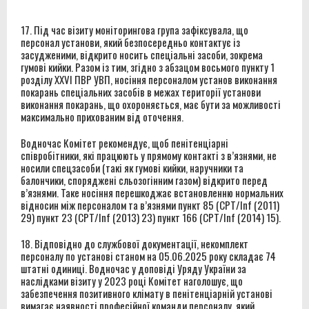
17. Під час візиту моніторингова група зафіксувала, що
персонал установи, який безпосередньо контактує із
засудженими, відкрито носить спеціальні засоби, зокрема
гумові кийки. Разом із тим, згідно з абзацом восьмого пункту 1
розділу XXVI ПВР УВП, носіння персоналом установ виконання
покарань спеціальних засобів в межах території установи
виконання покарань, що охороняється, має бути за можливості
максимально прихованим від оточення.
Водночас Комітет рекомендує, щоб пенітенціарні
співробітники, які працюють у прямому контакті з в’язнями, не
носили спецзасоби (такі як гумові кийки, наручники та
балончики, споряджені сльозогінним газом) відкрито перед
в’язнями. Таке носіння перешкоджає встановленню нормальних
відносин між персоналом та в’язнями пункт 85 (CPT/Inf (2011)
29) пункт 23 (CPT/Inf (2013) 23) пункт 166 (CPT/Inf (2014) 15).
18. Відповідно до службової документації, некомплект
персоналу по установі станом на 05.06.2025 року складає 74
штатні одиниці. Водночас у доповіді Уряду України за
наслідками візиту у 2023 році Комітет наголошує, що
забезпечення позитивного клімату в пенітенціарній установі
вимагає наявності професійної команди персоналу, який