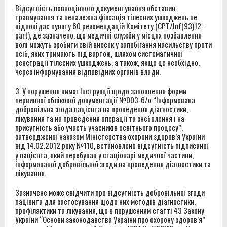
Відсутність повноцінного документування обставин
травмування та неналежна фіксація тілесних ушкоджень не
відповідає пункту 60 рекомендацій Комітету (CPT/Inf(93)12-
part), де зазначено, що медичні служби у місцях позбавлення
волі можуть зробити свій внесок у запобігання насильству проти
осіб, яких тримають під вартою, шляхом систематичної
реєстрації тілесних ушкоджень, а також, якщо це необхідно,
через інформування відповідних органів влади.
3. У порушення вимог Інструкції щодо заповнення форми
первинної облікової документації №003-6/о “Інформована
добровільна згода пацієнта на проведення діагностики,
лікування та на проведення операції та знеболення i на
присутність або участь учасників освітнього процесу”,
затвердженої наказом Міністерства охорони здоров’я України
від 14.02.2012 року №110, встановлено відсутність підписаної
у пацієнта, який перебував у стаціонарі медичної частини,
інформованої добровільної згоди на проведення діагностики та
лікування.
Зазначене може свідчити про відсутність добровільної згоди
пацієнта для застосування щодо них методів діагностики,
профілактики та лікування, що є порушенням статті 43 Закону
України “Основи законодавства України про охорону здоров’я”