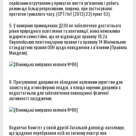
серйозним втручанням у приватне життя ув’язнених і робить
режим ще більш репресивним, зокрема, при застосуванні
протягом тривалого часу. (CPT/Inf (2013) 23) пункт 52).
5. У камерних приміщеннях ДІЗО не забезпечено достатнього
рівня природного освітлення та вентиляції, вікна неможливо
відкрити самостійно, що не відповідає правилу 18.2а
Європейських пенітенціарних правил та правилу 14 Мінімальних
стандартних правил ООН щодо поводження з в’язнями (Правила
Мандели).
6. Прогулянкові дворики не обладнані належним укриттям для
захисту від атмосферних опадів, а площа окремих двориків є
недостатньою для забезпечення повноцінної фізичної
активності засуджених.
Водночас Комітет у своїй другій Загальній доповіді наголошує,
що щоденне перебування осіб на свіжому повітрі має