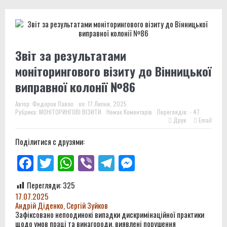
Звіт за результатами
моніторингового візиту до Вінницької
виправної колонії №86
Автор:
Федоров Павло
on:
17 Липня, 2025
Рубрика:
МОНІТОРИНГОВІ ВІЗИТИ
Немає Коментарів
Переглядів: - 47
Друк
Email
Поділитися с друзями:
Facebook
Twitter
WhatsApp
Viber
Telegram
Messenger
Перегляди:
325
17.07.2025
Андрій Діденко, Сергій Зуйков
Зафіксовано непоодинокі випадки дискримінаційної практики
щодо умов праці та винагороди, виявлені порушення