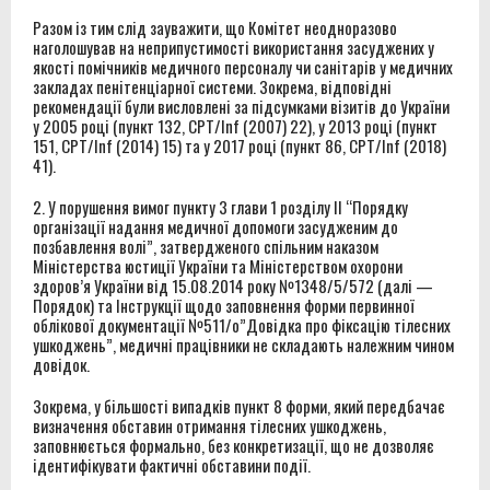
Разом із тим слід зауважити, що Комітет неодноразово
наголошував на неприпустимості використання засуджених у
якості помічників медичного персоналу чи санітарів у медичних
закладах пенітенціарної системи. Зокрема, відповідні
рекомендації були висловлені за підсумками візитів до України
у 2005 році (пункт 132, CPT/Inf (2007) 22), у 2013 році (пункт
151, CPT/Inf (2014) 15) та у 2017 році (пункт 86, CPT/Inf (2018)
41).
2. У порушення вимог пункту 3 глави 1 розділу II “Порядку
організації надання медичної допомоги засудженим до
позбавлення волі”, затвердженого спільним наказом
Міністерства юстиції України та Міністерством охорони
здоров’я України від 15.08.2014 року №1348/5/572 (далі —
Порядок) та Інструкції щодо заповнення форми первинної
облікової документації №511/о”Довідка про фіксацію тілесних
ушкоджень”, медичні працівники не складають належним чином
довідок.
Зокрема, у більшості випадків пункт 8 форми, який передбачає
визначення обставин отримання тілесних ушкоджень,
заповнюється формально, без конкретизації, що не дозволяє
ідентифікувати фактичні обставини події.