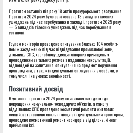
Протягом останніх пів року 18 актів прокурорського реагування.
Протягом 2024 року було зафіксовано 13 випадів тілесних
ушкоджень під час перебування в закладі, протягом 2025 року
— 5 випадків тілесних ушкоджень під час перебування в
установі.
Групою моніторів проведено опитування близько 104 особи з-
поміж засуджених під час відвідування промислової зони,
дільниць СПС, харчоблоку, дисциплінарних приміщень з
проведенням загальних розмов з наданням консультацій,
відповідей на запитання, опитування на предмет порушення
прав людини, а також індивідуальні спілкування з особами, в
тому числі і на умовах анонімності.
Позитивний досвід
В установі протягом 2024 року вживалися заходи щодо
покращення комунально-господарчих об’єктів, а саме: у
відділеннях СПС проведено косметичні ремонти житлових
секцій, встановлено спальні місця з індивідуальним простором,
проведено косметичний ремонт коридорів відділень, кімнат
приймання їжі.