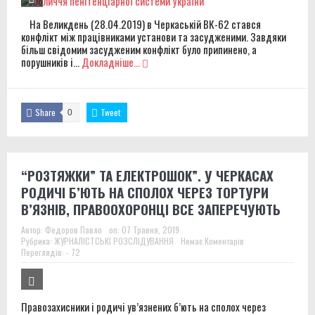
На Великдень (28.04.2019) в Черкаській ВК-62 стався
конфлікт між працівниками установи та засудженими. Завдяки
більш свідомим засудженим конфлікт було припинено, а
порушників і...
Докладніше...
Share
Tweet
0
“РОЗТЯЖКИ” ТА ЕЛЕКТРОШОК”. У ЧЕРКАСАХ
РОДИЧІ Б’ЮТЬ НА СПОЛОХ ЧЕРЕЗ ТОРТУРИ
В’ЯЗНІВ, ПРАВООХОРОНЦІ ВСЕ ЗАПЕРЕЧУЮТЬ
Автор:
Федоров Павло
on:
07 Травня, 2019
Рубрика:
ЖУРНАЛІСТСЬКІ РОЗСЛІДУВАННЯ
Немає Коментарів
Переглядів: - 72
Правозахисники і родичі ув’язнених б’ють на сполох через