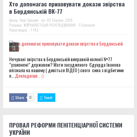
Хто допомагає приховувати докази звірства
в Бердянській ВК-77
Автор:
Олег Цвілий
on:
02 Серпня, 2019
Рубрика:
ЖУРНАЛІСТСЬКІ РОЗСЛІДУВАННЯ
1 Comment
Переглядів: - 1 142
Нечувані звірства в Бердянській виправній колонії №77
”узаконені” державою? Мати засудженого Єдуарда Іванова
впізнала на нашому ( дивіться ВІДЕО ) свого сина з відбитими
п...
Докладніше...
Share
Tweet
0
ПРОВАЛ РЕФОРМИ ПЕНІТЕНЦІАРНОЇ СИСТЕМИ
УКРАЇНИ