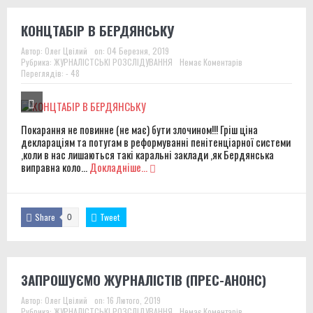
КОНЦТАБІР В БЕРДЯНСЬКУ
Автор:
Олег Цвілий
on:
04 Березня, 2019
Рубрика:
ЖУРНАЛІСТСЬКІ РОЗСЛІДУВАННЯ
Немає Коментарів
Переглядів: - 48
Покарання не повинне (не має) бути злочином!!! Гріш ціна
деклараціям та потугам в реформуванні пенітенціарної системи
,коли в нас лишаються такі каральні заклади ,як Бердянська
виправна коло...
Докладніше...
Share
Tweet
0
ЗАПРОШУЄМО ЖУРНАЛІСТІВ (ПРЕС-АНОНС)
Автор:
Олег Цвілий
on:
16 Лютого, 2019
Рубрика:
ЖУРНАЛІСТСЬКІ РОЗСЛІДУВАННЯ
Немає Коментарів