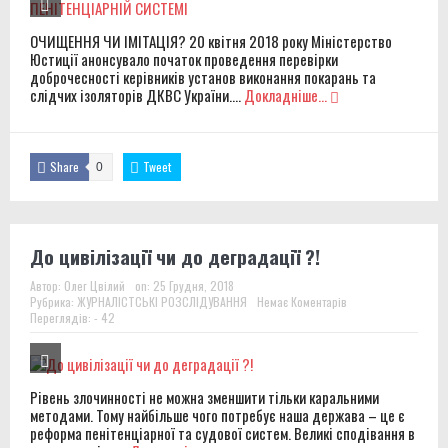
ОЧИЩЕННЯ ЧИ ІМІТАЦІЯ? 20 квітня 2018 року Міністерство
Юстиції анонсувало початок проведення перевірки
доброчесності керівників установ виконання покарань та
слідчих ізоляторів ДКВС України....
Докладніше...
Share
Tweet
0
До цивілізації чи до деградації ?!
Автор:
Олег Цвілий
on:
25 Грудня, 2018
Рубрика:
ЖУРНАЛІСТСЬКІ РОЗСЛІДУВАННЯ
Немає Коментарів
Переглядів: - 42
Рівень злочинності не можна зменшити тільки каральними
методами. Тому найбільше чого потребує наша держава – це є
реформа пенітенціарної та судової систем. Великі сподівання в