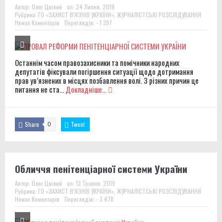
Автор:
Олег Цвілий
on:
24 Липня, 2019
Рубрика:
ГО «ЗАХИСТ В'ЯЗНІВ УКРАЇНИ»
,
ЖУРНАЛІСТСЬКІ РОЗСЛІДУВАННЯ
Немає Коментарів
Переглядів: - 1 397
Останнім часом правозахисники та помічники народних
депутатів фіксували погіршення ситуації щодо дотримання
прав ув’язнених в місцях позбавлення волі. З різних причин це
питання не ста...
Докладніше...
Share
Tweet
0
Обличчя пенітенціарної системи України
Автор:
Олег Цвілий
on:
13 Травня, 2019
Рубрика:
ГО «ЗАХИСТ В'ЯЗНІВ УКРАЇНИ»
,
ЖУРНАЛІСТСЬКІ РОЗСЛІДУВАННЯ
Немає Коментарів
Переглядів: - 3 478