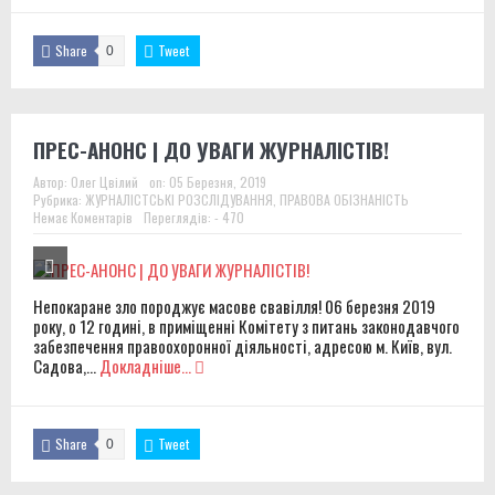
Share
Tweet
0
ПРЕС-АНОНС | ДО УВАГИ ЖУРНАЛІСТІВ!
Автор:
Олег Цвілий
on:
05 Березня, 2019
Рубрика:
ЖУРНАЛІСТСЬКІ РОЗСЛІДУВАННЯ
,
ПРАВОВА ОБІЗНАНІСТЬ
Немає Коментарів
Переглядів: - 470
Непокаране зло породжує масове свавілля! 06 березня 2019
року, о 12 годині, в приміщенні Комітету з питань законодавчого
забезпечення правоохоронної діяльності, адресою м. Київ, вул.
Садова,...
Докладніше...
Share
Tweet
0