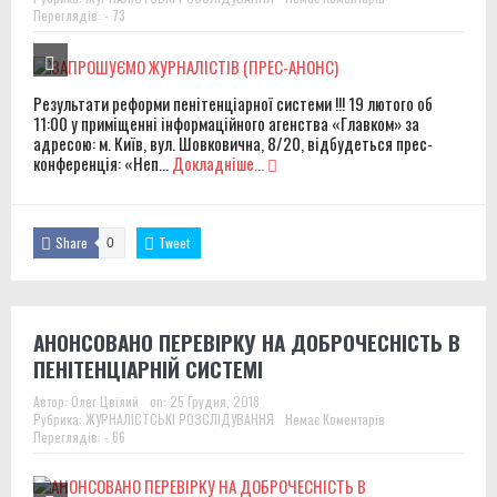
Переглядів: - 73
Результати реформи пенітенціарної системи !!! 19 лютого об
11:00 у приміщенні інформаційного агенства «Главком» за
адресою: м. Київ, вул. Шовковична, 8/20, відбудеться прес-
конференція: «Неп...
Докладніше...
Share
Tweet
0
АНОНСОВАНО ПЕРЕВІРКУ НА ДОБРОЧЕСНІСТЬ В
ПЕНІТЕНЦІАРНІЙ СИСТЕМІ
Автор:
Олег Цвілий
on:
25 Грудня, 2018
Рубрика:
ЖУРНАЛІСТСЬКІ РОЗСЛІДУВАННЯ
Немає Коментарів
Переглядів: - 66