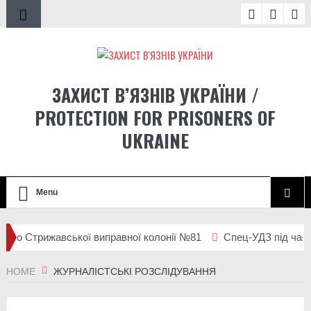
ЗАХИСТ В’ЯЗНІВ УКРАЇНИ /
PROTECTION FOR PRISONERS OF
UKRAINE
Menu
до Стрижавської виправної колонії №81
Спец-УДЗ під час вели
епортації людей із місць несвободи на тимчасово окупованих т
HOME
ЖУРНАЛІСТСЬКІ РОЗСЛІДУВАННЯ