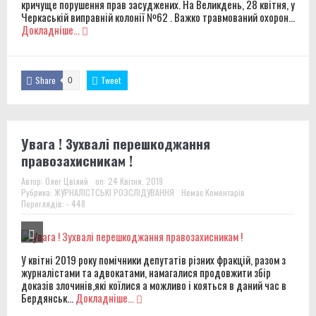
кричуще порушення прав засуджених. На Великдень, 28 квітня, у
Черкаській виправній колонії №62 . Важко травмований охорон...
Докладніше...
Share
Tweet
0
Увага ! Зухвалі перешкоджання
правозахисникам !
Автор:
Олег Цвілий
on:
24 Квітня, 2019
Рубрика:
ЖУРНАЛІСТСЬКІ РОЗСЛІДУВАННЯ
Немає Коментарів
Переглядів: - 448
У квітні 2019 року помічники депутатів різних фракцій, разом з
журналістами та адвокатами, намагалися продовжити збір
доказів злочинів,які коїлися а можливо і кояться в даний час в
Бердянськ...
Докладніше...