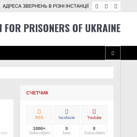
АДРЕСА ЗВЕРНЕНЬ В РІЗНІ ІНСТАНЦІЇ
N FOR PRISONERS OF UKRAINE
і Україні
СЧЕТЧИК
хисники про службу після звільнення
RSS
facebook
Youtube
1000+
0
0
во окупованих територіях України
Email
Subscribers
fans
Subscribers