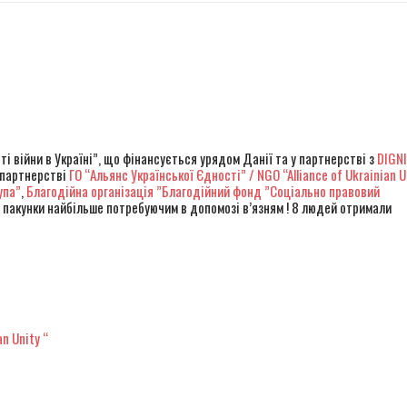
ингового візиту до Старобабанівської виправної колонії №92
 минулого до світла Перемоги
r
окремого штурмового полку “Скеля” – видання “Бабель”
ингового візиту до Сумського слідчого ізолятора
і війни в Україні”, що фінансується урядом Данії та у партнерстві з
DIGN
 партнерстві
ГО “Альянс Української Єдності” / NGO “Alliance of Ukrainian U
упа”
,
Благодійна організація ”Благодійний фонд ”Соціально правовий
пакунки найбільше потребуючим в допомозі в’язням ! 8 людей отримали
n Unity “