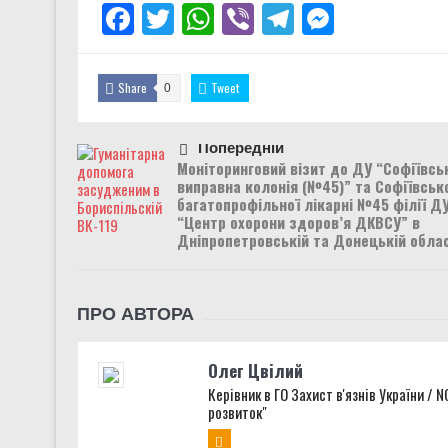
Facebook
Twitter
WhatsApp
Viber
Telegram
Messenge
Share
Tweet
0
Попередній
Моніторинговий візит до ДУ “Софіївсь
виправна колонія (№45)” та Софіївськ
багатопрофільної лікарні №45 філії Д
“Центр охорони здоров’я ДКВСУ” в
Дніпропетровській та Донецькій обла
ПРО АВТОРА
Олег Цвілий
Керівник в ГО Захист в'язнів України / 
розвиток"