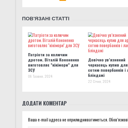
ПОВ'ЯЗАНІ СТАТТІ
Патріоти за колючим
дротом. Віталій Кононенко
Довічно ув’язнений
виготовляє ”кікімори” для
черкасець купив для
ЗСУ
сотню повербанків і 
бліндажі
06 Травня, 2024
22 Січня, 2024
ДОДАТИ КОМЕНТАР
Ваша e-mail адреса не оприлюднюватиметься.
Обов’язков