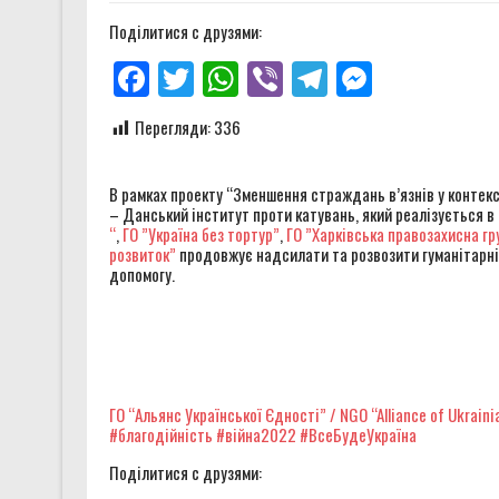
Звіт за результатами монітор
Поділитися с друзями:
Два роки «Артан Х»: від тіні
Facebook
Twitter
WhatsApp
Viber
Telegram
Messenge
26 смертей новобранців 425 
Перегляди:
336
Звіт за результатами монітор
В рамках проекту “Зменшення страждань в’язнів у контекст
– Данський інститут проти катувань, який реалізується в
“
,
ГО ”Україна без тортур”
,
ГО ”Харківська правозахисна гр
розвиток”
продовжує надсилати та розвозити гуманітарні 
допомогу.
ГО “Альянс Української Єдності” / NGO “Alliance of Ukrainia
#благодійність
#війна2022
#ВсеБудеУкраїна
Поділитися с друзями: