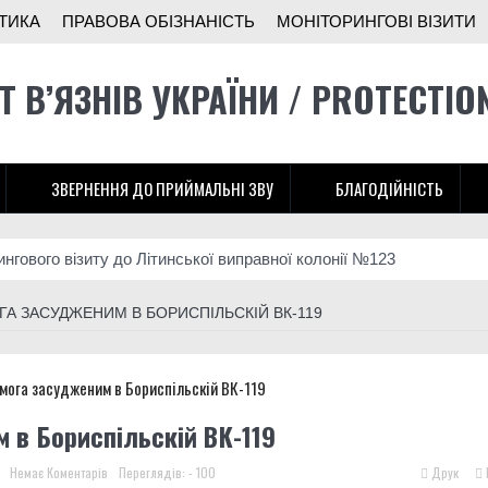
ТИКА
ПРАВОВА ОБІЗНАНІСТЬ
МОНІТОРИНГОВІ ВІЗИТИ
Т В’ЯЗНІВ УКРАЇНИ / PROTECTIO
ЗВЕРНЕННЯ ДО ПРИЙМАЛЬНІ ЗВУ
БЛАГОДІЙНІСТЬ
ингового візиту до Літинської виправної колонії №123
тунок українців, хтось, за версією слідства, заробляв на допомоз
А ЗАСУДЖЕНИМ В БОРИСПІЛЬСКІЙ ВК-119
м шансом? Що говорять колишні засуджені, командири та правоза
ингового візиту до Вінницької виправної колонії №86
ингового візиту до Вінницької установи виконання покарань №1
 в Бориспільскій ВК-119
в ОБСЄ докази депортації людей із місць несвободи на тимчасо
Немає Коментарів
Переглядів: - 100
Друк