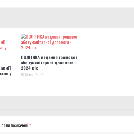
ПОЛІТИКА надання грошової
або гуманітарної допомоги –
 армії
2024 рік
ламп у
10 Січня, 2024
і поля позначені
*