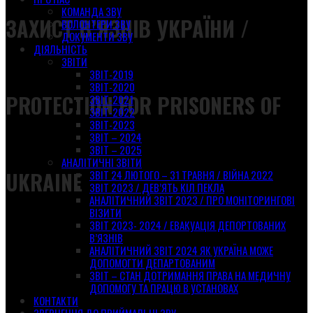
КОМАНДА ЗВУ
ЗАХИСТ В’ЯЗНІВ УКРАЇНИ /
ВОЛОНТЕРИ ЗВУ
ДОКУМЕНТИ ЗВУ
ДІЯЛЬНІСТЬ
ЗВІТИ
ЗВІТ-2019
ЗВІТ-2020
PROTECTION FOR PRISONERS OF
ЗВІТ-2021
ЗВІТ-2022
ЗВІТ-2023
ЗВІТ – 2024
ЗВІТ – 2025
АНАЛІТИЧНІ ЗВІТИ
UKRAINE
ЗВІТ 24 ЛЮТОГО – 31 ТРАВНЯ / ВІЙНА 2022
ЗВІТ 2023 / ДЕВ’ЯТЬ КІЛ ПЕКЛА
АНАЛІТИЧНИЙ ЗВІТ 2023 / ПРО МОНІТОРИНГОВІ
ВІЗИТИ
ЗВІТ 2023- 2024 / ЕВАКУАЦІЯ ДЕПОРТОВАНИХ
В’ЯЗНІВ
АНАЛІТИЧНИЙ ЗВІТ 2024 ЯК УКРАЇНА МОЖЕ
ДОПОМОГТИ ДЕПАРТОВАНИМ
ЗВІТ – СТАН ДОТРИМАННЯ ПРАВА НА МЕДИЧНУ
ДОПОМОГУ ТА ПРАЦЮ В УСТАНОВАХ
КОНТАКТИ