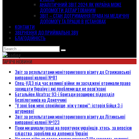
АНАЛІТИЧНИЙ ЗВІТ 2024 ЯК УКРАЇНА МОЖЕ
ДОПОМОГТИ ДЕПАРТОВАНИМ
ЗВІТ – СТАН ДОТРИМАННЯ ПРАВА НА МЕДИЧНУ
ДОПОМОГУ ТА ПРАЦЮ В УСТАНОВАХ
КОНТАКТИ
ЗВЕРНЕННЯ ДО ПРИЙМАЛЬНІ ЗВУ
БЛАГОДІЙНІСТЬ
ГАРЯЧІ НОВИНИ
Звіт за результатами моніторингового візиту до Стрижавської
виправної колонії №81
Спец-УДЗ під час великої війни: як засуджені отримали право
захищати Україну і які проблеми ще не розв’язані
Батальйон Alcatraz 93-ї бригади розширює підрозділ
безпілотників на Донеччині
“У зоні бою мені спокійніше, ніж у тюрмі”: історія бійця 3-ї
штурмової
Звіт за результатами моніторингового візиту до Літинської
виправної колонії №123
Поки ми шукали гроші на порятунок українців, хтось, за версією
слідства, заробляв на допомозі Україні
Чи може військо стати другим шансом? Що говорять колишні