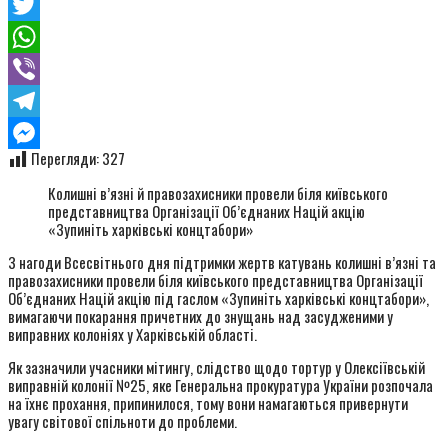
Facebook
Twitter
WhatsApp
Viber
Telegram
Перегляди:
327
Messenger
Колишні в’язні й правозахисники провели біля київського
представництва Організації Об’єднаних Націй акцію
«Зупиніть харківські концтабори»
З нагоди Всесвітнього дня підтримки жертв катувань колишні в’язні та
правозахисники провели біля київського представництва Організації
Об’єднаних Націй акцію під гаслом «Зупиніть харківські концтабори»,
вимагаючи покарання причетних до знущань над засудженими у
виправних колоніях у Харківській області.
Як зазначили учасники мітингу, слідство щодо тортур у Олексіївській
виправній колонії №25, яке Генеральна прокуратура України розпочала
на їхнє прохання, припинилося, тому вони намагаються привернути
увагу світової спільноти до проблеми.