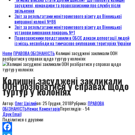
засуджені, командири та правозахисники про службу після
звільнення
Звіт за результатами моніторингового візиту до Вінницької
виправної колонії №86
Звіт за результатами моніторингового візиту до Вінницької
установи виконання покарань №1
Правозахисники представили в ОБСЄ докази депортації людей
із місць несвободи на тимчасово окупованих територіях України
Home
ПРАВОВА ОБІЗНАНІСТЬ
Колишні засуджені закликали ООН
розібратися у справах щодо туртур у колоніях
Колишні засуджені закликали
ООН розібратися у справах щодо
туртур у колоніях
Автор:
Олег Цвілий
on:
25 Грудня, 2018
Рубрика:
ПРАВОВА
ОБІЗНАНІСТЬ
Немає Коментарів
Переглядів: - 54
Друк
Email
Поділитися с друзями: