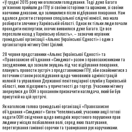
«У грудні 2015 року ми оголосили голодування. Тоді дуже багато
ув’язнених прийшли до ГПУ зі своїми історіями та шрамами, зі своїми
наочними доказами, що залишилися після відбування покарання. Нам
вдалося досягти створення спеціальної слідчої комісії, яка мала
розбирати злочини у Харківській області. Однак як тільки люди почали
проходити експертизи, охочих виявилося дуже багато. Це все
переслали назад у Харківську область», – зазначив керівник
громадської організації «Альянс Української Єдності» і один з
організаторів мітингу Олег Цвілий.
28 червня представники «Альянс Української Єдності» та
«Правозахисне об’єднання «Синдикат» разом з правозахисниками та
засудженими, що зазнали знущань під час відбування покарання,
планують провести зустріч з представниками ГПУ, аби ознайомитися з
поточним станом розслідування щодо чиновників адміністрацій
колоній та управління Державної пенітенціарної служби у Харківській
області, яких підозрюють у причетності до тортур. Учасники мітингу
звернулися до ООН з проханням призначити наглядача, який би був
присутній на цій зустрічі.
Як наголосив голова громадської організації «Правозахисне
об’єднання «Синдикат» Євген Чепелянський, учасники акції готові
надати ООН свідчення щодо випадків жорстокого порушення прав
людини у місцях позбавлення волі, серед яких ґвалтування,
перетягування гамівної сорочки та травмування рук наручниками.