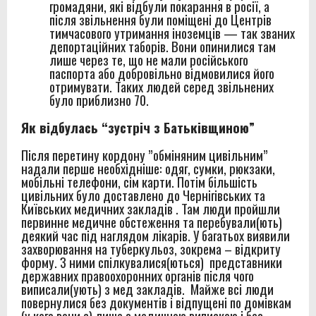
громадяни, які відбули покарання в росії, а
після звільнення були поміщені до Центрів
тимчасового утримання іноземців — так званих
депортаційних таборів. Вони опинилися там
лише через те, що не мали російського
паспорта або добровільно відмовилися його
отримувати. Таких людей серед звільнених
було приблизно 70.
Як відбулась “зустріч з Батьківщиною”
Після перетину кордону ”обміняним цивільним”
надали перше необхідніше: одяг, сумки, рюкзаки,
мобільні телефони, сім карти. Потім більшість
цивільних було доставлено до Чернігівських та
Київських медичних закладів . Там люди пройшли
первинне медичне обстеження та перебували(ють)
деякий час під наглядом лікарів. У багатьох виявили
захворювання на туберкульоз, зокрема – відкриту
форму. З ними спілкувалися(ються) представники
державних правоохоронних органів після чого
виписали(ують) з мед закладів. Майже всі люди
повернулися без документів і відпущені по домівкам
(у кого вони є) лише з медичною випискою і без