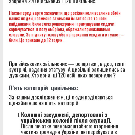
зокрема 270 військових і 120 цивільних.
Насамперед варто зазначити, що росіяни коли везли на обмін
наших людей, навмисно зажимали їм зап’ясьтя та ноги
кайданками, били електрошокерами і примушували сидячи
скрючуватися в позу ембріона, ображали принизливими
словами. За підняту голову або на прохання сходити в туалет –
били. Це тривало до 12 годин.
Про військових звільнених — репортажі, відео, теплі
зустрічі, надання статусу. А цивільні залишились за
дужками. Хто вони, ці 120 осіб, яких повернули ?
П’ять категорій цивільних:
За нашим дослідженням, ці люди поділяються
щонайменше на п’ять категорій:
Колишні засуджені, депортовані з
українських колоній після окупації.
Після початку повномасштабного вторгнення
частина громадян України, які перебували в