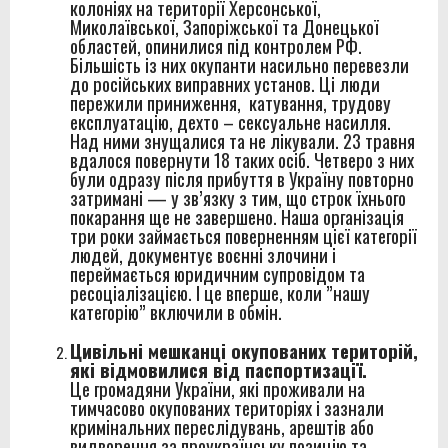
колоніях на території Херсонської,
Миколаївської, Запоріжської та Донецької
областей, опинилися під контролем РФ.
Більшість із них окупанти насильно перевезли
до російських виправних установ. Ці люди
пережили приниження, катування, трудову
експлуатацію, дехто – сексуальне насилля.
Над ними знущалися та не лікували. 23 травня
вдалося повернути 18 таких осіб. Четверо з них
були одразу після прибуття в Україну повторно
затримані — у зв’язку з тим, що строк їхнього
покарання ще не завершено. Наша організація
три роки займається поверненням цієї категорії
людей, документує воєнні злочини і
переймається юридичним супровідом та
ресоціалізацією. І це вперше, коли ”нашу
категорію” включили в обмін.
Цивільні мешканці окупованих територій,
які відмовилися від паспортизації.
Це громадяни України, які проживали на
тимчасово окупованих територіях і зазнали
кримінальних переслідувань, арештів або
видворення за проукраїнську позицію та