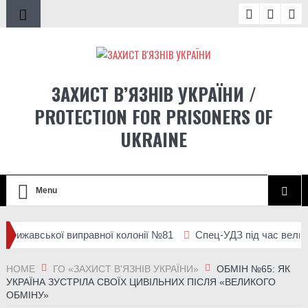
ЗАХИСТ В’ЯЗНІВ УКРАЇНИ /
PROTECTION FOR PRISONERS OF
UKRAINE
Menu
ижавської виправної колонії №81
Спец-УДЗ під час великої ві
ції людей із місць несвободи на тимчасово окупованих територ
HOME
ГО «ЗАХИСТ В'ЯЗНІВ УКРАЇНИ»
ОБМІН №65: ЯК
УКРАЇНА ЗУСТРІЛА СВОЇХ ЦИВІЛЬНИХ ПІСЛЯ «ВЕЛИКОГО
ОБМІНУ»