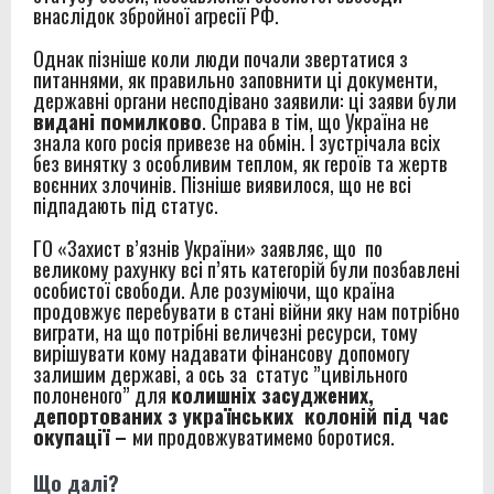
внаслідок збройної агресії РФ.
Однак пізніше коли люди почали звертатися з
питаннями, як правильно заповнити ці документи,
державні органи несподівано заявили: ці заяви були
видані помилково
. Справа в тім, що Україна не
знала кого росія привезе на обмін. І зустрічала всіх
без винятку з особливим теплом, як героїв та жертв
воєнних злочинів. Пізніше виявилося, що не всі
підпадають під статус.
ГО «Захист в’язнів України» заявляє, що по
великому рахунку всі п’ять категорій були позбавлені
особистої свободи. Але розуміючи, що країна
продовжує перебувати в стані війни яку нам потрібно
виграти, на що потрібні величезні ресурси, тому
вирішувати кому надавати фінансову допомогу
залишим державі, а ось за статус ”цивільного
полоненого” для
колишніх засуджених,
депортованих з українських колоній під час
окупації –
ми продовжуватимемо боротися.
Що далі?