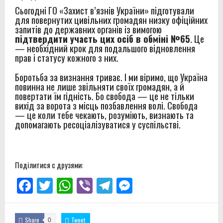
Сьогодні ГО «Захист в’язнів України» підготували
для повернутих цивільних громадян низку офіційних
запитів до державних органів із вимогою
підтвердити участь цих осіб в обміні №65
. Це
— необхідний крок для подальшого відновлення
прав і статусу кожного з них.
Боротьба за визнання триває. І ми віримо, що Україна
повинна не лише звільняти своїх громадян, а й
повертати їм гідність. Бо свобода — це не тільки
вихід за ворота з місць позбавлення волі. Свобода
— це коли тебе чекають, розуміють, визнають та
допомагають ресоціалізуватися у суспільстві.
Поділитися с друзями:
Facebook
Twitter
WhatsApp
Viber
Telegram
Messenger
Share
Tweet
0