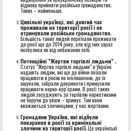
відмову прийняти російське громадянство.
Таких – найменьше.
Цивільні українці, які довгий час
проживали на території росії і не
отримували російське громадянство.
Більшість таких людей переїхали проживати
до росії ще до 2014 року, але від них зараз
позбулися як від небажаних осіб.
Потенційні ”Жертви торгівлі людьми” .
Статус ”Жертва торгівлі людьми” в Україні
надають людям, які ще до війни поїхали
працювати в росію по оголошенню, де їх
ошукали, забрали документи і примусили
працювати нарко-кур’єрами. В росії таких
людей засуджують за торгівлю наркотиками
не беручи до уваги – примус. Там вони
вважаються злочинцями, у нас жертвами.
Громадяни України, які відбули
покарання в росії за кримінальні
злочини на території росії.
Це українські