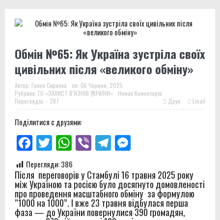
Обмін №65: Як Україна зустріла своїх
цивільних після «великого обміну»
Автор:
Ганна Скрипка
on:
06 Червня, 2025
Рубрика:
ГО «ЗАХИСТ В'ЯЗНІВ УКРАЇНИ»
Немає Коментарів
Переглядів: - 287
Друк
Email
Поділитися с друзями:
Facebook
Twitter
WhatsApp
Viber
Telegram
Messenger
Перегляди:
386
Після переговорів у Стамбулі 16 травня 2025 року
між Україною та росією було досягнуто домовленості
про проведення масштабного обміну за формулою
“1000 на 1000”. І вже 23 травня відбулася перша
фаза — до України повернулися 390 громадян,