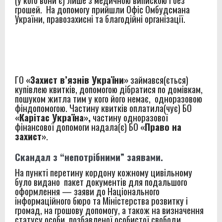
грошей. На допомогу прийшли Офіс Омбудсмана
України, правозахисні та благодійні організації.
ГО
«Захист в’язнів України»
займався(ється)
купівлею квитків, допомогою дібратися по домівкам,
пошуком житла тим у кого його немає, одноразовою
фіндопомогою. Частину квитків оплатила(чує) БО
«Карітас Україна»,
частину одноразової
фінансової допомоги надала(є) БО
«Право на
захист»
.
Скандал з “непотрібними” заявами.
На пункті перетину кордону кожному цивільному
було видано пакет документів для подальшого
оформлення — заяви до Національного
інформаційного бюро та Міністерства розвитку і
громад, на грошову допомогу, а також на визначення
статусу особи, позбавленої особистої свободи