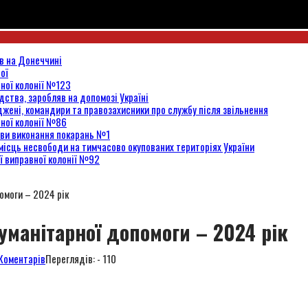
ів на Донеччині
вої
вної колонії №123
ідства, заробляв на допомозі Україні
жені, командири та правозахисники про службу після звільнення
вної колонії №86
нови виконання покарань №1
місць несвободи на тимчасово окупованих територіях України
ї виправної колонії №92
омоги – 2024 рік
уманітарної допомоги – 2024 рік
Коментарів
Переглядів: - 110