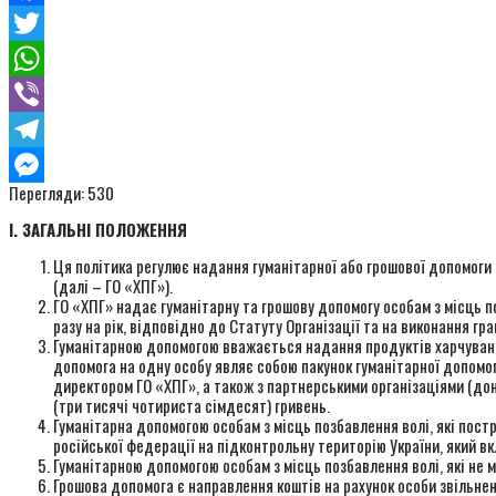
Facebook
Twitter
WhatsApp
Viber
Telegram
Перегляди:
530
Messenger
І. ЗАГАЛЬНІ ПОЛОЖЕННЯ
Ця політика регулює надання гуманітарної або грошової допомоги 
(далі – ГО «ХПГ»).
ГО «ХПГ» надає гуманітарну та грошову допомогу особам з місць по
разу на рік, відповідно до Статуту Організації та на виконання г
Гуманітарною допомогою вважається надання продуктів харчування, 
допомога на одну особу являє собою пакунок гуманітарної допомог
директором ГО «ХПГ», а також з партнерськими організаціями (до
(три тисячі чотириста сімдесят) гривень.
Гуманітарна допомогою особам з місць позбавлення волі, які пос
російської федерації на підконтрольну територію України, який вк
Гуманітарною допомогою особам з місць позбавлення волі, які не
Грошова допомога є направлення коштів на рахунок особи звільнено