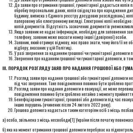
До заяви про отримання грошової, гуманітарної додається копія п
обробку персональних даних, копія свідоцтва про народження дити
будинку, виписка з Єдиного реєстру досудових розслідувань), копі
паперовому або електронному вигляді. Електронні копії необхідн
копій документів. Відсутність зазначених документів унеможливлю
Якщо заявник не надає інформацію, необхідну для заповнення заяв
телефону, заявник може вказати номер іншої (довіреної) особи.
Заявник, який отримує відмову, має право знати, чому його/її не 
відбору, вказаних у цій Політиці.
У разі звернення за наданням грошової чи гуманітарної допомоги 
Звернення про наданням грошової чи гуманітарної допомоги, в том
ІІІ. ПОРЯДОК РОЗГЛЯДУ ЗАЯВ ПРО НАДАННЯ ГРОШОВОЇ АБО ГУМ
Розгляд заяви про надання грошової або гуманітарної допомоги н
під час звернення. Таке повідомлення повинно бути зроблено прот
Розгляд заяви про надання допомоги в евакуації, не може переви
повідомлення повинно бути зроблено негайно з моменту прийняття
Бенефіціарами гуманітарної, грошової або допомоги під час евакуа
інших порушень (вчинених після 24 лютого 2022 року).
Грошова допомога надається таким категоріям осіб з місць позбав
а) особа, звільнена з місць несвободи[1] України після початку повнома
б) яка на момент отримання грошової допомоги перебуває на підконтрольн