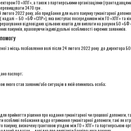
ектором ГО «ХПГ», а також з партнерськими організаціями (грантодавцями
перевищувати 3470 грн .
24 лютого 2022 року, або придбання для нього пакунку гуманітарної допомо
 надалі – БО «БФ «СПР»), яка виступає посередником між ГО «ХПГ» та кі
ерахування відповідних цільових коштів для виплати на рахунок БО «БФ «
них пакунків, враховуючи індивідуальні особливості окремих заявників.
ОПОМОГУ
еної з місць позбавлення волі після 24 лютого 2022 року до директора Б
дано паспорт;
ою якого став заявник/або ситуацію в якій опинилась особа;
 для прийняття рішення про надання гуманітарної чи грошової допомоги, так
и особливі побажання щодо отримання гуманітарної допомоги, такі як отр
о пакунку, визначену грантовою угодою між ГО « ХПГ» та партнерською орг
доданий додаток – довідка про реквізити банківського рахунку.