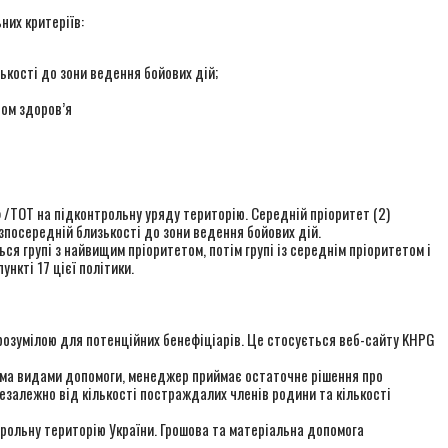
них критеріїв:
ькості до зони ведення бойових дій;
ном здоров’я
ф /ТОТ на підконтрольну уряду територію. Середній пріоритет (2)
езпосередній близькості до зони ведення бойових дій.
ся групі з найвищим пріоритетом, потім групі із середнім пріоритетом і
нкті 17 цієї політики.
зрозумілою для потенційних бенефіціарів. Це стосується веб-сайту KHPG
бома видами допомоги, менеджер приймає остаточне рішення про
залежно від кількості постраждалих членів родини та кількості
рольну територію України. Грошова та матеріальна допомога