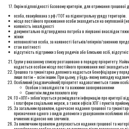
Окрім відповідності базовому критерію, для отримання грошової д
особа, евакуйована з рф /ТОТ на підконтрольну уряду територію.
місце постійного проживання особи знаходиться на окупованій (не
наявність інвалідності
документально підтверджена потреба в лікуванні внаслідок тяжкої
жінки
неповнолітня особа, за наявності батьків/опікунів/законних пред
стан вагітності
відсутність підтримки з боку родичів або близьких осіб, відсутніст
Групи у вказаному списку розташовано в порядку пріоритету. Найв
надається особам місце постійного проживання якої знаходиться н
Грошова та гуманітарна допомога надається бенефіціарам у порядку
лише потім – всім іншим. При цьому, у будь-якому випадку надзвича
Особливий (надзвичайний) пріоритет надаватиметься таким особам
Особам з інвалідністю та важкими захворюваннями
Самотнім людям похилого віку
ГО «ХПГ» зобов’язується розміщувати інформацію про критерії ві
і платформ соціальних мереж, а також офісів ХПГ і пунктів прийому
За загальним правилом, одночасне надання грошової та гуманітар
призначення одного з видів допомоги з урахуванням особливих об
вчинених відносно них злочинів.
За виключним правилом допускається надання грошової та матеріа
евакуйованим особам надається виключно після повернення на пі