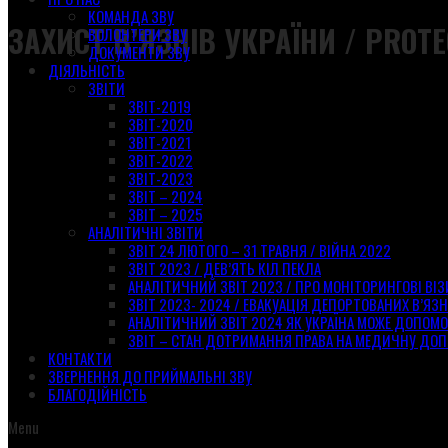
КОМАНДА ЗВУ
ЗАХИСТ В’ЯЗНІВ УКРАЇНИ / PROTE
ВОЛОНТЕРИ ЗВУ
ДОКУМЕНТИ ЗВУ
ДІЯЛЬНІСТЬ
ЗВІТИ
ЗВІТ-2019
ЗВІТ-2020
ЗВІТ-2021
ЗВІТ-2022
ЗВІТ-2023
ЗВІТ – 2024
ЗВІТ – 2025
АНАЛІТИЧНІ ЗВІТИ
ЗВІТ 24 ЛЮТОГО – 31 ТРАВНЯ / ВІЙНА 2022
ЗВІТ 2023 / ДЕВ’ЯТЬ КІЛ ПЕКЛА
АНАЛІТИЧНИЙ ЗВІТ 2023 / ПРО МОНІТОРИНГОВІ ВІ
ЗВІТ 2023- 2024 / ЕВАКУАЦІЯ ДЕПОРТОВАНИХ В’ЯЗН
АНАЛІТИЧНИЙ ЗВІТ 2024 ЯК УКРАЇНА МОЖЕ ДОПОМ
ЗВІТ – СТАН ДОТРИМАННЯ ПРАВА НА МЕДИЧНУ ДОП
КОНТАКТИ
ЗВЕРНЕННЯ ДО ПРИЙМАЛЬНІ ЗВУ
БЛАГОДІЙНІСТЬ
Menu