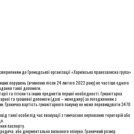
 зверненням до Громадської організації «Харківська правозахисна група»
 інших порушень (вчинених після 24 лютого 2022 року) не частіше одного
надання такої допомоги.
рії та гігієни та інших предметів першої необхідності. Гуманітарна
тарної та грошової допомоги (далі – менеджер) за погодженням з
и. Гранична вартість гуманітарного пакунку не може перевищувати 3470
ід такої особи під час евакуації з тимчасово окупованих територій або
що.
ння паспорту.
 родича, або документально визнаного опікуна. Граничний розмір