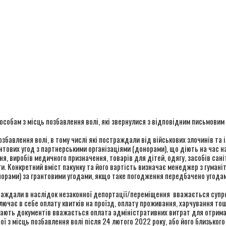
особам з місць позбавлення волі, які звернулися з відповідним письмовим
збавлення волі, в тому числі які постраждали від військових злочинів та
рантових угод з партнерськими організаціями (донорами), що діють на час 
виробів медичного призначення, товарів для дітей, одягу, засобів саніта
и. Конкретний вміст пакунку та його вартість визначає менеджер з гумані
норами) за грантовими угодами, якщо таке погодження передбачено угодам
траждали в наслідок незаконної депортації/переміщення вважається супров
лючає в себе оплату квитків на проїзд, оплату проживання, харчування то
 мають документів вважається оплата адміністративних витрат для отрима
ї з місць позбавлення волі після 24 лютого 2022 року, або його близького