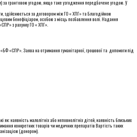
) за грантовою угодою, якщо таке узгодження передбачене угодою. У
ги, здійснюється за договором між ГО « ХПГ» та Благодійною
нцевим бенефіціаром, особою з місць позбавлення волі. Надання
СПР» з рахунку ГО « ХПГ».
О «БФ «СПР». Заява на отримання гуманітарної, грошової та допомоги під
і як: наявність малолітніх або неповнолітніх дітей, наявність близьких
имання конкретних товарів чи медичних препаратів Вартість таких
анізацією (донором).