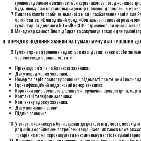
грошової допомоги визначається керівником за погодженням з дир
будь-якому разі максимальний розмір грошової допомоги не може 
Виплата коштів особи звільненої з місць позбавлення волі після 
організацією «Благодійний фонд «Соціально-правовий розвиток» (
гуманітарної допомоги БО «БФ «СПР» здійснюється лише після пер
Менеджер самостійно підбирає та закуповує товари для гуманітар
ІІ. ПОРЯДОК ПОДАННЯ ЗАЯВКИ НА ГУМАНІТАРНУ АБО ГРОШОВУ Д
Гуманітарна та грошова надається на підставі заяви особи звільн
час евакуації повинна містити:
Прізвище, ім’я та по батькові заявника;
Дату народження заявника;
Номер та серія паспорту заявника, відомості про те, ким і коли ви
Ідентифікаційний податковий номер заявника;
Короткий опис воєнного злочину чи порушення прав людини, жертв
Контактні телефони заявника;
Контактну адресу заявника;
Дату написання заяви;
Підпис заявника.
У заяві також можуть бути вказані додаткові відомості, необхідні
родичів з особливими потребами тощо. Заявник також може вказат
товарів не може перевищувати максимальну вартість гуманітарног
До заяви про отримання грошової допомоги обов’язково має бути 