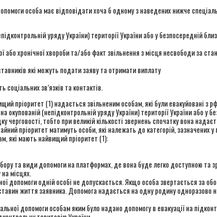
опомоги особа має відповідати хоча б одному з наведених нижче спеціаль
підконтрольній уряду України) території України або у безпосередній близ
 або хронічної хвороби та/або факт звільнення з місця несвободи за ста
ставників які можуть подати заяву та отримати виплату
ь соціальних зв’язків та контактів.
ищий пріоритет (1) надається звільненим особам, які були евакуйовані з р
а окупованій (непідконтрольній уряду України) території України або у б
 черговості, тобто при великій кількості звернень спочатку вона надаєть
йний пріоритет матимуть особи, які належать до категорій, зазначених у пу
, які мають найвищий пріоритет (1):
дбору та види допомоги на платформах, де вона буде легко доступною та 
 на місцях.
ної допомоги одній особі не допускається. Якщо особа звертається за о
ставин життя заявника. Допомога надається на одну родину одноразово не
льної допомоги особам яким було надано допомогу в евакуації на підконт
дконтрольну територію України.