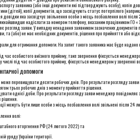
аспорту заявника (або інші документи які підтверджують особу), копія до
ни (дітей), копії документів, що засвідчують статус потерпілого (напри
я довідки яка засвідчує звільнення особи з місць позбавлення волі після
о якнайшвидше надіслати за номером телефону, вказаним працівником ГО «
є розгляд заяви. У випадку ненадання заявником зазначених документів п
и, та (або) не має необхідних документів, рішення про прийняття або ві
обрали для отримання допомоги. На запит такого заявника має буде надано
під час особистого виїзного прийому, таке звернення фіксується менеджер
у числі під час особистого прийому, фіксується менеджером у зверненні в
АНІТАРНОЇ ДОПОМОГИ
е може перевищувати десяти робочих днів. Про результати розгляду заяв
ягом трьох робочих днів з моменту прийняття рішення.
щувати однієї доби. Про результати розгляду заяви менеджер повідомляє з
 рішення.
ції можуть бути лише особи з місць позбавлення волі звільнені після 24 лю
лення волі:
сштабного вторгнення РФ (24 лютого 2022) та
ій уряду України території.