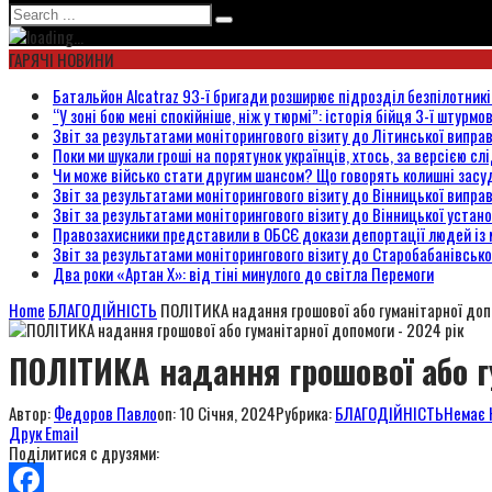
ГАРЯЧІ НОВИНИ
Батальйон Alcatraz 93-ї бригади розширює підрозділ безпілотник
“У зоні бою мені спокійніше, ніж у тюрмі”: історія бійця 3-ї штурмо
Звіт за результатами моніторингового візиту до Літинської випра
Поки ми шукали гроші на порятунок українців, хтось, за версією сл
Чи може військо стати другим шансом? Що говорять колишні засуд
Звіт за результатами моніторингового візиту до Вінницької випра
Звіт за результатами моніторингового візиту до Вінницької уста
Правозахисники представили в ОБСЄ докази депортації людей із 
Звіт за результатами моніторингового візиту до Старобабанівсько
Два роки «Артан Х»: від тіні минулого до світла Перемоги
Home
БЛАГОДІЙНІСТЬ
ПОЛІТИКА надання грошової або гуманітарної доп
ПОЛІТИКА надання грошової або г
Автор:
Федоров Павло
on:
10 Січня, 2024
Рубрика:
БЛАГОДІЙНІСТЬ
Немає 
Друк
Email
Поділитися с друзями: