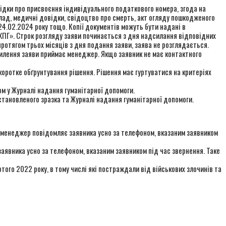
відки про присвоєння індивідуального податкового номера, згода на
клад, медичні довідки, свідоцтво про смерть, акт огляду пошкодженого
 24.02.2024 року тощо. Копії документів можуть бути надані в
 ХПГ». Строк розгляду заяви починається з дня надсилання відповідних
ротягом трьох місяців з дня подання заяви, заява не розглядається.
дхилення заяви приймає менеджер. Якщо заявник не має контактного
 коротке обґрунтування рішення. Рішення має гуртуватися на критеріях
ом у Журналі надання гуманітарної допомоги.
становленого зразка та Журналі надання гуманітарної допомоги.
и менеджер повідомляє заявника усно за телефоном, вказаним заявником
аявника усно за телефоном, вказаним заявником під час звернення. Таке
того 2022 року, в тому числі які постраждали від військових злочинів та