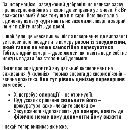
За інформацією, засуджений добровільно написав заяву
про повернення його з лікарні до виправно установи. Як Ви
вважаєте чому? А все тому що в лікарні його поклали в
одиночну палату куди навіть не заходили лікарі, а хворий
не міг підійти навіть до двері.
І, щоб було ще «веселише», після повернення до виправної
установи його посадили в камеру
разом із засудженим,
який також не може самостійно пересуватися
.
Тобто, в одній камері – двоє людей, які навіть води собі не
можуть подати без сторонньої допомоги.
Виглядає як відкритий знущальний експеримент на
виживання. У колоніях і тюрмах зневага до хворих в’язнів –
звична практика.
Але тут рівень цинізму перевершив
сам себе
.
Х. потребує
операції
– не отримує її.
Суд ухвалює рішення
звільнити його
–
прокуратура каже «чекайте апеляцію».
Засудженого відправляють
до камери, навіть де
фізично немає кому допомогти йому вижити
.
І нехай тепер виживає як може.