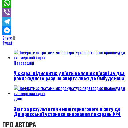
Twitter
WhatsApp
Viber
Telegram
Share
0
Messenger
Tweet
Попередній
У скарзі відмовити: у п’яти колоніях в’язні за два
роки жодного разу не зверталися до Омбудсмена
Далі
Звіт за результатами моніторингового візиту до
Дніпровської установи виконання покарань №4
ПРО АВТОРА