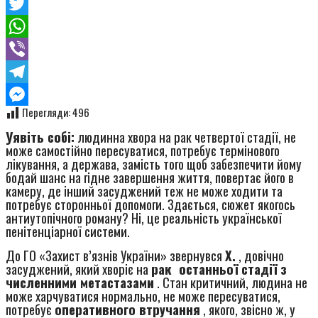
Facebook
Twitter
WhatsApp
Viber
Telegram
Перегляди:
496
Messenger
Уявіть собі:
людинна хвора на рак четвертої стадії, не
може самостійно пересуватися, потребує термінового
лікування, а держава, замість того щоб забезпечити йому
бодай шанс на гідне завершення життя, повертає його в
камеру, де інший засуджений теж не може ходити та
потребує сторонньої допомоги. Здається, сюжет якогось
антиутопічного роману? Ні, це реальність української
пенітенціарної системи.
До ГО «Захист в’язнів України» звернувся
Х.
, довічно
засуджений, який хворіє на
рак останньої стадії з
численними метастазами
. Стан критичний, людина не
може харчуватися нормально, не може пересуватися,
потребує
оперативного втручання
, якого, звiсно ж, у