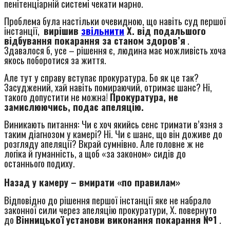
пенітенціарній системі чекати марно.
Проблема була настільки очевидною, що навіть суд першої
інстанції,
вирішив
звільнити
Х. від подальшого
відбування покарання за станом здоров’я
.
Здавалося б, усе – рішення є, людина має можливість хоча
якось поборотися за життя.
Але тут у справу вступає прокуратура. Бо як це так?
Засуджений, хай навіть помираючий, отримає шанс? Ні,
такого допустити не можна!
Прокуратура, не
замислюючись, подає апеляцію.
Виникають питання: Чи є хоч якийсь сенс тримати в’язня з
таким діагнозом у камері? Ні. Чи є шанс, що він доживе до
розгляду апеляції? Вкрай сумнівно. Але головне ж не
логіка й гуманність, а щоб «за законом» сидів до
останнього подиху.
Назад у камеру – вмирати «по правилам»
Відповідно до рішення першої інстанції яке не набрало
законної сили через апеляцію прокуратури, Х. повернуто
до
Вінницької установи виконання покарання №1
.