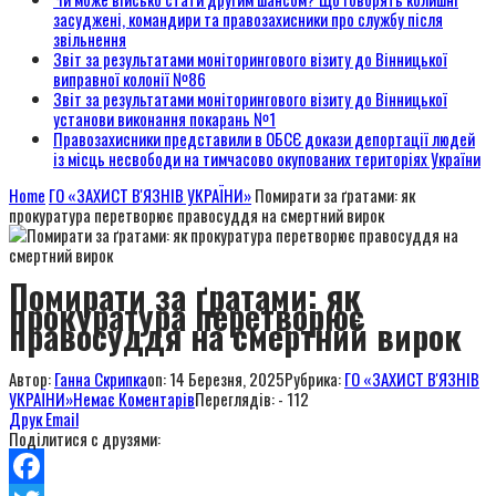
засуджені, командири та правозахисники про службу після
звільнення
Звіт за результатами моніторингового візиту до Вінницької
виправної колонії №86
Звіт за результатами моніторингового візиту до Вінницької
установи виконання покарань №1
Правозахисники представили в ОБСЄ докази депортації людей
із місць несвободи на тимчасово окупованих територіях України
Home
ГО «ЗАХИСТ В'ЯЗНІВ УКРАЇНИ»
Помирати за ґратами: як
прокуратура перетворює правосуддя на смертний вирок
Помирати за ґратами: як
прокуратура перетворює
правосуддя на смертний вирок
Автор:
Ганна Скрипка
on:
14 Березня, 2025
Рубрика:
ГО «ЗАХИСТ В'ЯЗНІВ
УКРАЇНИ»
Немає Коментарів
Переглядів: - 112
Друк
Email
Поділитися с друзями: