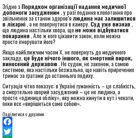
Згідно з
Порядком організації надання медичної
допомоги засудженим
, у разі подання клопотання про
звільнення за станом здоров’я
людина має залишитися
в лікарні
, а не повернутися в камеру.
Суд уже визнав
,
що людина настільки хвора, що
не може відбуватися
покарання
. Але ж кого цікавити закон, коли можна
просто ігнорувати його?
Якщо найближчим часом Х. не повернуть до медичного
закладу,
це буде нічого іншого, як смертний вирок,
винесений державою
. Не судом, не законом, а самою
системою, яка настільки безжальна, що навіть приречених
тримає за гратами до останнього подиху.
Ситуація чітко показує: в Україні гуманність – це слабкість,
а смертельно хворий засуджений – це не людина, а
просто «одиниця обліку», яку можна кинути в кут і чекати,
поки все «вирішиться само собою».
Поділитися с друзями:
Facebook