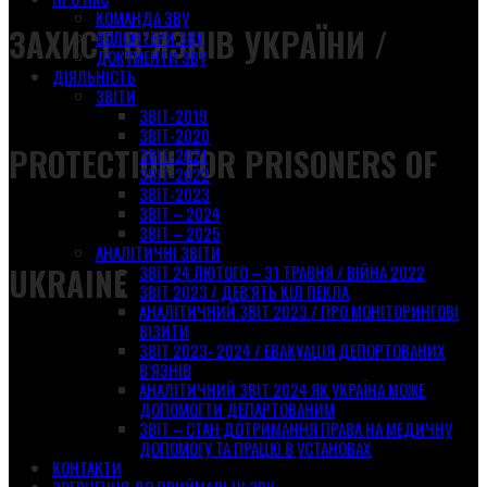
КОМАНДА ЗВУ
ЗАХИСТ В’ЯЗНІВ УКРАЇНИ /
ВОЛОНТЕРИ ЗВУ
ДОКУМЕНТИ ЗВУ
ДІЯЛЬНІСТЬ
ЗВІТИ
ЗВІТ-2019
ЗВІТ-2020
PROTECTION FOR PRISONERS OF
ЗВІТ-2021
ЗВІТ-2022
ЗВІТ-2023
ЗВІТ – 2024
ЗВІТ – 2025
АНАЛІТИЧНІ ЗВІТИ
UKRAINE
ЗВІТ 24 ЛЮТОГО – 31 ТРАВНЯ / ВІЙНА 2022
ЗВІТ 2023 / ДЕВ’ЯТЬ КІЛ ПЕКЛА
АНАЛІТИЧНИЙ ЗВІТ 2023 / ПРО МОНІТОРИНГОВІ
ВІЗИТИ
ЗВІТ 2023- 2024 / ЕВАКУАЦІЯ ДЕПОРТОВАНИХ
В’ЯЗНІВ
АНАЛІТИЧНИЙ ЗВІТ 2024 ЯК УКРАЇНА МОЖЕ
ДОПОМОГТИ ДЕПАРТОВАНИМ
ЗВІТ – СТАН ДОТРИМАННЯ ПРАВА НА МЕДИЧНУ
ДОПОМОГУ ТА ПРАЦЮ В УСТАНОВАХ
КОНТАКТИ