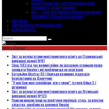
АНАЛІТИЧНИЙ ЗВІТ 2024 ЯК УКРАЇНА МОЖЕ
ДОПОМОГТИ ДЕПАРТОВАНИМ
ЗВІТ – СТАН ДОТРИМАННЯ ПРАВА НА МЕДИЧНУ
ДОПОМОГУ ТА ПРАЦЮ В УСТАНОВАХ
КОНТАКТИ
ЗВЕРНЕННЯ ДО ПРИЙМАЛЬНІ ЗВУ
БЛАГОДІЙНІСТЬ
ГАРЯЧІ НОВИНИ
Звіт за результатами моніторингового візиту до Стрижавської
виправної колонії №81
Спец-УДЗ під час великої війни: як засуджені отримали право
захищати Україну і які проблеми ще не розв’язані
Батальйон Alcatraz 93-ї бригади розширює підрозділ
безпілотників на Донеччині
“У зоні бою мені спокійніше, ніж у тюрмі”: історія бійця 3-ї
штурмової
Звіт за результатами моніторингового візиту до Літинської
виправної колонії №123
Поки ми шукали гроші на порятунок українців, хтось, за версією
слідства, заробляв на допомозі Україні
Чи може військо стати другим шансом? Що говорять колишні