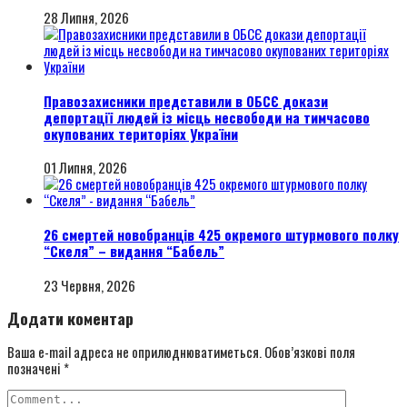
28 Липня, 2026
Правозахисники представили в ОБСЄ докази
депортації людей із місць несвободи на тимчасово
окупованих територіях України
01 Липня, 2026
26 смертей новобранців 425 окремого штурмового полку
“Скеля” – видання “Бабель”
23 Червня, 2026
Додати коментар
Ваша e-mail адреса не оприлюднюватиметься.
Обов’язкові поля
позначені
*