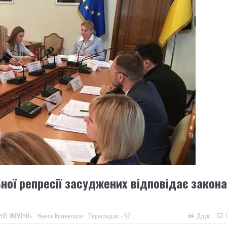
ної репресії засуджених відповідає закон
НІВ УКРАЇНИ»
Немає Коментарів
Переглядів: - 52
Друк