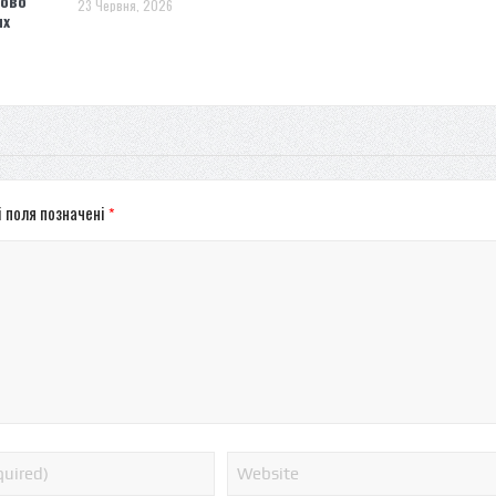
сово
23 Червня, 2026
ях
і поля позначені
*