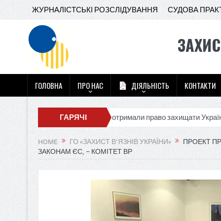
ЖУРНАЛІСТСЬКІ РОЗСЛІДУВАННЯ
СУДОВА ПРАК
ЗАХИС
ГОЛОВНА
ПРО НАС
ДІЯЛЬНІСТЬ
КОНТАКТИ
икої війни: як засуджені отримали право захищати Україну і які пр
ГАРЯЧІ
НОВИНИ
HOME
ГО «ЗАХИСТ В'ЯЗНІВ УКРАЇНИ»
ПРОЕКТ ПР
ЗАКОНАМ ЄС, – КОМІТЕТ ВР