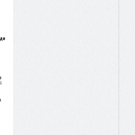
ади
в
ї
х