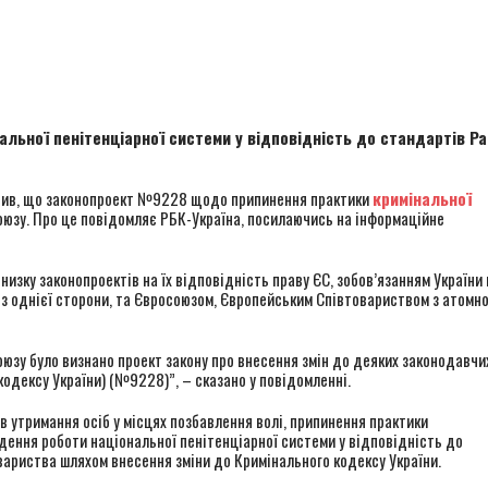
r
льної пенітенціарної системи у відповідність до стандартів Р
аявив, що законопроект №9228 щодо припинення практики
кримінальної
юзу. Про це повідомляє РБК-Україна, посилаючись на інформаційне
 низку законопроектів на їх відповідність праву ЄС, зобов’язанням України 
 з однієї сторони, та Євросоюзом, Європейським Співтовариством з атомно
оюзу було визнано проект закону про внесення змін до деяких законодавчи
кодексу України) (№9228)”, – сказано у повідомленні.
в утримання осіб у місцях позбавлення волі, припинення практики
дення роботи національної пенітенціарної системи у відповідність до
ариства шляхом внесення зміни до Кримінального кодексу України.