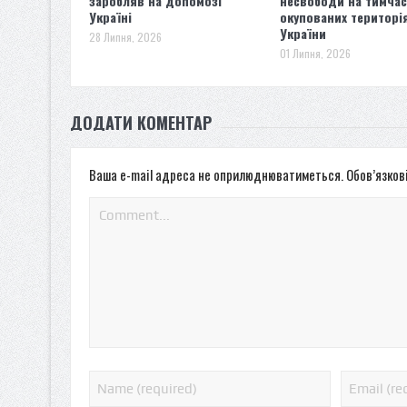
заробляв на допомозі
несвободи на тимча
Україні
окупованих територі
України
28 Липня, 2026
01 Липня, 2026
ДОДАТИ КОМЕНТАР
Ваша e-mail адреса не оприлюднюватиметься.
Обов’язков