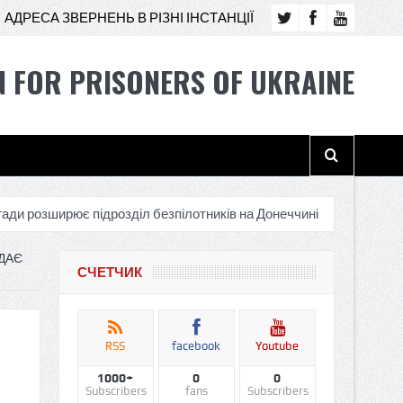
АДРЕСА ЗВЕРНЕНЬ В РІЗНІ ІНСТАНЦІЇ
N FOR PRISONERS OF UKRAINE
ирює підрозділ безпілотників на Донеччині
“У зоні бою мені с
ДАЄ
СЧЕТЧИК
RSS
facebook
Youtube
1000+
0
0
Subscribers
fans
Subscribers