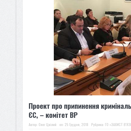
Проект про припинення криміналь
ЄС, – комітет ВР
Автор:
Олег Цвілий
on:
25 Грудня, 2018
Рубрика:
ГО «ЗАХИСТ В'ЯЗ