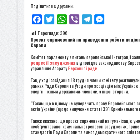
Поділитися с друзями:
Facebook
Twitter
WhatsApp
Viber
Telegram
Messenge
Перегляди:
396
Проект спрямований на приведення роботи націона
Європи
Комітет парламенту з питань європейської інтеграції з
репресії засуджених
відповідає законодавству Євросо
управління Апарату
Верховної ради
.
Так, у ході засідання 18 грудня члени комітету розглянули
рамках Ради Європи та Угоди про асоціацію між Україною,
енергії і їхніми державами-членами, з іншої сторони.
“Таким, що в цілому не суперечить праву Європейського с
актів України (щодо вилучення статті 391 Кримінального 
Також вказано, що проект спрямований на гуманізацію умо
необґрунтованої кримінальної репресії засуджених, приве
стандартів Ради Європи та вимог демократичного співтов