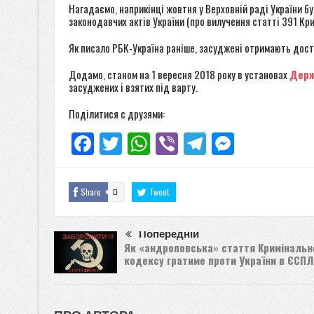
Нагадаємо, наприкінці жовтня у Верховній раді України 
законодавчих актів України (про вилучення статті 391 Кри
Як писало РБК-Україна раніше, засуджені отримають дост
Додамо, станом на 1 вересня 2018 року в установах
Держ
засуджених і взятих під варту.
Поділитися с друзями:
Facebook
Twitter
WhatsApp
Viber
Telegram
Messenge
Share
Tweet
0
Попередній
Як «андроповська» стаття Кримінальн
кодексу гратиме проти України в ЄСПЛ