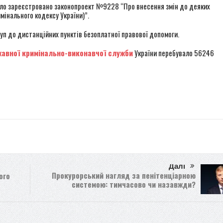
було зареєстровано законопроект №9228 “Про внесення змін до деяких
мінального кодексу України)”.
уп до дистанційних пунктів безоплатної правової допомоги.
авної кримінально-виконавчої служби
України перебувало 56246
r
Далі
Прокурорський нагляд за пенітенціарною
ого
системою: тимчасово чи назавжди?