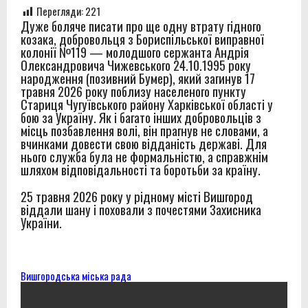
Перегляди:
221
службу після звільнення
Дуже боляче писати про ще одну втрату гідного
козака, добровольця з Бориспільської виправної
Звіт за результатами моніторингового візиту до
колонії №119 — молодшого сержанта Андрія
Олександровича Чижевського 24.10.1995 року
Вінницької виправної колонії №86
народження (позивний Бумер), який загинув 17
травня 2026 року поблизу населеного пункту
Звіт за результатами моніторингового візиту до
Стариця Чугуївського району Харківської області у
бою за Україну. Як і багато інших добровольців з
Вінницької установи виконання покарань №1
місць позбавлення волі, він прагнув не словами, а
вчинками довести свою відданість державі. Для
Правозахисники представили в ОБСЄ докази
нього служба була не формальністю, а справжнім
шляхом відповідальності та боротьби за країну.
депортації людей із місць несвободи на тимчасово
25 травня 2026 року у рідному місті Вишгород
окупованих територіях України
віддали шану і поховали з почестями Захисника
України.
Вишгородська міська рада