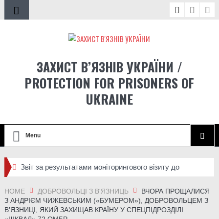
ЗАХИСТ В’ЯЗНІВ УКРАЇНИ /
PROTECTION FOR PRISONERS OF
UKRAINE
Menu
Звіт за результатами моніторингового візиту до
Стрижавської виправної колонії №81
HOME
ДОБРОВОЛЬЦІ З В'ЯЗНИЦЬ
ВЧОРА ПРОЩАЛИСЯ
З АНДРІЄМ ЧИЖЕВСЬКИМ («БУМЕРОМ»), ДОБРОВОЛЬЦЕМ З
Спец-УДЗ під час великої війни: як засуджені
В’ЯЗНИЦІ, ЯКИЙ ЗАХИЩАВ КРАЇНУ У СПЕЦПІДРОЗДІЛІ