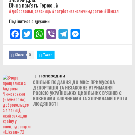
Вічна пам’ять Герою…🕯️
#добровольцізвязниць
#патріотизаколючимдротом
#Шквал
Поділитися с друзями:
Facebook
Twitter
WhatsApp
Viber
Telegram
Messenger
Share
Tweet
0
Попередній
СПІЛЬНЕ ПОДАННЯ ДО МКС: ПРИМУСОВА
ДЕПОРТАЦІЯ ТА НЕЗАКОННЕ УТРИМАННЯ
РОСІЄЮ УКРАЇНСЬКИХ ЦИВІЛЬНИХ В’ЯЗНІВ Є
ВОЄННИМИ ЗЛОЧИНАМИ ТА ЗЛОЧИНАМИ ПРОТИ
ЛЮДЯНОСТІ