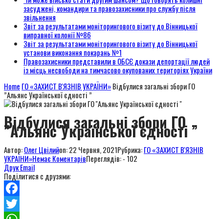
засуджені, командири та правозахисники про службу після
звільнення
Звіт за результатами моніторингового візиту до Вінницької
виправної колонії №86
Звіт за результатами моніторингового візиту до Вінницької
установи виконання покарань №1
Правозахисники представили в ОБСЄ докази депортації людей
із місць несвободи на тимчасово окупованих територіях України
Home
ГО «ЗАХИСТ В'ЯЗНІВ УКРАЇНИ»
Відбулися загальні збори ГО
”Альянс Української єдності ”
Відбулися загальні збори ГО
”Альянс Української єдності ”
Автор:
Олег Цвілий
on:
22 Червня, 2021
Рубрика:
ГО «ЗАХИСТ В'ЯЗНІВ
УКРАЇНИ»
Немає Коментарів
Переглядів: - 102
Друк
Email
Поділитися с друзями:
Facebook