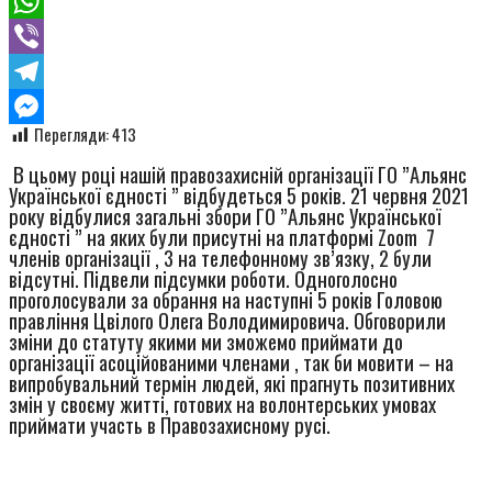
Twitter
WhatsApp
Viber
Telegram
Перегляди:
413
Messenger
В цьому році нашій правозахисній організації ГО ”Альянс
Української єдності ” відбудеться 5 років. 21 червня 2021
року відбулися загальні збори ГО ”Альянс Української
єдності ” на яких були присутні на платформі Zoom 7
членів організації , 3 на телефонному зв’язку, 2 були
відсутні. Підвели підсумки роботи. Одноголосно
проголосували за обрання на наступні 5 років Головою
правління Цвілого Олега Володимировича. Обговорили
зміни до статуту якими ми зможемо приймати до
організації асоційованими членами , так би мовити – на
випробувальний термін людей, які прагнуть позитивних
змін у своєму житті, готових на волонтерських умовах
приймати участь в Правозахисному русі.