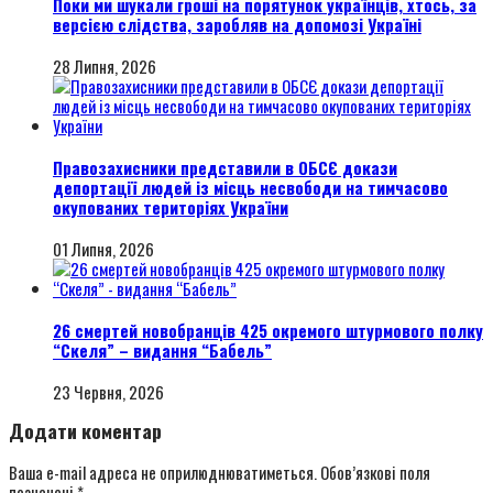
Поки ми шукали гроші на порятунок українців, хтось, за
версією слідства, заробляв на допомозі Україні
28 Липня, 2026
Правозахисники представили в ОБСЄ докази
депортації людей із місць несвободи на тимчасово
окупованих територіях України
01 Липня, 2026
26 смертей новобранців 425 окремого штурмового полку
“Скеля” – видання “Бабель”
23 Червня, 2026
Додати коментар
Ваша e-mail адреса не оприлюднюватиметься.
Обов’язкові поля
позначені
*