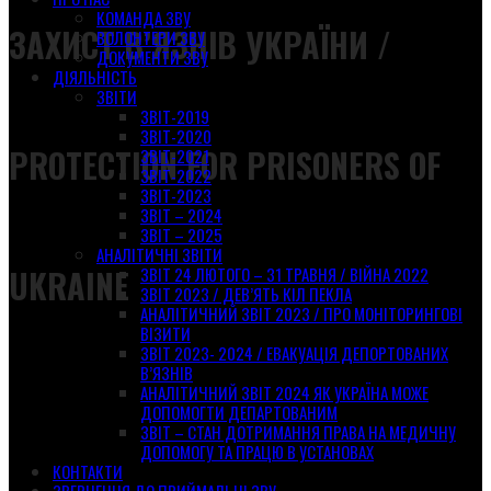
КОМАНДА ЗВУ
ЗАХИСТ В’ЯЗНІВ УКРАЇНИ /
ВОЛОНТЕРИ ЗВУ
ДОКУМЕНТИ ЗВУ
ДІЯЛЬНІСТЬ
ЗВІТИ
ЗВІТ-2019
ЗВІТ-2020
PROTECTION FOR PRISONERS OF
ЗВІТ-2021
ЗВІТ-2022
ЗВІТ-2023
ЗВІТ – 2024
ЗВІТ – 2025
АНАЛІТИЧНІ ЗВІТИ
UKRAINE
ЗВІТ 24 ЛЮТОГО – 31 ТРАВНЯ / ВІЙНА 2022
ЗВІТ 2023 / ДЕВ’ЯТЬ КІЛ ПЕКЛА
АНАЛІТИЧНИЙ ЗВІТ 2023 / ПРО МОНІТОРИНГОВІ
ВІЗИТИ
ЗВІТ 2023- 2024 / ЕВАКУАЦІЯ ДЕПОРТОВАНИХ
В’ЯЗНІВ
АНАЛІТИЧНИЙ ЗВІТ 2024 ЯК УКРАЇНА МОЖЕ
ДОПОМОГТИ ДЕПАРТОВАНИМ
ЗВІТ – СТАН ДОТРИМАННЯ ПРАВА НА МЕДИЧНУ
ДОПОМОГУ ТА ПРАЦЮ В УСТАНОВАХ
КОНТАКТИ