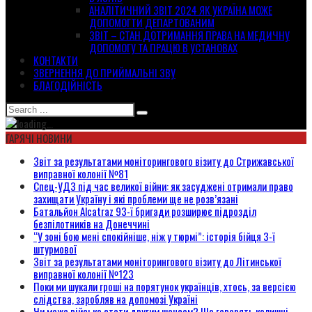
АНАЛІТИЧНИЙ ЗВІТ 2024 ЯК УКРАЇНА МОЖЕ
ДОПОМОГТИ ДЕПАРТОВАНИМ
ЗВІТ – СТАН ДОТРИМАННЯ ПРАВА НА МЕДИЧНУ
ДОПОМОГУ ТА ПРАЦЮ В УСТАНОВАХ
КОНТАКТИ
ЗВЕРНЕННЯ ДО ПРИЙМАЛЬНІ ЗВУ
БЛАГОДІЙНІСТЬ
ГАРЯЧІ НОВИНИ
Звіт за результатами моніторингового візиту до Стрижавської
виправної колонії №81
Спец-УДЗ під час великої війни: як засуджені отримали право
захищати Україну і які проблеми ще не розв’язані
Батальйон Alcatraz 93-ї бригади розширює підрозділ
безпілотників на Донеччині
“У зоні бою мені спокійніше, ніж у тюрмі”: історія бійця 3-ї
штурмової
Звіт за результатами моніторингового візиту до Літинської
виправної колонії №123
Поки ми шукали гроші на порятунок українців, хтось, за версією
слідства, заробляв на допомозі Україні
Чи може військо стати другим шансом? Що говорять колишні