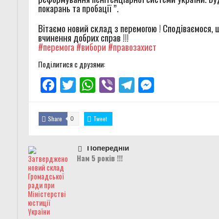
покарань та пробації ”.
Вітаємо новий склад з перемогою ! Сподіваємося,
вчинення добрих справ !!!
#перемога
#вибори
#правозахист
Поділитися с друзями:
Facebook
Twitter
WhatsApp
Viber
Telegram
Messenger
Share
Tweet
0
Попередній
Нам 5 років !!!