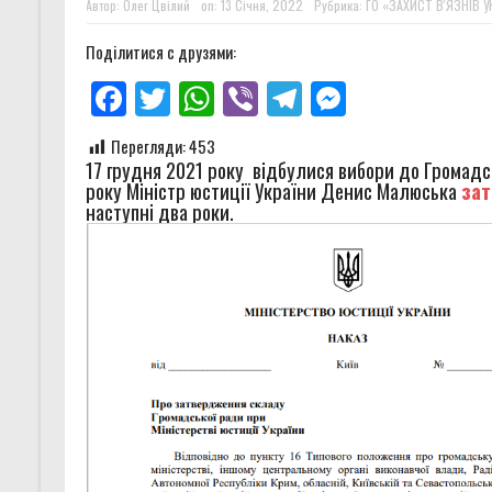
Автор:
Олег Цвілий
on:
13 Січня, 2022
Рубрика:
ГО «ЗАХИСТ В'ЯЗНІВ У
Поділитися с друзями:
Facebook
Twitter
WhatsApp
Viber
Telegram
Messenger
Перегляди:
453
17 грудня 2021 року відбулися вибори до Громадсь
року Міністр юстиції України Денис Малюська
за
наступні два роки.