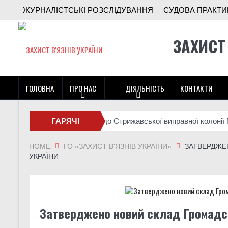
ЖУРНАЛІСТСЬКІ РОЗСЛІДУВАННЯ
СУДОВА ПРАКТИ
ЗАХИСТ
ГОЛОВНА
ПРО НАС
ДІЯЛЬНІСТЬ
КОНТАКТИ
 моніторингового візиту до Стрижавської виправної колонії №81
ГАРЯЧІ
НОВИНИ
HOME
ГО «ЗАХИСТ В'ЯЗНІВ УКРАЇНИ»
ЗАТВЕРДЖЕ
УКРАЇНИ
Затверджено новий склад Громадськ