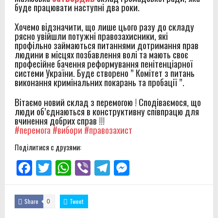
буде працювати наступні два роки.
Хочемо відзначити, що лише цього разу до складу
рясно увійшли потужні правозахисники, які
профільно займаються питаннями дотримання прав
людини в місцях позбавлення волі та мають своє
професійне бачення реформування пенітенціарної
системи України. Буде створено ” Комітет з питань
виконання кримінальних покарань та пробації ”.
Вітаємо новий склад з перемогою ! Сподіваємося, що
люди об’єднаються в конструктивну співпрацю для
вчинення добрих справ !!!
#перемога
#вибори
#правозахист
Поділитися с друзями:
Facebook
Twitter
WhatsApp
Viber
Telegram
Messenger
Share
Tweet
0