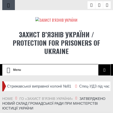
ЗАХИСТ В’ЯЗНІВ УКРАЇНИ /
PROTECTION FOR PRISONERS OF
UKRAINE
Menu
до Стрижавської виправної колонії №81
Спец-УДЗ під час вели
епортації людей із місць несвободи на тимчасово окупованих т
HOME
ГО «ЗАХИСТ В'ЯЗНІВ УКРАЇНИ»
ЗАТВЕРДЖЕНО
НОВИЙ СКЛАД ГРОМАДСЬКОЇ РАДИ ПРИ МІНІСТЕРСТВІ
ЮСТИЦІЇ УКРАЇНИ