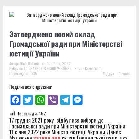
Затверджено новий склад
Громадської ради при Міністерстві
юстиції України
Автор:
Олег Цвілий
on:
13 Січня, 2022
Рубрика:
ГО «ЗАХИСТ В'ЯЗНІВ УКРАЇНИ»
Немає Коментарів
Переглядів: - 535
Друк
Email
Поділитися с друзями:
Facebook
Twitter
WhatsApp
Viber
Telegram
Messenger
Перегляди:
452
17 грудня 2021 року відбулися вибори до
Громадської ради при Міністерстві юстиції України.
11 січня 2022 року Міністр юстиції України Денис
Малюська
затвердив
склад Громадської ради, яка