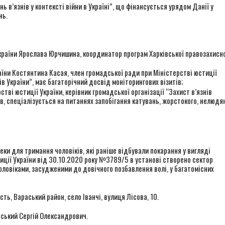
в’язнів у контексті війни в Україні”, що фінансується урядом Данії у
нь.
раїни Ярослава Юрчишина, координатор програм Харківської правозахисно
їни Костянтина Касая, член громадської ради при Міністерстві юстиції
ів України”, має багаторічний досвід моніторингових візитів;
ві юстиції України, керівник громадської організації “Захист в’язнів
ів, спеціалізується на питаннях запобігання катувань, жорстокого, нелюдя
ки для тримання чоловіків, які раніше відбували покарання у вигляді
иції України від 30.10.2020 року №3789/5 в установі створено сектор
ловіками, засудженими до довічного позбавлення волі, у багатомісних
ь, Вараський район, село Іванчі, вулиця Лісова, 10.
ський Сергій Олександрович.