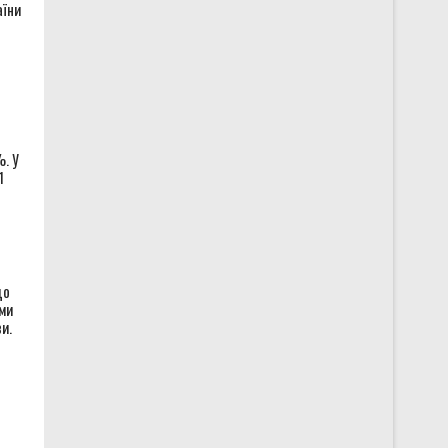
аїни
. У
1
що
ми
и.