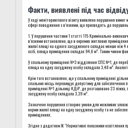
Факти, виявлені під час відвід
У ході моніторингового візиту виявлено порушення вимог
сфері поводження з в’язнями, що призводять до порушень
1. У порушення частини 1 статті 115 Кримінально-виконав
в’язнями встановлено, що в окремих житлових приміщення
жилої площі на одного засудженого складає менше ніж 4 
осіб, площа приміщення складає 94,6 м². Таким чином фа
У спальному приміщенні №3 відділення СПС №1, де перебу
площа на одну засуджену особу складала 3,48 м². Анало
Крім того встановлено, що у спальному приміщенні дільни
спальних місць перевищує допустиму для забезпечення пе
приміщенні №1 дільниці КДіР, де розташовано 23 ліжка, 
засуджену особу складала 3,39 м².
Зазначене порушення створює умови для можливих зловжив
норми жилої площі на одну засуджену особу та не забезп
приміщеннях.
Згідно з додатком Ж “Нормативні показники освітлення п