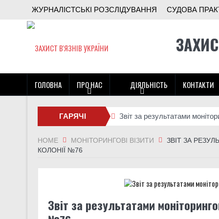
ЖУРНАЛІСТСЬКІ РОЗСЛІДУВАННЯ
СУДОВА ПРАК
ЗАХИС
ГОЛОВНА
ПРО НАС
ДІЯЛЬНІСТЬ
КОНТАКТИ
ГАРЯЧІ
Звіт за результатами монітор
Поки ми шукали гроші на поря
НОВИНИ
HOME
МОНІТОРИНГОВІ ВІЗИТИ
ЗВІТ ЗА РЕЗУ
КОЛОНІЇ №76
Чи може військо стати други
Звіт за результатами монітор
Звіт за результатами монітор
Звіт за результатами моніторинго
Правозахисники представили 