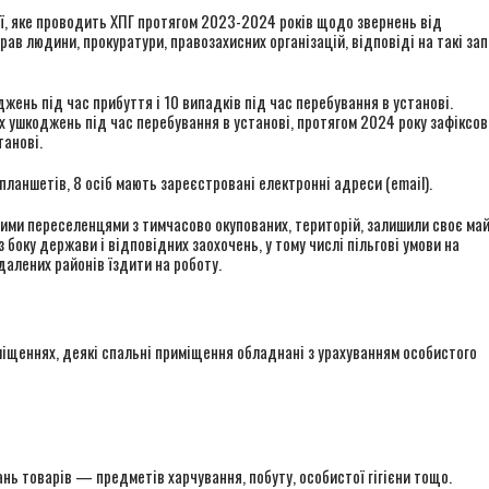
, яке проводить ХПГ протягом 2023-2024 років щодо звернень від
ав людини, прокуратури, правозахисних організацій, відповіді на такі за
жень під час прибуття і 10 випадків під час перебування в установі.
х ушкоджень під час перебування в установі, протягом 2024 року зафіксо
танові.
планшетів, 8 осіб мають зареєстровані електронні адреси (email).
ими переселенцями з тимчасово окупованих, територій, залишили своє май
з боку держави і відповідних заохочень, у тому числі пільгові умови на
далених районів їздити на роботу.
іщеннях, деякі спальні приміщення обладнані з урахуванням особистого
нь товарів — предметів харчування, побуту, особистої гігієни тощо.