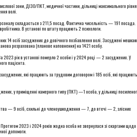
мислової зони, ДІЗО/ПКТ, медичної частини, дільниці максимального рівня
ння волі.
рсоналу складається з 211,5 посад. Фактична чисельність — 191 посада.
робітника. В установі по штату працюють 2 психологи.
 них 14 осіб засуджених до довічного позбавлення волі. Засуджені мешкаю
анова розрахована (планове наповнення) на 1421 особу.
 2023 рік в установі померло 2 особи і у 2024 році — 2 засуджених. У
ного пацієнта.
засуджених, які працюють за трудовим договором і 185 осіб, які працюють
жених, у приміщенні камерного типу (ПКТ) —1 особа, у дільниці посилено
ства — 9 осіб, схильні до членоушкодження — 7, до втечі — 2, злісних
 Протягом 2023 і 2024 років жодна особа не звернулася зі скаргами щодо
ної допомоги.