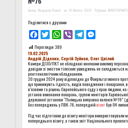
№76
Звіт за результатами монітор
Автор:
Федоров Павло
on:
19 Лютого, 2025
Рубрика:
МОНІТОРИНГО
Два роки «Артан Х»: від тіні
Поділитися с друзями:
26 смертей новобранців 425 
Facebook
Twitter
WhatsApp
Viber
Telegram
Messenge
Звіт за результатами монітор
Перегляди:
389
19.02.2025
Андрій Діденко, Сергій Зуйков, Олег Цвілий
Камери ДІЗО/ПКТ не обладнані кнопками виклику персонал
довідки зі змістом тілесних ушкоджень не складаються 
рентгенологічним обладнанням.
20 грудня 2024 року відповідно до Факультативного прото
що принижують гідність, видів поводження і покарання,
в’язнями та рішень Європейського суду з прав людини, на
установ виконання покарань, групою моніторів Харківської
державної установи “Полицька виправна колонія №76” (да
без попереджень у ПВК-76, попередній
візит
був 04 липня
Під час підготовки до візиту монітори використовували ма
попереднього візиту, а також звіт Національного превен