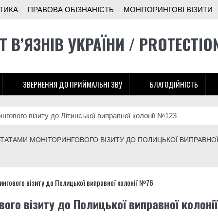
ТИКА
ПРАВОВА ОБІЗНАНІСТЬ
МОНІТОРИНГОВІ ВІЗИТИ
Т В’ЯЗНІВ УКРАЇНИ / PROTECTIO
ЗВЕРНЕННЯ ДО ПРИЙМАЛЬНІ ЗВУ
БЛАГОДІЙНІСТЬ
ингового візиту до Літинської виправної колонії №123
тунок українців, хтось, за версією слідства, заробляв на допомоз
ЛЬТАТАМИ МОНІТОРИНГОВОГО ВІЗИТУ ДО ПОЛИЦЬКОЇ ВИПРАВНО
м шансом? Що говорять колишні засуджені, командири та правоза
ингового візиту до Вінницької виправної колонії №86
ингового візиту до Вінницької установи виконання покарань №1
вого візиту до Полицької виправної колонії
в ОБСЄ докази депортації людей із місць несвободи на тимчасо