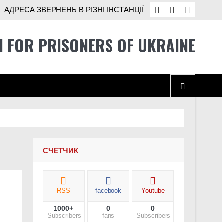
АДРЕСА ЗВЕРНЕНЬ В РІЗНІ ІНСТАНЦІЇ
N FOR PRISONERS OF UKRAINE
і Україні
Ї
СЧЕТЧИК
хисники про службу після звільнення
RSS
facebook
Youtube
1000+
0
0
во окупованих територіях України
Subscribers
fans
Subscribers