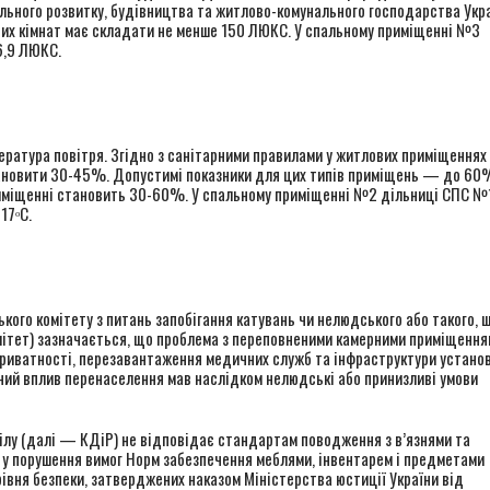
льного розвитку, будівництва та житлово-комунального господарства Укр
вих кімнат має складати не менше 150 ЛЮКС. У спальному приміщенні №3
6,9 ЛЮКС.
ература повітря. Згідно з санітарними правилами у житлових приміщеннях
тановити 30-45%. Допустимі показники для цих типів приміщень — до 60%
риміщенні становить 30-60%. У спальному приміщенні №2 дільниці СПС №
17ᵒС.
ького комітету з питань запобігання катувань чи нелюдського або такого, 
мітет) зазначається, що проблема з переповненими камерними приміщення
 приватності, перезавантаження медичних служб та інфраструктури установ
ний вплив перенаселення мав наслідком нелюдські або принизливі умови
ділу (далі — КДіР) не відповідає стандартам поводження з в’язнями та
к, у порушення вимог Норм забезпечення меблями, інвентарем і предметами
івня безпеки, затверджених наказом Міністерства юстиції України від