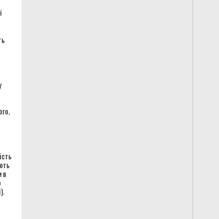
і
ть
у
ого,
ість
ають
и в
о
).