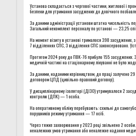
Установа складається з чергової частини, житлової і про
безпеки для утримання засуджених до довічного позбавле
За даними адміністрації установи штатна чисельність пе
Загальний некомплект персоналу по установі — 23,25 спів
На момент візиту в установі трималося 398 засуджених, з
7 відділеннях СПС, 3 відділення СПС законсервовано. Уст
Протягом 2024 року до ПВК-76 прибуло 155 засуджених. За
медичній частині на стаціонарному лікуванні не було жод
За даними, наданими керівництвом, до праці залучено 29 
договором ЦПД (цивільно-правовий договор).
У дисциплінарному ізоляторі (ДІЗО) утримувалося 2 засуд
контролю (ДПК) — 1 особа.
На оперативному обліку перебувають: схильні до самогуб
порушників режиму утримання — 17 осіб.
Через тяжке захворювання у 2023 році звільнено 2 особи.
неналежних умов утримання або неналежне надання медич