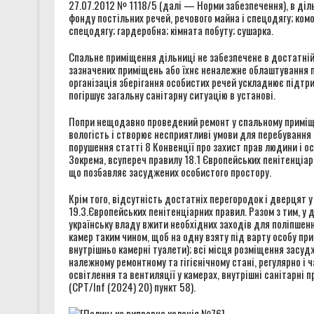
27.07.2012 № 1118/5 (далі — Норми забезпечення), в діль
фонду постільних речей, речового майна і спецодягу; ком
спецодягу; гардеробна; кімната побуту; сушарка.
Спальне приміщення дільниці не забезпечене в достатній 
зазначених приміщень або їхнє неналежне облаштування п
організація зберігання особистих речей ускладнює підтр
погіршує загальну санітарну ситуацію в установі.
Попри нещодавно проведений ремонт у спальному приміще
вологість і створює несприятливі умови для перебування
порушення статті 8 Конвенції про захист прав людини і о
Зокрема, всупереч правилу 18.1 Європейських пенітенціар
що позбавляє засуджених особистого простору.
Крім того, відсутність достатніх перегородок і дверцят 
19.3.Європейських пенітенціарних правил. Разом з тим, у 
українську владу вжити необхідних заходів для поліпшен
камер таким чином, щоб на одну взяту під варту особу п
внутрішньо камерні туалети); всі місця розміщення засудж
належному ремонтному та гігієнічному стані, регулярно і
освітлення та вентиляції у камерах, внутрішні санітарні 
(CPT/Inf (2024) 20) пункт 58).