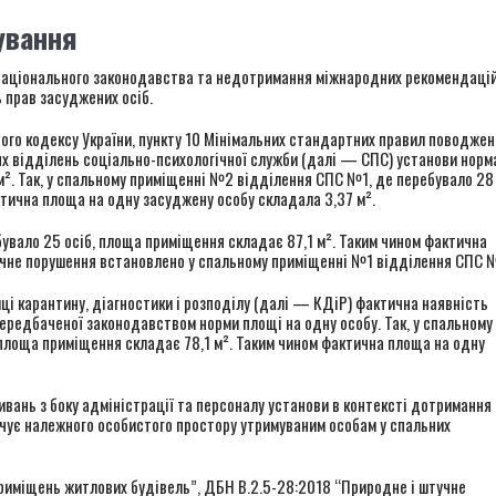
ування
 національного законодавства та недотримання міжнародних рекомендацій
 прав засуджених осіб.
чого кодексу України, пункту 10 Мінімальних стандартних правил поводжен
х відділень соціально-психологічної служби (далі — СПС) установи норм
м². Так, у спальному приміщенні №2 відділення СПС №1, де перебувало 28
ктична площа на одну засуджену особу складала 3,37 м².
вало 25 осіб, площа приміщення складає 87,1 м². Таким чином фактична
гічне порушення встановлено у спальному приміщенні №1 відділення СПС 
ці карантину, діагностики і розподілу (далі — КДіР) фактична наявність
редбаченої законодавством норми площі на одну особу. Так, у спальному
площа приміщення складає 78,1 м². Таким чином фактична площа на одну
ань з боку адміністрації та персоналу установи в контексті дотримання
ечує належного особистого простору утримуваним особам у спальних
риміщень житлових будівель”, ДБН В.2.5-28:2018 “Природне і штучне