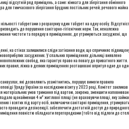
ниці відсутній ряд приміщень, а саме: кімната для зберігання обмінного
ора для тимчасового зберігання брудних постільних речей, речового майна 
кількості табуретами з розрахунку один табурет на одну особу. Відсутніс
ризводить до порушення санітарно-гігієнічних норм. Так, неналежна
имання чистоти та порядку в приміщеннях, де утримуються засуджені, що
нні, на стінах залишилися сліди затікання води, що спричиняє підвищен
 новоприбулих засуджених. У спальних приміщеннях дільниці виявлено
сновоположних свобод, яка гарантує право на повагу до приватного життя.
них правил, ліжка в деяких приміщеннях розташовані впритул одне до одн
у санвузлах, які дозволяють усамітнитись, порушує вимоги правила
доповіді Уряду України за наслідками візиту у 2023 році, Комітет закликав
ня матеріальних умов тримання під вартою, зокрема, зменшити наповнюван
рипадало щонайменше 4 м² житлової площі (не враховуючи площі, яку займ
ених і взятих під варту осіб, включаючи санітарні приміщення, утримуват
 часто проводити дезінсекції; забезпечити достатній доступ до природног
приміщення повністю обладнати перегородками (тобто від підлоги до стелі