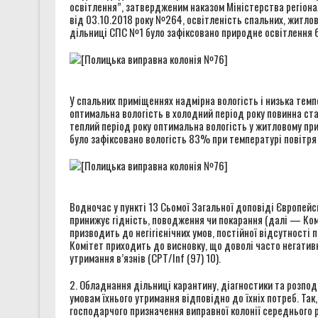
освітлення”, затвердженим наказом Міністерства регіона
від 03.10.2018 року №264, освітленість спальних, житло
дільниці СПС №1 було зафіксовано природне освітлення 
У спальних приміщеннях надмірна вологість і низька темп
оптимальна вологість в холодний період року повинна с
теплий період року оптимальна вологість у житловому п
було зафіксовано вологість 83% при температурі повітря 
Водночас у пункті 13 Сьомої Загальної доповіді Європейс
принижує гідність, поводження чи покарання (далі — Ко
призводить до негігієнічних умов, постійної відсутності
Комітет приходить до висновку, що доволі часто негатив
утримання в’язнів (CPT/Inf (97) 10).
2. Обладнання дільниці карантину, діагностики та розпо
умовам їхнього утримання відповідно до їхніх потреб. Та
господарчого призначення виправної колонії середнього р