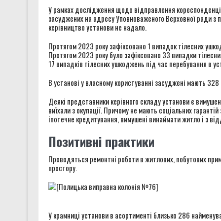
У рамках дослідження щодо відправлення кореспонденції
засуджених на адресу Уповноваженого Верховної ради з пр
керівництво установи не надало.
Протягом 2023 року зафіксовано 1 випадок тілесних ушкод
Протягом 2023 року було зафіксовано 33 випадки тілесни
17 випадків тілесних ушкоджень під час перебування в ус
В установі у власному користуванні засуджені мають 328 
Деякі представники керівного складу установи є вимушен
виїхали з окупації. Причому не мають соціальних гарантій 
іпотечне кредитування, вимушені винаймати житло і з від
Позитивні практики
Проводяться ремонтні роботи в житлових, побутових прим
простору.
У крамниці установи в асортименті близько 286 найменува