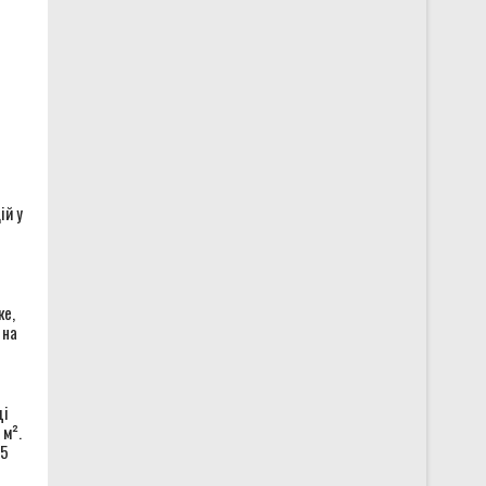
ій у
ке,
 на
щі
 м².
,5