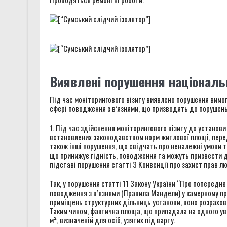
Виявлені порушення національ
Під час моніторингового візиту виявлено порушення вим
сфері поводження з в’язнями, що призводять до порушень 
1. Під час здійснення моніторингового візиту до устано
встановлених законодавством норм житлової площі, передб
також інші порушення, що свідчать про неналежні умови тр
що принижує гідність, поводження та можуть призвести д
підставі порушення статті 3 Конвенції про захист прав л
Так, у порушення статті 11 Закону України “Про попередн
поводження з в’язнями (Правила Мандели) у камерному при
приміщень структурних дільниць установи, воно розрахова
Таким чином, фактична площа, що припадала на одного ув’я
м², визначеній для осіб, узятих під варту.