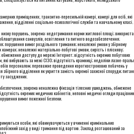
амерних приміщеннях, транзитно-пересильній камері, камері для осіб, які
аження, відділенні соціально-психологічної служби та навчальному класі.
 низку порушень, зокрема: недотримання норми житлової площі; використ
блаштування санвузлів, освітлення та питного водозабезпечення;
ня; порушення вимог роздільного тримання; неналежні умови у збірному
камерах; неналежні матеріально-побутові умови, сирість і плісняву;
обмеження доступу до мережі Інтернет; відсутність окремих побутових
, які вибувають за межі СІЗО; відсутність крамниці; недоліки лазне-праль
асобів персоналом; переважне проведення короткострокових побачень у
я збірного відділення як укриття замість окремої захисної споруди; питан
сту засуджених.
забезпечення, зокрема неналежна фіксація тілесних ушкоджень, обмежене
відсутність окремих медичних кабінетів, неповні медичні огляди працівник
порушення вимог пожежної безпеки.
тримуються особи, які обвинувачуються у вчиненні кримінальних
апобіжний захід у виді тримання під вартою. Заклад розташований за
343.