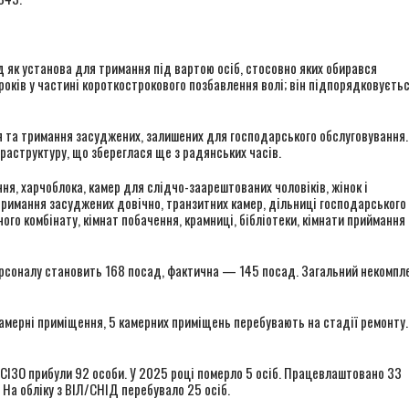
 як установа для тримання під вартою осіб, стосовно яких обирався
років у частині короткострокового позбавлення волі; він підпорядковуєть
 та тримання засуджених, залишених для господарського обслуговування. 
фраструктуру, що збереглася ще з радянських часів.
ня, харчоблока, камер для слідчо-заарештованих чоловіків, жінок і
тримання засуджених довічно, транзитних камер, дільниці господарського
ого комбінату, кімнат побачення, крамниці, бібліотеки, кімнати приймання
ерсоналу становить 168 посад, фактична — 145 посад. Загальний некомпл
амерні приміщення, 5 камерних приміщень перебувають на стадії ремонту.
СІЗО прибули 92 особи. У 2025 році померло 5 осіб. Працевлаштовано 33
 На обліку з ВІЛ/СНІД перебувало 25 осіб.