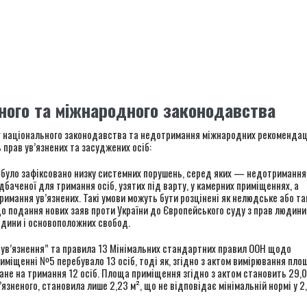
ного та міжнародного законодавства
ог національного законодавства та недотримання міжнародних рекомендац
прав ув’язнених та засуджених осіб:
ви було зафіксовано низку системних порушень, серед яких — недотримання
аченої для тримання осіб, узятих під варту, у камерних приміщеннях, а
имання ув’язнених. Такі умови можуть бути розцінені як нелюдське або та
о подання нових заяв проти України до Європейського суду з прав людини
юдини і основоположних свобод.
є ув’язнення” та правила 13 Мінімальних стандартних правил ООН щодо
міщенні №5 перебувало 13 осіб, тоді як, згідно з актом вимірювання пло
не на тримання 12 осіб. Площа приміщення згідно з актом становить 29,0
зненого, становила лише 2,23 м², що не відповідає мінімальній нормі у 2