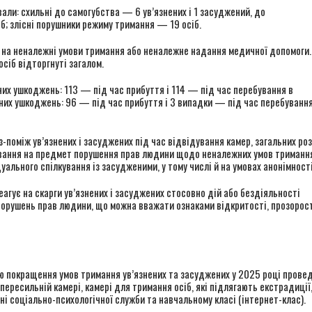
али: схильні до самогубства — 6 ув’язнених і 1 засуджений, до
; злісні порушники режиму тримання — 19 осіб.
 на неналежні умови тримання або неналежне надання медичної допомоги.
сіб відторгнуті загалом.
их ушкоджень: 113 — під час прибуття і 114 — під час перебування в
сних ушкоджень: 96 — під час прибуття і 3 випадки — під час перебування
з-поміж ув’язнених і засуджених під час відвідування камер, загальних ро
ування на предмет порушення прав людини щодо неналежних умов тримання
ального спілкування із засудженими, у тому числі й на умовах анонімності
агує на скарги ув’язнених і засуджених стосовно дій або бездіяльності
порушень прав людини, що можна вважати ознаками відкритості, прозорост
ою покращення умов тримання ув’язнених та засуджених у 2025 році прове
пересильній камері, камері для тримання осіб, які підлягають екстрадиції,
ні соціально-психологічної служби та навчальному класі (інтернет-клас).