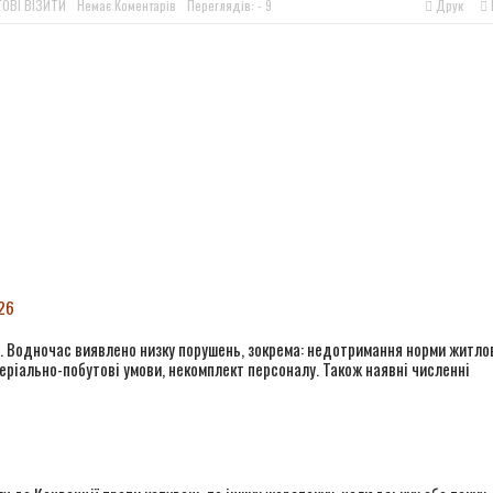
ОВІ ВІЗИТИ
Немає Коментарів
Переглядів: - 9
Друк
м шансом? Що говорять колишні засуджені, командири та правоза
ингового візиту до Вінницької виправної колонії №86
ингового візиту до Вінницької установи виконання покарань №1
в ОБСЄ докази депортації людей із місць несвободи на тимчасо
26
. Водночас виявлено низку порушень, зокрема: недотримання норми житло
ріально-побутові умови, некомплект персоналу. Також наявні численні