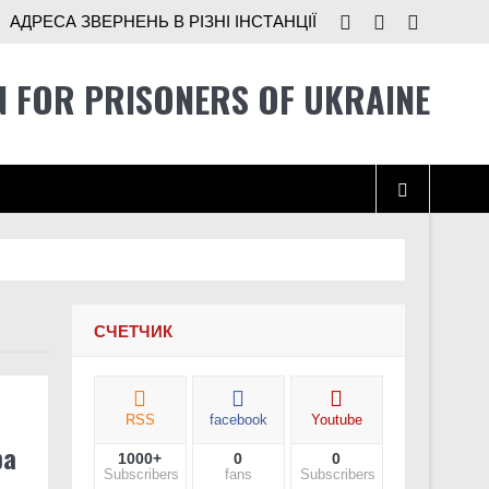
АДРЕСА ЗВЕРНЕНЬ В РІЗНІ ІНСТАНЦІЇ
N FOR PRISONERS OF UKRAINE
 ще не розв’язані
СЧЕТЧИК
RSS
facebook
Youtube
ра
1000+
0
0
і Україні
Subscribers
fans
Subscribers