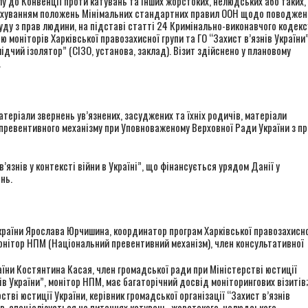
у до Конвенції проти катувань та інших жорстоких, нелюдських або таких,
урахуванням положень Мінімальних стандартних правил ООН щодо поводжен
уду з прав людини, на підставі статті 24 Кримінально-виконавчого кодекс
 моніторів Харківської правозахисної групи та ГО “Захист в’язнів України
дчий ізолятор” (СІЗО, установа, заклад). Візит здійснено у плановому
.
теріали звернень ув’язнених, засуджених та їхніх родичів, матеріали
о превентивного механізму при Уповноваженому Верховної Ради України з пр
знів у контексті війни в Україні”, що фінансується урядом Данії у
нь.
раїни Ярослава Юрчишина, координатор програм Харківської правозахисно
 монітор НПМ (Національний превентивний механізм), член консультативної
їни Костянтина Касая, член громадської ради при Міністерстві юстиції
нів України”, монітор НПМ, має багаторічний досвід моніторингових візитів;
ві юстиції України, керівник громадської організації “Захист в’язнів
ів, спеціалізується на питаннях катувань, жорстокого, нелюдського