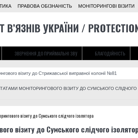
ТИКА
ПРАВОВА ОБІЗНАНІСТЬ
МОНІТОРИНГОВІ ВІЗИТИ
Т В’ЯЗНІВ УКРАЇНИ / PROTECTIO
ЗВЕРНЕННЯ ДО ПРИЙМАЛЬНІ ЗВУ
БЛАГОДІЙНІСТЬ
ингового візиту до Стрижавської виправної колонії №81
ни: як засуджені отримали право захищати Україну і які проблеми
ЛЬТАТАМИ МОНІТОРИНГОВОГО ВІЗИТУ ДО СУМСЬКОГО СЛІДЧОГО
ади розширює підрозділ безпілотників на Донеччині
іж у тюрмі”: історія бійця 3-ї штурмової
ингового візиту до Літинської виправної колонії №123
вого візиту до Сумського слідчого ізолято
тунок українців, хтось, за версією слідства, заробляв на допомоз