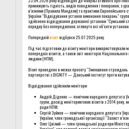
23.04.2026 року відповідно до Факультативного протокол
принижують гідність, видів поводження і покарання, з 
в’язнями (Правила Мандели) та практики Європейського с
України “Відвідування установ виконання покарань” групою
здійснено відвідування державної установи “Сумський слі
порядку без попередження; оглянуто всі об’єкти установи
Попередній
візит
відбувся 25.07.2025 року.
Під час підготовки до візиту монітори використовували ма
попередніх візитів, а також звіт моніторів Національног
людини (НПМ).
Візит проведено в межах проєкту “Зменшення страждань в’я
партнерстві з DIGNITY — Данський інститут проти катува
Відвідування здійснили монітори:
Андрій Діденко — помічник народного депутата Ук
групи, досвід моніторингових візитів з 2014 року,
ради НПМ;
Сергій Зуйков — помічник народного депутата Укра
України, член громадської організації “Захист в’яз
Олег Цвілий — член громадської ради при Міністерст
України”, має великий досвід моніторингових візит