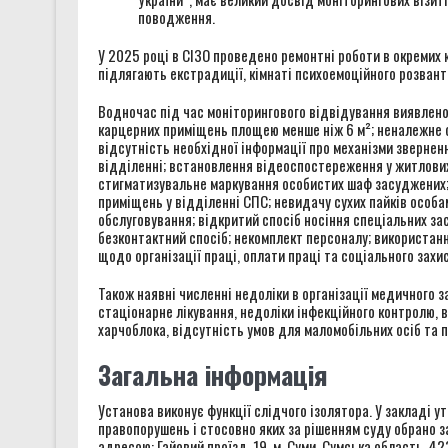
поводження.
У 2025 році в СІЗО проведено ремонтні роботи в окремих к
підлягають екстрадиції, кімнаті психоемоційного розвант
Водночас під час моніторингового відвідування виявлено
карцерних приміщень площею менше ніж 6 м²; неналежне о
відсутність необхідної інформації про механізми звернен
відділенні; встановлення відеоспостереження у житлових 
стигматизувальне маркування особистих шаф засуджених; 
приміщень у відділенні СПС; невидачу сухих пайків особам
обслуговування; відкритий спосіб носіння спеціальних з
безконтактний спосіб; некомплект персоналу; використанн
щодо організації праці, оплати праці та соціального захи
Також наявні численні недоліки в організації медичного 
стаціонарне лікування, недоліки інфекційного контролю, 
харчоблока, відсутність умов для маломобільних осіб та 
Загальна інформація
Установа виконує функції слідчого ізолятора. У закладі у
правопорушень і стосовно яких за рішенням суду обрано з
адресою: Гайовий проїзд, 19, м. Суми, Сумська область, 42