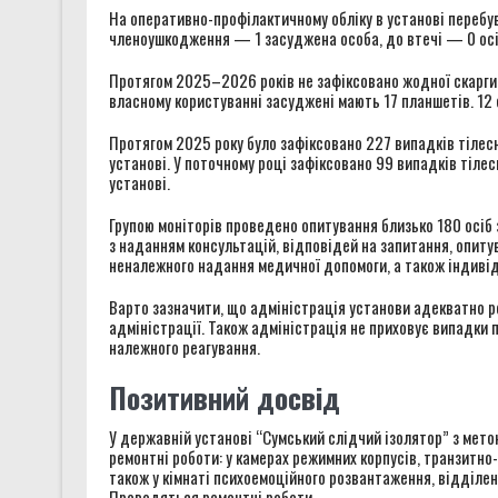
На оперативно-профілактичному обліку в установі перебув
членоушкодження — 1 засуджена особа, до втечі — 0 осіб
Протягом 2025–2026 років не зафіксовано жодної скарги
власному користуванні засуджені мають 17 планшетів. 12 о
Протягом 2025 року було зафіксовано 227 випадків тілесн
установі. У поточному році зафіксовано 99 випадків тіле
установі.
Групою моніторів проведено опитування близько 180 осіб 
з наданням консультацій, відповідей на запитання, опит
неналежного надання медичної допомоги, а також індивіду
Варто зазначити, що адміністрація установи адекватно ре
адміністрації. Також адміністрація не приховує випадки 
належного реагування.
Позитивний досвід
У державній установі “Сумський слідчий ізолятор” з мет
ремонтні роботи: у камерах режимних корпусів, транзитно-
також у кімнаті психоемоційного розвантаження, відділен
Проводяться ремонтні роботи.