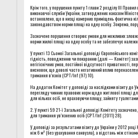
Крім того, у порушення пункту 1 глави 2 розділу III Прав
виконавчої служби України, затверджених наказом Мініст
встановлено, що в низці камерних приміщень фактична к
законодавством норми площі на одну особу. Зокрема, пор
Зазначене порушення створює умови для можливих зловжив
норми жилої площі на одну особу та не забезпечує належ
У пункті 13 Сьомої Загальної доповіді Європейського ком
гідність, поводженню чи покаранню (далі — Комітет) за
негігієнічних умов, постійної відсутності приватності, 
висновок, що доволі часто негативний вплив перенаселен
тримання в’язнів (CPT/Inf (97) 10).
На додаток Комітет у доповіді за наслідками візиту до Ук
перегляду чинних правових норм щодо житлової площі для 
для кількох осіб, не враховуючи площу, зайняту туалетами 
2. У пункті 59 21-ї Загальної доповіді Комітету зазначе
для тримання ув’язнених осіб (CPT/Inf (2011) 28).
У доповіді за результатами візиту до України у 2012 роц
ніж 6 м² (без урахування санвузла), а відстань між стінам