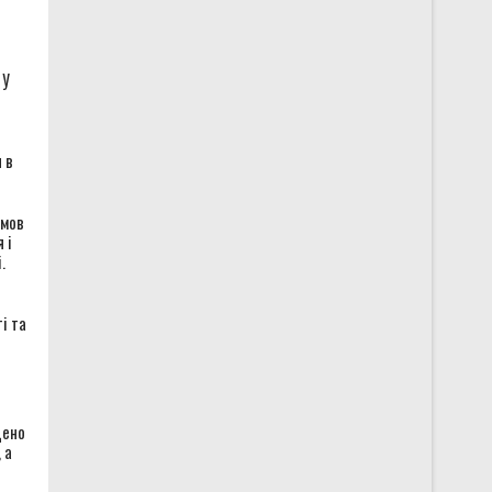
 У
 в
змов
 і
.
і та
дено
 а