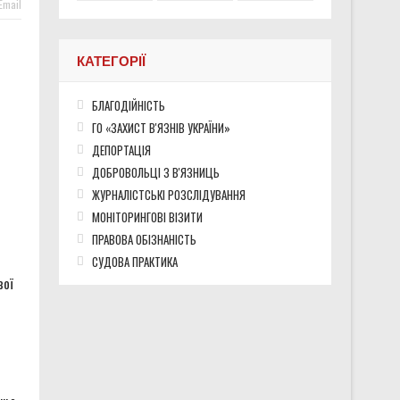
Email
хисники про службу після звільнення
КАТЕГОРІЇ
БЛАГОДІЙНІСТЬ
во окупованих територіях України
ГО «ЗАХИСТ В'ЯЗНІВ УКРАЇНИ»
ДЕПОРТАЦІЯ
ДОБРОВОЛЬЦІ З В'ЯЗНИЦЬ
ЖУРНАЛІСТСЬКІ РОЗСЛІДУВАННЯ
МОНІТОРИНГОВІ ВІЗИТИ
ПРАВОВА ОБІЗНАНІСТЬ
СУДОВА ПРАКТИКА
вої