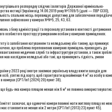
ил внутрішнього розпорядку слідчих ізоляторів Державної кримінально-
ерства юстиції України від 14.06.2019 року №1769/5 (далі — ПВР СІЗО),
ількість спальних місць перевищує допустиму для забезпечення передбач
ушення зафіксовано у камерах №№5, 25, 43, 63.
ань з боку адміністрації та персоналу установи в контексті дотримання
ного особистого простору утримуваним особам у камерних приміщеннях.
ітету із запобігання катуванням та нелюдському або такому, що принижує
значено, що проблема переповнених камерних приміщень призводить до
перевантаження медичних служб та інфраструктури установи, а також зробле
ня мав наслідком нелюдські або такі, що принижують гідність, умови
раїни у 2023 році вкотре закликає українську владу вжити заходів для
осіб, узятих під варту, щоб гарантувати щонайменше 4 м² на особу в кам
в камерах (CPT/Inf (2024) 20) пункт 38).
но, що будь-яка камера площею менше ніж 6 м² не повинна використовуватис
і Комітет зазначає, що одиночні камери повинні мати житлову площу не мен
и має становити не менше ніж 2 метри (CPT/Inf (2013) 23) пункт 45).