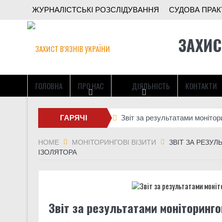
ЖУРНАЛІСТСЬКІ РОЗСЛІДУВАННЯ
СУДОВА ПРАК
ЗАХИС
ГОЛОВНА
ПРО НАС
ДІЯЛЬНІСТЬ
КОНТАКТИ
ГАРЯЧІ
Звіт за результатами монітор
Спец-УДЗ під час великої вій
НОВИНИ
HOME
МОНІТОРИНГОВІ ВІЗИТИ
ЗВІТ ЗА РЕЗУ
ІЗОЛЯТОРА
Батальйон Alcatraz 93-ї бриг
“У зоні бою мені спокійніше, н
Звіт за результатами монітор
Звіт за результатами моніторинго
Поки ми шукали гроші на поря