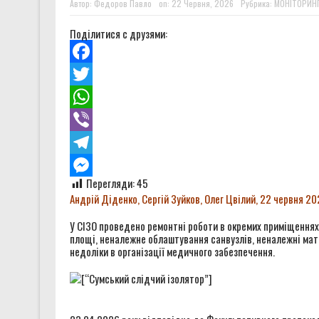
Автор:
Федоров Павло
on:
22 Червня, 2026
Рубрика:
МОНІТОРИНГ
Чи може військо стати други
Поділитися с друзями:
Звіт за результатами монітор
Звіт за результатами монітор
Facebook
Правозахисники представили 
Twitter
WhatsApp
Viber
Telegram
Перегляди:
45
Messenger
Андрій Діденко, Сергій Зуйков, Олег Цвілий
,
22 червня 20
У СІЗО проведено ремонтні роботи в окремих приміщеннях
площі, неналежне облаштування санвузлів, неналежні мате
недоліки в організації медичного забезпечення.