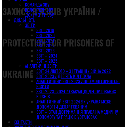
КОМАНДА ЗВУ
ЗАХИСТ В’ЯЗНІВ УКРАЇНИ /
ВОЛОНТЕРИ ЗВУ
ДОКУМЕНТИ ЗВУ
ДІЯЛЬНІСТЬ
ЗВІТИ
ЗВІТ-2019
ЗВІТ-2020
PROTECTION FOR PRISONERS OF
ЗВІТ-2021
ЗВІТ-2022
ЗВІТ-2023
ЗВІТ – 2024
ЗВІТ – 2025
АНАЛІТИЧНІ ЗВІТИ
UKRAINE
ЗВІТ 24 ЛЮТОГО – 31 ТРАВНЯ / ВІЙНА 2022
ЗВІТ 2023 / ДЕВ’ЯТЬ КІЛ ПЕКЛА
АНАЛІТИЧНИЙ ЗВІТ 2023 / ПРО МОНІТОРИНГОВІ
ВІЗИТИ
ЗВІТ 2023- 2024 / ЕВАКУАЦІЯ ДЕПОРТОВАНИХ
В’ЯЗНІВ
АНАЛІТИЧНИЙ ЗВІТ 2024 ЯК УКРАЇНА МОЖЕ
ДОПОМОГТИ ДЕПАРТОВАНИМ
ЗВІТ – СТАН ДОТРИМАННЯ ПРАВА НА МЕДИЧНУ
ДОПОМОГУ ТА ПРАЦЮ В УСТАНОВАХ
КОНТАКТИ