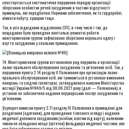
спостерігається систематичне порушення порядку організації
зберігання особистих речей засуджених в частині відсутності
приміщень, які передбачені Нормами забезпечення, як то гардеробні,
кімнати побуту, сушарки тощо.
Так, в усіх відвіданих відділеннях СПС, в тому числі і тих, де
нещодавно було проведено капітальні ремонтні роботи
моніторинговою групою зафіксовано зберігання верхнього одягу і
взуття засуджених у спальних приміщеннях.
14. Моніторинговою групою встановлено ряд порушень в організації
лазне-прального обслуговування засуджених та ув’язнених осіб. Так, у
порушення пункту 2.14 розділу II Положення про організацію лазне-
прального обслуговування осіб, які тримаються в установах виконання
покарань та слідчих ізоляторах, затвердженого наказом Міністерства
юстиції України №849/5 від 08.06.2021 року (далі — Положення), в
установі не забезпечено надання перукарських послуг засудженим та
ув’язненим.
Усупереч вимогам пункту 3.11 розділу ІІІ Положення в приміщенні для
роздягання (одягання), для проведення тілесного огляду і надання
медичної допомоги засудженим (особам, взятим під варту), належним
чином не обладнано місце (куточок) фельдшера медичної частини, яке
має бути забезпечено столом та кріслом.