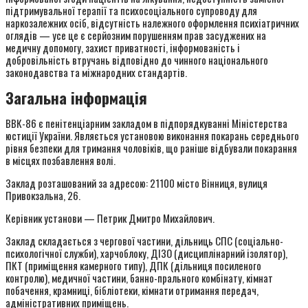
підтримувальної терапії та психосоціального супроводу для
наркозалежних осіб, відсутність належного оформлення психіатричних
оглядів — усе це є серйозним порушенням прав засуджених на
медичну допомогу, захист приватності, інформованість і
добровільність втручань відповідно до чинного національного
законодавства та міжнародних стандартів.
Загальна інформація
ВВК-86 є пенітенціарним закладом в підпорядкуванні Міністерства
юстиції України. Являється установою виконання покарань середнього
рівня безпеки для тримання чоловіків, що раніше відбували покарання
в місцях позбавлення волі.
Заклад розташований за адресою: 21100 місто Вінниця, вулиця
Привокзальна, 26.
Керівник установи — Петрик Дмитро Михайлович.
Заклад складається з чергової частини, дільниць СПС (соціально-
психологічної служби), харчоблоку, ДІЗО (дисциплінарний ізолятор),
ПКТ (приміщення камерного типу), ДПК (дільниця посиленого
контролю), медичної частини, банно-прального комбінату, кімнат
побачення, крамниці, бібліотеки, кімнати отримання передач,
адміністративних приміщень.