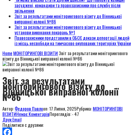
засуджені, командири та правозахисники про службу після
звільнення
Звіт за результатами моніторингового візиту до Вінницької
виправної колонії №86
Звіт за результатами моніторингового візиту до Вінницької
установи виконання покарань №1
Правозахисники представили в ОБСЄ докази депортації людей
із місць несвободи на тимчасово окупованих територіях України
Home
МОНІТОРИНГОВІ ВІЗИТИ
Звіт за результатами моніторингового
візиту до Вінницької виправної колонії №86
Звіт за результатами
моніторингового візиту до
Вінницької виправної колонії
№86
Автор:
Федоров Павло
on:
17 Липня, 2025
Рубрика:
МОНІТОРИНГОВІ
ВІЗИТИ
Немає Коментарів
Переглядів: - 47
Друк
Email
Поділитися с друзями: