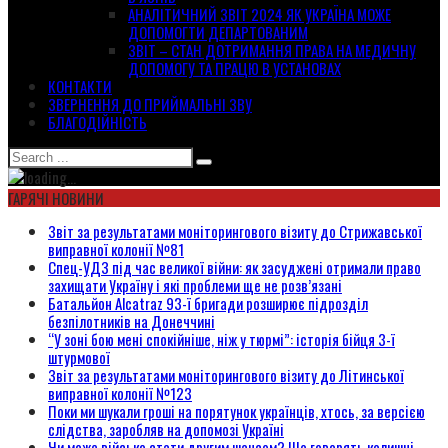
АНАЛІТИЧНИЙ ЗВІТ 2024 ЯК УКРАЇНА МОЖЕ
ДОПОМОГТИ ДЕПАРТОВАНИМ
ЗВІТ – СТАН ДОТРИМАННЯ ПРАВА НА МЕДИЧНУ
ДОПОМОГУ ТА ПРАЦЮ В УСТАНОВАХ
КОНТАКТИ
ЗВЕРНЕННЯ ДО ПРИЙМАЛЬНІ ЗВУ
БЛАГОДІЙНІСТЬ
ГАРЯЧІ НОВИНИ
Звіт за результатами моніторингового візиту до Стрижавської
виправної колонії №81
Спец-УДЗ під час великої війни: як засуджені отримали право
захищати Україну і які проблеми ще не розв’язані
Батальйон Alcatraz 93-ї бригади розширює підрозділ
безпілотників на Донеччині
“У зоні бою мені спокійніше, ніж у тюрмі”: історія бійця 3-ї
штурмової
Звіт за результатами моніторингового візиту до Літинської
виправної колонії №123
Поки ми шукали гроші на порятунок українців, хтось, за версією
слідства, заробляв на допомозі Україні
Чи може військо стати другим шансом? Що говорять колишні