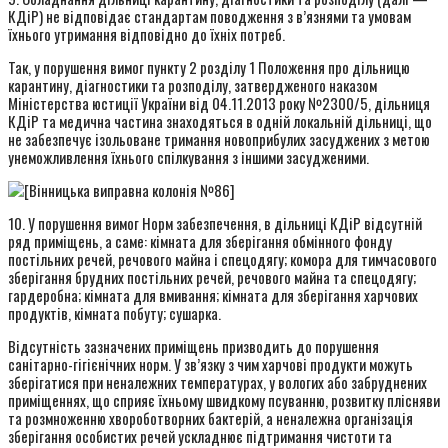
КДіР) не відповідає стандартам поводження з в’язнями та умовам
їхнього утримання відповідно до їхніх потреб.
Так, у порушення вимог пункту 2 розділу 1 Положення про дільницю
карантину, діагностики та розподілу, затвердженого наказом
Міністерства юстиції України від 04.11.2013 року №2300/5, дільниця
КДіР та медична частина знаходяться в одній локальній дільниці, що
не забезпечує ізольоване тримання новоприбулих засуджених з метою
унеможливлення їхнього спілкування з іншими засудженими.
10. У порушення вимог Норм забезпечення, в дільниці КДіР відсутній
ряд приміщень, а саме: кімната для зберігання обмінного фонду
постільних речей, речового майна і спецодягу; комора для тимчасового
зберігання брудних постільних речей, речового майна та спецодягу;
гардеробна; кімната для вмивання; кімната для зберігання харчових
продуктів, кімната побуту; сушарка.
Відсутність зазначених приміщень призводить до порушення
санітарно-гігієнічних норм. У зв’язку з чим харчові продукти можуть
зберігатися при неналежних температурах, у вологих або забруднених
приміщеннях, що сприяє їхньому швидкому псуванню, розвитку плісняви
та розмноженню хвороботворних бактерій, а неналежна організація
зберігання особистих речей ускладнює підтримання чистоти та