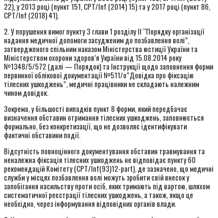
22), у 2013 році (пункт 151, CPT/Inf (2014) 15) та у 2017 році (пункт 86,
CPT/Inf (2018) 41).
2. У порушення вимог пункту 3 глави 1 розділу II “Порядку організації
надання медичної допомоги засудженим до позбавлення волі”,
затвердженого спільним наказом Міністерства юстиції України та
Міністерством охорони здоров’я України від 15.08.2014 року
№1348/5/572 (далі — Порядок) та Інструкції щодо заповнення форми
первинної облікової документації №511/о”Довідка про фіксацію
тілесних ушкоджень”, медичні працівники не складають належним
чином довідок.
Зокрема, у більшості випадків пункт 8 форми, який передбачає
визначення обставин отримання тілесних ушкоджень, заповнюється
формально, без конкретизації, що не дозволяє ідентифікувати
фактичні обставини події.
Відсутність повноцінного документування обставин травмування та
неналежна фіксація тілесних ушкоджень не відповідає пункту 60
рекомендацій Комітету (CPT/Inf(93)12-part), де зазначено, що медичні
служби у місцях позбавлення волі можуть зробити свій внесок у
запобігання насильству проти осіб, яких тримають під вартою, шляхом
систематичної реєстрації тілесних ушкоджень, а також, якщо це
необхідно, через інформування відповідних органів влади.