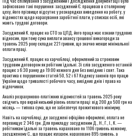
Під час спілкування з засудженими і дослідження документації було
зафіксовано такі порушення: засуджений Є. працював в столярному
цеху, його прізвище відсутнє у рознарядках виведення на роботу, у
відомостях щодо нарахування заробітної плати, у списках осіб, які
мають трудові договори.
Засуджений К. працює на СТО за ЦПД, його праця має ознаки трудових
відносин, при тому сума виплати авансу грошової винагороди за
травень 2025 року складає 221 гривню, що значно менше мінімальної
оплати праці.
Засуджений К. працює на харчоблоці, оформлений за строковим
трудовим договором як робітник їдальні. Зі слів засудженого останній
працює з 6:30 ранку до 19:00 кожного дня без вихідних і свят. Така
практика є порушенням статей 50, 52 і 67 Кодексу законів про працю
України щодо тривалості робочого часу, вихідних днів і права на
відпочинок.
Аналіз розрахунково-платіжних відомостей за травень 2025 року
свідчить про вкрай низький рівень оплати праці: від 200 до 500 грн на
місяць — типова сума, що не забезпечує прожиткового мінімуму.
Навіть на харчоблоці, де засуджені офіційно оформлені, оплата не
перевищує 2 346 грн. Для прикладу: засудженим Д., Н., Г., І., К. —
робітникам їдальні за травень нараховано по 1106 гривень кожному,
засудженому С., що працює кухарем, нараховано 895 гривень, а