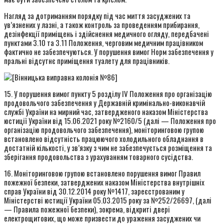
Нагляд за дотриманням порядку під час миття засуджених та
ув’язнених у лазні, а також контроль за проведенням прибирання,
дезінфекції приміщень і здійснення медичного огляду, передбачені
пунктами 3.10 та 3.11 Положення, черговим медичним працівником
фактично не забезпечуються. У порушення вимог Норм забезпечення у
пральні відсутнє приміщення туалету для працівників.
15. У порушення вимог пункту 5 розділу IV Положення про організацію
продовольчого забезпечення у Державній кримінально-виконавчій
службі України на мирний час, затвердженого наказом Міністерства
юстиції України від 15.06.2021 року №2160/5 (далі — Положення про
організацію продовольчого забезпечення), моніторинговою групою
встановлено відсутність працюючого холодильного обладнання в
достатній кількості, у зв’язку з чим не забезпечується розміщення та
зберігання продовольства з урахуванням товарного сусідства.
16. Моніторинговою групою встановлено порушення вимог Правил
пожежної безпеки, затверджених наказом Міністерства внутрішніх
справ України від 30.12.2014 року №1417, зареєстрованим у
Міністерстві юстиції України 05.03.2015 року за №252/26697, (далі
— Правила пожежної безпеки), зокрема, відкриті двері
електрощитових, що може призвести до ураження засуджених чи