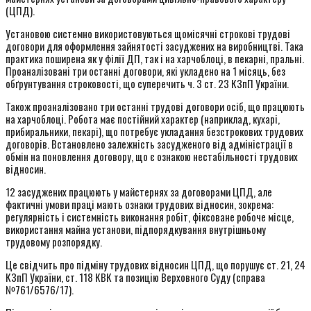
(ЦПД).
Установою системно використовуються щомісячні строкові трудові
договори для оформлення зайнятості засуджених на виробництві. Така
практика поширена як у філії ДП, так і на харчоблоці, в пекарні, пральні.
Проаналізовані три останні договори, які укладено на 1 місяць, без
обґрунтування строковості, що суперечить ч. 3 ст. 23 КЗпП України.
Також проаналізовано три останні трудові договори осіб, що працюють
на харчоблоці. Робота має постійний характер (наприклад, кухарі,
прибиральники, пекарі), що потребує укладання безстрокових трудових
договорів. Встановлено залежність засудженого від адміністрації в
обмін на поновлення договору, що є ознакою нестабільності трудових
відносин.
12 засуджених працюють у майстернях за договорами ЦПД, але
фактичні умови праці мають ознаки трудових відносин, зокрема:
регулярність і системність виконання робіт, фіксоване робоче місце,
використання майна установи, підпорядкування внутрішньому
трудовому розпорядку.
Це свідчить про підміну трудових відносин ЦПД, що порушує ст. 21, 24
КЗпП України, ст. 118 КВК та позицію Верховного Суду (справа
№761/6576/17).