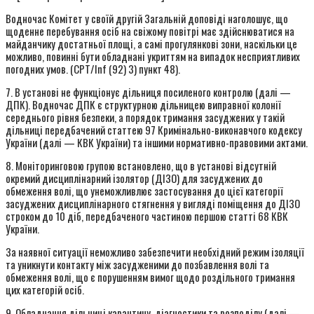
Водночас Комітет у своїй другій Загальній доповіді наголошує, що
щоденне перебування осіб на свіжому повітрі має здійснюватися на
майданчику достатньої площі, а самі прогулянкові зони, наскільки це
можливо, повинні бути обладнані укриттям на випадок несприятливих
погодних умов. (CPT/Inf (92) 3) пункт 48).
7. В установі не функціонує дільниця посиленого контролю (далі —
ДПК). Водночас ДПК є структурною дільницею виправної колонії
середнього рівня безпеки, а порядок тримання засуджених у такій
дільниці передбачений статтею 97 Кримінально-виконавчого кодексу
України (далі — КВК України) та іншими нормативно-правовими актами.
8. Моніторинговою групою встановлено, що в установі відсутній
окремий дисциплінарний ізолятор (ДІЗО) для засуджених до
обмеження волі, що унеможливлює застосування до цієї категорії
засуджених дисциплінарного стягнення у вигляді поміщення до ДІЗО
строком до 10 діб, передбаченого частиною першою статті 68 КВК
України.
За наявної ситуації неможливо забезпечити необхідний режим ізоляції
та уникнути контакту між засудженими до позбавлення волі та
обмеження волі, що є порушенням вимог щодо роздільного тримання
цих категорій осіб.
9. Обладнання дільниці карантину, діагностики та розподілу (далі —