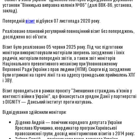
установи “Вінницька виправна колонія №86” (далі ВВК-86, установа,
заклад).
Попередній
візит
відбувcя 07 листопада 2020 року.
Реалізовано плановий регулярний повноцінний візит без попереджень,
досліджено всі об’єкти.
Візит було реалізовано 05 червня 2025 року. Під час підготовки
монітори використовували матеріали звернень засуджених і їхніх
родичів, матеріали попередніх звітів, а також звіт моніторів
Національного превентивного механізму при Уповноваженому
Верховної Ради України з прав людини (НПМ). Скарги від засуджених
були отримані на гарячі лінії та на адресу громадських приймалень ХПГ
і ЗВУ.
Візит проводиться в рамках проєкту “Зменшення страждань в’язнів у
контексті війни в Україні”, що фінансується урядом Данії у партнерстві
з DIGNITY — Данський інститут проти катувань.
Відвідування здійснили монітори:
Діденко Андрій — помічник народного депутата України
Ярослава Юрчишина, координатор програм Харківської
правозахисної групи, досвід моніторингових візитів з 2014 року;
Зуйков Сергій — помічник народного депутата України