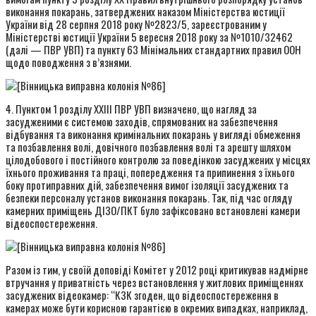
виконання покарань, затверджених наказом Міністерства юстиції
України від 28 серпня 2018 року №2823/5, зареєстрованим у
Міністерстві юстиції України 5 вересня 2018 року за №1010/32462
(далі — ПВР УВП) та пункту 63 Мінімальних стандартних правил ООН
щодо поводження з в’язнями.
4. Пунктом 1 розділу XXIII ПВР УВП визначено, що нагляд за
засудженими є системою заходів, спрямованих на забезпечення
відбування та виконання кримінальних покарань у вигляді обмеження
та позбавлення волі, довічного позбавлення волі та арешту шляхом
цілодобового і постійного контролю за поведінкою засуджених у місцях
їхнього проживання та праці, попередження та припинення з їхнього
боку протиправних дій, забезпечення вимог ізоляції засуджених та
безпеки персоналу установ виконання покарань. Так, під час огляду
камерних приміщень ДІЗО/ПКТ було зафіксовано встановлені камери
відеоспостереження.
Разом із тим, у своїй доповіді Комітет у 2012 році критикував надмірне
втручання у приватність через встановлення у житлових приміщеннях
засуджених відеокамер: “КЗК згоден, що відеоспостереження в
камерах може бути корисною гарантією в окремих випадках, наприклад,