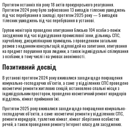
Протягом останніх пів року 18 актів прокурорського реагування.
Протягом 2024 року було зафіксовано 13 випадів тілесних ушкоджень
під час перебування в закладі, протягом 2025 року — 5 випадків
тілесних ушкоджень під час перебування в установі.
Групою моніторів проведено опитування близько 104 особи з-поміж
засуджених під час відвідування промислової зони, дільниць СПС,
харчоблоку, дисциплінарних приміщень з проведенням загальних
розмов з наданням консультацій, відповідей на запитання, опитування
на предмет порушення прав людини, а також індивідуальні спілкування
з особами, в тому числі і на умовах анонімності.
Позитивний досвід
В установі протягом 2024 року вживалися заходи щодо покращення
комунально-господарчих об’єктів, а саме: у відділеннях СПС проведено
косметичні ремонти житлових секцій, встановлено спальні місця з
індивідуальним простором, проведено косметичний ремонт коридорів
відділень, кімнат приймання їжі.
Протягом 2025 року вживалися заходи щодо покращення комунально-
господарчих об’єктів, а саме: косметичні ремонти у відділеннях СПС,
ремонти коридорів, туалетних кімнат, кімнат зберігання особистих
речей, а також проведення ремонту Інтернет класу для засуджених.