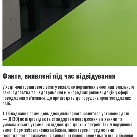
Факти, виявлені під час відвідування
У ході моніторингового візиту виявлено порушення вимог національного
законодавства та недотримання міжнародних рекомендацій у сфері
поводження з в’язнями, що призводять до порушень прав засуджених
осіб:
1. Обладнання приміщень дисциплінарного ізолятора установи (далі
— ДІЗО) не відповідають стандартам поводження з в’язнями та
умовам їхнього утримання відповідно до їхніх потреб. Так, у порушення
вимог Норм забезпечення меблями, інвентарем і предметами
господарчого призначення виправної колонії середнього рівня безпеки