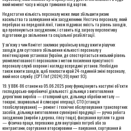
який момент часу в місцях тримання під вартою.
Недостатня кількість персоналу може лише збільшити ризик
насильства та залякування між засудженими. Нестача персоналу, який
перебуває на передовій лінії, також підриває якість та рівень заходів,
що пропонуються засудженим, і ставить під загрозу перспективу
підготовки до звільнення та соціальної реабілітації.
У зв’язку з чим Комітет закликає українську владу вжити рішучих
заходів для суттєвого збільшення кількості персоналу у
пенітенціарних установах України, де спостерігається низький рівень
укомплектованості персоналом з метою посилення присутності
персоналу служб охорони і нагляду всередині установ. Необхідно
також вжити заходів, щоб покласти край 24-годинній зміні персоналу,
який несе службу. (CPT/Inf (2024) 20) пункт 93).
19. У ВВК-86 станом на 05.06.2025 року функціонують наступні об’єкти
господарсько-виробничої діяльності: дільниця з виготовлення
дерев’яних виробів — столярний цех, дільниця обробки металу —
токарні, зварювальні й слюсарні операції, СТО (станція
техобслуговування) — ремонт і технічне обслуговування транспортних
засобів, дільниця виготовлення сувенірної продукції — ручна робота
засуджених (вироби з дерева, гіпсу тощо), фасування вугілля та дров
— фізична праця, переважно для внутрішніх потреб або за
контрактами, сортування вторсировини — пакування, сортування й