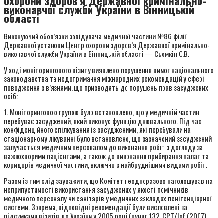
охорони здоров’я Державної кримінально-
виконавчої служби України в Вінницькій
області
Виконуючий обов’язки завідувача медичної частини №86 філії
Державної установи Центр охорони здоров’я Державної кримінально-
виконавчої служби України в Вінницькій області — Сьомкін С.В.
У ході моніторингового візиту виявлено порушення вимог національного
законодавства та недотримання міжнародних рекомендацій у сфері
поводження з в’язнями, що призводять до порушень прав засуджених
осіб:
1. Моніторинговою групою було встановлено, що у медичній частині
перебуває засуджений, який виконує функцію днювального. Під час
конфіденційного спілкування із засудженими, які перебували на
стаціонарному лікуванні було встановлено, що зазначений засуджений
залучається медичним персоналом до виконання робіт з догляду за
важкохворими пацієнтами, а також до виконання прибирання палат та
коридорів медичної частини, включно з найбруднішими видами робіт.
Разом із тим слід зауважити, що Комітет неодноразово наголошував на
неприпустимості використання засуджених у якості помічників
медичного персоналу чи санітарів у медичних закладах пенітенціарної
системи. Зокрема, відповідні рекомендації були висловлені за
підсумками візитів до України у 2005 році (пункт 132, CPT/Inf (2007)