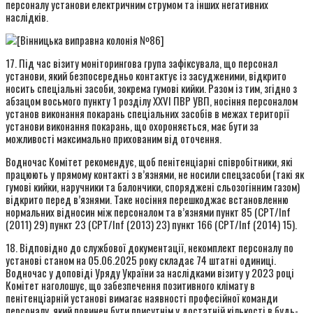
персоналу установи електричним струмом та інших негативних
наслідків.
17. Під час візиту моніторингова група зафіксувала, що персонал
установи, який безпосередньо контактує із засудженими, відкрито
носить спеціальні засоби, зокрема гумові кийки. Разом із тим, згідно з
абзацом восьмого пункту 1 розділу XXVI ПВР УВП, носіння персоналом
установ виконання покарань спеціальних засобів в межах території
установи виконання покарань, що охороняється, має бути за
можливості максимально прихованим від оточення.
Водночас Комітет рекомендує, щоб пенітенціарні співробітники, які
працюють у прямому контакті з в’язнями, не носили спецзасоби (такі як
гумові кийки, наручники та балончики, споряджені сльозогінним газом)
відкрито перед в’язнями. Таке носіння перешкоджає встановленню
нормальних відносин між персоналом та в’язнями пункт 85 (CPT/Inf
(2011) 29) пункт 23 (CPT/Inf (2013) 23) пункт 166 (CPT/Inf (2014) 15).
18. Відповідно до службової документації, некомплект персоналу по
установі станом на 05.06.2025 року складає 74 штатні одиниці.
Водночас у доповіді Уряду України за наслідками візиту у 2023 році
Комітет наголошує, що забезпечення позитивного клімату в
пенітенціарній установі вимагає наявності професійної команди
персоналу, який повинен бути присутнім у достатній кількості в будь-