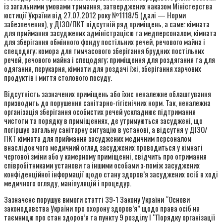
із загальними умовами тримання, затверджених наказом Міністерства
юстиції України від 27.07.2012 року №1118/5 (далі — Норми
забезпечення), у ДІЗО/ПКТ відсутній ряд приміщень, а саме: кімната
для приймання засуджених адміністрацією та медперсоналом, кімната
для зберігання обмінного фонду постільних речей, речового майна і
спецодягу; комора для тимчасового зберігання брудних постільних
речей, речового майна і спецодягу; приміщення для роздягання та для
одягання, перукарня, кімнати для роздачі їжі, зберігання харчових
продуктів і миття столового посуду.
Відсутність зазначених приміщень або їхнє неналежне облаштування
призводить до порушення санітарно-гігієнічних норм. Так, неналежна
організація зберігання особистих речей ускладнює підтримання
чистоти та порядку в приміщеннях, де утримуються засуджені, що
погіршує загальну санітарну ситуацію в установі, а відсутня у ДІЗО/
ПКТ кімната для приймання засуджених медичним персоналом
внаслідок чого медичний огляд засуджених проводиться у кімнаті
чергової зміни або у камерному приміщенні, свідчить про отримання
співробітниками установи та іншими особами з-поміж засуджених
конфіденційної інформації щодо стану здоров’я засуджених осіб в ході
медичного огляду, маніпуляцій і процедур.
Зазначене порушує вимоги статті 39-1 Закону України “Основи
законодавства України про охорону здоров’я” щодо права осіб на
таємницю про стан здоров’я та пункту 9 розділу І “Порядку організації