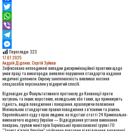
Facebook
Twitter
WhatsApp
Viber
Telegram
Перегляди:
323
Messenger
17.07.2025
Андрій Діденко, Сергій Зуйков
Зафіксовано непоодинокі випадки дискримінаційної практики щодо
умов праці та винагороди, виявлені порушення стандартів надання
медичної допомоги. Окрему занепокоєність викликає носіння
спецзасобів персоналом у відкритий спосіб.
Відповідно до Факультативного протоколу до Конвенції проти
катувань та інших жорстоких, нелюдських або таких, що принижують
гідність, видів поводження і покарання, враховуючи положення
Мінімальних стандартних правил поводження з в’язнями та рішень
Європейського суду з прав людини, на підставі статті 24 Кримінально-
виконавчого кодексу України — Відвідування установ виконання
покарань, групою моніторів Харківської правозахисної групи і ГО
“Захист в’язнів України” здійснено повторне відвідування державної