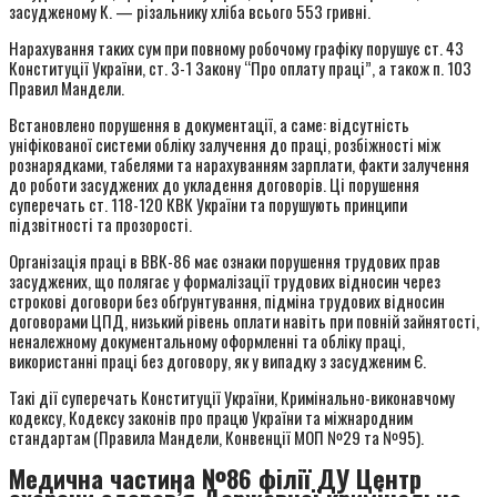
засудженому К. — різальнику хліба всього 553 гривні.
Нарахування таких сум при повному робочому графіку порушує ст. 43
Конституції України, ст. 3-1 Закону “Про оплату праці”, а також п. 103
Правил Мандели.
Встановлено порушення в документації, а саме: відсутність
уніфікованої системи обліку залучення до праці, розбіжності між
рознарядками, табелями та нарахуванням зарплати, факти залучення
до роботи засуджених до укладення договорів. Ці порушення
суперечать ст. 118-120 КВК України та порушують принципи
підзвітності та прозорості.
Організація праці в ВВК-86 має ознаки порушення трудових прав
засуджених, що полягає у формалізації трудових відносин через
строкові договори без обґрунтування, підміна трудових відносин
договорами ЦПД, низький рівень оплати навіть при повній зайнятості,
неналежному документальному оформленні та обліку праці,
використанні праці без договору, як у випадку з засудженим Є.
Такі дії суперечать Конституції України, Кримінально-виконавчому
кодексу, Кодексу законів про працю України та міжнародним
стандартам (Правила Мандели, Конвенції МОП №29 та №95).
Медична частина №86 філії ДУ Центр