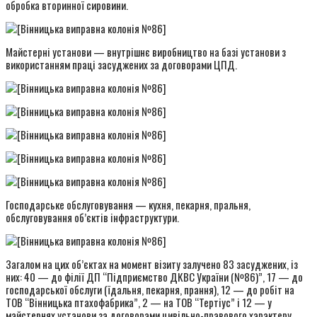
обробка вторинної сировини.
Майстерні установи — внутрішнє виробництво на базі установи з
використанням праці засуджених за договорами ЦПД.
Господарське обслуговування — кухня, пекарня, пральня,
обслуговування об’єктів інфраструктури.
Загалом на цих об’єктах на момент візиту залучено 83 засуджених, із
них: 40 — до філії ДП “Підприємство ДКВС України (№86)”, 17 — до
господарської обслуги (їдальня, пекарня, прання), 12 — до робіт на
ТОВ “Вінницька птахофабрика”, 2 — на ТОВ “Тертіус” і 12 — у
майстернях установи за договорами цивільно-правового характеру