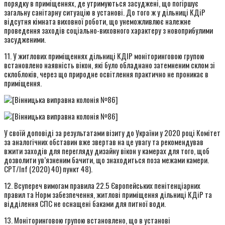
порядку в приміщеннях, де утримуються засуджені, що погіршує
загальну санітарну ситуацію в установі. До того ж у дільниці КДіР
відсутня кімната виховної роботи, що унеможливлює належне
проведення заходів соціально-виховного характеру з новоприбулими
засудженими.
11. У житлових приміщеннях дільниці КДІР моніторинговою групою
встановлено наявність вікон, які було обладнано затемненим склом зі
склоблоків, через що природне освітлення практично не проникає в
приміщення.
У своїй доповіді за результатами візиту до України у 2020 році Комітет
за аналогічних обставин вже звертав на це увагу та рекомендував
вжити заходів для перегляду дизайну вікон у камерах для того, щоб
дозволити ув’язненим бачити, що знаходиться поза межами камери.
CPT/Inf (2020) 40) пункт 48).
12. Всупереч вимогам правила 22.5 Європейських пенітенціарних
правил та Норм забезпечення, житлові приміщення дільниці КДіР та
відділення СПС не оснащені баками для питної води.
13. Моніторинговою групою встановлено, що в установі