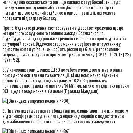
коли людина вважається такою, що викликає стурбованість щодо
ризику членоушкодження або самогубства, або якщо є конкретні
підозри, що засуджений здійснює в камері певні дії, які можуть
поставити під загрозу безпеку.
Проте, будь-яке рішення застосовувати відеоспостереження щодо
конкретного засудженого повинно завжди базуватися на
індивідуальній оцінці реальних ризиків і має часто переглядатися на
регулярній основі. Відеоспостереження є серйозним втручанням у
приватне життя ув’язнених і робить режим ще більш репресивним,
зокрема, при застосуванні протягом тривалого часу. (CPT/Inf (2013) 23)
пункт 52).
5. У камерних приміщеннях ДІЗО не забезпечено достатнього рівня
природного освітлення та вентиляції, вікна неможливо відкрити
самостійно, що не відповідає правилу 18.2а Європейських
пенітенціарних правил та правилу 14 Мінімальних стандартних правил
ООН щодо поводження з в’язнями (Правила Мандели).
6. Прогулянкові дворики не обладнані належним укриттям для захисту
від атмосферних опадів, а площа окремих двориків є недостатньою
для забезпечення повноцінної фізичної активності засуджених.