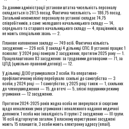
За даними адміністрації установи штатна чисельність персоналу
складається із 261,5 посад. Фактична чисельність — 186,75 посад.
Загальний некомплект персоналу по установі складає 74,75
співробітників, а саме: молодшого начальницького складу — 14,
середнього та старшого начальницького складу — 4, працівників, що
не мають спеціальних звань — 2.
Планове наповнення закладу — 749 осіб. Фактична кількість
засуджених — 226 осіб. У закладі 4 дільниці СПС. В установі працює 1
психолог. У 2024 році померло 2 засуджених, протягом 2025 року — 1.
Працевлаштовано 83 засуджених: за трудовими договорами — 71, за
ЦПД (цивільно-правовий договір) — 12.
У дільниці ДІЗО утримувалося 2 особи. На оперативно-
профілактичному обліку перебувало: схильні до самогубства — 3
особи, у 2024 році — 1 самогубство, у 2025 році також — 1, схильних
до членоушкодження — 15, до втечі — 5, злісні порушники режиму
утримання — 12 засуджених.
Протягом 2024-2025 років жодна особа не звернулася зі скаргами
щодо неналежних умов утримання і неналежного надання медичної
допомоги. 1 особа має інвалідність ІІ групи і 2 засуджених — ІІІ групи.
16 осіб відторгнутих загалом. У власному користуванні засуджені
мають 15 планшетів, 3 особи мають електронну адресу (email).