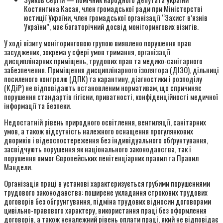
Костянтина Касая, член громадської ради при Міністерстві
юстиції України, член громадської організації “Захист в’язнів
України”, має багаторічний досвід моніторингових візитів.
У ході візиту моніторинговою групою виявлено порушення прав
засуджених, зокрема у сфері умов тримання, організації
дисциплінарних приміщень, трудових прав та медико-санітарного
забезпечення. Приміщення дисциплінарного ізолятора (ДІЗО), дільниці
посиленого контролю (ДПК) та карантину, діагностики і розподілу
(КДіР) не відповідають встановленим нормативам, що спричиняє
порушення стандартів гігієни, приватності, конфіденційності медичної
інформації та безпеки.
Недостатній рівень природного освітлення, вентиляції, санітарних
умов, а також відсутність належного оснащення прогулянкових
двориків і відеоспостереження без індивідуального обґрунтування,
засвідчують порушення як національного законодавства, так і
порушення вимог Європейських пенітенціарних правил та Правил
Мандели.
Організація праці в установі характеризується грубими порушеннями
трудового законодавства: поширене укладання строкових трудових
договорів без обґрунтування, підміна трудових відносин договорами
цивільно-правового характеру, використання праці без оформлення
договорів, а також неналежний рівень оплати праці, який не відповідає