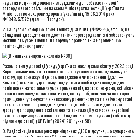
надання медичної допомоги засудженим до позбавлення волі”
затвердженого спільним наказом Міністерства юстиції України та
Міністерством охорони здоров’я України від 15.08.2014 року
№1348/5/572 (далі — Порядок).
2. Санвузли в камерних приміщеннях ДІЗО/ПКТ (№№3,4,6,7 тощо) не
обладнані дверцятами та достатніми перегородками, які забезпечують
можливість усамітнення, що порушує правило 19.3 Європейських
пенітенціарних правил.
Разом із тим у доповіді Уряду України за наслідками візиту у 2023 році
Європейський комітет із запобігання катуванням та нелюдському або
такому, що принижує гідність поводженню чи покаранню (далі —
Комітет) закликав українську владу вжити необхідних заходів для
поліпшення матеріальних умов тримання під вартою, зокрема, всі місця
розміщення засуджених і взятих під варту осіб, включаючи санітарні
приміщення, утримувати в належному ремонтному та гігієнічному стані,
регулярно і часто проводити дезінсекції; забезпечити достатній
доступ до природного освітлення та вентиляції у камерах, внутрішні
санітарні приміщення повністю обладнати перегородками (тобто від
підлоги до стелі). (CPT/Inf (2024) 20) пункт 58).
3. Радіофікація в камерних приміщеннях ДІЗО відсутня, що суперечить
вимогам пункту 3 розділу XX Правил внутрішнього розпорядку установ