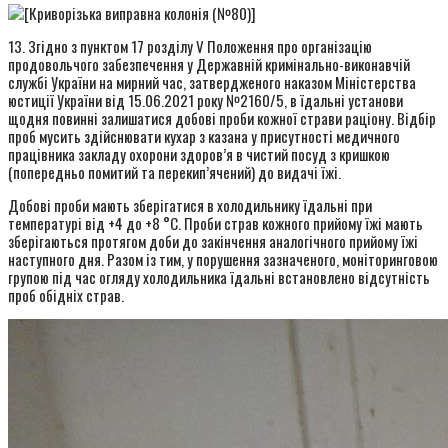
13. Згідно з пунктом 17 розділу V Положення про організацію
продовольчого забезпечення у Державній кримінально-виконавчій
службі України на мирний час, затвердженого наказом Міністерства
юстиції України від 15.06.2021 року №2160/5, в їдальні установи
щодня повинні залишатися добові проби кожної страви раціону. Відбір
проб мусить здійснювати кухар з казана у присутності медичного
працівника закладу охорони здоров’я в чистий посуд з кришкою
(попередньо помитий та перекип’ячений) до видачі їжі.
Добові проби мають зберігатися в холодильнику їдальні при
температурі від +4 до +8 °C. Проби страв кожного прийому їжі мають
зберігаються протягом доби до закінчення аналогічного прийому їжі
наступного дня. Разом із тим, у порушення зазначеного, моніторинговою
групою під час огляду холодильника їдальні встановлено відсутність
проб обідніх страв.