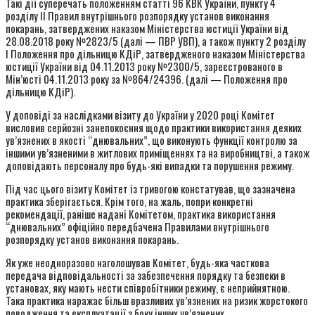
Такі дії суперечать положенням статті 96 КВК України, пункту 4
розділу ІІ Правил внутрішнього розпорядку установ виконання
покарань, затверджених наказом Міністерства юстиції України від
28.08.2018 року №2823/5 (далі — ПВР УВП), а також пункту 2 розділу
І Положення про дільницю КДіР, затвердженого наказом Міністерства
юстиції України від 04.11.2013 року №2300/5, зареєстрованого в
Мін’юсті 04.11.2013 року за №864/24396. (далі — Положення про
дільницю КДіР).
У доповіді за наслідками візиту до України у 2020 році Комітет
висловив серйозні занепокоєння щодо практики використання деяких
ув’язнених в якості “днювальних”, що виконують функції контролю за
іншими ув’язненими в житлових приміщеннях та на виробництві, а також
доповідають персоналу про будь-які випадки та порушення режиму.
Під час цього візиту Комітет із тривогою констатував, що зазначена
практика зберігається. Крім того, на жаль, попри конкретні
рекомендації, раніше надані Комітетом, практика використання
“днювальних” офіційно передбачена Правилами внутрішнього
розпорядку установ виконання покарань.
Як уже неодноразово наголошував Комітет, будь-яка часткова
передача відповідальності за забезпечення порядку та безпеки в
установах, яку мають нести співробітники режиму, є неприйнятною.
Така практика наражає більш вразливих ув’язнених на ризик жорстокого
поводження та експлуатації з боку інших ув’язнених.