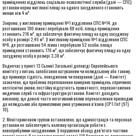
приміщеннях відділень соціально-психологічної служби (далі — СПС)
установи норма житлової площі на одного засудженого становить
менше ніж 4 м².
Зокрема, у житловому приміщенні №1 відділення СПС №14, де
розташовано 100 ліжок і перебувало 88 осіб, площа приміщення
становить 216 м², що забезпечує фактичну площу на одну засуджену
особу в розмірі 2,45 м². У житловому приміщенні №1 відділення СПС
№6, де розташовано 54 ліжка і перебувало 52 особи, площа
приміщення становить 176 м², що забезпечує фактичну площу на одну
засуджену особу в розмірі 3,38 м².
Водночас у пункті 13 Сьомої Загальної доповіді Європейського
комітету з питань запобігання катуванням чи нелюдському або такому,
що принижує гідність, поводженню чи покаранню (далі — Комітет)
зазначено, що проблема переповнення камерних приміщень спричиняє
негігієнічні умови, постійну відсутність приватності, перевантаження
медичних служб та інфраструктури установи. Комітет доходить
висновку, що доволі часто негативний вплив перенаселення призводив
до нелюдських або принизливих умов утримання в’язнів (CPT/Inf (97)
10).
2. Моніторинговою групою встановлено, що адміністрація та персонал
установи не забезпечують належну організацію роботи з
новоприбулими засудженими. У порушення абзацу дев’ятого частини
першої статті 8 та частини першої статті 118 Кримінально-виконавчого