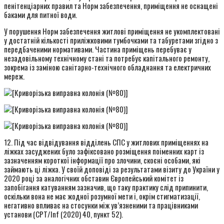
пенітенціарних правил та Норм забезпечення, приміщення не оснащені
баками для питної води.
У порушення Норм забезпечення житлові приміщення не укомплектовані
у достатній кількості приліжковими тумбочками та табуретами згідно з
передбаченими нормативами. Частина приміщень перебуває у
незадовільному технічному стані та потребує капітального ремонту,
зокрема із заміною санітарно-технічного обладнання та електричних
мереж.
12. Під час відвідування відділень СПС у житлових приміщеннях на
ліжках засуджених було зафіксовано розміщення поіменних карт із
зазначенням короткої інформації про злочини, скоєні особами, які
займають ці ліжка. У своїй доповіді за результатами візиту до України у
2020 році за аналогічних обставин Європейський комітет із
запобігання катуванням зазначив, що таку практику слід припинити,
оскільки вона не має жодної розумної мети і, окрім стигматизації,
негативно впливає на стосунки між ув’язненими та працівниками
установи (CPT/Inf (2020) 40, пункт 52).