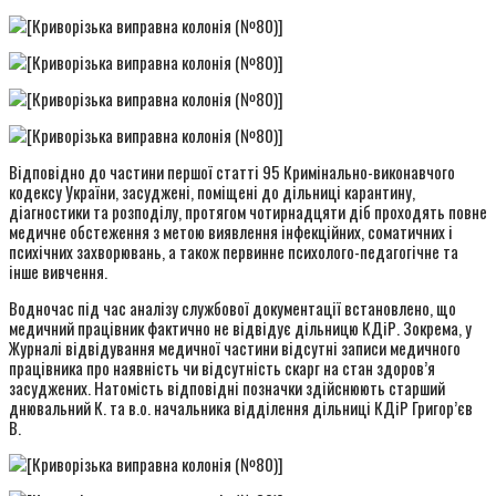
Відповідно до частини першої статті 95 Кримінально-виконавчого
кодексу України, засуджені, поміщені до дільниці карантину,
діагностики та розподілу, протягом чотирнадцяти діб проходять повне
медичне обстеження з метою виявлення інфекційних, соматичних і
психічних захворювань, а також первинне психолого-педагогічне та
інше вивчення.
Водночас під час аналізу службової документації встановлено, що
медичний працівник фактично не відвідує дільницю КДіР. Зокрема, у
Журналі відвідування медичної частини відсутні записи медичного
працівника про наявність чи відсутність скарг на стан здоров’я
засуджених. Натомість відповідні позначки здійснюють старший
днювальний К. та в.о. начальника відділення дільниці КДіР Григор’єв
В.