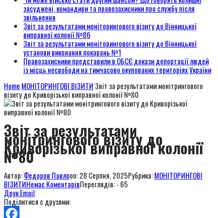
засуджені, командири та правозахисники про службу після
звільнення
Звіт за результатами моніторингового візиту до Вінницької
виправної колонії №86
Звіт за результатами моніторингового візиту до Вінницької
установи виконання покарань №1
Правозахисники представили в ОБСЄ докази депортації людей
із місць несвободи на тимчасово окупованих територіях України
Home
МОНІТОРИНГОВІ ВІЗИТИ
Звіт за результатами монітрингового
візиту до Криворізької виправної колонії №80
Звіт за результатами
монітрингового візиту до
Криворізької виправної колонії
№80
Автор:
Федоров Павло
on:
28 Серпня, 2025
Рубрика:
МОНІТОРИНГОВІ
ВІЗИТИ
Немає Коментарів
Переглядів: - 65
Друк
Email
Поділитися с друзями: