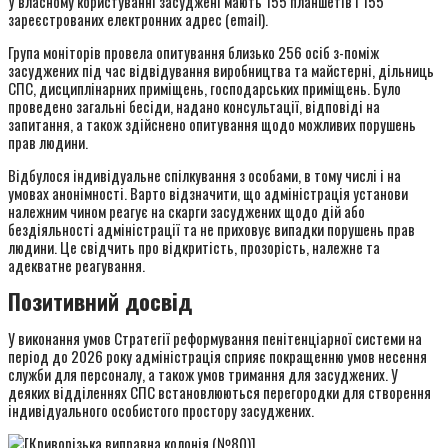
У власному користуванні засуджені мають 155 планшетів і 155
зареєстрованих електронних адрес (email).
Група моніторів провела опитування близько 256 осіб з-поміж
засуджених під час відвідування виробництва та майстерні, дільниць
СПС, дисциплінарних приміщень, господарських приміщень. Було
проведено загальні бесіди, надано консультації, відповіді на
запитання, а також здійснено опитування щодо можливих порушень
прав людини.
Відбулося індивідуальне спілкування з особами, в тому числі і на
умовах анонімності. Варто відзначити, що адміністрація установи
належним чином реагує на скарги засуджених щодо дій або
бездіяльності адміністрації та не приховує випадки порушень прав
людини. Це свідчить про відкритість, прозорість, належне та
адекватне реагування.
Позитивний досвід
У виконання умов Стратегії реформування пенітенціарної системи на
період до 2026 року адміністрація сприяє покращенню умов несення
служби для персоналу, а також умов тримання для засуджених. У
деяких відділеннях СПС встановлюються перегородки для створення
індивідуального особистого простору засуджених.