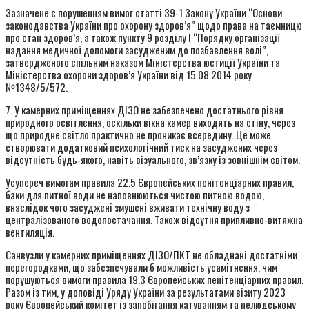
Зазначене є порушенням вимог статті 39-1 Закону України “Основи
законодавства України про охорону здоров’я” щодо права на таємницю
про стан здоров’я, а також пункту 9 розділу І “Порядку організації
надання медичної допомоги засудженим до позбавлення волі”,
затвердженого спільним наказом Міністерства юстиції України та
Міністерства охорони здоров’я України від 15.08.2014 року
№1348/5/572.
7. У камерних приміщеннях ДІЗО не забезпечено достатнього рівня
природного освітлення, оскільки вікна камер виходять на стіну, через
що природне світло практично не проникає всередину. Це може
створювати додатковий психологічний тиск на засуджених через
відсутність будь-якого, навіть візуального, зв’язку із зовнішнім світом.
Усупереч вимогам правила 22.5 Європейських пенітенціарних правил,
баки для питної води не наповнюються чистою питною водою,
внаслідок чого засуджені змушені вживати технічну воду з
централізованого водопостачання. Також відсутня припливно-витяжна
вентиляція.
Санвузли у камерних приміщеннях ДІЗО/ПКТ не обладнані достатніми
перегородками, що забезпечували б можливість усамітнення, чим
порушуються вимоги правила 19.3 Європейських пенітенціарних правил.
Разом із тим, у доповіді Уряду України за результатами візиту 2023
року Європейський комітет із запобігання катуванням та нелюдському