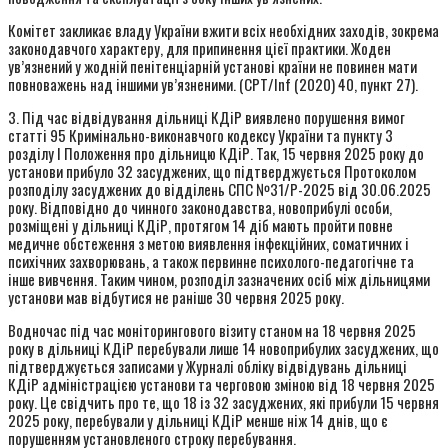
Комітет закликає владу України вжити всіх необхідних заходів, зокрема
законодавчого характеру, для припинення цієї практики. Жоден
ув’язнений у жодній пенітенціарній установі країни не повинен мати
повноважень над іншими ув’язненими. (CPT/Inf (2020) 40, пункт 27).
3. Під час відвідування дільниці КДіР виявлено порушення вимог
статті 95 Кримінально-виконавчого кодексу України та пункту 3
розділу I Положення про дільницю КДіР. Так, 15 червня 2025 року до
установи прибуло 32 засуджених, що підтверджується Протоколом
розподілу засуджених до відділень СПС №31/Р-2025 від 30.06.2025
року. Відповідно до чинного законодавства, новоприбулі особи,
розміщені у дільниці КДіР, протягом 14 діб мають пройти повне
медичне обстеження з метою виявлення інфекційних, соматичних і
психічних захворювань, а також первинне психолого-педагогічне та
інше вивчення. Таким чином, розподіл зазначених осіб між дільницями
установи мав відбутися не раніше 30 червня 2025 року.
Водночас під час моніторингового візиту станом на 18 червня 2025
року в дільниці КДіР перебували лише 14 новоприбулих засуджених, що
підтверджується записами у Журналі обліку відвідувань дільниці
КДіР адміністрацією установи та черговою зміною від 18 червня 2025
року. Це свідчить про те, що 18 із 32 засуджених, які прибули 15 червня
2025 року, перебували у дільниці КДіР менше ніж 14 днів, що є
порушенням установленого строку перебування.