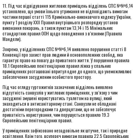
11. Під час відвідування житлових приміщень відділень СПС №№6,14
установлено, що умови їхнього утримання не відповідають вимогам
частини першої статті 115 Кримінально-виконавчого кодексу України,
пункту 1 розділу XXII Правил внутрішнього розпорядку установ
виконання покарань, а також пунктам 13,14 і 15 Мінімальних
стандартних правил ООН щодо поводження з в’язнями (Правила
Мандели).
Зокрема, у відділеннях СПС №№6,14 виявлено порушення статті 8
Конвенції про захист прав людини й основоположних свобод, яка
гарантує право на повагу до приватного життя. У порушення правила
18.1 Європейських пенітенціарних правил ліжка у спальних
приміщеннях розташовані впритул одне до одного, що унеможливлює
забезпечення засудженим особистого простору.
Під час огляду гуртожитків зазначених відділень виявлено
відсутність санвузлів у житлових приміщеннях, у зв’язку з чим
засуджені змушені користуватись туалетом на вулиці, який
знаходиться в антисанітарному стані. Санвузли не обладнані
достатніми перегородками та дверцятами, що не забезпечує
приватність користування, чим порушується правило 19.3
Європейських пенітенціарних правил.
У приміщеннях зафіксовано незадовільне як штучне, так і природне
освітлення. Крім того, всупереч вимогам правила 22.5 Європейських