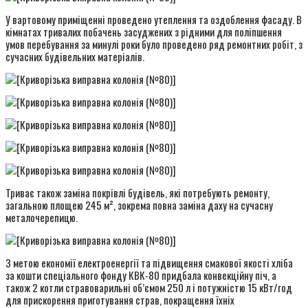
У вартовому приміщенні проведено утеплення та оздоблення фасаду. В
кімнатах тривалих побачень засуджених з рідними для поліпшення
умов перебування за минулі роки було проведено ряд ремонтних робіт, з
сучасних будівельних матеріалів.
Триває також заміна покрівлі будівель, які потребують ремонту,
загальною площею 245 м², зокрема повна заміна даху на сучасну
металочерепицю.
З метою економії електроенергії та підвищення смакової якості хліба
за кошти спеціального фонду КВК-80 придбала конвекційну піч, а
також 2 котли стравоварильні об’ємом 250 л і потужністю 15 кВт/год
для прискорення приготування страв, покращення їхніх