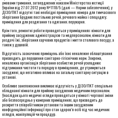
умовами тримання, затверджених наказом Міністерства юстиції
України від 27.07.2012 року №1118/5 (далі — Норми забезпечення), у
ДІЗО/ПКТ відсутні такі необхідні приміщення: комора для тимчасового
зберігання брудних постільних речей, речового майна і спецодягу;
приміщення для роздягання та одягання; перукарня.
Крім того, ремонтні роботи проводяться у приміщеннях: кімнати для
прийому засуджених адміністрацією та медперсоналом, кімнати для
роздачі їжі, зберігання харчових продуктів і миття столового посуду, а
також у душовій.
Відсутність зазначених приміщень або їхнє неналежне облаштування
призводить до порушення санітарно-гігієнічних норм. Зокрема,
неналежна організація зберігання особистих речей ускладнює
підтримання чистоти та порядку в приміщеннях, де утримуються
засуджені, що негативно впливає на загальну санітарну ситуацію в
установі.
Особливе занепокоєння викликає відсутність у ДІЗО/ПКТ спеціально
обладнаної кімнати для прийому засуджених медичним персоналом.
Унаслідок цього медичні огляди проводяться у кімнаті чергової зміни
або безпосередньо у камерних приміщеннях, що призводить до
розкриття співробітникам установи та іншим засудженим
конфіденційної інформації про стан здоров’я осіб під час медичних
оглядів, маніпуляцій чи процедур.