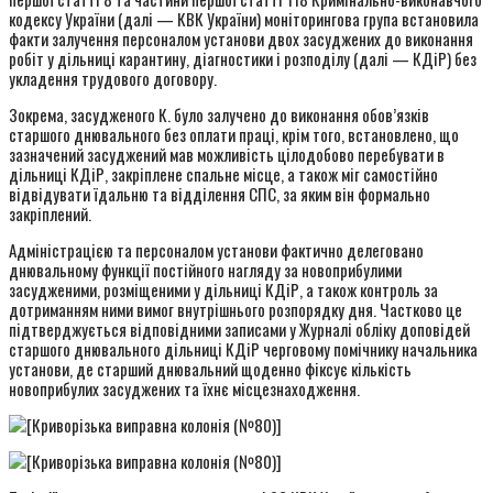
кодексу України (далі — КВК України) моніторингова група встановила
факти залучення персоналом установи двох засуджених до виконання
робіт у дільниці карантину, діагностики і розподілу (далі — КДіР) без
укладення трудового договору.
Зокрема, засудженого К. було залучено до виконання обов’язків
старшого днювального без оплати праці, крім того, встановлено, що
зазначений засуджений мав можливість цілодобово перебувати в
дільниці КДіР, закріплене спальне місце, а також міг самостійно
відвідувати їдальню та відділення СПС, за яким він формально
закріплений.
Адміністрацією та персоналом установи фактично делеговано
днювальному функції постійного нагляду за новоприбулими
засудженими, розміщеними у дільниці КДіР, а також контроль за
дотриманням ними вимог внутрішнього розпорядку дня. Частково це
підтверджується відповідними записами у Журналі обліку доповідей
старшого днювального дільниці КДіР черговому помічнику начальника
установи, де старший днювальний щоденно фіксує кількість
новоприбулих засуджених та їхнє місцезнаходження.