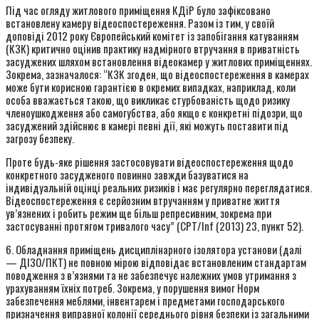
Під час огляду житлового приміщення КДіР було зафіксовано
встановлену камеру відеоспостереження. Разом із тим, у своїй
доповіді 2012 року Європейський комітет із запобігання катуванням
(КЗК) критично оцінив практику надмірного втручання в приватність
засуджених шляхом встановлення відеокамер у житлових приміщеннях.
Зокрема, зазначалося: “КЗК згоден, що відеоспостереження в камерах
може бути корисною гарантією в окремих випадках, наприклад, коли
особа вважається такою, що викликає стурбованість щодо ризику
членоушкодження або самогубства, або якщо є конкретні підозри, що
засуджений здійснює в камері певні дії, які можуть поставити під
загрозу безпеку.
Проте будь-яке рішення застосовувати відеоспостереження щодо
конкретного засудженого повинно завжди базуватися на
індивідуальній оцінці реальних ризиків і має регулярно переглядатися.
Відеоспостереження є серйозним втручанням у приватне життя
ув’язнених і робить режим ще більш репресивним, зокрема при
застосуванні протягом тривалого часу” (CPT/Inf (2013) 23, пункт 52).
6. Обладнання приміщень дисциплінарного ізолятора установи (далі
— ДІЗО/ПКТ) не повною мірою відповідає встановленим стандартам
поводження з в’язнями та не забезпечує належних умов утримання з
урахуванням їхніх потреб. Зокрема, у порушення вимог Норм
забезпечення меблями, інвентарем і предметами господарського
призначення виправної колонії середнього рівня безпеки із загальними