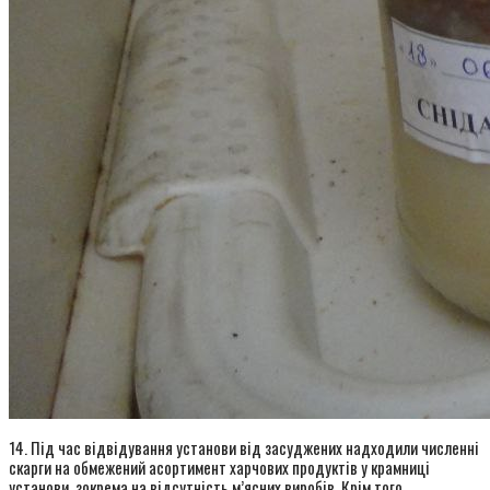
14. Під час відвідування установи від засуджених надходили численні
скарги на обмежений асортимент харчових продуктів у крамниці
установи, зокрема на відсутність м’ясних виробів. Крім того,