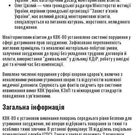
Олег Цвілий — член громадської ради при Міністерстві юстиції
України, керівник громадської організації “Захист в’язнів
України”, має великий досвід моніторингових візитів,
спеціалізується на питаннях катувань, жорстокого, нелюдяного
поводження.
Моніторинговим візитом до КВК-80 установлено системні порушення у
сфері дотримання прав засуджених. Зафіксовано переповненість
житлових приміщень та неналежні матеріально-побутові умови,
залучення засуджених до праці без укладення трудових договорів й
оплати, використання “днювальних” у дільниці КДіР, роботу у вихідні
дні та нічний час без компенсації.
Виявлено численні порушення у сфері охорони здоров’я, включно з
неналежними умовами утримання хворих та відсутністю належної
медичної допомоги. Сукупність цих фактів свідчить про системне
невиконання вимог КВК України, КЗпП та міжнародних стандартів
поводження з ув’язненими.
Загальна інформація
КВК-80 є установою виконання покарань середнього рівня безпеки для
утримання засуджених, які вперше відбувають покарання за тяжкі та
особливо тяжкі злочини. В установі функціонує 18 відділень соціально-
психологічної служби (СПС). Також у закладі працюють 2 психологи.