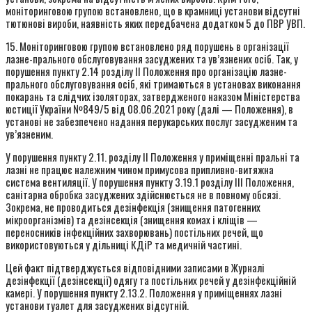
моніторинговою групою встановлено, що в крамниці установи відсутні
тютюнові вироби, наявність яких передбачена додатком 5 до ПВР УВП.
15. Моніторинговою групою встановлено ряд порушень в організації
лазне-прального обслуговування засуджених та ув’язнених осіб. Так, у
порушення пункту 2.14 розділу II Положення про організацію лазне-
прального обслуговування осіб, які тримаються в установах виконання
покарань та слідчих ізоляторах, затвердженого наказом Міністерства
юстиції України №849/5 від 08.06.2021 року (далі — Положення), в
установі не забезпечено надання перукарських послуг засудженим та
ув’язненим.
У порушення пункту 2.11. розділу II Положення у приміщенні пральні та
лазні не працює належним чином примусова припливно-витяжна
система вентиляції. У порушення пункту 3.19.1 розділу III Положення,
санітарна обробка засуджених здійснюється не в повному обсязі.
Зокрема, не проводиться дезінфекція (знищення патогенних
мікроорганізмів) та дезінсекція (знищення комах і кліщів —
переносників інфекційних захворювань) постільних речей, що
використовуються у дільниці КДіР та медичній частині.
Цей факт підтверджується відповідними записами в Журналі
дезінфекції (дезінсекції) одягу та постільних речей у дезінфекційній
камері. У порушення пункту 2.13.2. Положення у приміщеннях лазні
установи туалет для засуджених відсутній.