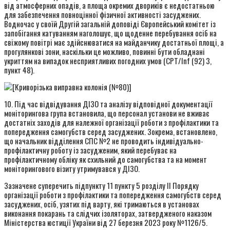
від атмосферних опадів, а площа окремих двориків є недостатньою
для забезпечення повноцінної фізичної активності засуджених.
Водночас у своїй Другій загальній доповіді Європейський комітет із
запобігання катуванням наголошує, що щоденне перебування осіб на
свіжому повітрі має здійснюватися на майданчику достатньої площі, а
прогулянкові зони, наскільки це можливо, повинні бути обладнані
укриттям на випадок несприятливих погодних умов (CPT/Inf (92) 3,
пункт 48).
10. Під час відвідування ДІЗО та аналізу відповідної документації
моніторингова група встановила, що персонал установи не вживає
достатніх заходів для належної організації роботи з профілактики та
попередження самогубств серед засуджених. Зокрема, встановлено,
що начальник відділення СПС №2 не проводить індивідуально-
профілактичну роботу із засудженим, який перебуває на
профілактичному обліку як схильний до самогубства та на момент
моніторингового візиту утримувався у ДІЗО.
Зазначене суперечить підпункту 11 пункту 5 розділу ІІ Порядку
організації роботи з профілактики та попередження самогубств серед
засуджених, осіб, узятих під варту, які тримаються в установах
виконання покарань та слідчих ізоляторах, затвердженого наказом
Міністерства юстиції України від 27 березня 2023 року №1126/5.