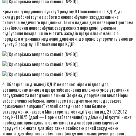
Крім того, у порушення пункту 1 розділу ІІ Положення про КДіР, до
складу робочої групи з роботи з новоприбулими засудженими не
включено медичного працівника. Також надана для перевірки Програма
ознайомлення новоприбулих засуджених з порядком і умовами
відбування покарання не містить заходів щодо ознайомлення з
порядком отримання медичної допомоги, що прямо суперечить вимогам
пункту 3 розділу ІІ Положення про КДіР.
4. Обладнання дільниці КДіР не повною мірою відповідає
встановленим вимогам щодо забезпечення належних умов утримання
засуджених та поводження з ними. Зокрема, у порушення вимог Норм
забезпечення меблями, інвентарем і предметами господарського
призначення виправної колонії середнього рівня безпеки,
затверджених наказом Міністерства юстиції України від 27.07.2012
року №1118/5 (далі — Норми забезпечення), у дільниці відсутні низка
необхідних приміщень, а саме: кімната для зберігання харчових
продуктів; кімната для зберігання особистих речей засуджених;
кімната для зберігання обмінного фонду постільних речей, речового