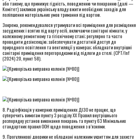
або такому, що принижує гідність, поводженню чи покаранню (далі —
Комітет) закликав українську владу вжити необхідних заходів для
поліпшення матеріальних умов тримання під вартою.
Зокрема, рекомендувалося утримувати всі приміщення для розміщення
засуджених і взятих під варту осіб, включаючи санітарні кімнати, у
належному ремонтному та гігієнічному стані; регулярно та часто
проводити дезінсекцію; забезпечувати достатній доступ до
природного освітлення та вентиляції у камерах; обладнати внутрішні
санітарні приміщення перегородками від підлоги до стелі. (CPT/Inf
(2024) 20, пункт 58).
8. Радіофікація у камерних приміщеннях ДІЗО не працює, що
суперечить вимогам пункту 3 розділу XX Правил внутрішнього
розпорядку установ виконання покарань та пункту 63 Мінімальних
стандартних правил ООН щодо поводження з в’язнями.
9. Прогулянкові дворики не обладнані належним укриттям для захисту