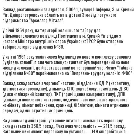
Заклад розташований за адресою: 50041, вулиця Шиферна, 3, м. Кривий
Ріг, Дніпропетровська область на відстані 3 км від потужного
підприємства “Арселлор Міталл”.
У січні 1954 року, на території колишнього табору для
військовополонених по вулиці Постишева в м. Кривий Ріг згідно з
наказом Міністра внутрішніх справ Української РСР було створено
табірне лагерне відділення №80.
У квітні 1961 року закінчилося будівництво нового комплексу основних
будівель колонії, після чого спецконтингент був переведений на нове
місце дислокації, де й розташований по теперішній час. Назву “Табірне
відділення №80” перейменовано на “Виправно-трудову колонію №80”.
Заклад складається з чергової частини, відділення КДіР (карантину,
діагностики і розподілу), дільниць СПС, харчоблоку, приміщень ДІЗО
(дисциплінарний ізолятор), ПКТ (приміщення камерного типу), ДПК
(дільниця посиленого контролю, медичної частини, лазне-прального
комбінату, кімнат побачення, крамниці, бібліотеки, кімнати отримання
передач, адміністративних приміщень.
За даними адміністрації установи штатна чисельність персоналу
складається із 360,5 посад. Фактична чисельність — 211,5 посад.
Загальний некомплект персоналу по установі — 149 співробітників.