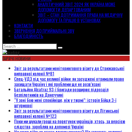
АНАЛІТИЧНИЙ ЗВІТ 2024 ЯК УКРАЇНА МОЖЕ
ДОПОМОГТИ ДЕПАРТОВАНИМ
ЗВІТ – СТАН ДОТРИМАННЯ ПРАВА НА МЕДИЧНУ
ДОПОМОГУ ТА ПРАЦЮ В УСТАНОВАХ
КОНТАКТИ
ЗВЕРНЕННЯ ДО ПРИЙМАЛЬНІ ЗВУ
БЛАГОДІЙНІСТЬ
ГАРЯЧІ НОВИНИ
Звіт за результатами моніторингового візиту до Стрижавської
виправної колонії №81
Спец-УДЗ під час великої війни: як засуджені отримали право
захищати Україну і які проблеми ще не розв’язані
Батальйон Alcatraz 93-ї бригади розширює підрозділ
безпілотників на Донеччині
“У зоні бою мені спокійніше, ніж у тюрмі”: історія бійця 3-ї
штурмової
Звіт за результатами моніторингового візиту до Літинської
виправної колонії №123
Поки ми шукали гроші на порятунок українців, хтось, за версією
слідства, заробляв на допомозі Україні
Чи може військо стати другим шансом? Що говорять колишні