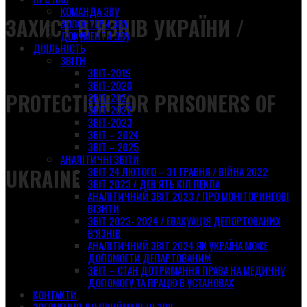
КОМАНДА ЗВУ
ЗАХИСТ В’ЯЗНІВ УКРАЇНИ /
ВОЛОНТЕРИ ЗВУ
ДОКУМЕНТИ ЗВУ
ДІЯЛЬНІСТЬ
ЗВІТИ
ЗВІТ-2019
ЗВІТ-2020
PROTECTION FOR PRISONERS OF
ЗВІТ-2021
ЗВІТ-2022
ЗВІТ-2023
ЗВІТ – 2024
ЗВІТ – 2025
АНАЛІТИЧНІ ЗВІТИ
UKRAINE
ЗВІТ 24 ЛЮТОГО – 31 ТРАВНЯ / ВІЙНА 2022
ЗВІТ 2023 / ДЕВ’ЯТЬ КІЛ ПЕКЛА
АНАЛІТИЧНИЙ ЗВІТ 2023 / ПРО МОНІТОРИНГОВІ
ВІЗИТИ
ЗВІТ 2023- 2024 / ЕВАКУАЦІЯ ДЕПОРТОВАНИХ
В’ЯЗНІВ
АНАЛІТИЧНИЙ ЗВІТ 2024 ЯК УКРАЇНА МОЖЕ
ДОПОМОГТИ ДЕПАРТОВАНИМ
ЗВІТ – СТАН ДОТРИМАННЯ ПРАВА НА МЕДИЧНУ
ДОПОМОГУ ТА ПРАЦЮ В УСТАНОВАХ
КОНТАКТИ