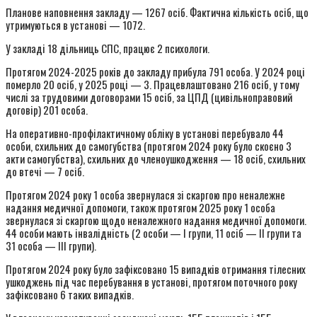
Планове наповнення закладу — 1267 осіб. Фактична кількість осіб, що
утримуються в установі — 1072.
У закладі 18 дільниць СПС, працює 2 психологи.
Протягом 2024-2025 років до закладу прибула 791 особа. У 2024 році
померло 20 осіб, у 2025 році — 3. Працевлаштовано 216 осіб, у тому
числі за трудовими договорами 15 осіб, за ЦПД (цивільноправовий
договір) 201 особа.
На оперативно-профілактичному обліку в установі перебувало 44
особи, схильних до самогубства (протягом 2024 року було скоєно 3
акти самогубства), схильних до членоушкодження — 18 осіб, схильних
до втечі — 7 осіб.
Протягом 2024 року 1 особа звернулася зі скаргою про неналежне
надання медичної допомоги, також протягом 2025 року 1 особа
звернулася зі скаргою щодо неналежного надання медичної допомоги.
44 особи мають інвалідність (2 особи — І групи, 11 осіб — ІІ групи та
31 особа — ІІІ групи).
Протягом 2024 року було зафіксовано 15 випадків отримання тілесних
ушкоджень під час перебування в установі, протягом поточного року
зафіксовано 6 таких випадків.