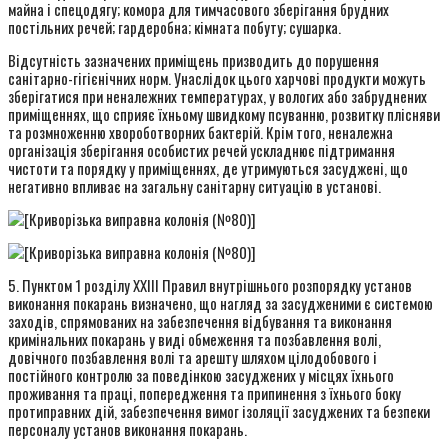
майна і спецодягу; комора для тимчасового зберігання брудних
постільних речей; гардеробна; кімната побуту; сушарка.
Відсутність зазначених приміщень призводить до порушення
санітарно-гігієнічних норм. Унаслідок цього харчові продукти можуть
зберігатися при неналежних температурах, у вологих або забруднених
приміщеннях, що сприяє їхньому швидкому псуванню, розвитку плісняви
та розмноженню хвороботворних бактерій. Крім того, неналежна
організація зберігання особистих речей ускладнює підтримання
чистоти та порядку у приміщеннях, де утримуються засуджені, що
негативно впливає на загальну санітарну ситуацію в установі.
5. Пунктом 1 розділу XXIII Правил внутрішнього розпорядку установ
виконання покарань визначено, що нагляд за засудженими є системою
заходів, спрямованих на забезпечення відбування та виконання
кримінальних покарань у виді обмеження та позбавлення волі,
довічного позбавлення волі та арешту шляхом цілодобового і
постійного контролю за поведінкою засуджених у місцях їхнього
проживання та праці, попередження та припинення з їхнього боку
протиправних дій, забезпечення вимог ізоляції засуджених та безпеки
персоналу установ виконання покарань.