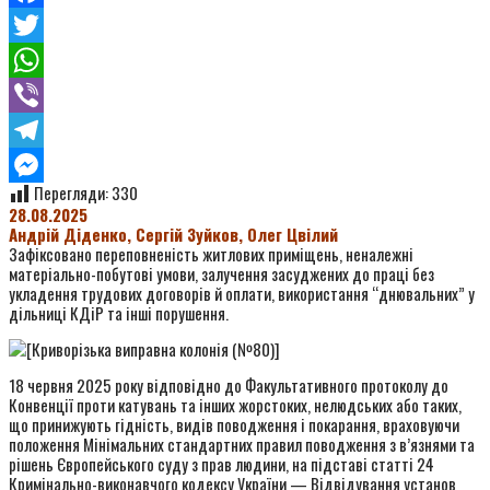
Facebook
Twitter
WhatsApp
Viber
Telegram
Перегляди:
330
Messenger
28.08.2025
Андрій Діденко, Сергій Зуйков, Олег Цвілий
Зафіксовано переповненість житлових приміщень, неналежні
матеріально-побутові умови, залучення засуджених до праці без
укладення трудових договорів й оплати, використання “днювальних” у
дільниці КДіР та інші порушення.
18 червня 2025 року відповідно до Факультативного протоколу до
Конвенції проти катувань та інших жорстоких, нелюдських або таких,
що принижують гідність, видів поводження і покарання, враховуючи
положення Мінімальних стандартних правил поводження з в’язнями та
рішень Європейського суду з прав людини, на підставі статті 24
Кримінально-виконавчого кодексу України — Відвідування установ