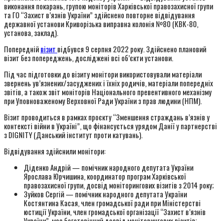
виконання покарань, групою моніторів Харківської правозахисної групи
та ГО “Захист в’язнів України” здійснено повторне відвідування
державної установи Криворізька виправна колонія №80 (КВК-80,
установа, заклад).
Попередній
візит
відбувся 9 серпня 2022 року. Здійснено плановий
візит без попереджень, досліджені всі об’єкти установи.
Під час підготовки до візиту монітори використовували матеріали
звернень ув’язнених/засуджених і їхніх родичів, матеріали попередніх
звітів, а також звіт моніторів Національного превентивного механізму
при Уповноваженому Верховної Ради України з прав людини (НПМ).
Візит проводиться в рамках проєкту “Зменшення страждань в’язнів у
контексті війни в Україні”, що фінансується урядом Данії у партнерстві
з DIGNITY (Данський інститут проти катувань).
Відвідування здійснили монітори:
Діденко Андрій — помічник народного депутата України
Ярослава Юрчишина, координатор програм Харківської
правозахисної групи, досвід моніторингових візитів з 2014 року;
Зуйков Сергій — помічник народного депутата України
Костянтина Касая, член громадської ради при Міністерстві
юстиції України, член громадської організації “Захист в’язнів
України”, має багаторічний досвід моніторингових візитів;