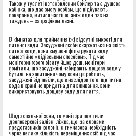
Також у туалеті встановлений бойлер та є душова
кабінка, що дає змогу особам, що відбувають
покарання, митися частіше, аніж один раз на
тиждень – за графіком лазні.
В кімнатах для приймання їжі відсутні ємкості для
питнної води. Засуджені особи скаржаться на якість
питної води, вони змушені фільтрувати воду
самостійно «дідівським способом». Під час
моніторингового візиту йшов дощ, монітори
помітили, що засуджені набирають дощову воду у
бутилі, на запитання чому вони це роблять,
засуджені відповіли, що в наслідок того, що питна
вода в крані не придатна для вживання, вони
використовують дощову воду для пиття.
Щодо спальної зони, то монітори помітили
двоповерхові залізні ліжка, що, за словами
представників колонії, є тимчасова необхідність
через велику кількість переміщених осіб під час