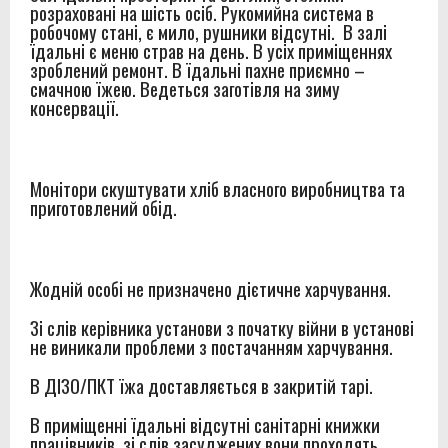
розраховані на шість осіб. Рукомийна система в
робочому стані, є мило, рушники відсутні. В залі
їдальні є меню страв на день. В усіх приміщеннях
зроблений ремонт. В їдальні пахне приємно –
смачною їжею. Ведеться заготівля на зиму
консервації.
Монітори скуштувати хліб власного виробництва та
приготовлений обід.
Жодній особі не призначено дієтичне харчування.
Зі слів керівника установи з початку війни в установі
не виникали проблеми з постачанням харчування.
В ДІЗО/ПКТ їжа доставляється в закритій тарі.
В приміщенні їдальні відсутні санітарні книжки
працівників, зі слів засуджених вони проходять