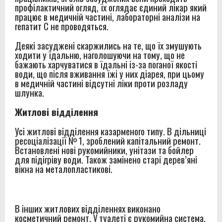
профілактичний огляд, їх оглядає єдиний лікар який
працює в медичній частині, лабораторні аналізи на
гепатит С не проводяться.
Деякі засуджені скаржились на те, що їх змушують
ходити у їдальню, наголошуючи на тому, що не
бажають харчуватися в їдальні із-за поганої якості
води, що після вживання їжі у них діарея, при цьому
в медичній частині відсутні ліки проти розладу
шлунка.
Житлові відділення
Усі житлові відділення казарменого типу. В дільниці
ресоціалізації № 1, зроблений капітальний ремонт.
Встановлені нові рукомийники, унітази та бойлер
для підігріву води. Також замінено старі дерев’яні
вікна на металопластикові.
В інших житлових відділеннях виконано
косметичний ремонт. У туалеті є рукомийна система.