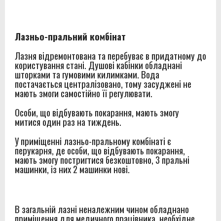
Лазньо-пральний комбінат
Лазня відремонтована та перебуває в придатному до
користування стані. Душові кабінки обладнані
шторками та гумовими килимками. Вода
постачається централізовано, тому засуджені не
мають змоги самостійно її регулювати.
Особи, що відбувають покарання, мають змогу
митися один раз на тиждень.
У приміщенні лазньо-пральному комбінаті є
перукарня, де особи, що відбувають покарання,
мають змогу постригтися безкоштовно, 3 пральні
машинки, із них 2 машинки нові.
В загальній лазні неналежним чином обладнано
приміщення для медичного працівника, необхідне