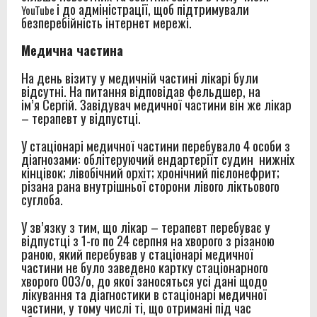
і до адміністрації, щоб підтримували
YouTube
безперебійність інтернет мережі.
Медична частина
На день візиту у медичній частині лікарі були
відсутні. На питання відповідав фельдшер, на
ім’я Сергій. Завідувач медичної частини він же лікар
– терапевт у відпустці.
У стаціонарі медичної частини перебувало 4 особи з
діагнозами: облітеруючий ендартеріїт судин нижніх
кінцівок; лівобічний орхіт; хронічний пієлонефрит;
різана рана внутрішньої сторони лівого ліктьового
суглоба.
У зв’язку з тим, що лікар – терапевт перебуває у
відпустці з 1-го по 24 серпня на хворого з різаною
раною, який перебував у стаціонарі медичної
частини не було заведено картку стаціонарного
хворого 003/о, до якої заносяться усі дані щодо
лікування та діагностики в стаціонарі медичної
частини, у тому числі ті, що отримані під час