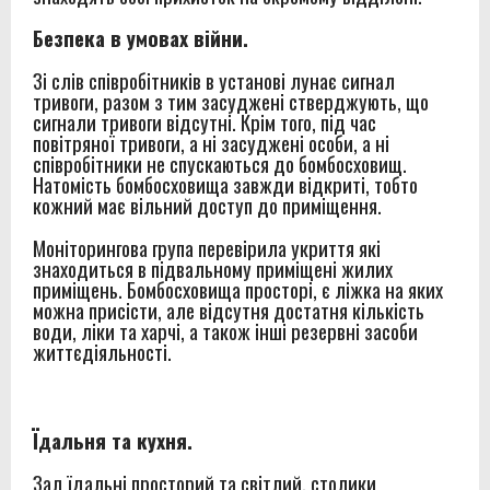
Безпека в умовах війни.
Зі слів співробітників в установі лунає сигнал
тривоги, разом з тим засуджені стверджують, що
сигнали тривоги відсутні. Крім того, під час
повітряної тривоги, а ні засуджені особи, а ні
співробітники не спускаються до бомбосховищ.
Натомість бомбосховища завжди відкриті, тобто
кожний має вільний доступ до приміщення.
Моніторингова група перевірила укриття які
знаходиться в підвальному приміщені жилих
приміщень. Бомбосховища просторі, є ліжка на яких
можна присісти, але відсутня достатня кількість
води, ліки та харчі, а також інші резервні засоби
життєдіяльності.
Їдальня та кухня.
Зал їдальні просторий та світлий, столики