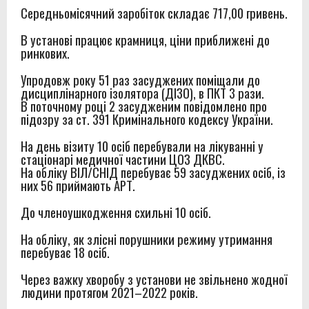
Середньомісячний заробіток складає 717,00 гривень.
В установі працює крамниця, ціни приближені до
ринкових.
Упродовж року 51 раз засуджених поміщали до
дисциплінарного ізолятора (ДІЗО), в ПКТ 3 рази.
В поточному році 2 засудженим повідомлено про
підозру за ст. 391 Кримінального кодексу України.
На день візиту 10 осіб перебували на лікуванні у
стаціонарі медичної частини ЦОЗ ДКВС.
На обліку ВІЛ/СНІД перебуває 59 засуджених осіб, із
них 56 приймають АРТ.
До
членоушкодження схильні 10 осіб.
На обліку, як злісні порушники режиму утримання
перебуває 18 осіб.
Через важку хворобу з установи не звільнено жодної
людини протягом 2021–2022 років.