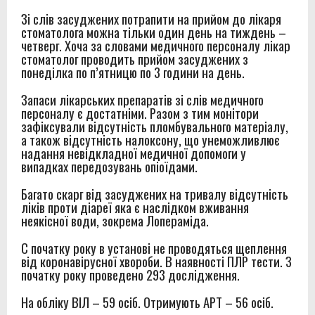
Зі слів засуджених потрапити на прийом до лікаря
стоматолога можна тільки один день на тиждень –
четверг. Хоча за словами медичного персоналу лікар
стоматолог
проводить прийом засуджених з
понеділка по п’ятницю по 3 години на день.
Запаси лікарських препаратів зі слів медичного
персоналу є достатніми. Разом з тим монітори
зафіксували відсутність пломбувального матеріалу,
а також відсутність налоксону, що унеможливлює
надання невідкладної медичної допомоги у
випадках передозувань опіоїдами.
Багато скарг від засуджених на тривалу відсутність
ліків проти діареї яка є наслідком вживання
неякісної води, зокрема Лопераміда.
С початку року в установі не проводяться щеплення
від коронавірусної хвороби.
В наявності ПЛР тести. З
початку року проведено 293 дослідження.
На обліку ВІЛ – 59 осіб. Отримують АРТ – 56 осіб.