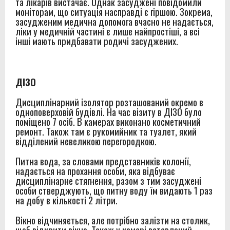
та лікарів вистачає. Однак засуджені повідомили
моніторам, що ситуація насправді є гіршою. Зокрема,
засудженим медична допомога вчасно не надається,
ліки у медичній частині є лише найпростіші, а всі
інші мають придбавати родичі засуджених.
ДІЗО
Дисциплінарний ізолятор розташований окремо в
одноповерховій будівлі. На час візиту в ДІЗО було
поміщено 7 осіб. В камерах виконано косметичний
ремонт. Також там є рукомийник та туалет, який
відділений невеликою перегородкою.
Питна вода, за словами представників колонії,
надається на прохання особи, яка відбуває
дисциплінарне стягнення, разом з тим засуджені
особи стверджують, що питну воду їм видають 1 раз
на добу в кількості 2 літри.
Вікно відчиняється, але потрібно залізти на столик,
щоб відкрити вікно. Також у камері вставлений