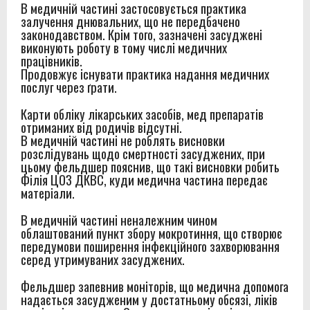
В медичній частині застосовується практика
залучення днювальних, що не передбачено
законодавством. Крім того, зазначені засуджені
виконують роботу в тому числі медичних
працівників.
Продовжує існувати практика надання медичних
послуг через ґрати.
Карти обліку лікарських засобів, мед препаратів
отриманих від родичів відсутні.
В медичній частині не роблять висновки
розслідувань щодо смертності засуджених, при
цьому фельдшер пояснив, що такі висновки робить
Філія ЦОЗ ДКВС, куди медична частина передає
матеріали.
В медичній частині неналежним чином
облаштований пункт збору мокротиння, що створює
передумови поширення інфекційного захворювання
серед утримуваних засуджених.
Фельдшер запевнив моніторів, що медична допомога
надається засудженим у достатньому обсязі, ліків