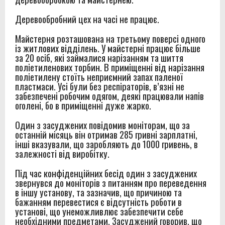
Деревообробний цех на часі не працює.
Майстерня розташована на третьому поверсі одного
із житлових відділень. У майстерні працює більше
за 20 осіб, які займалися нарізанням та шиття
поліетиленових торбин. В приміщенні від нарізання
поліетилену стоїть неприємний запах паленої
пластмаси. Усі були без респіраторів, в’язні не
забезпечені робочим одягом, деякі працювали напів
оголені, бо в приміщенні дуже жарко.
Один з засуджених повідомив моніторам, що за
останній місяць він отримав 285 гривні зарплатні,
інші вказували, що заробляють до 1000 гривень, в
залежності від виробітку.
Під час конфіденційних бесід один з засуджених
звернувся до моніторів з питанням про переведення
в іншу установу, та зазначив, що причиною та
бажанням перевестися є відсутність роботи в
установі, що унеможливлює забезпечити себе
необхідними предметами. Засуджений говорив, що