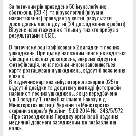
За поточний рік проведено 50 імунологічних
обстежень (CD-4), та вірусологічні (вірусне
навантаження) проведено у квітні, результати
досліджень досі відсутні (24 дослідження в роботі).
Вірусне навантаження є тільки у тих хто прибув з
результатами з СІЗО.
В поточному році зафіксовано 2 випадки тілесних
ушкоджень. При цьому належним чином не ведеться
фіксація тілесних ушкоджень, зокрема відсутня
фотофіксація, неналежним чином заповнюється
карта розташування ушкоджень, відсутні пояснення
в’язнів.
В медичних картках амбулаторного хворого 025/о
відсутні довідки та додатки у вигляді фотографій
наявних тілесних ушкоджень, як це передбачено
у п.3 розділу 1, глави II спільного Наказу від
Міністерства юстиції України та Міністерства
охорони здоров’я України 15.08.2014 No 1348/5/572
«Про затвердження Порядку організації надання
медичної допомоги засудженим до позбавлення
волі».