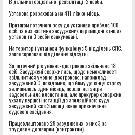
В дільниці соціальної реабілітації 2 особи.
Установа розрахована на 411 ліжко-місць.
Протягом поточного року до установи прибуло 100
осіб, із них частина засуджених переміщені з
інших
установ та 3 особи евакуйовані.
На території установи функціонує 5 відділень СПС,
законсервовані відділення відсутні.
За поточний рік умовно-достроково звільнено 18
осіб. Засуджені скаржились, щодо неможливості
звільнитися умовно-достроково, наприклад
засуджений С. повідомив, що йому до кінця строку
залишилось один місяць, перша інстанція
задовольнила клопотання, але прокурор оскаржив
ухвалу першої інстанції до апеляційного суду,
засуджений вже 3 місяці чекає призначення
судового засідання.
Працевлаштовано 29 засуджених із них 3 за
трудовим договором (контрактом).