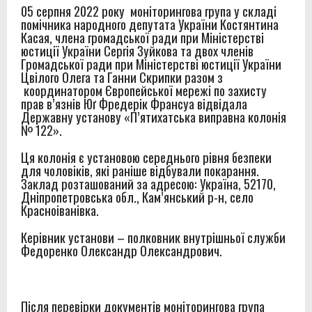
05 серпня 2022 року моніторингова група у складі
помічника народного депутата України Костянтина
Касая, члена громадської ради при Міністерстві
юстиції України Сергія Зуйкова та двох членів
Громадської ради при Міністерстві юстиції України
Цвілого Олега та Ганни Скрипки разом з
координатором Європейської мережі по захисту
прав в’язнів Юґ Фредерік Франсуа відвідала
Державну установу «П’ятихатська виправна колонія
№ 122».
Ця колонія є установою середнього рівня безпеки
для чоловіків, які раніше відбували покарання.
Заклад розташований за адресою: Україна, 52170,
Дніпропетровська обл., Кам’янський р-н, село
Красноіванівка.
Керівник установи – полковник внутрішньої служби
Федоренко Олександр Олександрович.
Після перевірки документів моніторингова група