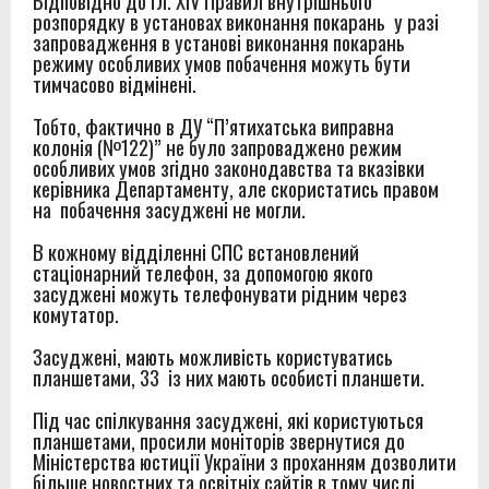
Відповідно до гл. XIV Правил внутрішнього
розпорядку в установах виконання покарань у разі
запровадження в установі виконання покарань
режиму особливих умов побачення можуть бути
тимчасово відмінені.
Тобто, фактично в ДУ “П’ятихатська виправна
колонія (№122)” не було запроваджено режим
особливих умов згідно законодавства та вказівки
керівника Департаменту, але скористатись правом
на побачення засуджені не могли.
В кожному відділенні СПС встановлений
стаціонарний телефон, за допомогою якого
засуджені можуть телефонувати рідним через
комутатор.
Засуджені, мають можливість користуватись
планшетами, 33 із них мають особисті планшети.
Під час спілкування засуджені, які користуються
планшетами, просили моніторів звернутися до
Міністерства юстиції України з проханням дозволити
більше новостних та освітніх сайтів в тому числі