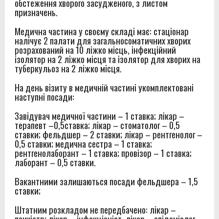
обстеження хворого засудженого, з листом
призначень.
Медична частина у своєму складі має: стаціонар
налічує 2 палати для загальносоматичних хворих
розрахований на 10 ліжко місць, інфекційний
ізолятор на 2 ліжко місця та ізолятор для хворих на
туберкульоз на 2 ліжко місця.
На день візиту в медичній частині укомплектовані
наступні посади:
Завідувач медичної частини – 1 ставка; лікар –
терапевт –0,5ставка; лікар – стоматолог – 0,5
ставки; фельдшер – 2 ставки; лікар – рентгенолог –
0,5 ставки; медична сестра – 1 ставка;
рентгенолаборант – 1 ставка; провізор – 1 ставка;
лаборант – 0,5 ставки.
Вакантними залишаються посади фельдшера – 1,5
ставки;
Штатним розкладом не передбачено: лікар –
психіатр; лікар – інфекціоніст, лікар – епідеміолог.