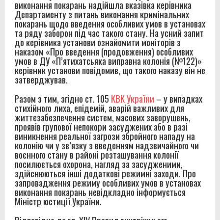
виконання покарань надійшла вказівка керівника
Департаменту з питань виконання кримінальних
покарань щодо введення особливих умов в установах
та ряду заборон під час такого стану. На усний запит
до керівника установи ознайомити моніторів з
наказом «Про введення (продовження) особливих
умов в ДУ «П’ятихатсьяка виправна колонія (№122)»
керівник установи повідомив, що такого наказу він не
затверджував.
Разом з тим, згідно ст. 105
КВК України
– у випадках
стихійного лиха, епідемій, аварій важливих для
життєзабезпечення систем, масових заворушень,
проявів групової непокори засуджених або в разі
виникнення реальної загрози збройного нападу на
колонію чи у зв’язку з введенням надзвичайного чи
воєнного стану в районі розташування колонії
посилюється охорона, нагляд за засудженими,
здійснюються інші додаткові режимні заходи. Про
запровадження режиму особливих умов в установах
виконання покарань невідкладно інформується
Міністр юстиції України.