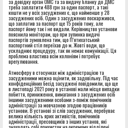
за довідку орган ОМС та за видачу бланку до ДМС
треба заплатити 488 грн за один паспорт, а такі
кошти не у всіх засуджених є, що найменше у 28
засуджених осіб. Один з засуджених поскаржився,
що заплатив за паспорт ще 15 років тому, але
паспорт йому так і не видали. Керівництво установи
пояснила моніторам, що при зупинка видачі
паспортів зумовлена тим, що П’ятихатський
паспортний стіл переїхав до м. Жовті води, що
ускладнює процедуру, так як немає комунікації. Ця
проблема властива всім колоніям і потребує
врегулювання.
Атмосферу в стосунках між адміністрацією та
засудженими можна оцінити, як задовільну. Під час
конфіденційних бесід засуджені повідомили, що ще
в листопаді 2021 року в установі мали місце випадки
побиття, приниження, вимагання з засуджених осіб
іншими засудженими особами з-поміж помічників
адміністрації за мовчазною згодою працівників
установи. В установі зі слів засуджених, перебуває
велика кількість ярих активістів, помічників
адміністрації, пресовщиків з інших установ, які
знаходять собі прихисток на окремому відділені.