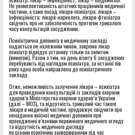
Не укомплектованість штатних працівників медичної
частини, а саме посад лікаря-психіатра; лікаря –
інфекціоніста; лікаря-нарколога, лікаря-фтизіатра
свідчить про не забезпеченість протягом тривалого
часу консультацій засудженим.
Психіатрична допомога в медичному закладі
надається не належним чином, зокрема лікар
психіатр відвідує установу тільки за запитом
(вимогою). Разом з тим, на день візиту 6
засуджених
перебувають під наглядом психіатра, за останні пів
року одна особа
направлена до психіатричного
закладу.
Отже, неможливість залучення лікаря – психіатра
для проведення консультацій із закладів охорони
здоров’я Міністерства охорони здоров’я України
(далі – МОЗ), та відсутність тривалий час такого
лікаря в медичній частині, продовжує свідчити про
ненадання якісної медичної допомоги при
проходженні в’язнями первинного медичного огляду
та відсутність медичного догляду
по різним психічним захворюванням під час