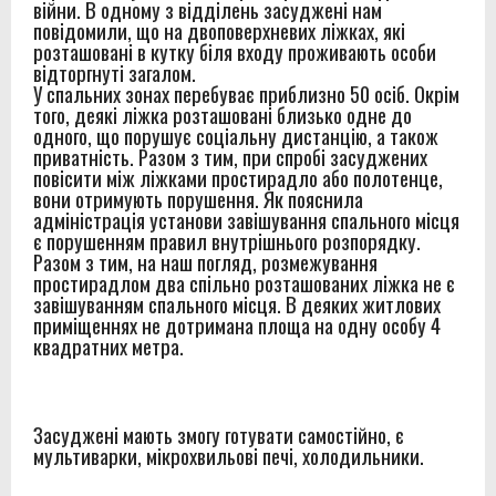
війни. В одному з відділень засуджені нам
повідомили, що на двоповерхневих ліжках, які
розташовані в кутку біля входу проживають особи
відторгнуті загалом.
У спальних зонах перебуває приблизно 50 осіб. Окрім
того, деякі ліжка розташовані близько одне до
одного, що порушує соціальну дистанцію, а також
приватність. Разом з тим, при спробі засуджених
повісити між ліжками простирадло або полотенце,
вони отримують порушення. Як пояснила
адміністрація установи завішування спального місця
є порушенням правил внутрішнього розпорядку.
Разом з тим, на наш погляд, розмежування
простирадлом два спільно розташованих ліжка не є
завішуванням спального місця. В деяких житлових
приміщеннях не дотримана площа на одну особу 4
квадратних метра.
Засуджені мають змогу готувати самостійно, є
мультиварки, мікрохвильові печі, холодильники.