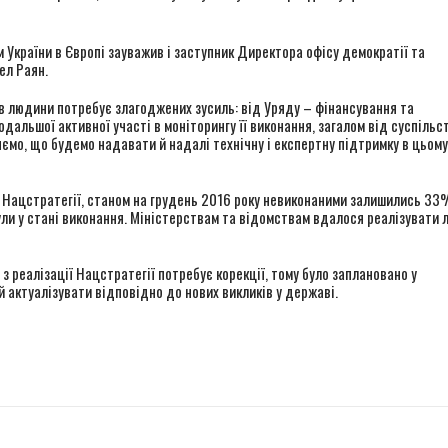
 України в Європі зауважив і заступник Директора офісу демократії та
ел Раян.
в людини потребує злагоджених зусиль: від Уряду – фінансування та
дальшої активної участі в моніторингу її виконання, загалом від суспільс
цяємо, що будемо надавати й надалі технічну і експертну підтримку в цьому
 Нацстратегії, станом на грудень 2016 року невиконаними залишились 33
були у стані виконання. Міністерствам та відомствам вдалося реалізувати 
 реалізації Нацстратегії потребує корекції, тому було заплановано у
 актуалізувати відповідно до нових викликів у державі.
r