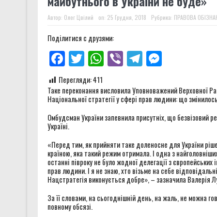
майбутнього в України не буде»
Автор:
Олег Цвілий
on:
25 Грудня, 2018
Рубрика:
ПРАВОВА ОБІЗНА
Поділитися с друзями:
Facebook
Twitter
WhatsApp
Viber
Telegram
Messenge
Перегляди:
411
Таке переконання висловила Уповноважений Верховної Ради
Національної стратегії у сфері прав людини: що змінилос
Омбудсман України запевнила присутніх, що безвізовий ре
Україні.
«Перед тим, як прийняти таке доленосне для України ріш
країною, яка такий режим отримала. І одна з найголовніши
останні півроку не було жодної делегації з європейських 
прав людини. І я не знаю, хто візьме на себе відповідаль
Нацстратегія виконується добре», – зазначила Валерія Л
За її словами, на сьогоднішній день, на жаль, не можна г
повному обсязі.