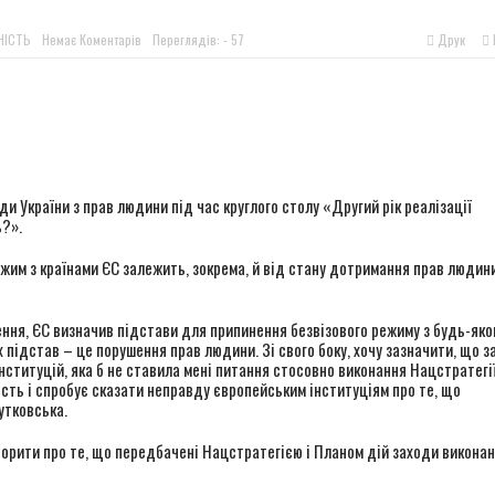
НІСТЬ
Немає Коментарів
Переглядів: - 57
Друк
r
 України з прав людини під час круглого столу «Другий рік реалізації
ь?».
жим з країнами ЄС залежить, зокрема, й від стану дотримання прав людини
ення, ЄС визначив підстави для припинення безвізового режиму з будь-як
х підстав – це порушення прав людини. Зі свого боку, хочу зазначити, що з
інституцій, яка б не ставила мені питання стосовно виконання Нацстратегії
ність і спробує сказати неправду європейським інституціям про те, що
утковська.
оворити про те, що передбачені Нацстратегією і Планом дій заходи виконан