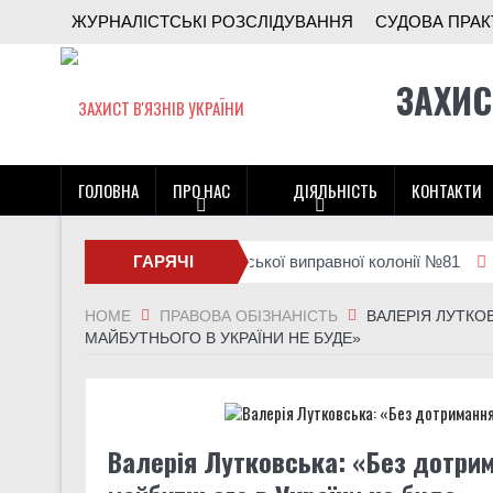
ЖУРНАЛІСТСЬКІ РОЗСЛІДУВАННЯ
СУДОВА ПРАК
ЗАХИС
ГОЛОВНА
ПРО НАС
ДІЯЛЬНІСТЬ
КОНТАКТИ
нгового візиту до Стрижавської виправної колонії №81
ГАРЯЧІ
Спец-У
НОВИНИ
HOME
ПРАВОВА ОБІЗНАНІСТЬ
ВАЛЕРІЯ ЛУТКО
МАЙБУТНЬОГО В УКРАЇНИ НЕ БУДЕ»
Валерія Лутковська: «Без дотри