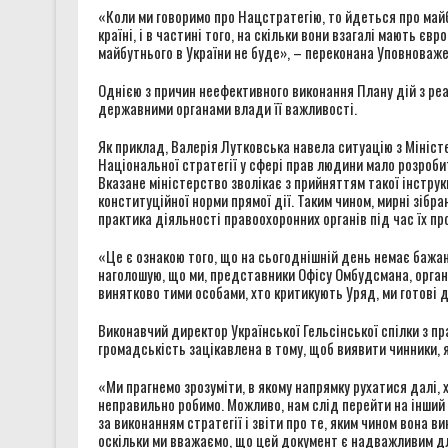
«Коли ми говоримо про Нацстратегію, то йдеться про майбут
країні, і в частині того, на скільки вони взагалі мають 
майбутнього в України не буде», – переконана Уповноваже
Однією з причин неефективного виконання Плану дій з реал
державними органами влади її важливості.
Як приклад, Валерія Лутковська навела ситуацію з Міністе
Національної стратегії у сфері прав людини мало розроби
Вказане міністерство зволікає з прийняттям такої інструк
конституційної норми прямої дії. Таким чином, мирні зібр
практика діяльності правоохоронних органів під час їх п
«Це є ознакою того, що на сьогоднішній день немає бажа
наголошую, що ми, представники Офісу Омбудсмана, органі
винятково тими особами, хто критикують Уряд, ми готові 
Виконавчий директор Української Гельсінської спілки з п
громадськість зацікавлена в тому, щоб виявити чинники, 
«Ми прагнемо зрозуміти, в якому напрямку рухатися далі,
неправильно робимо. Можливо, нам слід перейти на інший
за виконанням стратегії і звіти про те, яким чином вона ви
оскільки ми вважаємо, що цей документ є надважливим для