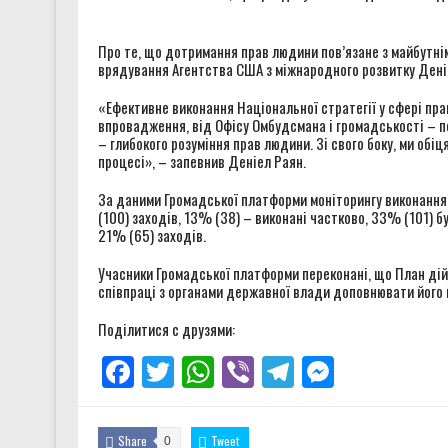
Про те, що дотримання прав людини пов’язане з майбутнім
врядування Агентства США з міжнародного розвитку Дені
«Ефективне виконання Національної стратегії у сфері пра
впровадження, від Офісу Омбудсмана і громадськості – по
– глибокого розуміння прав людини. Зі свого боку, ми обі
процесі», – запевнив Деніел Раян.
За даними Громадської платформи моніторингу виконання
(100) заходів, 13% (38) – виконані частково, 33% (101) 
21% (65) заходів.
Учасники Громадської платформи переконані, що План дій з
співпраці з органами державної влади доповнювати його й
Поділитися с друзями:
Facebook
Twitter
WhatsApp
Viber
Telegram
Messenge
Share
Tweet
0