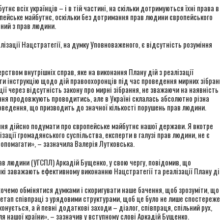
нє всіх українців – і в тій частині, на скільки дотримуються їхні права в
європейське майбутнє, оскільки без дотримання прав людини європейського
ний з прав людини.
ізації Нацстратегії, на думку Уповноваженого, є відсутність розуміння
рством внутрішніх справ, яке на виконання Плану дій з реалізації
ти інструкцію щодо дій правоохоронців під час проведення мирних зібран
ції через відсутність закону про мирні зібрання, не зважаючи на наявність
ання продовжують проводитись, але в Україні склалась абсолютно різна
роведення, що призводить до значної кількості порушень прав людини.
ння дійсно подумати про європейське майбутнє нашої держави. Я вкотре
зації громадянського суспільства, експерти в галузі прав людини, не є
допомагати», – зазначила Валерія Лутковська.
рав людини (УГСПЛ) Аркадій Бущенко, у свою чергу, повідомив, що
які заважають ефективному виконанню Нацстратегії та реалізації Плану ді
 хочемо обмінятися думками і скоригувати наше бачення, щоб зрозуміти, що
 етап співпраці з урядовими структурами, щоб це було не лише спостереж
конується, а й певні додаткові заходи – діалог, співпраця, спільний рух,
 нашої країни», – зазначив у вступному слові Аркадій Бущенко.