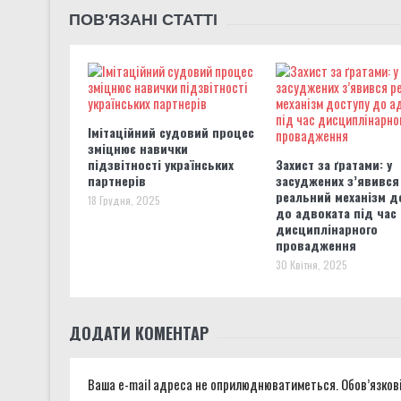
ПОВ'ЯЗАНІ СТАТТІ
Імітаційний судовий процес
зміцнює навички
підзвітності українських
Захист за ґратами: у
партнерів
засуджених з’явився
реальний механізм д
18 Грудня, 2025
до адвоката під час
дисциплінарного
провадження
30 Квітня, 2025
ДОДАТИ КОМЕНТАР
Ваша e-mail адреса не оприлюднюватиметься.
Обов’язков