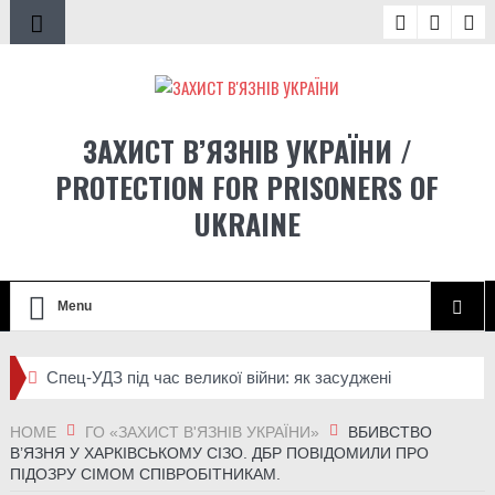
ЗАХИСТ В’ЯЗНІВ УКРАЇНИ /
PROTECTION FOR PRISONERS OF
UKRAINE
Menu
Спец-УДЗ під час великої війни: як засуджені
отримали право захищати Україну і які проблеми ще не
HOME
ГО «ЗАХИСТ В'ЯЗНІВ УКРАЇНИ»
ВБИВСТВО
В’ЯЗНЯ У ХАРКІВСЬКОМУ СІЗО. ДБР ПОВІДОМИЛИ ПРО
розв’язані
ПІДОЗРУ СІМОМ СПІВРОБІТНИКАМ.