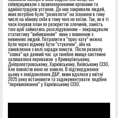
співпрацювали з правоохоронними органами та
Вінницької виправної колонії №86
адміністрацією установ. До них закривали людей,
яких потрібно було ”розколоти” на зізнання в тому
Звіт за результатами моніторингового візиту до
числі на обмову себе в тому чого не коїли. Так, як в ті
часи існував план по розкриттю злочинів, замість
Вінницької установи виконання покарань №1
того щоб займатись розслідуванням – покращували
статистику ”вибиванням” явки з повинною з
Правозахисники представили в ОБСЄ докази
невинних людей. Потрапити в ”прес-хату” можна
було через відмову бути ”стукачем”, або на
депортації людей із місць несвободи на тимчасово
замовлення з волі заради помсти. Після розвалу
”совка” ще деякий час це ганебне явище системно
окупованих територіях України
залишалося переважно у Криворіжському,
Дніпропетровському, Харківському, Київському СІЗО.
Звіт за результатами моніторингового візиту до
Але повністю воно не зникло. В підтвердження
цьому є повідомлення ДБР, яким вдалося у квітні
Старобабанівської виправної колонії №92
2025 року встановити та задокументувати подібне
”перевиховання” у Харківському СІЗО.