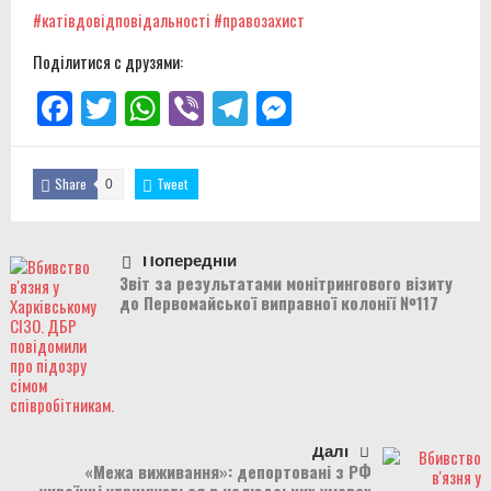
#катівдовідповідальності
#правозахист
Поділитися с друзями:
Facebook
Twitter
WhatsApp
Viber
Telegram
Messenger
Share
Tweet
0
Попередній
Звіт за результатами монітрингового візиту
до Первомайської виправної колонії №117
Далі
«Межа виживання»: депортовані з РФ