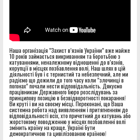
Наша організація ”Захист в’язнів України” вже майже
10 років займається викриванням та боротьбою з
катуваннями, неналежному відношенні до в’язнів,
корупції в місцях позбавлення волі. Наш шлях в цій
діяльності був і є тернистий та небезпечний, але ми
радіємо що дожили до того часу коли ”злочинці в
погонах” почали нести відповідальність. Дякуємо
працівникам Державного бюро розслідувань за
принципову позицію в безвідворотності покарання!
Ви круті і ви на своєму місці. Переконані, що Ваша
системна робота над виявленням і притягненням до
відповідальності всіх, хто причетний до катувань або
жорстокому поводженню у місцях позбавленні волі
змінить країну на краще. Україні бути
демократичною та цивілізованою країною!