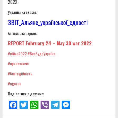
2022.
Українська версія:
ЗВІТ_Альянс_української_єдності
Англійська версія:
REPORT February 24 – May 30 war 2022
#війна2022
#ВсеБудеУкраїна
#правозахист
#благодійність
#ngoauu
Поділитися с друзями:
Facebook
Twitter
WhatsApp
Viber
Telegram
Messenger