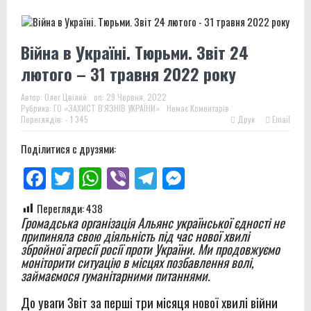
Війна в Україні. Тюрьми. Звіт 24
лютого – 31 травня 2022 року
Автор:
Олег Цвілий
on:
29 Червня, 2022
Рубрика:
ГО «ЗАХИСТ В'ЯЗНІВ УКРАЇНИ»
Немає Коментарів
Переглядів: - 1 345
Друк
Email
Поділитися с друзями:
Facebook
Twitter
WhatsApp
Viber
Telegram
Messenger
Перегляди:
438
Громадська організація Альянс української єдності не
припиняла свою діяльність під час нової хвилі
збройної агресії росії проти України. Ми продовжуємо
моніторити ситуацію в місцях позбавлення волі,
займаємося гуманітарними питаннями.
До уваги Звіт за перші три місяця нової хвилі війни