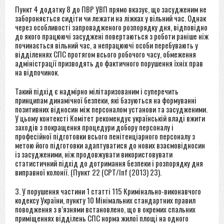
Пункт 4 додатку 8 до ПВР УВП прямо вказує, що засудженим не
забороняється сидіти чи лежати на ліжках у вільний час. Однак
через особливості запровадженого розпорядку дня, відповідно
до якого працюючі засуджені повертаються з роботи раніше ніж
починається вільний час, а непрацюючі особи перебувають у
відділеннях СПС протягом всього робочого часу, обмеження
адміністрації призводять до фактичного порушення їхніх прав
на відпочинок.
Такий підхід є надмірно мілітаризованим і суперечить
принципам динамічної безпеки, які базуються на формуванні
позитивних відносин між персоналом установи та засудженими.
У цьому контексті Комітет рекомендує українській владі вжити
заходів з покращення процедури добору персоналу і
професійної підготовки всього пенітенціарного персоналу з
метою його підготовки адаптуватися до нових взаємовідносин
із засудженими, ніж продовжувати використовувати
статистичний підхід до дотримання безпеки і розпорядку дня
виправної колонії. (Пункт 22 (CPT/Inf (2013) 23).
3. У порушення частини 1 статті 115 Кримінально-виконавчого
кодексу України, пункту 10 Мінімальних стандартних правил
поводження з в’язнями встановлено, що в окремих спальних
приміщеннях відділень СПС норма жилої площі на одного