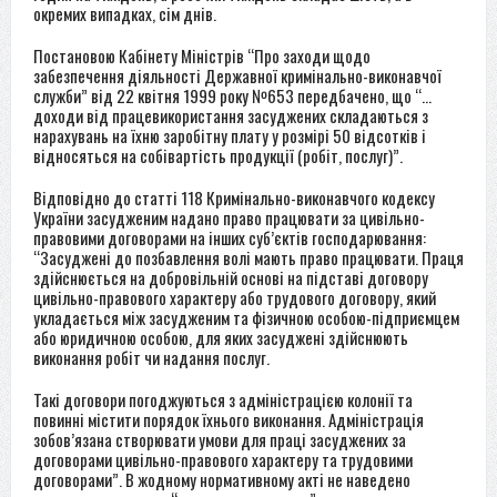
окремих випадках, сім днів.
Постановою Кабінету Міністрів “Про заходи щодо
забезпечення діяльності Державної кримінально-виконавчої
служби” від 22 квітня 1999 року №653 передбачено, що “…
доходи від працевикористання засуджених складаються з
нарахувань на їхню заробітну плату у розмірі 50 відсотків і
відносяться на собівартість продукції (робіт, послуг)”.
Відповідно до статті 118 Кримінально-виконавчого кодексу
України засудженим надано право працювати за цивільно-
правовими договорами на інших суб’єктів господарювання:
“Засуджені до позбавлення волі мають право працювати. Праця
здійснюється на добровільній основі на підставі договору
цивільно-правового характеру або трудового договору, який
укладається між засудженим та фізичною особою-підприємцем
або юридичною особою, для яких засуджені здійснюють
виконання робіт чи надання послуг.
Такі договори погоджуються з адміністрацією колонії та
повинні містити порядок їхнього виконання. Адміністрація
зобов’язана створювати умови для праці засуджених за
договорами цивільно-правового характеру та трудовими
договорами”. В жодному нормативному акті не наведено