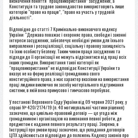
визначення поняття “працевикористання” засуджених, а
Конституція та трудове законодавство використовують лише
категорію “право на працю”, “право на участь у трудовій
діяльності”.
Відповідно до статті 7 Кримінально-виконавчого кодексу
України: “Держава поважає і охороняє права, свободи і законні
інтереси засуджених, забезпечує необхідні умови для їхнього
виправлення і ресоціалізації, соціальну і правову захищеність
та їхню особисту безпеку. Таким чином праця засуджених та
підходи до її організації не можуть відрізнятися від праці всіх
інших громадян. Використання такої категорії як
“працевикористання” не відповідає Конституції України та
вказує не на форму реалізації громадянина свого
конституційного права, а має характер вказівки на використання
праці людини виключно як засобу матеріального підтримання
системи, в якій вона примусово і тимчасово перебуває.
У постанові Верховного Суду України від 09 червня 2021 року, у
справі № 420/2174/19 (п. 40 мотивувальної частини рішення)
зазначено, що цивільно-правовий договір — це угода між
громадянином і організацією на виконання певної роботи, де
предметом є надання певного результату праці. Зокрема, в
Інструкції про умови праці зазначено, що укладання договорів
ЦПХ здійснюється відповідно до положень Кодексу законів про