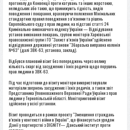
протоколу до Конвенції проти катувань та інших жорстоких,
нелюдських або таких, що принижують гідність, видів
поводження і покарання, враховуючи положення Мінімальних
стандартних правил поводження з в’язнями та рішень
Європейського суду з прав людини, на підставі статті 24
Кримінально-виконавчого кодексу України — Відвідування
установ виконання покарань, групою моніторів Харківської
правозахисної групи і ГО “Захист в’язнів України”здійснено
відвідування державної установи “Збаразька виправна колонія
№63” (далі ЗВК-63, установа, заклад).
Відбувся плановий візит без попереджень через велику
кількість скарг від засуджених і їхніх родичів щодо порушень
прав людини в ЗВК-63.
Під час підготовки до візиту монітори використовували
матеріали звернень засуджених і їхніх родичів, а також звіт
Представника Уповноваженого Верховної Ради України з прав
людини у Тернопільській області. Моніторинговий візит
здійснено у всієї установи.
Візит проводиться в рамках проєкту “Зменшення страждань
в’язнів у контексті війни в Україні”, що фінансується урядом
Данії у партнерстві з DIGNITY— Данський інститут проти