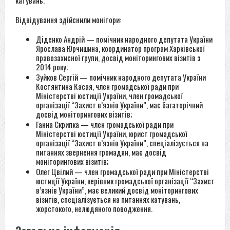
катувань.
Відвідування здійснили монітори:
Діденко Андрій — помічник народного депутата України
Ярослава Юрчишина, координатор програм Харківської
правозахисної групи, досвід моніторингових візитів з
2014 року;
Зуйков Сергій — помічник народного депутата України
Костянтина Касая, член громадської ради при
Міністерстві юстиції України, член громадської
організації “Захист в’язнів України”, має багаторічний
досвід моніторингових візитів;
Ганна Скрипка — член громадської ради при
Міністерстві юстиції України, юрист громадської
організації “Захист в’язнів України”, спеціалізується на
питаннях звернення громадян, має досвід
моніторингових візитів;
Олег Цвілий — член громадської ради при Міністерстві
юстиції України, керівник громадської організації “Захист
в’язнів України”, має великий досвід моніторингових
візитів, спеціалізується на питаннях катувань,
жорстокого, нелюдяного поводження.