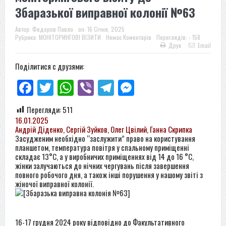
Збаразької виправної колонії №63
Автор:
Федоров Павло
on:
16 Січня, 2025
Рубрика:
МОНІТОРИНГОВІ ВІЗИТИ
Немає Коментарів
Переглядів: - 158
Друк
Email
Поділитися с друзями:
Facebook
Twitter
WhatsApp
Viber
Telegram
Messenger
Перегляди:
511
16.01.2025
Андрій Діденко, Сергій Зуйков, Олег Цвілий, Ганна Скрипка
Засудженим необхідно “заслужити” право на користування
планшетом, температура повітря у спальному приміщенні
складає 13°C, а у виробничих приміщеннях від 14 до 16 °C,
жінки залучаються до нічних чергувань після завершення
повного робочого дня, а також інші порушення у нашому звіті з
жіночої виправної колонії.
16-17 грудня 2024 року відповідно до Факультативного