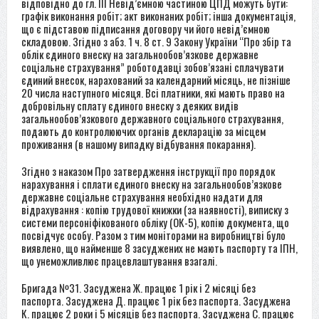
відповідно до гл. III Невід’ємною частиною ЦПД можуть бути:
графік виконання робіт; акт виконаних робіт; інша документація,
що є підставою підписання договору чи його невід’ємною
складовою. Згідно з абз. 1 ч. 8 ст. 9 Закону України “Про збір та
облік єдиного внеску на загальнообов’язкове державне
соціальне страхування” роботодавці зобов’язані сплачувати
єдиний внесок, нарахований за календарний місяць, не пізніше
20 числа наступного місяця. Всі платники, які мають право на
добровільну сплату єдиного внеску з деяких видів
загальнообов’язкового державного соціального страхування,
подають до контролюючих органів декларацію за місцем
проживання (в нашому випадку відбування покарання).
Згідно з наказом Про затвердження інструкції про порядок
нарахування і сплати єдиного внеску на загальнообов’язкове
державне соціальне страхування необхідно надати для
відрахування : копію трудової книжки (за наявності), виписку з
системи персоніфікованого обліку (ОК-5), копію документа, що
посвідчує особу. Разом з тим моніторами на виробництві було
виявлено, що найменше 8 засуджених не мають паспорту та ІПН,
що унеможливлює працевлаштування взагалі.
Бригада №31. Засуджена Ж. працює 1 рік і 2 місяці без
паспорта. Засуджена Д. працює 1 рік без паспорта. Засуджена
К. працює 2 роки і 5 місяців без паспорта. Засуджена С. працює