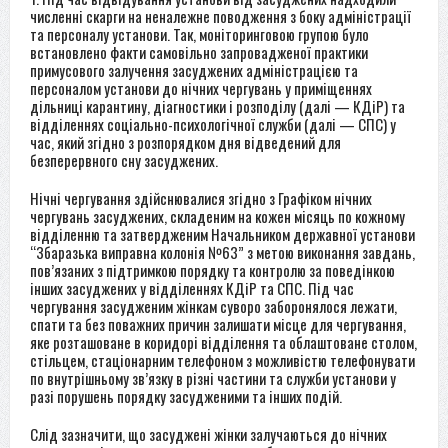
численні скарги на неналежне поводження з боку адміністрації
та персоналу установи. Так, моніторинговою групою було
встановлено факти самовільно запровадженої практики
примусового залучення засуджених адміністрацією та
персоналом установи до нічних чергувань у приміщеннях
дільниці карантину, діагностики і розподілу (далі — КДіР) та
відділеннях соціально-психологічної служби (далі — СПС) у
час, який згідно з розпорядком дня відведений для
безперервного сну засуджених.
Нічні чергування здійснювалися згідно з Графіком нічних
чергувань засуджених, складеним на кожен місяць по кожному
відділенню та затвердженим Начальником державної установи
“Збаразька виправна колонія №63” з метою виконання завдань,
пов’язаних з підтримкою порядку та контролю за поведінкою
інших засуджених у відділеннях КДіР та СПС. Під час
чергування засудженим жінкам суворо заборонялося лежати,
спати та без поважних причин залишати місце для чергування,
яке розташоване в коридорі відділення та облаштоване столом,
стільцем, стаціонарним телефоном з можливістю телефонувати
по внутрішньому зв’язку в різні частини та служби установи у
разі порушень порядку засудженими та інших подій.
Слід зазначити, що засуджені жінки залучаються до нічних