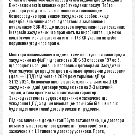
Виконавцем актів виконаних робіт/наданих послуг. Тобто
договори укладаються не замовником і виконавцем —
безпосередньо працівником засудженою особою, як це
передбачено чинним законодавством, а замовником і
начальником ЗВК-63, що являється порушенням прав і законних
інтересів засуджених, що працюють на виробництві, що може
кваліфікуватися за ознаками статті 173 КК України як грубе
порушення угоди про працю.
Монітори ознайомилися з відомостями нарахування винагороди
засудженим на філії підприємства ЗВК-63 стосовно 197 осіб,
що працюють за цивільно-правовими договорами. Засуджені
були залучені до праці згідно з цивільно-правовими договорами
(далі — ЦПД) від жовтня 2024 року терміном дії до
31.12.2024. Як показав аналіз ознайомлення зі змістом ЦПД
засуджених, дані договори укладаються на 2-3 місячний
термін, а така практика має системний характер.
Законодавством та судовою практикою зазначено, що
укладання ЦПД з одним виконавцем тричі або більше на рік
буде підставою такий договір вважати трудовим.
Під час вивчення документації було встановлено, що договори
не містять протоколу погоджених цін (кошторис), як це
зазначено в п.1.1 типового договору установи. Проте,