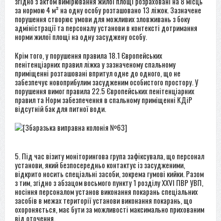
згідно з актом вимірювання жилої площі розраховані на 8 місць
за нормою 4 м² на одну особу розташовано 13 ліжок. Зазначене
порушення створює умови для можливих зловживань з боку
адміністрації та персоналу установи в контексті дотримання
норми жилої площі на одну засуджену особу.
Крім того, у порушення правила 18.1 Європейських
пенітенціарних правил ліжка у зазначеному спальному
приміщенні розташовані впритул одне до одного, що не
забезпечує новоприбулим засудженим особистого простору. У
порушення вимог правила 22.5 Європейських пенітенціарних
правил та Норм забезпечення в спальному приміщенні КДіР
відсутній бак для питної води.
5. Під час візиту моніторингова група зафіксувала, що персонал
установи, який безпосередньо контактує із засудженими,
відкрито носить спеціальні засоби, зокрема гумові кийки. Разом
з тим, згідно з абзацом восьмого пункту 1 розділу XXVI ПВР УВП,
носіння персоналом установ виконання покарань спеціальних
засобів в межах території установи виконання покарань, що
охороняється, має бути за можливості максимально прихованим
від оточення.