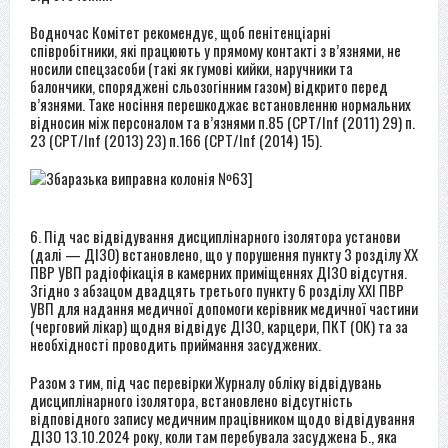
Водночас Комітет рекомендує, щоб пенітенціарні
співробітники, які працюють у прямому контакті з в’язнями, не
носили спецзасоби (такі як гумові кийки, наручники та
балончики, споряджені сльозогінним газом) відкрито перед
в’язнями. Таке носіння перешкоджає встановленню нормальних
відносин між персоналом та в’язнями п.85 (CPT/Inf (2011) 29) п.
23 (CPT/Inf (2013) 23) п.166 (CPT/Inf (2014) 15).
6. Під час відвідування дисциплінарного ізолятора установи
(далі — ДІЗО) встановлено, що у порушення пункту 3 розділу ХХ
ПВР УВП радіофікація в камерних приміщеннях ДІЗО відсутня.
Згідно з абзацом двадцять третього пункту 6 розділу ХХІ ПВР
УВП для надання медичної допомоги керівник медичної частини
(черговий лікар) щодня відвідує ДІЗО, карцери, ПКТ (ОК) та за
необхідності проводить приймання засуджених.
Разом з тим, під час перевірки Журналу обліку відвідувань
дисциплінарного ізолятора, встановлено відсутність
відповідного запису медичним працівником щодо відвідування
ДІЗО 13.10.2024 року, коли там перебувала засуджена Б., яка