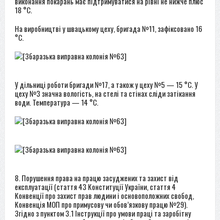
виконання покарань має підтримуватися на рівні не нижче плюс
18 °C.
На виробництві у швацькому цеху, бригада №11, зафіксовано 16
°C.
У дільниці роботи бригади №17, а також у цеху №5 — 15 °C. У
цеху №3 значна вологість, на стелі та стінах сліди затікання
води. Температура — 14 °C.
8. Порушення права на працю засуджених та захист від
експлуатації (стаття 43 Конституції України, стаття 4
Конвенції про захист прав людини і основоположних свобод,
Конвенція МОП про примусову чи обов’язкову працю №29).
Згідно з пунктом 3.1 Інструкції про умови праці та заробітну