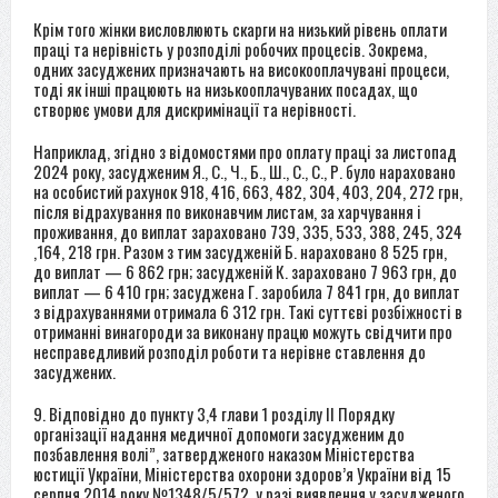
Крім того жінки висловлюють скарги на низький рівень оплати
праці та нерівність у розподілі робочих процесів. Зокрема,
одних засуджених призначають на високооплачувані процеси,
тоді як інші працюють на низькооплачуваних посадах, що
створює умови для дискримінації та нерівності.
Наприклад, згідно з відомостями про оплату праці за листопад
2024 року, засудженим Я., С., Ч., Б., Ш., С., С., Р. було нараховано
на особистий рахунок 918, 416, 663, 482, 304, 403, 204, 272 грн,
після відрахування по виконавчим листам, за харчування і
проживання, до виплат зараховано 739, 335, 533, 388, 245, 324
,164, 218 грн. Разом з тим засудженій Б. нараховано 8 525 грн,
до виплат — 6 862 грн; засудженій К. зараховано 7 963 грн, до
виплат — 6 410 грн; засуджена Г. заробила 7 841 грн, до виплат
з відрахуваннями отримала 6 312 грн. Такі суттєві розбіжності в
отриманні винагороди за виконану працю можуть свідчити про
несправедливий розподіл роботи та нерівне ставлення до
засуджених.
9. Відповідно до пункту 3,4 глави 1 розділу II Порядку
організації надання медичної допомоги засудженим до
позбавлення волі”, затвердженого наказом Міністерства
юстиції України, Міністерства охорони здоров’я України від 15
серпня 2014 року №1348/5/572, у разі виявлення у засудженого