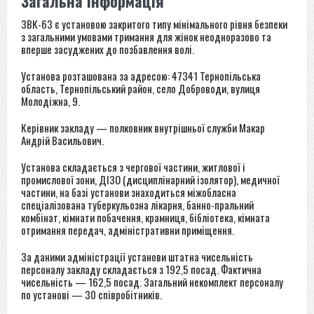
Загальна інформація
ЗВК-63 є установою закритого типу мінімального рівня безпеки
з загальними умовами тримання для жінок неодноразово та
вперше засуджених до позбавлення волі.
Установа розташована за адресою: 47341 Тернопільська
область, Тернопільський район, село Доброводи, вулиця
Молодіжна, 9.
Керівник закладу — полковник внутрішньої служби Макар
Андрій Васильович.
Установа складається з чергової частини, житлової і
промислової зони, ДІЗО (дисциплінарний ізолятор), медичної
частини, на базі установи знаходиться міжобласна
спеціалізована туберкульозна лікарня, банно-пральний
комбінат, кімнати побачення, крамниця, бібліотека, кімната
отримання передач, адміністративни приміщення.
За даними адміністрації установи штатна чисельність
персоналу закладу складається з 192,5 посад. Фактична
чисельність — 162,5 посад. Загальний некомплект персоналу
по установі — 30 співробітників.