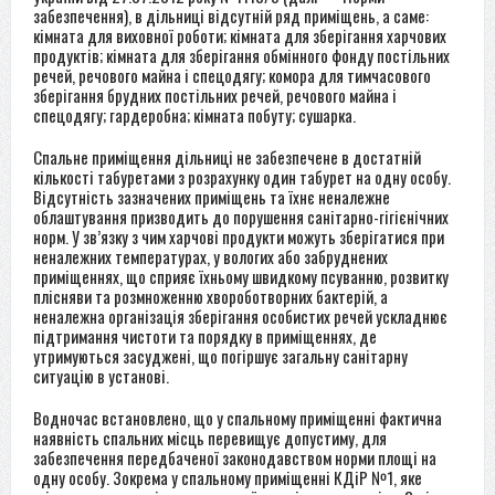
забезпечення), в дільниці відсутній ряд приміщень, а саме:
кімната для виховної роботи; кімната для зберігання харчових
продуктів; кімната для зберігання обмінного фонду постільних
речей, речового майна і спецодягу; комора для тимчасового
зберігання брудних постільних речей, речового майна і
спецодягу; гардеробна; кімната побуту; сушарка.
Спальне приміщення дільниці не забезпечене в достатній
кількості табуретами з розрахунку один табурет на одну особу.
Відсутність зазначених приміщень та їхнє неналежне
облаштування призводить до порушення санітарно-гігієнічних
норм. У зв’язку з чим харчові продукти можуть зберігатися при
неналежних температурах, у вологих або забруднених
приміщеннях, що сприяє їхньому швидкому псуванню, розвитку
плісняви та розмноженню хвороботворних бактерій, а
неналежна організація зберігання особистих речей ускладнює
підтримання чистоти та порядку в приміщеннях, де
утримуються засуджені, що погіршує загальну санітарну
ситуацію в установі.
Водночас встановлено, що у спальному приміщенні фактична
наявність спальних місць перевищує допустиму, для
забезпечення передбаченої законодавством норми площі на
одну особу. Зокрема у спальному приміщенні КДіР №1, яке