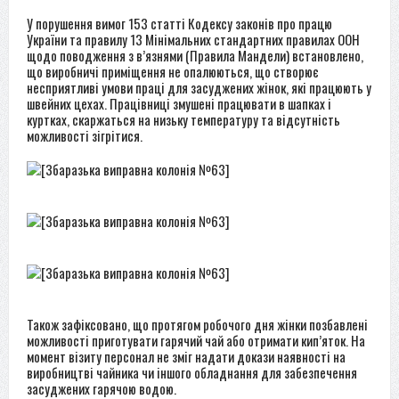
У порушення вимог 153 статті Кодексу законів про працю
України та правилу 13 Мінімальних стандартних правилах ООН
щодо поводження з в’язнями (Правила Мандели) встановлено,
що виробничі приміщення не опалюються, що створює
несприятливі умови праці для засуджених жінок, які працюють у
швейних цехах. Працівниці змушені працювати в шапках і
куртках, скаржаться на низьку температуру та відсутність
можливості зігрітися.
Також зафіксовано, що протягом робочого дня жінки позбавлені
можливості приготувати гарячий чай або отримати кип’яток. На
момент візиту персонал не зміг надати докази наявності на
виробництві чайника чи іншого обладнання для забезпечення
засуджених гарячою водою.