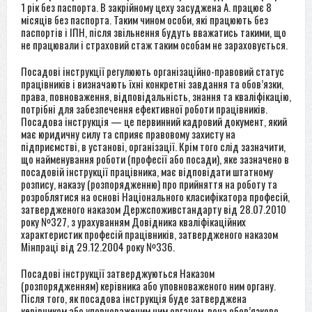
1 рік без паспорта. В закрійному цеху засуджена А. працює 8
місяців без паспорта. Таким чином особи, які працюють без
паспортів і ІПН, після звільнення будуть вважатись такими, що
не працювали і страховий стаж таким особам не зараховується.
Посадові інструкції регулюють організаційно-правовий статус
працівників і визначають їхні конкретні завдання та обов’язки,
права, повноваження, відповідальність, знання та кваліфікацію,
потрібні для забезпечення ефективної роботи працівників.
Посадова інструкція — це первинний кадровий документ, який
має юридичну силу та сприяє правовому захисту на
підприємстві, в установі, організації. Крім того слід зазначити,
що найменування роботи (професії або посади), яке зазначено в
посадовій інструкції працівника, має відповідати штатному
розпису, наказу (розпорядженню) про прийняття на роботу та
розроблятися на основі Національного класифікатора професій,
затвердженого наказом Держспоживстандарту від 28.07.2010
року №327, з урахуванням Довідника кваліфікаційних
характеристик професій працівників, затвердженого наказом
Мінпраці від 29.12.2004 року №336.
Посадові інструкції затверджуються Наказом
(розпорядженням) керівника або уповноваженого ним органу.
Після того, як посадова інструкція буде затверджена
керівником або уповноваженим ним органом, вона обов’язково