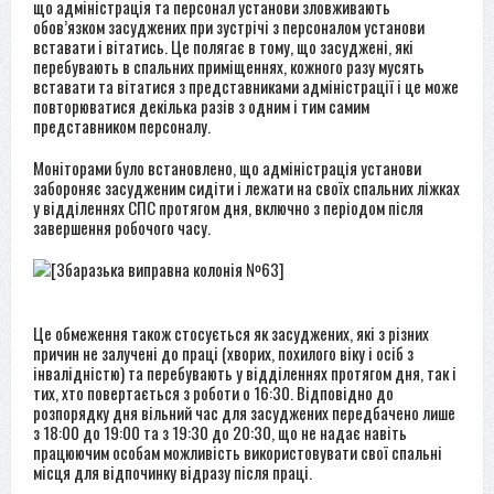
що адміністрація та персонал установи зловживають
обов’язком засуджених при зустрічі з персоналом установи
вставати і вітатись. Це полягає в тому, що засуджені, які
перебувають в спальних приміщеннях, кожного разу мусять
вставати та вітатися з представниками адміністрації і це може
повторюватися декілька разів з одним і тим самим
представником персоналу.
Моніторами було встановлено, що адміністрація установи
забороняє засудженим сидіти і лежати на своїх спальних ліжках
у відділеннях СПС протягом дня, включно з періодом після
завершення робочого часу.
Це обмеження також стосується як засуджених, які з різних
причин не залучені до праці (хворих, похилого віку і осіб з
інвалідністю) та перебувають у відділеннях протягом дня, так і
тих, хто повертається з роботи о 16:30. Відповідно до
розпорядку дня вільний час для засуджених передбачено лише
з 18:00 до 19:00 та з 19:30 до 20:30, що не надає навіть
працюючим особам можливість використовувати свої спальні
місця для відпочинку відразу після праці.