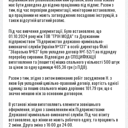
має бути доведена до відома працівника під підпис. Разом з
тим, під час перевірки документації, моніторами встановлено,
що працівники не мають затверджених посадових інструкцій, а
також відсутній штатний розпис.
Під час вивчення документації, було встановлено, що
01.10.2024 року між ТОВ “ГРІН МОДА” та Державним
підприємством “Підприємство державно-кримінально-
виконавчої служби України №131” в особі директора Філії
“Збаразька №63” було укладено договір №Г-52/1 на підрядну
переробку сировини. Відповідно до СПЕЦИФІКАЦІЇ
виготовлення та (пошиття) мішка спального у кількості 500 штук
за ціною за одну одиницю 465,36 грн (з ПДВ).
Разом з тим, згідно з актом виконаних робіт засудженою Н. з
якою був укладений цивільно-правовий договір, вартість однієї
одиниці за пошив спального мішка дорівнює 101.79 грн, що є
значно меншою ніж за основним договором.
В установі жінки виготовляють елементи зовнішнього
оформлення, згідно з замовленням між Підприємствами
Державної кримінально-виконавчої служби. Під час візиту
встановлено, що жінки не мають робочого одягу, та працюють в
2 зміни. Друга зміна з 16:00 до 24:00.