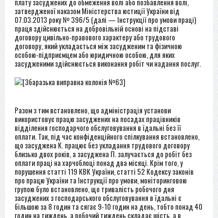
плату засуджених до обмеження волі або позбавлення волі,
затвердженої наказом Міністерства юстиції України від
07.03.2013 року № 396/5 (далі — Інструкції про умови праці)
праця здійснюється на добровільній основі на підставі
договору цивільно-правового характеру або трудового
договору, який укладається між засудженим та фізичною
особою-підприємцем або юридичною особою, для яких
засудженими здійснюється виконання робіт чи надання послуг.
Разом з тим встановлено, що адміністрація установи
використовує працю засуджених на посадах працівників
відділення господарчого обслуговування в їдальні без її
оплати. Так, під час конфіденційного спілкування встановлено,
що засуджена К. працює без укладання трудового договору
близько двох років, а засуджена П. залучається до робіт без
оплати праці на харчоблоці понад два місяці. Крім того, у
порушення статті 119 КВК України, статті 52 Кодексу законів
про працю України та Інструкції про умови, моніторинговою
групою було встановлено, що тривалість робочого дня
засуджених з господарського обслуговування в їдальні є
більшою за 8 годин та сягає 9-10 годин на день, тобто понад 40
годин на тиждень, а робочий тиждень складає шість, а в