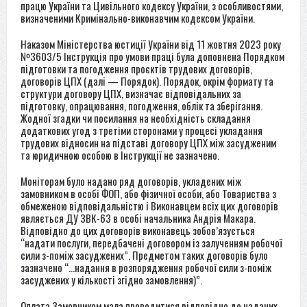
працю України та Цивільного кодексу України, з особливостями,
визначеними Кримінально-виконавчим кодексом України.
Наказом Міністерства юстиції України від 11 жовтня 2023 року
№3603/5 Інструкція про умови праці була доповнена Порядком
підготовки та погодження проєктів трудових договорів,
договорів ЦПХ (далі — Порядок). Порядок, окрім формату та
структури договору ЦПХ, визначає відповідальних за
підготовку, опрацювання, погодження, облік та зберігання.
Жодної згадки чи посилання на необхідність складання
додаткових угод з третіми сторонами у процесі укладання
трудових відносин на підставі договору ЦПХ між засудженим
та юридичною особою в Інструкції не зазначено.
Моніторам було надано ряд договорів, укладених між
замовником в особі ФОП, або фізичної особи, або Товариства з
обмеженою відповідальністю і Виконавцем всіх цих договорів
являється ДУ ЗВК-63 в особі начальника Андрія Макара.
Відповідно до цих договорів виконавець зобов’язується
“надати послуги, передбачені договором із залученням робочої
сили з-поміж засуджених”. Предметом таких договорів було
зазначено “…надання в розпорядження робочої сили з-поміж
засуджених у кількості згідно замовлення)”.
Оплата Замовником мала проводитися відповідно до наданих