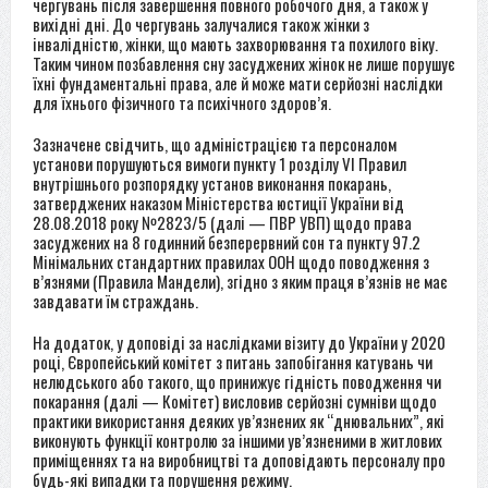
чергувань після завершення повного робочого дня, а також у
вихідні дні. До чергувань залучалися також жінки з
інвалідністю, жінки, що мають захворювання та похилого віку.
Таким чином позбавлення сну засуджених жінок не лише порушує
їхні фундаментальні права, але й може мати серйозні наслідки
для їхнього фізичного та психічного здоров’я.
Зазначене свідчить, що адміністрацією та персоналом
установи порушуються вимоги пункту 1 розділу VI Правил
внутрішнього розпорядку установ виконання покарань,
затверджених наказом Міністерства юстиції України від
28.08.2018 року №2823/5 (далі — ПВР УВП) щодо права
засуджених на 8 годинний безперервний сон та пункту 97.2
Мінімальних стандартних правилах ООН щодо поводження з
в’язнями (Правила Мандели), згідно з яким праця в’язнів не має
завдавати їм страждань.
На додаток, у доповіді за наслідками візиту до України у 2020
році, Європейський комітет з питань запобігання катувань чи
нелюдського або такого, що принижує гідність поводження чи
покарання (далі — Комітет) висловив серйозні сумніви щодо
практики використання деяких ув’язнених як “днювальних”, які
виконують функції контролю за іншими ув’язненими в житлових
приміщеннях та на виробництві та доповідають персоналу про
будь-які випадки та порушення режиму.