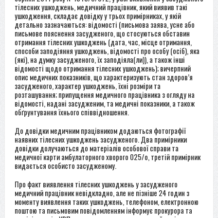
тілесних ушкоджень, медичний працівник, який виявив такі
ушкодження, складає довідку у трьох примірниках, у якій
детально зазначаються: відомості (письмова заява, усне або
письмове пояснення засудженого, що стосуються обставин
отримання тілесних ушкоджень (дата, час, місце отримання,
способи заподіяння ушкоджень, відомості про особу (осіб), яка
(які), на думку засудженого, їх заподіяла(ли)), а також інші
відомості щодо отримання тілесних ушкоджень); вичерпний
опис медичних показників, що характеризують стан здоров’я
засудженого, характер ушкоджень, їхні розміри та
розташування; припущення медичного працівника з огляду на
відомості, надані засудженим, та медичні показники, а також
обґрунтування їхнього співвідношення.
До довідки медичним працівником додаються фотографії
наявних тілесних ушкоджень засудженого. Два примірники
довідки долучаються до матеріалів особової справи та
медичної карти амбулаторного хворого 025/о, третій примірник
видається особисто засудженому.
Про факт виявлення тілесних ушкоджень у засудженого
медичний працівник невідкладно, але не пізніше 24 годин з
моменту виявлення таких ушкоджень, телефоном, електронною
поштою та письмовим повідомленням інформує прокурора та