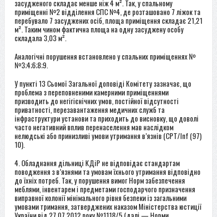
засудженого складає менше ніж 4 м². Так, у спальному
приміщенні №2 відділення СПС №4, де розташовано 7 ліжок та
перебувало 7 засуджених осіб, площа приміщення складає 21,21
м². Таким чином фактична площа на одну засуджену особу
складала 3,03 м².
Аналогічні порушення встановлено у спальних приміщеннях №
№3;4;6;8;9.
У пункті 13 Сьомої Загальної доповіді Комітету зазначає, що
проблема з переповненими камерними приміщеннями
призводить до негігієнічних умов, постійної відсутності
приватності, перезавантаження медичних служб та
інфраструктури установи та приходить до висновку, що доволі
часто негативний вплив перенаселення мав наслідком
нелюдські або принизливі умови утримання в’язнів (CPT/Inf (97)
10).
4. Обладнання дільниці КДіР не відповідає стандартам
поводження з в’язнями та умовам їхнього утримання відповідно
до їхніх потреб. Так, у порушення вимог Норм забезпечення
меблями, інвентарем і предметами господарчого призначення
виправної колонії мінімального рівня безпеки із загальними
умовами тримання, затверджених наказом Міністерства юстиції
України від 27.07.2012 року №1118/5 (далі — Норми