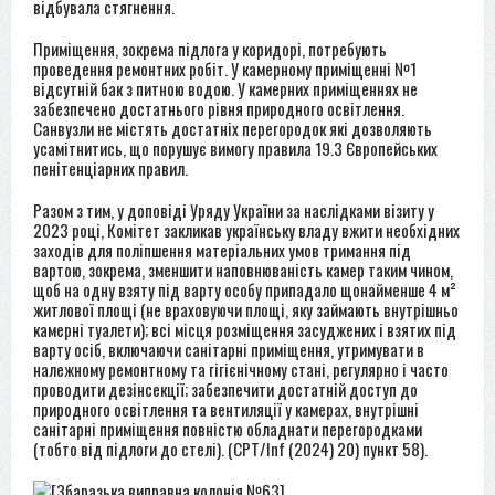
відбувала стягнення.
Приміщення, зокрема підлога у коридорі, потребують
проведення ремонтних робіт. У камерному приміщенні №1
відсутній бак з питною водою. У камерних приміщеннях не
забезпечено достатнього рівня природного освітлення.
Санвузли не містять достатніх перегородок які дозволяють
усамітнитись, що порушує вимогу правила 19.3 Європейських
пенітенціарних правил.
Разом з тим, у доповіді Уряду України за наслідками візиту у
2023 році, Комітет закликав українську владу вжити необхідних
заходів для поліпшення матеріальних умов тримання під
вартою, зокрема, зменшити наповнюваність камер таким чином,
щоб на одну взяту під варту особу припадало щонайменше 4 м²
житлової площі (не враховуючи площі, яку займають внутрішньо
камерні туалети); всі місця розміщення засуджених і взятих під
варту осіб, включаючи санітарні приміщення, утримувати в
належному ремонтному та гігієнічному стані, регулярно і часто
проводити дезінсекції; забезпечити достатній доступ до
природного освітлення та вентиляції у камерах, внутрішні
санітарні приміщення повністю обладнати перегородками
(тобто від підлоги до стелі). (CPT/Inf (2024) 20) пункт 58).