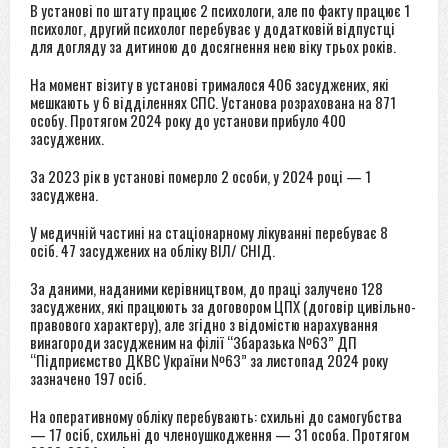
В установі по штату працює 2 психологи, але по факту працює 1
психолог, другий психолог перебуває у додатковій відпустці
для догляду за дитиною до досягнення нею віку трьох років.
На момент візиту в установі трималося 406 засуджених, які
мешкають у 6 відділеннях СПС. Установа розрахована на 871
особу. Протягом 2024 року до установи прибуло 400
засуджених.
За 2023 рік в установі померло 2 особи, у 2024 році — 1
засуджена.
У медичній частині на стаціонарному лікуванні перебуває 8
осіб. 47 засуджених на обліку ВІЛ/ СНІД.
За даними, наданими керівництвом, до праці залучено 128
засуджених, які працюють за договором ЦПХ (договір цивільно-
правового характеру), але згідно з відомістю нарахування
винагороди засудженим на філії “Збаразька №63” ДП
“Підприємство ДКВС України №63” за листопад 2024 року
зазначено 197 осіб.
На оперативному обліку перебувають: схильні до самогубства
— 17 осіб, схильні до членоушкодження — 31 особа. Протягом