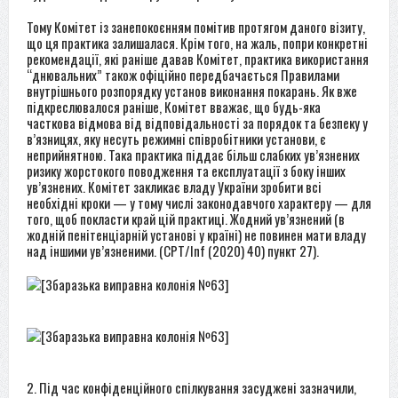
Тому Комітет із занепокоєнням помітив протягом даного візиту,
що ця практика залишалася. Крім того, на жаль, попри конкретні
рекомендації, які раніше давав Комітет, практика використання
“днювальних” також офіційно передбачається Правилами
внутрішнього розпорядку установ виконання покарань. Як вже
підкреслювалося раніше, Комітет вважає, що будь-яка
часткова відмова від відповідальності за порядок та безпеку у
в’язницях, яку несуть режимні співробітники установи, є
неприйнятною. Така практика піддає більш слабких ув’язнених
ризику жорстокого поводження та експлуатації з боку інших
ув’язнених. Комітет закликає владу України зробити всі
необхідні кроки — у тому числі законодавчого характеру — для
того, щоб покласти край цій практиці. Жодний ув’язнений (в
жодній пенітенціарній установі у країні) не повинен мати владу
над іншими ув’язненими. (CPT/Inf (2020) 40) пункт 27).
2. Під час конфіденційного спілкування засуджені зазначили,