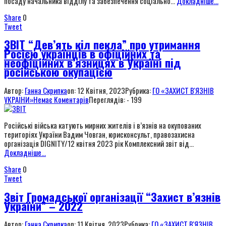
посаду начальника відділу та забезпечення соціально...
Докладніше...
Share
0
Tweet
ЗВІТ “Дев’ять кіл пекла” про утримання
Росією українців в офіційних та
неофіційних в’язницях в Україні під
російською окупацією
Автор:
Ганна Скрипка
on:
12 Квітня, 2023
Рубрика:
ГО «ЗАХИСТ В'ЯЗНІВ
УКРАЇНИ»
Немає Коментарів
Переглядів: - 199
Російські війська катують мирних жителів і в’язнів на окупованих
територіях України Вадим Човган, юрисконсульт, правозахисна
організація DIGNITY/12 квітня 2023 рік Комплексний звіт від...
Докладніше...
Share
0
Tweet
Звіт Громадської організації “Захист в’язнів
України” – 2022
Автор:
Ганна Скрипка
on:
11 Квітня, 2023
Рубрика:
ГО «ЗАХИСТ В'ЯЗНІВ