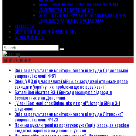
АНАЛІТИЧНИЙ ЗВІТ 2024 ЯК УКРАЇНА МОЖЕ
ДОПОМОГТИ ДЕПАРТОВАНИМ
ЗВІТ – СТАН ДОТРИМАННЯ ПРАВА НА МЕДИЧНУ
ДОПОМОГУ ТА ПРАЦЮ В УСТАНОВАХ
КОНТАКТИ
ЗВЕРНЕННЯ ДО ПРИЙМАЛЬНІ ЗВУ
БЛАГОДІЙНІСТЬ
ГАРЯЧІ НОВИНИ
Звіт за результатами моніторингового візиту до Стрижавської
виправної колонії №81
Спец-УДЗ під час великої війни: як засуджені отримали право
захищати Україну і які проблеми ще не розв’язані
Батальйон Alcatraz 93-ї бригади розширює підрозділ
безпілотників на Донеччині
“У зоні бою мені спокійніше, ніж у тюрмі”: історія бійця 3-ї
штурмової
Звіт за результатами моніторингового візиту до Літинської
виправної колонії №123
Поки ми шукали гроші на порятунок українців, хтось, за версією
слідства, заробляв на допомозі Україні
Чи може військо стати другим шансом? Що говорять колишні