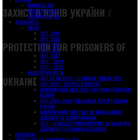
КОМАНДА ЗВУ
ЗАХИСТ В’ЯЗНІВ УКРАЇНИ /
ВОЛОНТЕРИ ЗВУ
ДОКУМЕНТИ ЗВУ
ДІЯЛЬНІСТЬ
ЗВІТИ
ЗВІТ-2019
ЗВІТ-2020
PROTECTION FOR PRISONERS OF
ЗВІТ-2021
ЗВІТ-2022
ЗВІТ-2023
ЗВІТ – 2024
ЗВІТ – 2025
АНАЛІТИЧНІ ЗВІТИ
UKRAINE
ЗВІТ 24 ЛЮТОГО – 31 ТРАВНЯ / ВІЙНА 2022
ЗВІТ 2023 / ДЕВ’ЯТЬ КІЛ ПЕКЛА
АНАЛІТИЧНИЙ ЗВІТ 2023 / ПРО МОНІТОРИНГОВІ
ВІЗИТИ
ЗВІТ 2023- 2024 / ЕВАКУАЦІЯ ДЕПОРТОВАНИХ
В’ЯЗНІВ
АНАЛІТИЧНИЙ ЗВІТ 2024 ЯК УКРАЇНА МОЖЕ
ДОПОМОГТИ ДЕПАРТОВАНИМ
ЗВІТ – СТАН ДОТРИМАННЯ ПРАВА НА МЕДИЧНУ
ДОПОМОГУ ТА ПРАЦЮ В УСТАНОВАХ
КОНТАКТИ