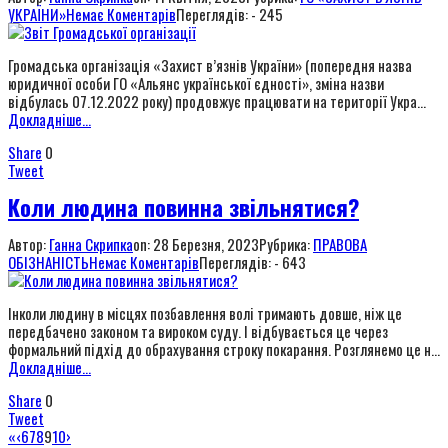
УКРАЇНИ»
Немає Коментарів
Переглядів: - 245
Громадська організація «Захист в’язнів України» (попередня назва
юридичної особи ГО «Альянс української єдності», зміна назви
відбулась 07.12.2022 року) продовжує працювати на території Укра...
Докладніше...
Share
0
Tweet
Коли людина повинна звільнятися?
Автор:
Ганна Скрипка
on:
28 Березня, 2023
Рубрика:
ПРАВОВА
ОБІЗНАНІСТЬ
Немає Коментарів
Переглядів: - 643
Інколи людину в місцях позбавлення волі тримають довше, ніж це
передбачено законом та вироком суду. І відбувається це через
формальний підхід до обрахування строку покарання. Розглянемо це н...
Докладніше...
Share
0
Tweet
«
‹
6
7
8
9
10
›