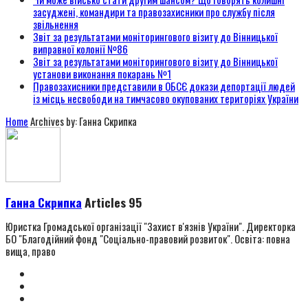
засуджені, командири та правозахисники про службу після
звільнення
Звіт за результатами моніторингового візиту до Вінницької
виправної колонії №86
Звіт за результатами моніторингового візиту до Вінницької
установи виконання покарань №1
Правозахисники представили в ОБСЄ докази депортації людей
із місць несвободи на тимчасово окупованих територіях України
Home
Archives by: Ганна Скрипка
Ганна Скрипка
Articles 95
Юристка Громадської організації "Захист в'язнів України". Директорка
БО "Благодійний фонд "Соціально-правовий розвиток". Освіта: повна
вища, право