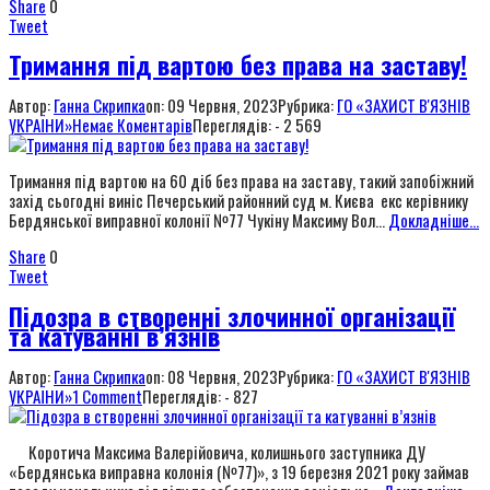
Share
0
Tweet
Тримання під вартою без права на заставу!
Автор:
Ганна Скрипка
on:
09 Червня, 2023
Рубрика:
ГО «ЗАХИСТ В'ЯЗНІВ
УКРАЇНИ»
Немає Коментарів
Переглядів: - 2 569
Тримання під вартою на 60 діб без права на заставу, такий запобіжний
захід сьогодні виніс Печерський районний суд м. Києва екс керівнику
Бердянської виправної колонії №77 Чукіну Максиму Вол...
Докладніше...
Share
0
Tweet
Підозра в створенні злочинної організації
та катуванні в’язнів
Автор:
Ганна Скрипка
on:
08 Червня, 2023
Рубрика:
ГО «ЗАХИСТ В'ЯЗНІВ
УКРАЇНИ»
1 Comment
Переглядів: - 827
Коротича Максима Валерійовича, колишнього заступника ДУ
«Бердянська виправна колонія (№77)», з 19 березня 2021 року займав