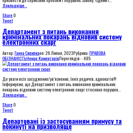
Докладніше...
Share
0
Tweet
Департамент з питань виконання
кримінальних покарань відновив систему
електронних скарг
Автор:
Ганна Скрипка
on:
26 Липня, 2023
Рубрика:
ПРАВОВА
ОБІЗНАНІСТЬ
Немає Коментарів
Переглядів: - 685
До уваги всіх засуджених/ув’язнених, їхніх родичів, адвокатів!!!
Інформуємо, що Департамент з питань виконання кримінальних
покарань відновив систему електронних скарг стосовно порушен...
Докладніше...
Share
0
Tweet
Департовані із застосуванням примусу та
покинуті на призволяще