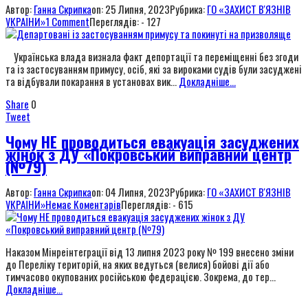
Автор:
Ганна Скрипка
on:
25 Липня, 2023
Рубрика:
ГО «ЗАХИСТ В'ЯЗНІВ
УКРАЇНИ»
1 Comment
Переглядів: - 127
Українська влада визнала факт депортації та переміщенні без згоди
та із застосуванням примусу, осіб, які за вироками судів були засуджені
та відбували покарання в установах вик...
Докладніше...
Share
0
Tweet
Чому НЕ проводиться евакуація засуджених
жінок з ДУ «Покровський виправний центр
(№79)
Автор:
Ганна Скрипка
on:
04 Липня, 2023
Рубрика:
ГО «ЗАХИСТ В'ЯЗНІВ
УКРАЇНИ»
Немає Коментарів
Переглядів: - 615
Наказом Мінреінтеграції від 13 липня 2023 року № 199 внесено зміни
до Переліку територій, на яких ведуться (велися) бойові дії або
тимчасово окупованих російською федерацією. Зокрема, до тер...
Докладніше...