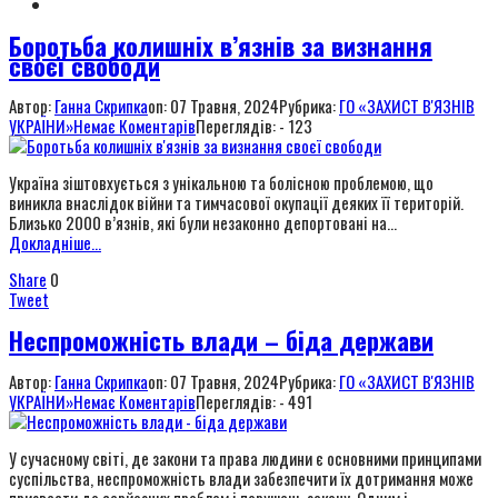
Боротьба колишніх в’язнів за визнання
своєї свободи
Автор:
Ганна Скрипка
on:
07 Травня, 2024
Рубрика:
ГО «ЗАХИСТ В'ЯЗНІВ
УКРАЇНИ»
Немає Коментарів
Переглядів: - 123
Україна зіштовхується з унікальною та болісною проблемою, що
виникла внаслідок війни та тимчасової окупації деяких її територій.
Близько 2000 в’язнів, які були незаконно депортовані на...
Докладніше...
Share
0
Tweet
Неспроможність влади – біда держави
Автор:
Ганна Скрипка
on:
07 Травня, 2024
Рубрика:
ГО «ЗАХИСТ В'ЯЗНІВ
УКРАЇНИ»
Немає Коментарів
Переглядів: - 491
У сучасному світі, де закони та права людини є основними принципами
суспільства, неспроможність влади забезпечити їх дотримання може
призвести до серйозних проблем і порушень закону. Одним і...