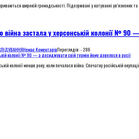
дкриваються широкій громадськості. Підозрювані у катуванні ув’язнених та 
го війна застала у херсонській колонії № 90 
СЛІДУВАННЯ
Немає Коментарів
Переглядів: - 286
й колонії менше року, коли почалася війна. Спочатку російській окупаційн