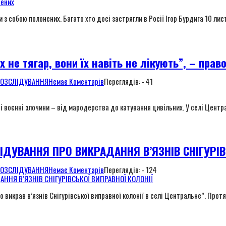
ли з собою полонених. Багато хто досі застрягли в Росії Ігор Бурдига 10 ли
 не тягар, вони їх навіть не лікують”, – пра
РОЗСЛІДУВАННЯ
Немає Коментарів
Переглядів: - 41
ні воєнні злочини – від мародерства до катування цивільних. У селі Центра
ДУВАННЯ ПРО ВИКРАДАННЯ В’ЯЗНІВ СНІГУРІВС
РОЗСЛІДУВАННЯ
Немає Коментарів
Переглядів: - 124
 викрав в’язнів Снігурівської виправної колонії в селі Центральне”. Прот