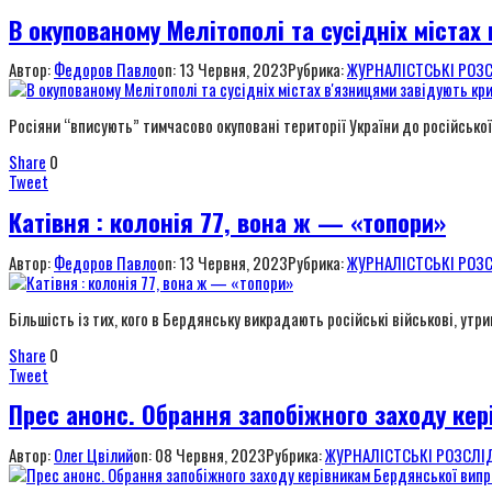
В окупованому Мелітополі та сусідніх містах
Автор:
Федоров Павло
on:
13 Червня, 2023
Рубрика:
ЖУРНАЛІСТСЬКІ РОЗ
Росіяни “вписують” тимчасово окуповані території України до російсько
Share
0
Tweet
Катівня : колонія 77, вона ж — «топори»
Автор:
Федоров Павло
on:
13 Червня, 2023
Рубрика:
ЖУРНАЛІСТСЬКІ РОЗ
Більшість із тих, кого в Бердянську викрадають російські військові, ут
Share
0
Tweet
Прес анонс. Обрання запобіжного заходу кер
Автор:
Олег Цвілий
on:
08 Червня, 2023
Рубрика:
ЖУРНАЛІСТСЬКІ РОЗСЛІ