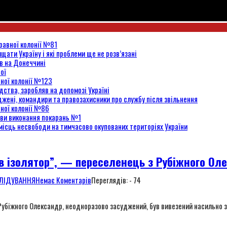
равної колонії №81
щати Україну і які проблеми ще не розв’язані
ів на Донеччині
вої
вної колонії №123
ідства, заробляв на допомозі Україні
жені, командири та правозахисники про службу після звільнення
вної колонії №86
нови виконання покарань №1
місць несвободи на тимчасово окупованих територіях України
ли в ізолятор”, — переселенець з Рубіжного О
СЛІДУВАННЯ
Немає Коментарів
Переглядів: - 74
убіжного Олександр, неодноразово засуджений, був вивезений насильно з т