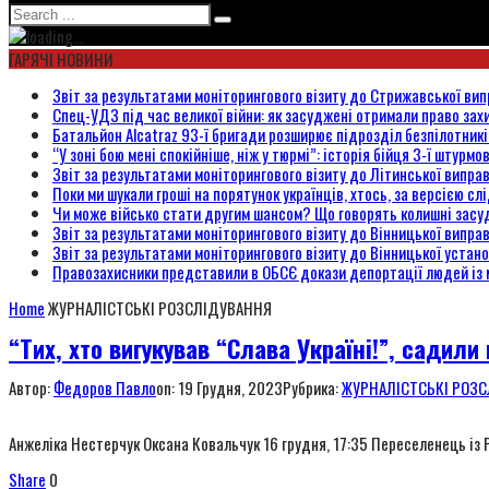
ГАРЯЧІ НОВИНИ
Звіт за результатами моніторингового візиту до Стрижавської вип
Спец-УДЗ під час великої війни: як засуджені отримали право захи
Батальйон Alcatraz 93-ї бригади розширює підрозділ безпілотник
“У зоні бою мені спокійніше, ніж у тюрмі”: історія бійця 3-ї штурмо
Звіт за результатами моніторингового візиту до Літинської випра
Поки ми шукали гроші на порятунок українців, хтось, за версією сл
Чи може військо стати другим шансом? Що говорять колишні засуд
Звіт за результатами моніторингового візиту до Вінницької випра
Звіт за результатами моніторингового візиту до Вінницької уста
Правозахисники представили в ОБСЄ докази депортації людей із 
Home
ЖУРНАЛІСТСЬКІ РОЗСЛІДУВАННЯ
“Тих, хто вигукував “Слава Україні!”, сади
Автор:
Федоров Павло
on:
19 Грудня, 2023
Рубрика:
ЖУРНАЛІСТСЬКІ РОЗ
Анжеліка Нестерчук Оксана Ковальчук 16 грудня, 17:35 Переселенець із Р
Share
0