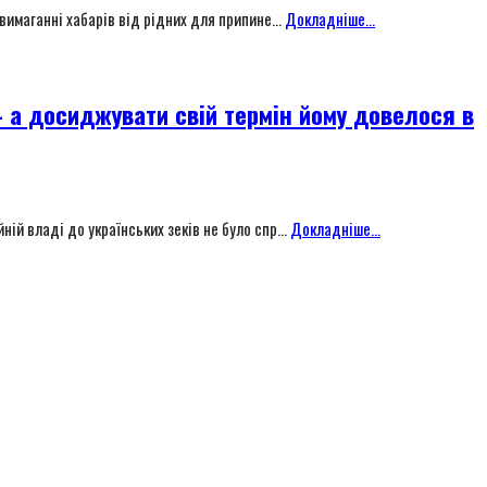
вимаганні хабарів від рідних для припине...
Докладніше...
— а досиджувати свій термін йому довелося в
ій владі до українських зеків не було спр...
Докладніше...