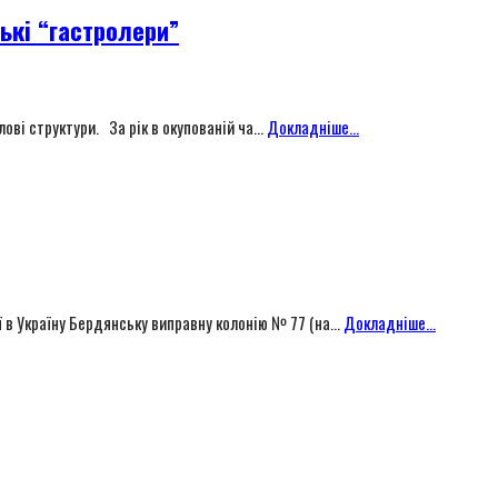
ькі “гастролери”
ві структури. За рік в окупованій ча...
Докладніше...
 в Україну Бердянську виправну колонію № 77 (на...
Докладніше...