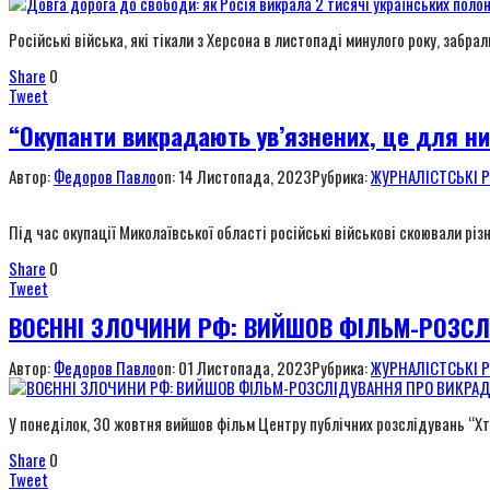
Російські війська, які тікали з Херсона в листопаді минулого року, забра
Share
0
Tweet
“Окупанти викрадають ув’язнених, це для них
Автор:
Федоров Павло
on:
14 Листопада, 2023
Рубрика:
ЖУРНАЛІСТСЬКІ 
Під час окупації Миколаївської області російські військові скоювали різ
Share
0
Tweet
ВОЄННІ ЗЛОЧИНИ РФ: ВИЙШОВ ФІЛЬМ-РОЗСЛІ
Автор:
Федоров Павло
on:
01 Листопада, 2023
Рубрика:
ЖУРНАЛІСТСЬКІ 
У понеділок, 30 жовтня вийшов фільм Центру публічних розслідувань “Хто
Share
0
Tweet