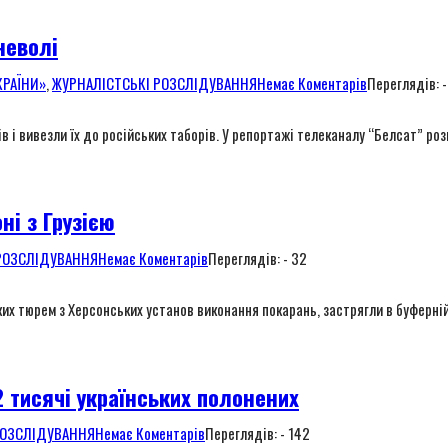
неволі
КРАЇНИ»
,
ЖУРНАЛІСТСЬКІ РОЗСЛІДУВАННЯ
Немає Коментарів
Переглядів: -
в і вивезли їх до російських таборів. У репортажі телеканалу “Белсат” розп
ні з Грузією
РОЗСЛІДУВАННЯ
Немає Коментарів
Переглядів: - 32
х тюрем з Херсонських установ виконання покарань, застрягли в буферній з
2 тисячі українських полонених
РОЗСЛІДУВАННЯ
Немає Коментарів
Переглядів: - 142