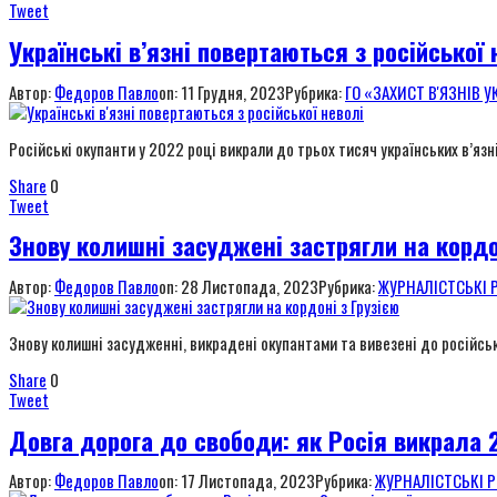
Tweet
Українські в’язні повертаються з російської 
Автор:
Федоров Павло
on:
11 Грудня, 2023
Рубрика:
ГО «ЗАХИСТ В'ЯЗНІВ У
Російські окупанти у 2022 році викрали до трьох тисяч українських в’язні
Share
0
Tweet
Знову колишні засуджені застрягли на кордо
Автор:
Федоров Павло
on:
28 Листопада, 2023
Рубрика:
ЖУРНАЛІСТСЬКІ 
Знову колишні засудженні, викрадені окупантами та вивезені до російськи
Share
0
Tweet
Довга дорога до свободи: як Росія викрала 
Автор:
Федоров Павло
on:
17 Листопада, 2023
Рубрика:
ЖУРНАЛІСТСЬКІ 