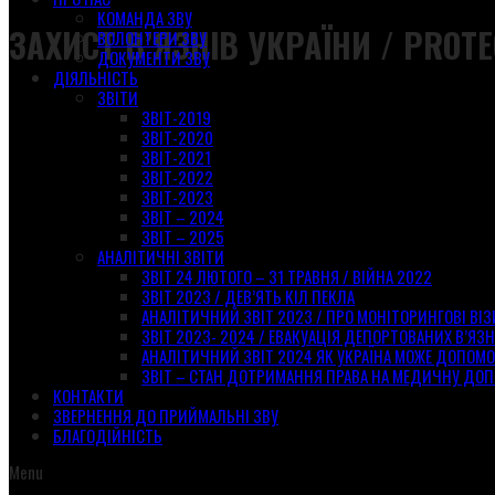
КОМАНДА ЗВУ
ЗАХИСТ В’ЯЗНІВ УКРАЇНИ / PROTE
ВОЛОНТЕРИ ЗВУ
ДОКУМЕНТИ ЗВУ
ДІЯЛЬНІСТЬ
ЗВІТИ
ЗВІТ-2019
ЗВІТ-2020
ЗВІТ-2021
ЗВІТ-2022
ЗВІТ-2023
ЗВІТ – 2024
ЗВІТ – 2025
АНАЛІТИЧНІ ЗВІТИ
ЗВІТ 24 ЛЮТОГО – 31 ТРАВНЯ / ВІЙНА 2022
ЗВІТ 2023 / ДЕВ’ЯТЬ КІЛ ПЕКЛА
АНАЛІТИЧНИЙ ЗВІТ 2023 / ПРО МОНІТОРИНГОВІ ВІ
ЗВІТ 2023- 2024 / ЕВАКУАЦІЯ ДЕПОРТОВАНИХ В’ЯЗН
АНАЛІТИЧНИЙ ЗВІТ 2024 ЯК УКРАЇНА МОЖЕ ДОПОМ
ЗВІТ – СТАН ДОТРИМАННЯ ПРАВА НА МЕДИЧНУ ДОП
КОНТАКТИ
ЗВЕРНЕННЯ ДО ПРИЙМАЛЬНІ ЗВУ
БЛАГОДІЙНІСТЬ
Menu