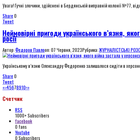
Увага! Гучні злочини, здійснені в Бердянській виправній колонії №77, ві
Share
0
Tweet
Неймовірні пригоди українського в’язня, яко
росії
Автор:
Федоров Павло
on:
07 Червня, 2023
Рубрика:
ЖУРНАЛІСТСЬКІ РОЗ
Українському в’язню Олександру Федоренко залишалося сидіти в херсонські
Share
0
Tweet
«
‹
4
5
6
7
8
9
10
›
»
Счетчик
RSS
1000+
Subscribers
facebook
0
fans
Youtube
0
Subscribers