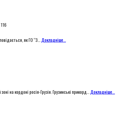
 116
овідається, як ГО “З...
Докладніше...
оні на кордоні росія-Грузія. Грузинські прикорд...
Докладніше...