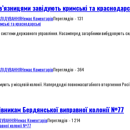
 в’язницями завідують кримські та краснодарс
СЛІДУВАННЯ
Немає Коментарів
Переглядів: - 131
ї системи державного управління. Насамперед загарбники вибудовують сило
СЛІДУВАННЯ
Немає Коментарів
Переглядів: - 364
римують у місцевій колонії. Напередодні повномасштабного вторгнення Росії
івникам Бердянської виправної колонії №77
ДУВАННЯ
Немає Коментарів
Переглядів: - 1 214