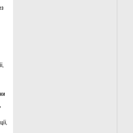
ез
ї,
еки
,
ції,