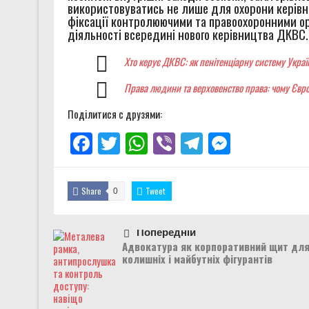
використовуватись не лише для охорони керівн
фіксації контролюючими та правоохоронними ор
діяльності всередині нового керівництва ДКВС.
Хто керує ДКВС: як пенітенціарну систему Укра
Права людини та верховенство права: чому Євр
Поділитися с друзями:
Facebook
Twitter
WhatsApp
Viber
Telegram
Messenge
Share
Tweet
0
Попередній
Адвокатура як корпоративний щит дл
колишніх і майбутніх фігурантів