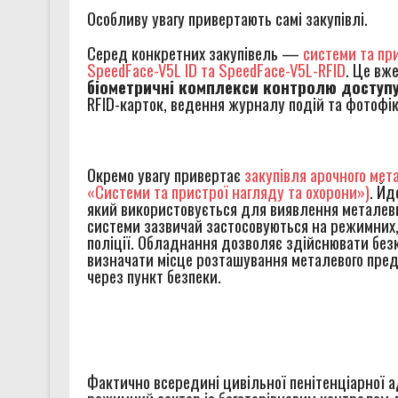
Особливу увагу привертають самі закупівлі.
Серед конкретних закупівель —
системи та пр
SpeedFace-V5L ID та SpeedFace-V5L-RFID
. Це вж
біометричні комплекси контролю доступ
RFID-карток, ведення журналу подій та фотофік
Окремо увагу привертає
закупівля арочного ме
«Системи та пристрої нагляду та охорони»)
. Йд
який використовується для виявлення металевих
системи зазвичай застосовуються на режимних, в
поліції. Обладнання дозволяє здійснювати безк
визначати місце розташування металевого пред
через пункт безпеки.
Фактично всередині цивільної пенітенціарної 