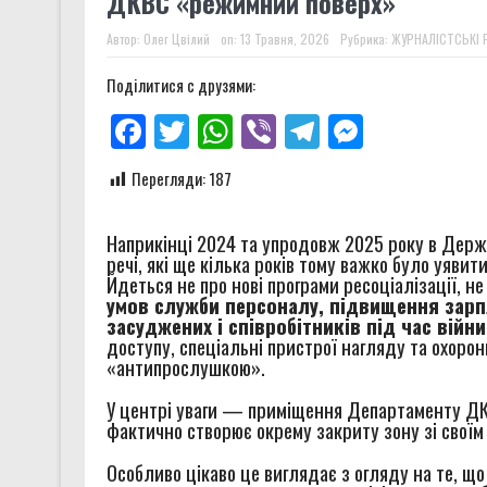
ДКВС «режимний поверх»
Чи може військо стати други
Автор:
Олег Цвілий
on:
13 Травня, 2026
Рубрика:
ЖУРНАЛІСТСЬКІ 
Звіт за результатами монітор
Поділитися с друзями:
Звіт за результатами монітор
Facebook
Twitter
WhatsApp
Viber
Telegram
Messenge
Правозахисники представили 
Перегляди:
187
Наприкінці 2024 та упродовж 2025 року в Держ
речі, які ще кілька років тому важко було уяви
Йдеться не про нові програми ресоціалізації, н
умов служби персоналу, підвищення зарп
засуджених і співробітників під час війни
доступу, спеціальні пристрої нагляду та охорон
«антипрослушкою».
У центрі уваги — приміщення Департаменту ДКВС
фактично створює окрему закриту зону зі свої
Особливо цікаво це виглядає з огляду на те, що