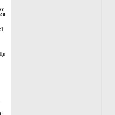
их
ися
ої
 Це
ї
ть