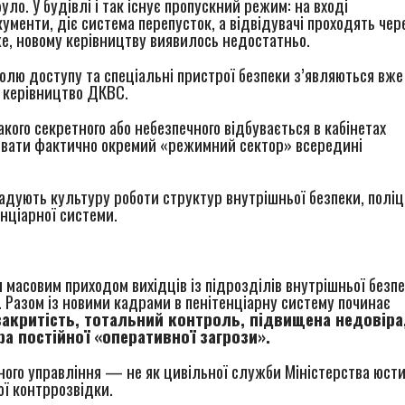
ло. У будівлі і так існує пропускний режим: на вході
ументи, діє система перепусток, а відвідувачі проходять чер
е, новому керівництву виявилось недостатньо.
олю доступу та спеціальні пристрої безпеки з’являються вже
я керівництво ДКВС.
акого секретного або небезпечного відбувається в кабінетах
ювати фактично окремий «режимний сектор» всередині
гадують культуру роботи структур внутрішньої безпеки, поліці
енціарної системи.
масовим приходом вихідців із підрозділів внутрішньої безп
. Разом із новими кадрами в пенітенціарну систему починає
закритість, тотальний контроль, підвищена недовіра
а постійної «оперативної загрози».
ого управління — не як цивільної служби Міністерства юсти
ої контррозвідки.