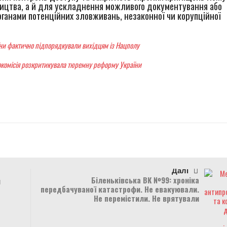
ицтва, а й для ускладнення можливого документування або
ганами потенційних зловживань, незаконної чи корупційної
їни фактично підпорядкували вихідцям із Нацполу
окомісія розкритикувала тюремну реформу України
r
Далі
Біленьківська ВК №99: хроніка
я
передбачуваної катастрофи. Не евакуювали.
Не перемістили. Не врятували