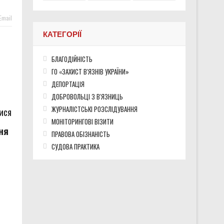
хисники про службу після звільнення
Email
КАТЕГОРІЇ
БЛАГОДІЙНІСТЬ
во окупованих територіях України
ГО «ЗАХИСТ В'ЯЗНІВ УКРАЇНИ»
ДЕПОРТАЦІЯ
ДОБРОВОЛЬЦІ З В'ЯЗНИЦЬ
ЖУРНАЛІСТСЬКІ РОЗСЛІДУВАННЯ
ися
МОНІТОРИНГОВІ ВІЗИТИ
ня
ПРАВОВА ОБІЗНАНІСТЬ
СУДОВА ПРАКТИКА