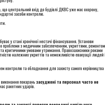
доступу.
, що центральний вхід до будівлі ДКВС уже має охорону,
андартні засоби контролю.
шти.
буває у стані хронічної нестачі фінансування. Установи
ро проблеми з медичним забезпеченням, укриттями, ремонтом
у та критичними умовами утримання. Правозахисники роками
утністю належних укриттів та неможливістю евакуації людей 
тем контролю та обладнання для захисту самого керівництва
х виконання покарань
засуджені та персонал часто не
час ракетних ударів.
ролю та закриті поверхи всередині цивільного