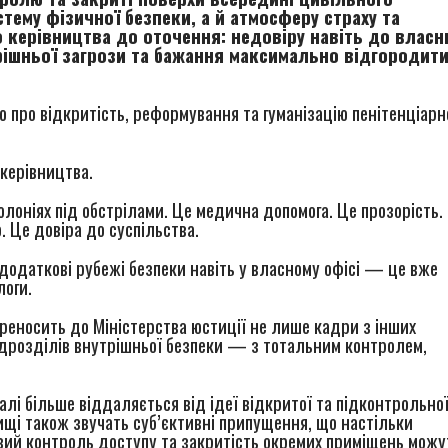
ему фізичної безпеки, а й атмосферу страху та
о керівництва до оточення: недовіру навіть до власн
трішньої загрози та бажання максимально відгородит
ю про відкритість, реформування та гуманізацію пенітенціарн
керівництва.
оніях під обстрілами. Це медична допомога. Це прозорість.
. Це довіра до суспільства.
додаткові рубежі безпеки навіть у власному офісі — це вже
логи.
реносить до Міністерства юстиції не лише кадри з інших
ідрозділів внутрішньої безпеки — з тотальним контролем,
далі більше віддаляється від ідеї відкритої та підконтрольно
щі також звучать суб’єктивні припущення, що настільки
евий контроль доступу та закритість окремих приміщень можу