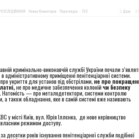
м шансом? Що говорять колишні засуджені, командири та правоза
РОЗСЛІДУВАННЯ
Немає Коментарів
Переглядів: - 702
Друк
ингового візиту до Вінницької виправної колонії №86
ингового візиту до Вінницької установи виконання покарань №1
r
в ОБСЄ докази депортації людей із місць несвободи на тимчасо
авній кримінально-виконавчій службі України почали з’являт
ти в адміністративному приміщенні пенітенціарної системи.
е про укриття для установ під обстрілами,
не про покращен
латні,
не про медичне забезпечення колоній
чи безпеку
. Натомість — про металодетектори, системи контролю
и, а також обладнання, яке в самій системі вже називають
 у місті Київ, вул. Юрія Іллєнка, де нове керівництво
м власним режимом доступу.
 за десятки років існування пенітенціарної служби подібної