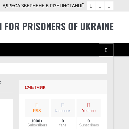
АДРЕСА ЗВЕРНЕНЬ В РІЗНІ ІНСТАНЦІЇ
N FOR PRISONERS OF UKRAINE
 ще не розв’язані
О
СЧЕТЧИК
RSS
facebook
Youtube
1000+
0
0
і Україні
Subscribers
fans
Subscribers