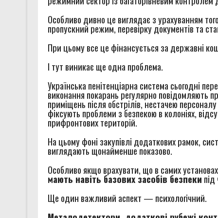
режимний сектор із багаторівневим контролем 
Особливо дивно це виглядає з урахуванням того
пропускний режим, перевірку документів та ст
При цьому все це фінансується за державні ко
І тут виникає ще одна проблема.
Українська пенітенціарна система сьогодні пере
виконання покарань регулярно повідомляють п
приміщень після обстрілів, нестачею персонал
фіксують проблеми з безпекою в колоніях, відс
прифронтових територій.
На цьому фоні закупівлі додаткових рамок, сис
виглядають щонайменше показово.
Особливо якщо врахувати, що в самих установа
мають навіть базових засобів безпеки
під 
Ще один важливий аспект — психологічний.
Металодетектори, додаткові рубежі конт