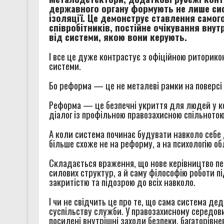
державного органу формують не лише сист
ізоляції. Це демонструє ставлення самог
співробітників, постійне очікування вну
від системи, якою вони керують.
І все це дуже контрастує з офіційною риторико
системи.
Бо реформа — це не металеві рамки на поверсі 
Реформа — це безпечні укриття для людей у кол
діалог із профільною правозахисною спільнотою
А коли система починає будувати навколо себе 
більше схоже не на реформу, а на психологію об
Складається враження, що нове керівництво пе
силових структур, а й саму філософію роботи п
закритістю та підозрою до всіх навколо.
І чи не свідчить це про те, що сама система де
суспільству служби. У правозахисному середови
посилені внутрішні заходи безпеки, багаторівн