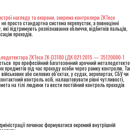
истрої нагляду та охорони, зокрема контролери ZKTeco
е не просто стандартна система перепусток, а повноцінні
у
, які підтримують розпізнавання обличчя, відбитків пальців,
сацію проходів.
талодетектора ZKTeco ZK-D3180 (ДК 021:2015 — 35120000-1
еться про професійний багатозонний арочний металодетекто
 предметів під час проходу особи через рамку контролю. Та
ійськових або силових об’єктах, у судах, аеропортах, СБУ чи
онтактний контроль осіб, налаштовувати рівні чутливості,
мета на тілі людини та вести постійний контроль проходів
адміністрації починає формуватися окремий внутрішній