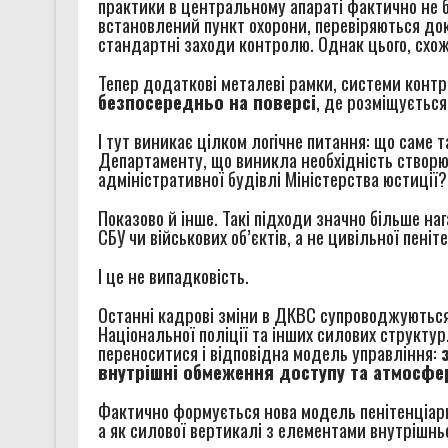
практики в центральному апараті фактично не бу
встановлений пункт охорони, перевіряються док
стандартні заходи контролю. Однак цього, схож
Тепер додаткові металеві рамки, системи контр
безпосередньо на поверсі
, де розміщуєтьс
І тут виникає цілком логічне питання: що саме т
Департаменту, що виникла необхідність створ
адміністративної будівлі Міністерства юстиції?
Показово й інше. Такі підходи значно більше на
СБУ чи військових об’єктів, а не цивільної пеніт
І це не випадковість.
Останні кадрові зміни в ДКВС супроводжуються 
Національної поліції та інших силових структур
переноситися і відповідна модель управління:
внутрішні обмеження доступу та атмосфер
Фактично формується нова модель пенітенціарн
а як силової вертикалі з елементами внутрішнь