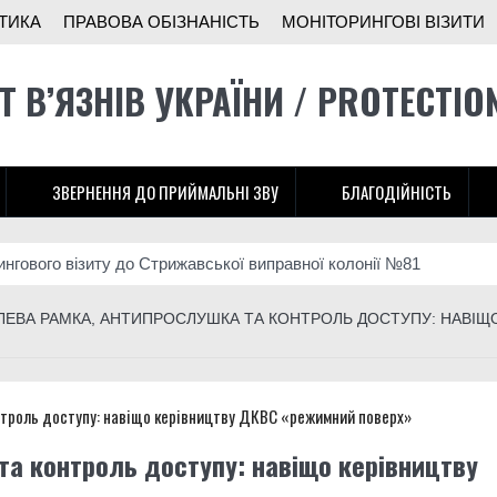
ТИКА
ПРАВОВА ОБІЗНАНІСТЬ
МОНІТОРИНГОВІ ВІЗИТИ
Т В’ЯЗНІВ УКРАЇНИ / PROTECTIO
ЗВЕРНЕННЯ ДО ПРИЙМАЛЬНІ ЗВУ
БЛАГОДІЙНІСТЬ
ингового візиту до Стрижавської виправної колонії №81
ни: як засуджені отримали право захищати Україну і які проблеми
ЛЕВА РАМКА, АНТИПРОСЛУШКА ТА КОНТРОЛЬ ДОСТУПУ: НАВІЩ
ади розширює підрозділ безпілотників на Донеччині
іж у тюрмі”: історія бійця 3-ї штурмової
ингового візиту до Літинської виправної колонії №123
та контроль доступу: навіщо керівництву
тунок українців, хтось, за версією слідства, заробляв на допомоз