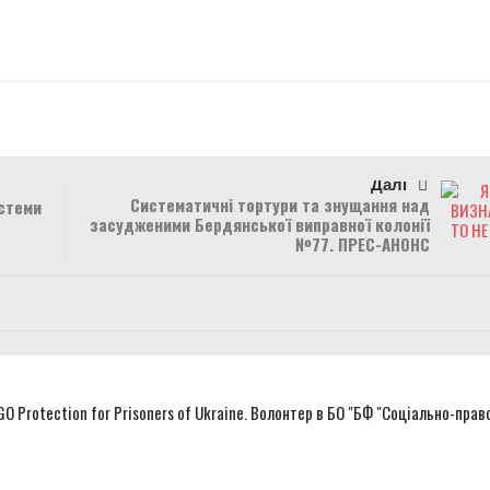
r
Далі
Систематичні тортури та знущання над
стеми
засудженими Бердянської виправної колонії
№77. ПРЕС-АНОНС
NGO Protection for Prisoners of Ukraine. Волонтер в БО "БФ "Соціально-прав