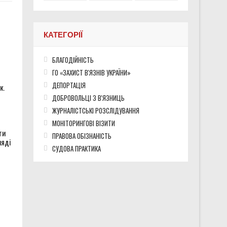
хисники про службу після звільнення
КАТЕГОРІЇ
БЛАГОДІЙНІСТЬ
во окупованих територіях України
ГО «ЗАХИСТ В'ЯЗНІВ УКРАЇНИ»
ДЕПОРТАЦІЯ
к.
ДОБРОВОЛЬЦІ З В'ЯЗНИЦЬ
ЖУРНАЛІСТСЬКІ РОЗСЛІДУВАННЯ
МОНІТОРИНГОВІ ВІЗИТИ
ти
ПРАВОВА ОБІЗНАНІСТЬ
ляді
СУДОВА ПРАКТИКА