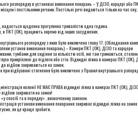
ього розпорядку в установах виконання покарань – У ДІЗО, карцері або П
ісцем і постільними речами. Постільні речі видаються тільки на час сну,
), надається щоденна прогулянка тривалістю одна година.
, в ПКТ (ОК), працюють окремо від інших засуджених.
внутрішнього розпорядку з яких було виключено главу 17. (Обладнання каме
езпеки установ виконання покарань) – Камери ПКТ (ОК), ДІЗО та карцери
ами, тумбами для сидіння за кількістю осіб, які там тримаються, столом
ухо прикріплені до підлоги або стін. Відкидні ліжка в камерах ПКТ (ОК), 
у до відбою закриваються на замок.
к при відбуавнні стягнення було виключено з Правил внутрішнього рзпоря
трація колонії НЕ МАЄ ПРАВА відкидні ліжка в камерах ПКТ (ОК), ДІЗО
 відбою закривати на замок!
«у спосіб та в порядку» , визначеному законом.
істрація установи виконання покарання закриває відкидні ліжка на замок
уємо, як це краще зробити.