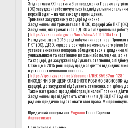
Згідно глави XXI частини 6 затверджених Правил внутрішн
(ОК) засуджені забезпечуються індивідуальним спальним м
верхній одяг – на час виходу з приміщення.
Тримання засуджених у карцері одиночне.
Засудженим, які тримаються в ДІЗО, карцері або ПКТ (ОК
Засуджені, які тримаються в ДІЗО з виведенням на роботу
[
https://zakon.rada.gov.ua/laws/show/z1010-18
#Text
]
Нагадуємо, що в 2015 році набули чинності нові Правила 
ПКТ (ОК), ДІЗО, карцерів секторів максимального рівня б
установ виконання покарань обладнуються відкидними ліжк
умивальником та настінними шафами або полицями, що нагл
та карцері, де засуджені відбувають стягнення, з підйом
Отже ще в 2015 році норму щодо закриття відкидних ліжо
в установах виконання покарань.
[
https://ips.ligazakon.net/document/REG8598?an=128
]
ВИХОДЯЧИ З ВИЩЕВИКЛАДЕНОГО РОБИМО ВИСНОВОК: Адмініс
карцері, де засуджені відбувають стягнення, з підйому до
Також нагадаємо, що адміністрація колонії повинна діяти 
Засудженим, що відбувають стягнення в ДІЗО,ПКТ і адмін
радимо юридично відстоювати свої права. Ми проконсульт
Юридичний консультант
#ngoauu
Ганна Скрипка.
#правозахист
Поділитися с друзями: