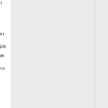
КТ
р у
,
ДІЗО
дку
 та