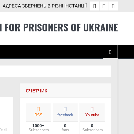
АДРЕСА ЗВЕРНЕНЬ В РІЗНІ ІНСТАНЦІЇ
N FOR PRISONERS OF UKRAINE
 ще не розв’язані
СЧЕТЧИК
RSS
facebook
Youtube
1000+
0
0
і Україні
Email
Subscribers
fans
Subscribers