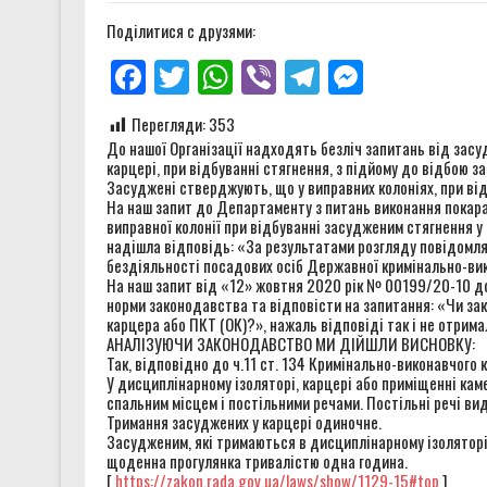
Чи може військо стати други
Поділитися с друзями:
Звіт за результатами монітор
Facebook
Twitter
WhatsApp
Viber
Telegram
Messenge
Звіт за результатами монітор
Перегляди:
353
Правозахисники представили 
До нашої Організації надходять безліч запитань від засуд
карцері, при відбуванні стягнення, з підйому до відбою з
Засуджені стверджують, що у виправних колоніях, при відб
На наш запит до Департаменту з питань виконання покаран
виправної колонії при відбуванні засудженим стягнення у
надішла відповідь: «За результатами розгляду повідомля
бездіяльності посадових осіб Державної кримінально-вико
На наш запит від «12» жовтня 2020 рік № 00199/20-10 до
норми законодавства та відповісти на запитання: «Чи зак
карцера або ПКТ (ОК)?», нажаль відповіді так і не отрима
АНАЛІЗУЮЧИ ЗАКОНОДАВСТВО МИ ДІЙШЛИ ВИСНОВКУ:
Так, відповідно до ч.11 ст. 134 Кримінально-виконавчого 
У дисциплінарному ізоляторі, карцері або приміщенні кам
спальним місцем і постільними речами. Постільні речі вид
Тримання засуджених у карцері одиночне.
Засудженим, які тримаються в дисциплінарному ізоляторі,
щоденна прогулянка тривалістю одна година.
[
https://zakon.rada.gov.ua/laws/show/1129-15
#top
]