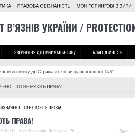
ТИКА
ПРАВОВА ОБІЗНАНІСТЬ
МОНІТОРИНГОВІ ВІЗИТИ
Т В’ЯЗНІВ УКРАЇНИ / PROTECTIO
ЗВЕРНЕННЯ ДО ПРИЙМАЛЬНІ ЗВУ
БЛАГОДІЙНІСТЬ
ингового візиту до Стрижавської виправної колонії №81
ни: як засуджені отримали право захищати Україну і які проблеми
ЧЕНО – ТО НЕ МАЮТЬ ПРАВА!
ади розширює підрозділ безпілотників на Донеччині
іж у тюрмі”: історія бійця 3-ї штурмової
ингового візиту до Літинської виправної колонії №123
ЮТЬ ПРАВА!
тунок українців, хтось, за версією слідства, заробляв на допомоз
ІЗНАНІСТЬ
Немає Коментарів
Переглядів: - 79
Друк