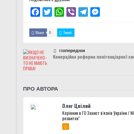
Facebook
Twitter
WhatsApp
Viber
Telegram
Messenge
Share
Tweet
0
Попередній
Комерційна реформа пенітенціарної си
ПРО АВТОРА
Олег Цвілий
Керівник в ГО Захист в'язнів України / 
розвиток"