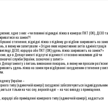
м шансом? Що говорять колишні засуджені, командири та правоза
ингового візиту до Вінницької виправної колонії №86
r
ингового візиту до Вінницької установи виконання покарань №1
в ОБСЄ докази депортації людей із місць несвободи на тимчасо
жених, одне з них: «чи повинні відкидні ліжка в камерах ПКТ (ОК), ДІЗО та
акриватися на замок?!
уванні стягнення, відкідні ліжка з підйому до відбою закривають на замо
ь, в якому ми запитували: «Згідно яких нормативних актів адміністрація
 вигляді ДІЗО, карцера або ПКТ (ОК) удень ліжка закривають на замок?»
ємо, що в Департаменті відсутні відомості стосовно можливих дій чи
навчої служби України, зазначені у запиті»
 Департаменту з питань виконання покарань, в якому ми прохали роз’ясни
ривають удень ліжка на замок при відбуванні засудженим стягнення у виг
ли.
кодексу України –
ерного типу (одиночній камері) засуджені забезпечуються індивідуальним
аються тільки на час сну, верхній одяг – на час виходу з приміщення.
 карцері або приміщенні камерного типу (одиночній камері), надається