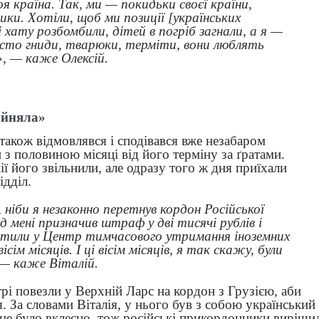
я країна. Так, ми — покидьки своєї країни,
ики. Хотіли, щоб ми позиції [українських
і хату розбомбили, дітей в погріб загнали, а я —
осто гниди, тварюки, терміти, вони люблять
, — каже Олексій.
ийняла»
 також відмовлявся і сподівався вже незабаром
з половиною місяці від його терміну за ґратами.
ії його звільнили, але одразу того ж дня приїхали
відділ.
ніби я незаконно перетнув кордон Російської
уд мені призначив штраф у дві тисячі рублів і
містили у Центр тимчасового утримання іноземних
сім місяців. І ці вісім місяців, я так скажу, були
, — каже Віталій.
рі повезли у Верхній Ларс на кордон з Грузією, аби
. За словами Віталія, у нього був з собою український
и не було вклеєно, тож російські прикордонники виріши