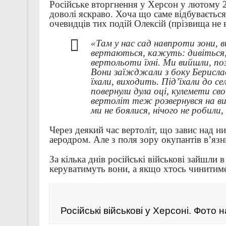
Російське вторгнення у Херсон у лютому 2
доволі яскраво. Хоча що саме відбувається
очевидців тих подій Олексій (прізвища не
«Там у нас сад навпроти зони, 
вертаються, кажуть: дивіться,
вертольоти їхні. Ми вийшли, по
Вони заїжджали з боку Берислав
їхали, виходить. Під’їхали до с
повернули дула оці, кулемети сво
вертоліт теж розвернувся на в
ми не боялися, нічого не робили
Через деякий час вертоліт, що завис над ни
аеродром. Але з поля зору окупантів в’язн
За кілька днів російські військові зайшли 
керуватимуть вони, а якщо хтось чинитиме
Російські військові у Херсоні. Фот