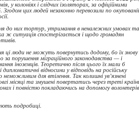
ія, у колоніях і слідчих ізоляторах, за офіційними
. Згодом цих людей незаконно перевозили по окуповані
сії.
ня до них тортур, утримання в неналежних умовах т
ака ж ситуація спостерігається і щодо громадян
отивів.
я ці люди не можуть повернутись додому, бо їх знову
 за порушення міграційного законодавства — і
ня іноземців. Теоретично після цього їх мали б
і дипломатичні відносини у відповідь на російську
о неможливим для втілення. Так колишні ув’язнені
вгі місяці та змушені повертатись через треті країн
онах і повністю покладаючись на допомогу волонтерів
дають подробиці.