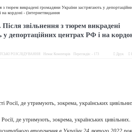
ингового візиту до Літинської виправної колонії №123
тунок українців, хтось, за версією слідства, заробляв на допомоз
. Після звільнення з тюрем викрадені
м шансом? Що говорять колишні засуджені, командири та правоза
 у депортаційних центрах РФ і на кордо
ингового візиту до Вінницької виправної колонії №86
ингового візиту до Вінницької установи виконання покарань №1
ТСЬКІ РОЗСЛІДУВАННЯ
Немає Коментарів
Переглядів: - 173
Друк
в ОБСЄ докази депортації людей із місць несвободи на тимчасо
Росії, де утримують, зокрема, українських цивільних.
сштабного вторгнення в Україну 24 лютого 2022 рок