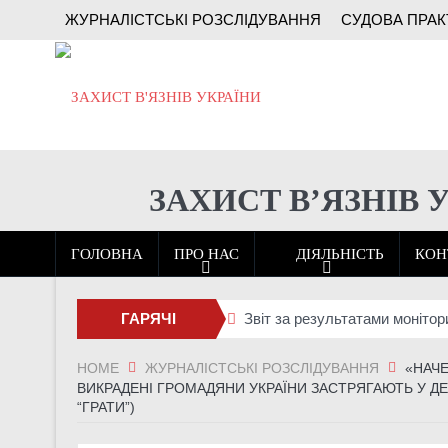
ЖУРНАЛІСТСЬКІ РОЗСЛІДУВАННЯ
СУДОВА ПРАК
ЗАХИСТ В’ЯЗНІВ 
ГОЛОВНА
ПРО НАС
ДІЯЛЬНІСТЬ
КОН
ГАРЯЧІ
Звіт за результатами монітор
Спец-УДЗ під час великої вій
НОВИНИ
HOME
ЖУРНАЛІСТСЬКІ РОЗСЛІДУВАННЯ
«НАЧЕ
ВИКРАДЕНІ ГРОМАДЯНИ УКРАЇНИ ЗАСТРЯГАЮТЬ У ДЕ
Батальйон Alcatraz 93-ї бриг
“ГРАТИ”)
“У зоні бою мені спокійніше, н