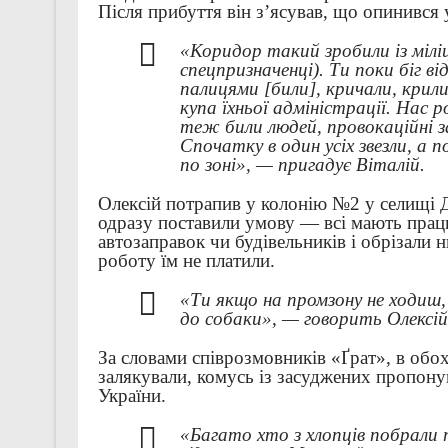
Після прибуття він з’ясував, що опинився
«Коридор такий зробили із міліц
спецпризначенці). Ти поки біг ві
палицями [били], кричали, крил
купа їхньої адміністрації. Нас р
теж били людей, провокаційні з
Спочатку в один усіх звезли, а 
по зоні», — пригадує Віталій.
Олексій потрапив у колонію №2 у селищі Д
одразу поставили умову — всі мають працю
автозаправок чи будівельників і обрізали 
роботу їм не платили.
«Ти якщо на промзону не ходиш,
до собаки», — говорить Олексі
За словами співрозмовників «Ґрат», в обо
залякували, комусь із засуджених пропонув
України.
«Багато хто з хлопців побрали