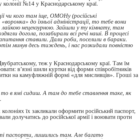
 у колонії №14 у Краснодарському краї.
ії чи кого там іще, ОМОНу (російські
д «воронка» до їхньої адміністрації, то тебе вони
и лайкою нецензурною. Зайшли у ту кімнату, там
оздягли догола, позабирали всі речі наші. В процесі
апитання ставили. Дали роби, поселили в бараки.
потім минув десь тиждень, і нас розкидали повністю
вубратському, теж у Краснодарському краї. Там їм
вати: в’язні шили куртки від форми співробітників
нитки на камуфляжній формі «для мисливців». Гроші за
 то в ямі сидиш. А там до тебе ставлення таке, як
й.
х колоніях їх закликали оформити російський паспорт,
али долучатись до російської армії і воювати проти
 ті паспорти, лишились там. Але багато