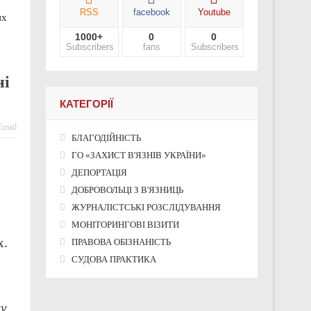
RSS
facebook
Youtube
1000+
0
0
і Україні
Subscribers
fans
Subscribers
хисники про службу після звільнення
ні
КАТЕГОРІЇ
Email
БЛАГОДІЙНІСТЬ
во окупованих територіях України
ГО «ЗАХИСТ В'ЯЗНІВ УКРАЇНИ»
ДЕПОРТАЦІЯ
ДОБРОВОЛЬЦІ З В'ЯЗНИЦЬ
ЖУРНАЛІСТСЬКІ РОЗСЛІДУВАННЯ
МОНІТОРИНГОВІ ВІЗИТИ
ПРАВОВА ОБІЗНАНІСТЬ
СУДОВА ПРАКТИКА
у