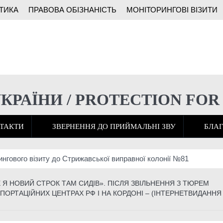
ТИКА
ПРАВОВА ОБІЗНАНІСТЬ
МОНІТОРИНГОВІ ВІЗИТИ
УКРАЇНИ / PROTECTION FOR
ТАКТИ
ЗВЕРНЕННЯ ДО ПРИЙМАЛЬНІ ЗВУ
БЛАГ
ингового візиту до Стрижавської виправної колонії №81
ни: як засуджені отримали право захищати Україну і які проблеми
 Я НОВИЙ СТРОК ТАМ СИДІВ». ПІСЛЯ ЗВІЛЬНЕННЯ З ТЮРЕМ
ПОРТАЦІЙНИХ ЦЕНТРАХ РФ І НА КОРДОНІ – (ІНТЕРНЕТВИДАННЯ
ади розширює підрозділ безпілотників на Донеччині
іж у тюрмі”: історія бійця 3-ї штурмової