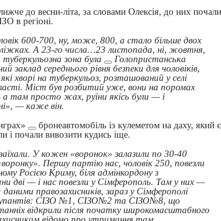
лижче до весни-літа, за словами Олексія, до них почал
ІЗО в регіоні.
овік 600-700, ну, може, 800, а стало більше двох
ліжках. А 23-го числа…23 листопада, ні, жовтня,
е
туберкульозна зона була
Голопристанська
ий заклад середнього рівня безпеки для чоловіків,
 які хворі на туберкульоз, розташований у селі
ласті
. Міст був розбитий уже, вони на поромах
 а там просто жах, руїни якісь були — і
і», — каже він.
играх»
бронеавтомобіль із кулеметом на даху, який є
пи і почали вивозити кудись іще.
 заїхали. У кожен «воронок» залазили по 30-40
 «воронку». Першу партію нас, чоловік 250, повезли
ному Росією Криму, біля адмінкордону з
ни дві — і нас повезли у Сімферополь. Там у них —
 даними правозахисників, зараз у Сімферополі
окупантів: СІЗО №1, СІЗО№2 та СІЗО№8, що
танніх відкрили після початку широкомасштабного
захисникам відомо про утримання там