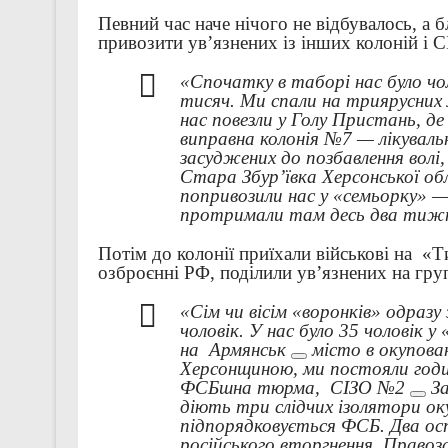
Певний час наче нічого не відбувалось, а б
привозити ув’язнених із інших колоній і С
«Спочатку в таборі нас було чол
тисяч. Ми спали на триярусних 
нас повезли у Голу Пристань, д
виправна колонія №7 — лікувальн
засуджених до позбавлення волі,
Стара Збур’ївка Херсонської об
попривозили нас у «семьорку» —
протримали там десь два тижн
Потім до колонії приїхали військові на
«Т
озброєнні РФ
, поділили ув’язнених на гру
«Сім чи вісім «воронків» одразу
чоловік. У нас було 35 чоловік у
на
Армянськ
місто в окупова
Херсонщиною
, ми постояли годи
ФСБшна тюрма,
СІЗО №2
За
діють три слідчих ізолятори 
підпорядковується ФСБ. Два ос
російського вторгнення. Право