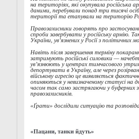
на територіях, які окупувала російська арм
даними, перебували понад три тисячі осіб
території та етапували на територію Ро
Правозахисники говорять про застосуван
спроби завербувати у російську армію. Т
України, ув’язнених у Росії з політичних м
Навіть після завершення терміну покаранн
затримують російські силовики — начебто
ув’язнюють у центрах тимчасового утриман
депортувати в Україну, але через розірван
військову агресію це виявляється фактичн
опиняються у невизначеному статусі на до
часом так само застрягаючи у буферних з
правозахисників.
«Ґрати» дослідили ситуацію та розпові
«Пацани, танки йдуть»