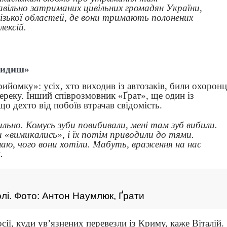
авільно затриманих цивільних громадян України,
ізької областей
, де вони тримають полонених
лексій.
 сидиш»
йомку»: усіх, хто виходив із автозаків, били охоронц
ереку. Інший співрозмовник «Ґрат», ще один із
що дехто від побоїв втрачав свідомість.
льно. Комусь зуби повибивали, мені там зуб вибили.
и «вимикались», і їх потім приводили до тями.
знаю, чого вони хотіли. Мабуть, враження на нас
к.
лі. Фото: Антон Наумлюк, Ґрати
ії, куди ув’язнених перевезли із Криму, каже Віталій.