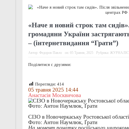
Звіт за результатами монітор
Поки ми шукали гроші на поря
«Наче я новий строк там сидів»
Чи може військо стати други
громадяни України застрягають
Звіт за результатами монітор
– (інтернетвидання “Грати”)
Звіт за результатами монітор
Автор:
Федоров Павло
on:
05 Травня, 2025
Рубрика:
ЖУРНАЛІС
Правозахисники представили 
Поділитися с друзями:
Перегляди:
414
05 травня 2025 14:44
Анастасія Москвичова
СІЗО в Новочеркаську Ростовської області 
Фото: Антон Наумлюк, Ґрати
На момент початку російського широкома