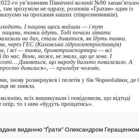
022-го ув’язненим Північної колонії №90 запам’ятало
, там зрозуміли не одразу, розповів «Ґратам» один із
 вказуємо на прохання наших співрозмовників).
виходить. І пацани щось вийшли — і тут
 пацани, танки йдуть. Тоді почали літати
залазили на дах, стали дивитися, як їдуть танки.
а, через ГЕС (Каховська гідроелектростанція)
ела, і всі — танки, бронетранспортери — всі
ї до нас. Вони, може, не знали, що це зона. І
исоті… Дивляться, що народу багато повилазило. А
, просто дивилися», — пригадує чоловік.
ми, знову розвернувся і полетів у бік Чорнобаївки, де 
иця не зникла.
в колонію, всіх вишикували і повідомили, що відтоді
 опір, то з ним «будуть прощатись».
о надане виданню “Ґрати” Олександром Геращенко