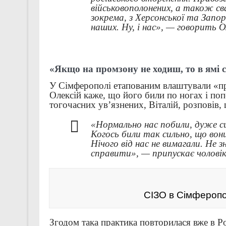
військовополонених, а також св
зокрема, з Херсонської та Запор
наших. Ну, і нас», — говорить О
«Якщо на промзону не ходиш, то в ямі
У Сімферополі етапованим влаштували «при
Олексій каже, що його били по ногах і поп
тогочасних ув’язнених, Віталій, розповів, 
«Нормально нас побили, дуже си
Когось били так сильно, що вон
Нічого від нас не вимагали. Не 
справити», — припускає чолові
СІЗО в Сімферопо
Згодом така практика повторилася вже в Рос