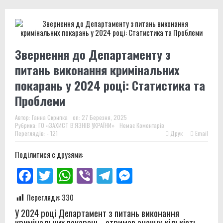
Звернення до Департаменту з
питань виконання кримінальних
покарань у 2024 році: Статистика та
Проблеми
Автор:
Ганна Скрипка
on:
27 Березня, 2025
Рубрика:
ГО «ЗАХИСТ В'ЯЗНІВ УКРАЇНИ»
Немає Коментарів
Переглядів: - 121
Друк
Email
Поділитися с друзями:
Facebook
Twitter
WhatsApp
Viber
Telegram
Messenger
Перегляди:
330
У 2024 році Департамент з питань виконання
кримінальних покарань, отримав значну кількість