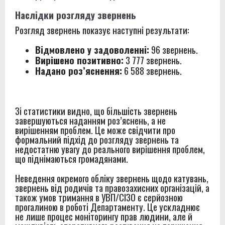
Наслідки розгляду звернень
Розгляд звернень показує наступні результати:
Відмовлено у задоволенні:
96 звернень.
Вирішено позитивно:
3 777 звернень.
Надано роз’яснення:
6 588 звернень.
Зі статистики видно, що більшість звернень
завершуються наданням роз’яснень, а не
вирішенням проблем. Це може свідчити про
формальний підхід до розгляду звернень та
недостатню увагу до реального вирішення проблем,
що піднімаються громадянами.
Неведення окремого обліку звернень щодо катувань,
звернень від родичів та правозахисних організацій, а
також умов тримання в УВП/СІЗО є серйозною
прогалиною в роботі Департаменту. Це ускладнює
не лише процес моніторингу прав людини, але й