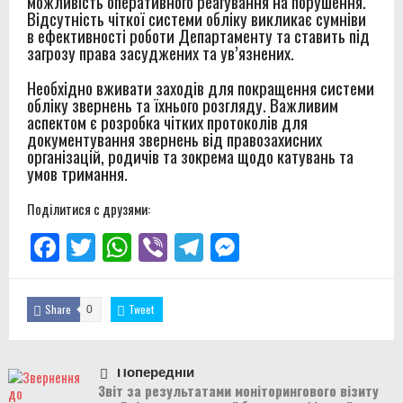
можливість оперативного реагування на порушення.
Відсутність чіткої системи обліку викликає сумніви
в ефективності роботи Департаменту та ставить під
загрозу права засуджених та ув’язнених.
Необхідно вживати заходів для покращення системи
обліку звернень та їхнього розгляду. Важливим
аспектом є розробка чітких протоколів для
документування звернень від правозахисних
організацій, родичів та зокрема щодо катувань та
умов тримання.
Поділитися с друзями:
Facebook
Twitter
WhatsApp
Viber
Telegram
Messenger
Share
Tweet
0
Попередній
Звіт за результатами моніторингового візиту