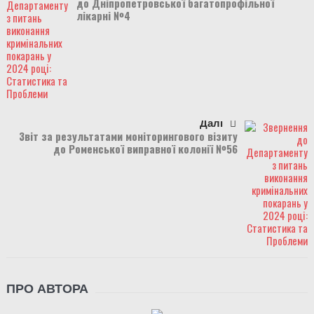
до Дніпропетровської багатопрофільної
лікарні №4
Далі
Звіт за результатами моніторингового візиту
до Роменської виправної колонії №56
ПРО АВТОРА