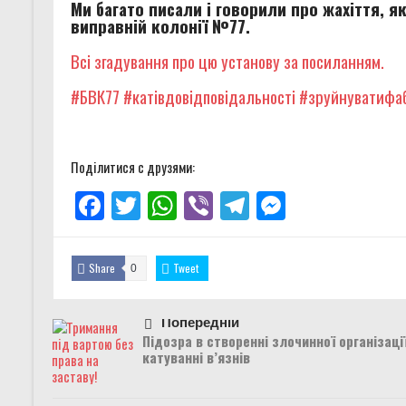
Ми багато писали і говорили про жахіття, я
виправній колонії №77.
Всі згадування про цю установу за посиланням.
#БВК77
#катівдовідповідальності
#зруйнуватифа
Поділитися с друзями:
Facebook
Twitter
WhatsApp
Viber
Telegram
Messenger
Share
Tweet
0
Попередній
Підозра в створенні злочинної організаці
катуванні в’язнів