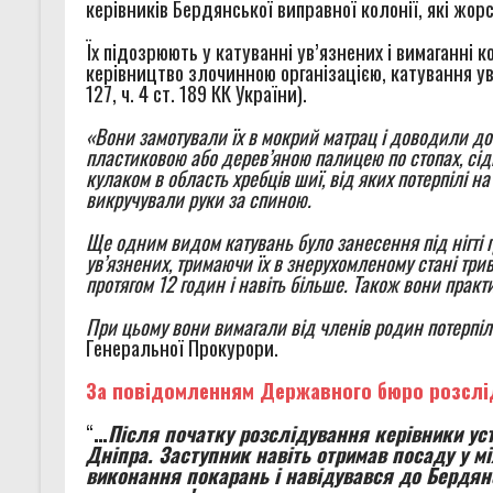
керівників Бердянської виправної колонії, які жо
Їх підозрюють у катуванні ув’язнених і вимаганні 
керівництво злочинною організацією, катування ув’я
127, ч. 4 ст. 189 КК України).
«Вони замотували їх в мокрий матрац і доводили д
пластиковою або дерев’яною палицею по стопах, сі
кулаком в область хребців шиї, від яких потерпілі н
викручували руки за спиною.
Ще одним видом катувань було занесення під нігті
ув’язнених, тримаючи їх в знерухомленому стані три
протягом 12 годин і навіть більше. Також вони пра
При цьому вони вимагали від членів родин потерпі
Генеральної Прокурори.
За повідомленням Державного бюро розслі
“
…
Після початку розслідування керівники ус
Дніпра. Заступник навіть отримав посаду у м
виконання покарань і навідувався до Бердян