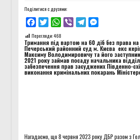
Звіт за результатами моніторинг
Поділитися с друзями:
Звіт за результатами моніторин
Facebook
Twitter
WhatsApp
Viber
Telegram
Messenger
Правозахисники представили в 
Перегляди:
468
Тримання під вартою на 60 діб без права на
Звіт за результатами моніторинг
Печерський районний суд м. Києва екс кері
Максиму Володимировичу та його заступник
2021 року займав посаду начальника відділ
забезпечення прав засуджених Південно-схі
виконання кримінальних покарань Міністерс
Нагадаємо, що 8 червня 2023 року ДБР разом з Г