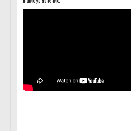
інших ув’язнених.