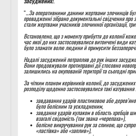
засуджених!
.
“…
За оперативними даними жертвами злочинців були
провадженні зібрано документальні свідчення про з
стали жертвами учасників злочинної організації, три
Встановлено, що з моменту прибуття до колонії кож
час якої до них застосовувалися витончені види кат
було зламати волю людини й примусити беззаперечн
Надалі засуджений потрапляв до рук інших засуджен
Вони продовжували протиправні дії стосовно новоприб
залишились на окупованій території та сьогодні пр
За чітким планом керівників колонії, до засуджених
розподілу щоденно застосовувалися такі катування 
завдавання ударів пластиковою або дерев’яно
було болісним та ускладненим,
завдання ударів кулаком в область хребців ши
взагалі свідомість (так звана «черепаха»),
болісне викручування рук за спиною, що суп
«ластівка» або «заплив»),