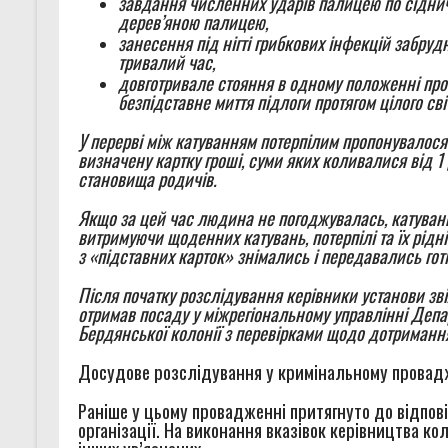
завдання численних ударів палицею по сіднич
дерев’яною палицею,
занесення під нігті грибкових інфекцій забру
тривалий час,
довготривале стояння в одному положенні прот
безпідставне миття підлоги протягом цілого сві
У перерві між катуванням потерпілим пропонувалося
визначену картку гроші, суми яких коливалися від 1 
становища родичів.
Якщо за цей час людина не погоджувалась, катуван
витримуючи щоденних катувань, потерпілі та їх рідн
з «підставних карток» знімались і передавались гот
Після початку розслідування керівники установи зв
отримав посаду у міжрегіональному управлінні Депа
Бердянської колонії з перевірками щодо дотриманн
Досудове розслідування у кримінальному провадж
Раніше у цьому провадженні притягнуто до відпов
організації. На виконання вказівок керівництва к